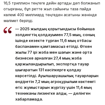
16,5 триллион теңгеге дейін артады деп болжанып
отырғаны, бұл ретте жыл сайынғы таза пайда
көлемі 400 миллиард теңгеден асатыны жөнінде
мәлімет берілді.
— 2025 жылдың қорытындысы бойынша
холдингтің қолдауымен 77,5 мың, соның
ішінде кезекте тұрған 11,6 мың отбасы
баспанамен қамтамасыз етілді. Өткен
жылы 77 ірі жоба мен шағын және орта
бизнеске арналған 27,4 мың жоба
қаржыландырылып, экспортқа тауар
шығаратын 131 кәсіпкерге қолдау
көрсетілді. Ауылшаруашылық тауарларын
өндіретін 7,2 мың агроқұрылым көктемгі
егіс жұмыстарын жүргізу үшін 11,4 мың
техниканы лизингке алды, — делінген
хабарламада.