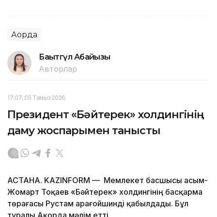
Ақорда
Бақытгүл Абайқызы
Авторлар
17:07, 05 Тамыз 2026
Президент «Бәйтерек» холдингінің
даму жоспарымен танысты
АСТАНА. KAZINFORM — Мемлекет басшысы Қасым-
Жомарт Тоқаев «Бәйтерек» холдингінің басқарма
төрағасы Рустам Қарағойшинді қабылдады. Бұл
туралы Ақорда мәлім етті.