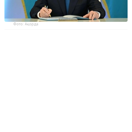
Фото: Ақорда
– Иван Степанович майданға өз еркімен
аттанып, байланысшы ретінде соғыстың
соңына дейін қатысты. Елге оралған соң
ұзақ жылдар бойы прокуратура
органдарында мінсіз қызмет атқарды.
Адамгершілік қағидаттарынан
айнымайтын әрі өз ісінің нағыз маманы
ретінде ол әріптестері мен көпшілік
арасында зор абыройға ие болып,
құрметке бөленді. Иван Степанович ғұмыр
жолында жасампаз патриотизмнің, антқа
адалдықтың және әділдік құндылықтарын