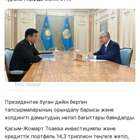
Фото: Ақорда
Президентке бұған дейін берген
тапсырмаларының орындалу барысы және
холдингті дамытудың негізгі бағыттары баяндалды.
Қасым-Жомарт Тоқаевқа инвестициялық және
кредиттік портфель 14,3 триллион теңгеге жетіп,