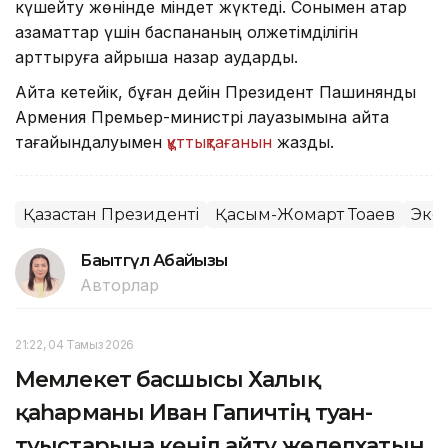
күшейту жөнінде міндет жүктеді. Сонымен қатар
азаматтар үшін баспананың қолжетімділігін
арттыруға айрықша назар аударды.
Айта кетейік, бұған дейін Президент Пашинянды
Армения Премьер-министрі лауазымына қайта
тағайындалуымен
құттықтағанын
жаздық.
Қазақстан Президенті
Қасым-Жомарт Тоқаев
Эко
Бақытгүл Абайқызы
Авторлар
21:22, 04 Тамыз 2026
Мемлекет басшысы Халық
қаһарманы Иван Гапичтің туған-
туыстарына көңіл айту жеделхатын