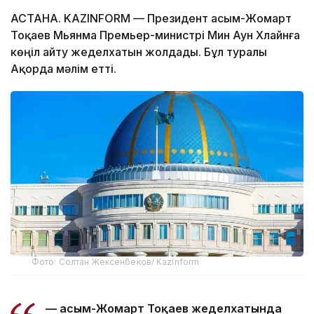
АСТАНА. KAZINFORM — Президент Қасым-Жомарт
Тоқаев Мьянма Премьер-министрі Мин Аун Хлайнға
көңіл айту жеделхатын жолдады. Бұл туралы
Ақорда мәлім етті.
Фото: Солтан Жексенбеков/ Kazinform
— Қасым-Жомарт Тоқаев жеделхатында