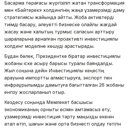
Басқарма төрағасы жүргізіліп жатқан трансформация
мен «Бәйтерек» холдингінің жаңа ұзақмерзімді даму
стратегиясы жайында айтты. Жоба активтерді
тиімді басқару, әлеуетті бизнеске қолайлы жағдай
жасау және халықтың тұрмыс сапасын арттыру
шараларына арналған проактивті инвестициялық
холдинг моделіне көшуді қарастырады.
Бұдан бөлек, Президентке бірқатар инвестициялық
жобаны іске асыру барысы туралы баяндалды.
Жыл соңына дейін Инвестициялық кеңестің
қарауына импортты алмастыруға, экспорт пен
инфрақұрылымды дамытуға бағытталған 26 жобаны
енгізу жоспарланып отыр.
Кездесу соңында Мемлекет басшысы
экономиканың орнықты өсімін қамтамасыз ету,
ұзақмерзімді инвестиция тарту маңызды екенін
атап өтіп, шағын және орта бизнесті қолдау тетігін