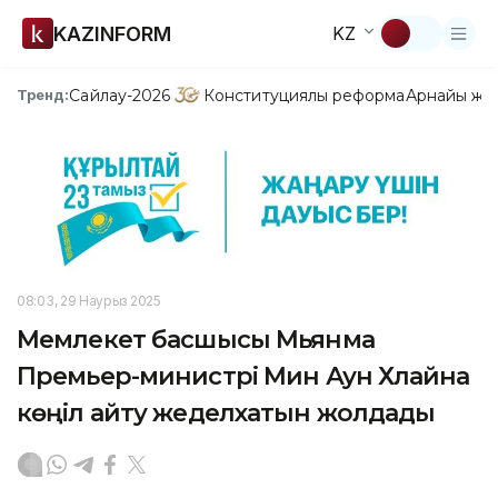
KAZINFORM
KZ
Сайлау-2026
Конституциялық реформа
Арнайы жо
Тренд:
08:03, 29 Наурыз 2025
Мемлекет басшысы Мьянма
Премьер-министрі Мин Аун Хлайнға
көңіл айту жеделхатын жолдады