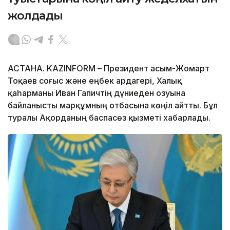
жолдады
АСТАНА. KAZINFORM – Президент Қасым-Жомарт
Тоқаев соғыс және еңбек ардагері, Халық
қаһарманы Иван Гапичтің дүниеден озуына
байланысты марқұмның отбасына көңіл айтты. Бұл
туралы Ақорданың баспасөз қызметі хабарлады.