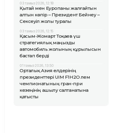
03 тамыз 2026, 12:18
Қытай мен Еуропаны жалғайтын
алтын көпір – Президент Бейнеу –
Сексеуіл жолы туралы
03 тамыз 2026, 12:15
Қасым-Жомарт Тоқаев үш
стратегиялық маңызды
автомобиль жолының құрылысын
бастап берді
01 тамыз 2026, 13:50
Орталық Азия елдерінің
президенттері UIM F1H2O әлем
чемпионатының гран-при
кезеңінің ашылу салтанатына
қатысты