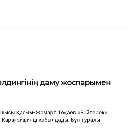
олдингінің даму жоспарымен
сшысы Қасым-Жомарт Тоқаев «Бәйтерек»
м Қарағойшинді қабылдады. Бұл туралы