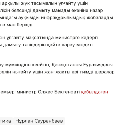
 арқылы жүк тасымалын ұлғайту үшін
сін белсенді дамыту маңызды екеніне назар
асындағы ауқымды инфрақұрылымдық жобаларды
а мән берілді.
сін ұлғайту мақсатында министрге кедергі
 дамыту тәсілдерін қайта қарау міндеті
зу мүмкіндігін кеңейтіп, Қазақстанның Еуразиядағы
 рөлін нығайту үшін жан-жақты әрі тиімді шаралар
Премьер-министр Олжас Бектеновті
қабылдаған
тика
Нұрлан Сауранбаев