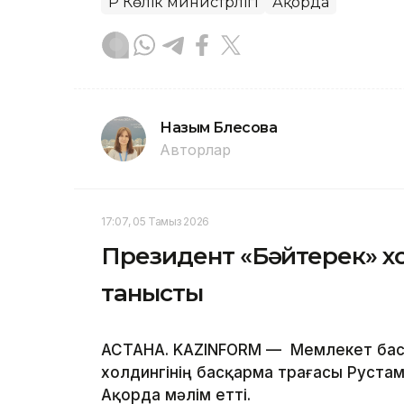
ҚР Көлік министрлігі
Ақорда
Назым Бөлесова
Авторлар
17:07, 05 Тамыз 2026
Президент «Бәйтерек» х
танысты
АСТАНА. KAZINFORM — Мемлекет ба
холдингінің басқарма төрағасы Руста
Ақорда мәлім етті.