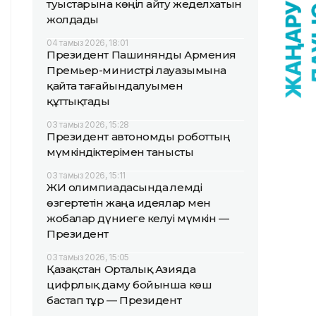
туыстарына көңіл айту жеделхатын
жолдады
04 тамыз 2026, 18:01
Президент Пашинянды Армения
Премьер-министрі лауазымына
қайта тағайындалуымен
құттықтады
03 тамыз 2026, 15:28
Президент автономды роботтың
мүмкіндіктерімен танысты
03 тамыз 2026, 15:11
ЖИ олимпиадасында әлемді
өзгертетін жаңа идеялар мен
жобалар дүниеге келуі мүмкін —
Президент
03 тамыз 2026, 15:05
Қазақстан Орталық Азияда
цифрлық даму бойынша көш
бастап тұр — Президент