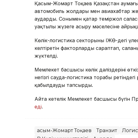
Қасым-Жомарт Тоқаев Қазақстан аумағы
автомобиль жолдары мен авиахабтар желі
аударды. Сонымен қатар теміржол сал
уақтылы жүзеге асыру мәселесіне айрықш
Көлік-логистика секторының ІЖӨ-дегі үле
келтіретін факторларды сараптап, саланы
жүктелді.
Мемлекет басшысы көлік дәліздерінің өткі
негізгі сауда-логистика торабы ретіндегі
қабылдауды тапсырды.
Айта кетелік Мемлекет басшысы бүгін 
еді
.
Қасым-Жомарт Тоқаев
Транзит
Логис