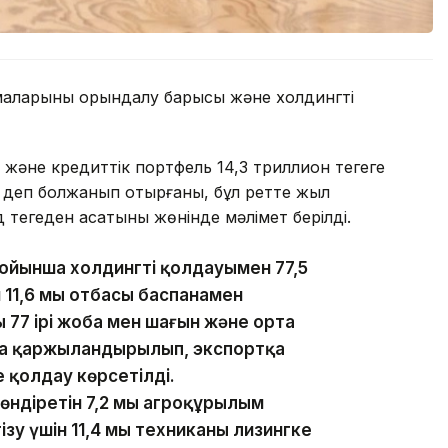
маларының орындалу барысы және холдингті
әне кредиттік портфель 14,3 триллион теңгеге
ды деп болжанып отырғаны, бұл ретте жыл
теңгеден асатыны жөнінде мәлімет берілді.
йынша холдингтің қолдауымен 77,5
н 11,6 мың отбасы баспанамен
 77 ірі жоба мен шағын және орта
оба қаржыландырылып, экспортқа
е қолдау көрсетілді.
діретін 7,2 мың агроқұрылым
зу үшін 11,4 мың техниканы лизингке