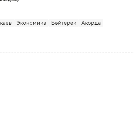
оқаев
Экономика
Бәйтерек
Ақорда
қаһарманы Иван Гапичтің
 айту жеделхатын жолдады