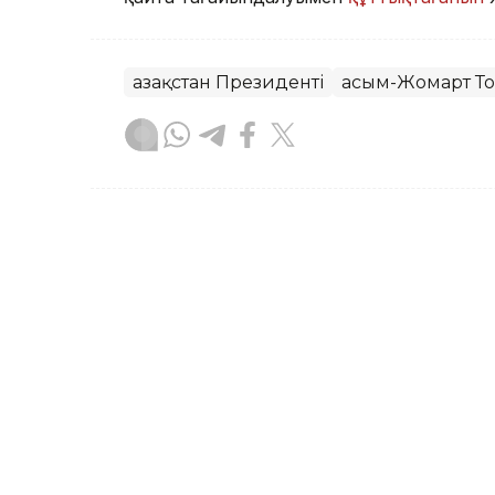
Қазақстан Президенті
Қасым-Жомарт Т
Бақытгүл Абайқызы
Авторлар
21:22, 04 Тамыз 2026
Мемлекет басшысы Халық 
туған-туыстарына көңіл