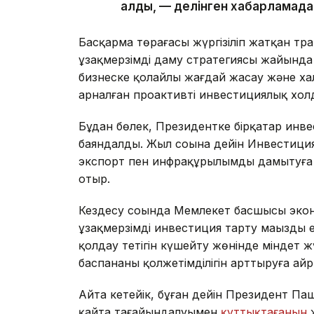
алды, — делінген хабарламада
Басқарма төрағасы жүргізіліп жатқан тра
ұзақмерзімді даму стратегиясы жайында а
бизнеске қолайлы жағдай жасау және х
арналған проактивті инвестициялық хол
Бұдан бөлек, Президентке бірқатар инв
баяндалды. Жыл соңына дейін Инвестиция
экспорт пен инфрақұрылымды дамытуға 
отыр.
Кездесу соңында Мемлекет басшысы экон
ұзақмерзімді инвестиция тарту маңызды е
қолдау тетігін күшейту жөнінде міндет 
баспананың қолжетімділігін арттыруға а
Айта кетейік, бұған дейін Президент 
қайта тағайындалуымен
құттықтағанын