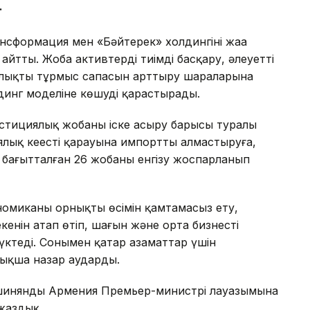
.
нсформация мен «Бәйтерек» холдингінің жаңа
йтты. Жоба активтерді тиімді басқару, әлеуетті
алықтың тұрмыс сапасын арттыру шараларына
динг моделіне көшуді қарастырады.
естициялық жобаны іске асыру барысы туралы
лық кеңестің қарауына импортты алмастыруға,
бағытталған 26 жобаны енгізу жоспарланып
омиканың орнықты өсімін қамтамасыз ету,
кенін атап өтіп, шағын және орта бизнесті
жүктеді. Сонымен қатар азаматтар үшін
йрықша назар аударды.
Пашинянды Армения Премьер-министрі лауазымына
жаздық.