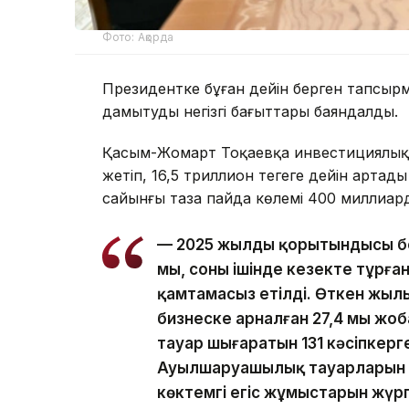
Фото: Ақорда
Президентке бұған дейін берген тапсыр
дамытудың негізгі бағыттары баяндалды.
Қасым-Жомарт Тоқаевқа инвестициялық ж
жетіп, 16,5 триллион теңгеге дейін арта
сайынғы таза пайда көлемі 400 миллиард 
— 2025 жылдың қорытындысы бо
мың, соның ішінде кезекте тұрға
қамтамасыз етілді. Өткен жылы
бизнеске арналған 27,4 мың ж
тауар шығаратын 131 кәсіпкерг
Ауылшаруашылық тауарларын өн
көктемгі егіс жұмыстарын жүргі