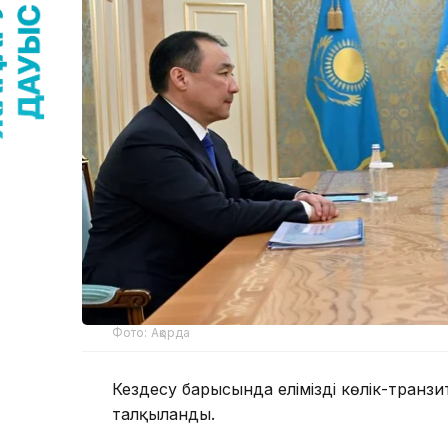
Фото: Ақорда
Кездесу барысында еліміздің көлік-транз
талқыланды.