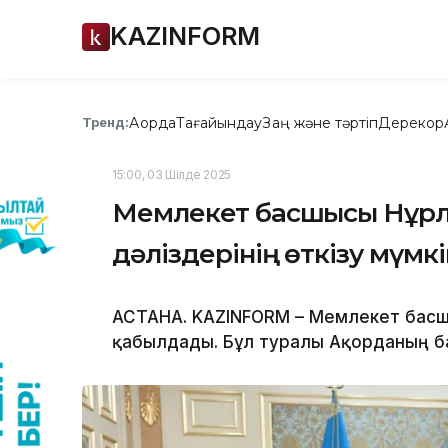
KAZINFORM
Ақорда
Тағайындау
Заң және тәртіп
Дерекқор
Тренд:
15:00, 03 Шілде 2025
Мемлекет басшысы Нұрла
дәліздерінің өткізу мүмк
АСТАНА. KAZINFORM – Мемлекет басшы
қабылдады. Бұл туралы Ақорданың ба