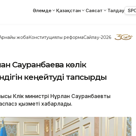
Әлемде
Қазақстан
Саясат
Талдау
SP
Арнайы жоба
Конституциялық реформа
Сайлау-2026
н Сауранбаевқа көлік
індігін кеңейтуді тапсырды
сы Көлік министрі Нұрлан Сауранбаевты
спасөз қызметі хабарлады.