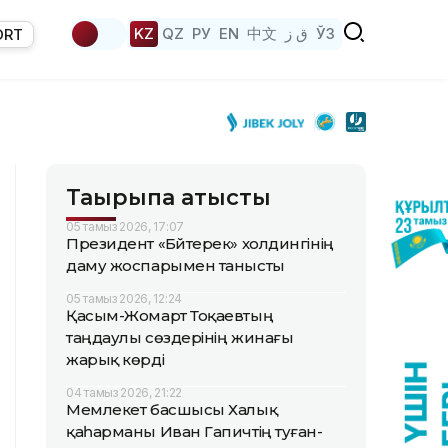
KZ
QZ
РУ
EN
中文
ق ز
ЎЗ
ORT
Тақырыпқа қатысты
05 тамыз 2026, 17:07
Президент «Бәйтерек» холдингінің
даму жоспарымен танысты
05 тамыз 2026, 12:24
Қасым-Жомарт Тоқаевтың
таңдаулы сөздерінің жинағы
жарық көрді
04 тамыз 2026, 21:22
Мемлекет басшысы Халық
қаһарманы Иван Гапичтің туған-