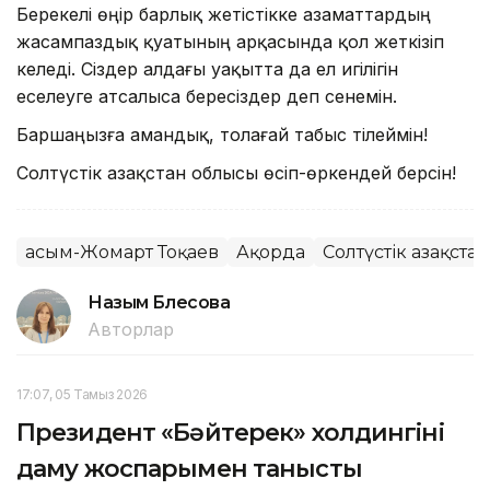
Берекелі өңір барлық жетістікке азаматтардың
жасампаздық қуатының арқасында қол жеткізіп
келеді. Сіздер алдағы уақытта да ел игілігін
еселеуге атсалыса бересіздер деп сенемін.
Баршаңызға амандық, толағай табыс тілеймін!
Солтүстік Қазақстан облысы өсіп-өркендей берсін!
Қасым-Жомарт Тоқаев
Ақорда
Солтүстік Қазақста
Назым Бөлесова
Авторлар
17:07, 05 Тамыз 2026
Президент «Бәйтерек» холдингінің
даму жоспарымен танысты