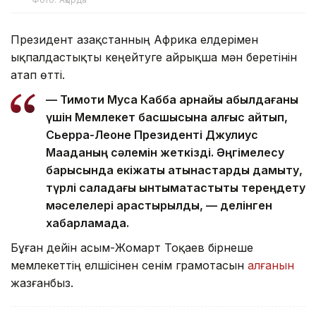
Президент Қазақстанның Африка елдерімен
ықпалдастықты кеңейтуге айрықша мән беретінін
атап өтті.
— Тимоти Муса Кабба арнайы қабылдағаны
үшін Мемлекет басшысына алғыс айтып,
Сьерра-Леоне Президенті Джулиус
Мааданың сәлемін жеткізді. Әңгімелесу
барысында екіжақты қатынастарды дамыту,
түрлі саладағы ынтымақтастықты тереңдету
мәселелері қарастырылды, — делінген
хабарламада.
Бұған дейін Қасым-Жомарт Тоқаев бірнеше
мемлекеттің елшісінен сенім грамотасын
алғанын
жазғанбыз.