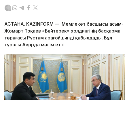
АСТАНА. KAZINFORM — Мемлекет басшысы Қасым-
Жомарт Тоқаев «Бәйтерек» холдингінің басқарма
төрағасы Рустам Қарағойшинді қабылдады. Бұл
туралы Ақорда мәлім етті.
Фото: Ақорда