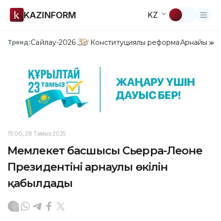
KAZINFORM
KZ
Сайлау-2026
Конституциялық реформа
Арнайы жо
Тренд:
15:00, 28 Тамыз 2025
Мемлекет басшысы Сьерра-Леоне
Президентінің арнаулы өкілін
қабылдады