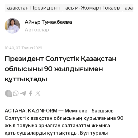
Қазақстан Президенті
Қасым-Жомарт Тоқаев
Қаза
Айнұр Тумакбаева
Авторлар
18:40, 07 Тамыз 2026
Президент Солтүстік Қазақстан
облысының 90 жылдығымен
құттықтады
АСТАНА. KAZINFORM — Мемлекет басшысы
Солтүстік Қазақстан облысының құрылғанына 90
жыл толуына арналған салтанатты жиынға
қатысушыларды құттықтады. Бұл туралы