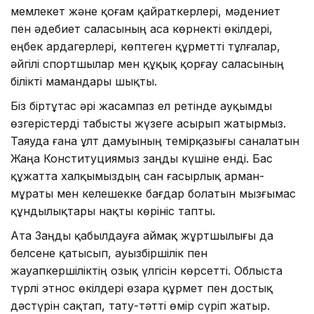
мемлекет және қоғам қайраткерлері, мәдениет
пен әдебиет саласының аса көрнекті өкілдері,
еңбек ардагерлері, көптеген құрметті тұлғалар,
әйгілі спортшылар мен құқық қорғау саласының
білікті мамандары шықты.
Біз біртұтас әрі жасампаз ел ретінде ауқымды
өзгерістерді табысты жүзеге асырып жатырмыз.
Таяуда ғана ұлт дамуының темірқазығы саналатын
Жаңа Конституциямыз заңды күшіне енді. Бас
құжатта халқымыздың сан ғасырлық арман-
мұраты мен келешекке бағдар болатын мызғымас
құндылықтары нақты көрініс тапты.
Ата Заңды қабылдауға аймақ жұртшылығы да
белсене қатысып, ауызбіршілік пен
жауапкершіліктің озық үлгісін көрсетті. Облыста
түрлі этнос өкілдері өзара құрмет пен достық
дәстүрін сақтап, тату-тәтті өмір сүріп жатыр.