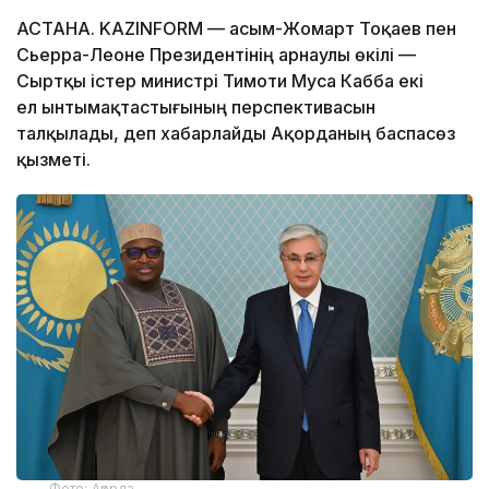
АСТАНА. KAZINFORM — Қасым-Жомарт Тоқаев пен
Сьерра-Леоне Президентінің арнаулы өкілі —
Сыртқы істер министрі Тимоти Муса Кабба екі
ел ынтымақтастығының перспективасын
талқылады, деп хабарлайды Ақорданың баспасөз
қызметі.
Фото: Ақорда