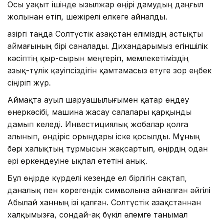
Осы уақыт ішінде Қызылжар өңірі дамудың даңғыл
жолынан өтіп, шежірелі өлкеге айналды.
Қазіргі таңда Солтүстік Қазақстан еліміздің астықты
аймағының бірі саналады. Дихандарымыз егіншілік
кәсіптің қыр-сырын меңгеріп, мемлекетіміздің
азық-түлік қауіпсіздігін қамтамасыз етуге зор еңбек
сіңіріп жүр.
Аймақта ауыл шаруашылығымен қатар өңдеу
өнеркәсібі, машина жасау салалары қарқынды
дамып келеді. Инвестициялық жобалар қолға
алынып, өндіріс орындары іске қосылды. Мұның
бәрі халықтың тұрмысын жақсартып, өңірдің одан
әрі өркендеуіне ықпал ететіні анық.
Бұл өңірде күрделі кезеңде ел бірлігін сақтап,
даналық пен көрегендік символына айналған әйгілі
Абылай ханның ізі қалған. Солтүстік Қазақстаннан
халқымызға, сондай-ақ бүкіл әлемге танымал