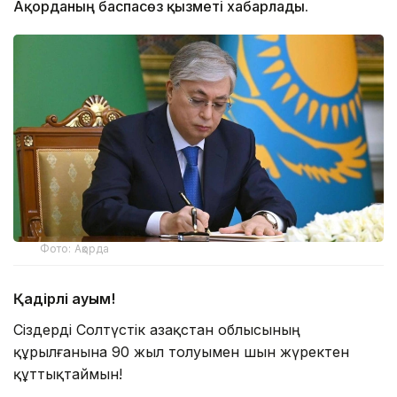
Ақорданың баспасөз қызметі хабарлады.
Фото: Ақорда
Қадірлі қауым!
Сіздерді Солтүстік Қазақстан облысының
құрылғанына 90 жыл толуымен шын жүректен
құттықтаймын!