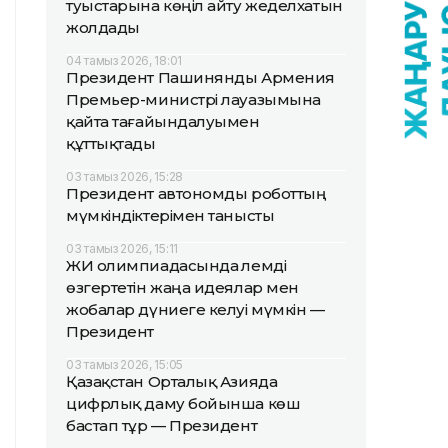
туыстарына көңіл айту жеделхатын
жолдады
04 тамыз 2026, 18:01
Президент Пашинянды Армения
Премьер-министрі лауазымына
қайта тағайындалуымен
құттықтады
03 тамыз 2026, 15:28
Президент автономды роботтың
мүмкіндіктерімен танысты
03 тамыз 2026, 15:11
ЖИ олимпиадасында әлемді
өзгертетін жаңа идеялар мен
жобалар дүниеге келуі мүмкін —
Президент
03 тамыз 2026, 15:05
Қазақстан Орталық Азияда
цифрлық даму бойынша көш
бастап тұр — Президент