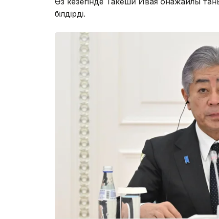
Өз кезегінде Такеши Ивая қонақжайлық та
білдірді.