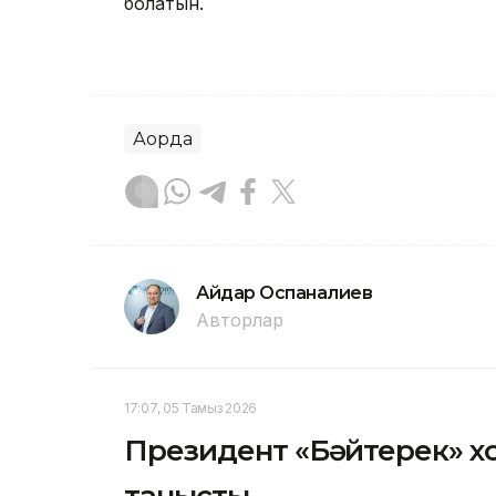
болатын.
Ақорда
Айдар Оспаналиев
Авторлар
17:07, 05 Тамыз 2026
Президент «Бәйтерек» хо
танысты