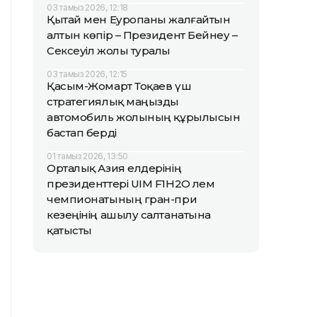
03 тамыз 2026, 12:18
Қытай мен Еуропаны жалғайтын
алтын көпір – Президент Бейнеу –
Сексеуіл жолы туралы
03 тамыз 2026, 12:15
Қасым-Жомарт Тоқаев үш
стратегиялық маңызды
автомобиль жолының құрылысын
бастап берді
01 тамыз 2026, 13:50
Орталық Азия елдерінің
президенттері UIM F1H2O әлем
чемпионатының гран-при
кезеңінің ашылу салтанатына
қатысты