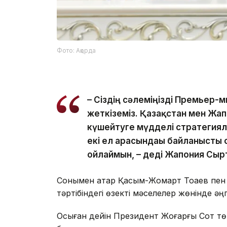
Фото: Ақорда
– Сіздің сәлеміңізді Премьер-м
жеткіземіз. Қазақстан мен Жап
күшейтуге мүдделі стратегиял
екі ел арасындағы байланысты 
ойлаймын, – деді Жапония Сырт
Сонымен қатар Қасым-Жомарт Тоқаев пен 
тәртібіндегі өзекті мәселелер жөнінде әңг
Осыған дейін Президент Жоғарғы Сот т