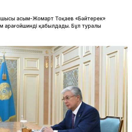
шысы Қасым-Жомарт Тоқаев «Бәйтерек»
м Қарағойшинді қабылдады. Бұл туралы