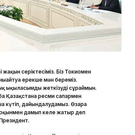
і жақын серіктесіміз. Біз Токиомен
ғайтуға ерекше мән береміз.
ық ықыласымды жеткізуді сұраймын.
а Қазақстанға ресми сапармен
ыға күтіп, дайындалудамыз. Өзара
рқынмен дамып келе жатыр деп
 Президент.