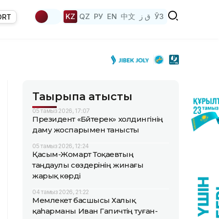
KZ
QZ
РУ
EN
中文
ق ز
ЎЗ
ORT
Тақырыпқа қатысты
05 тамыз 2026, 17:07
Президент «Бәйтерек» холдингінің
даму жоспарымен танысты
05 тамыз 2026, 12:24
Қасым-Жомарт Тоқаевтың
таңдаулы сөздерінің жинағы
жарық көрді
04 тамыз 2026, 21:22
Мемлекет басшысы Халық
қаһарманы Иван Гапичтің туған-