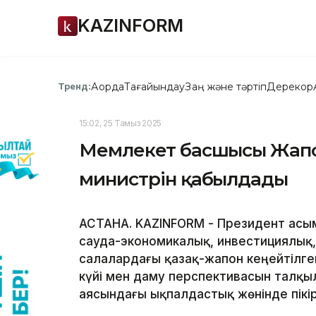
KAZINFORM
Ақорда
Тағайындау
Заң және тәртіп
Дерекқор
Тренд:
15:02, 25 Тамыз 2025
Мемлекет басшысы Жапон
министрін қабылдады
АСТАНА. KAZINFORM - Президент Қас
сауда-экономикалық, инвестициялық,
салалардағы қазақ-жапон кеңейтілген 
күйі мен даму перспективасын талқ
аясындағы ықпалдастық жөнінде пікі