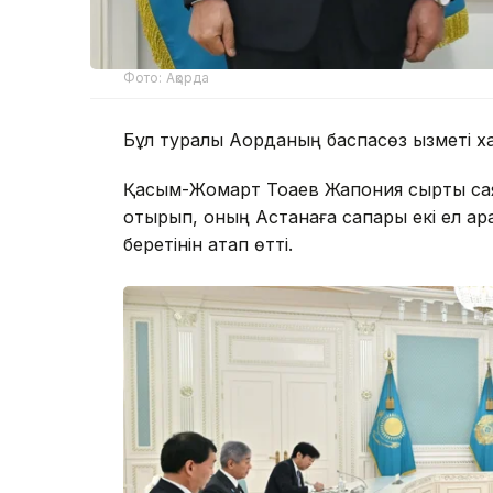
Фото: Ақорда
Бұл туралы Ақорданың баспасөз қызметі х
Қасым-Жомарт Тоқаев Жапония сыртқы са
отырып, оның Астанаға сапары екі ел ар
беретінін атап өтті.