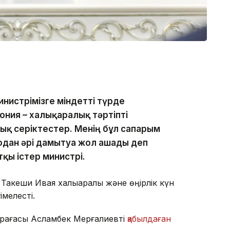
инистрімізге міндетті түрде
ония – халықаралық тәртіпті
ық серіктестер. Менің бұл сапарым
одан әрі дамытуға жол ашады деп
қы істер министрі.
Такеши Ивая халықаралық және өңірлік күн
імелесті.
өрағасы Асламбек Мерғалиевті
қабылдаған