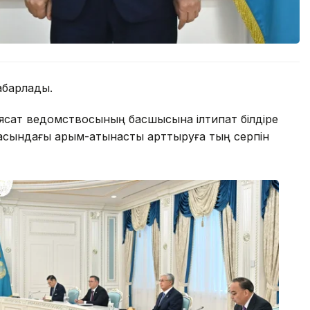
абарлады.
ясат ведомствосының басшысына ілтипат білдіре
асындағы қарым-қатынасты арттыруға тың серпін