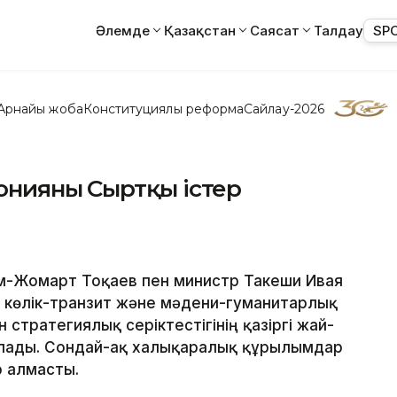
Әлемде
Қазақстан
Саясат
Талдау
SP
Арнайы жоба
Конституциялық реформа
Сайлау-2026
ияның Сыртқы істер
ым-Жомарт Тоқаев пен министр Такеши Ивая
 көлік-транзит және мәдени-гуманитарлық
стратегиялық серіктестігінің қазіргі жай-
ылады. Сондай-ақ халықаралық құрылымдар
р алмасты.