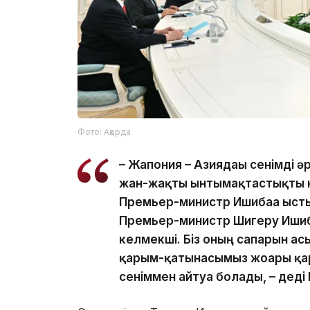
Фото: Ақорда
– Жапония – Азиядағы сенімді әр
жан-жақты ынтымақтастықты ны
Премьер-министр Ишибаға ыст
Премьер-министр Шигеру Ишиб
келмекші. Біз оның сапарын ас
қарым-қатынасымыз жоғары қа
сеніммен айтуға болады, – деді