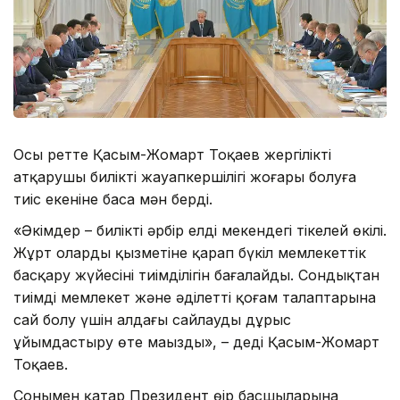
Осы ретте Қасым-Жомарт Тоқаев жергілікті
атқарушы биліктің жауапкершілігі жоғары болуға
тиіс екеніне баса мән берді.
«Әкімдер – биліктің әрбір елді мекендегі тікелей өкілі.
Жұрт олардың қызметіне қарап бүкіл мемлекеттік
басқару жүйесінің тиімділігін бағалайды. Сондықтан
тиімді мемлекет және әділетті қоғам талаптарына
сай болу үшін алдағы сайлауды дұрыс
ұйымдастыру өте маңызды», – деді Қасым-Жомарт
Тоқаев.
Сонымен қатар Президент өңір басшыларына