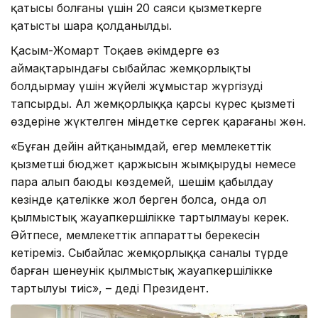
қатысы болғаны үшін 20 саяси қызметкерге
қатысты шара қолданылды.
Қасым-Жомарт Тоқаев әкімдерге өз
аймақтарындағы сыбайлас жемқорлықты
болдырмау үшін жүйелі жұмыстар жүргізуді
тапсырды. Ал жемқорлыққа қарсы күрес қызметі
өздеріне жүктелген міндетке сергек қарағаны жөн.
«Бұған дейін айтқанымдай, егер мемлекеттік
қызметші бюджет қаржысын жымқыруды немесе
пара алып баюды көздемей, шешім қабылдау
кезінде қателікке жол берген болса, онда ол
қылмыстық жауапкершілікке тартылмауы керек.
Әйтпесе, мемлекеттік аппараттың берекесін
кетіреміз. Сыбайлас жемқорлыққа саналы түрде
барған шенеунік қылмыстық жауапкершілікке
тартылуы тиіс», – деді Президент.