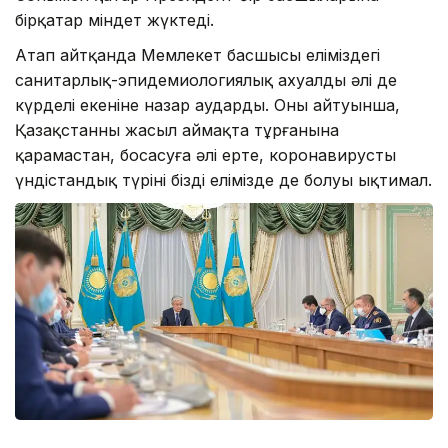
бірқатар міндет жүктеді.
Атап айтқанда Мемлекет басшысы еліміздегі
санитарлық-эпидемиологиялық ахуалдың әлі де
күрделі екеніне назар аударды. Оның айтуынша,
Қазақстанның жасыл аймақта тұрғанына
қарамастан, босаңсуға әлі ерте, коронавирустың
үндістандық түрінің біздің елімізде де болуы ықтимал.