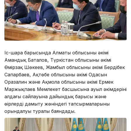
Іс-шара барысында Алматы облысының әкімі
Амандық Баталов, Түркістан облысының әкімі
Өмірзақ Шөкеев, Жамбыл облысының әкімі Бердібек
Сапарбаев, Ақтөбе облысының әкімі Оңдасын
Оразалин және Ақмола облысының әкімі Ермек
Маржықпаев Мемлекет басшысына ауыл әкімдерінің
алдағы сайлауына дайындық барысы және
өңірлерді дамыту жөніндегі тапсырмаларының
орындалуы туралы баяндады.