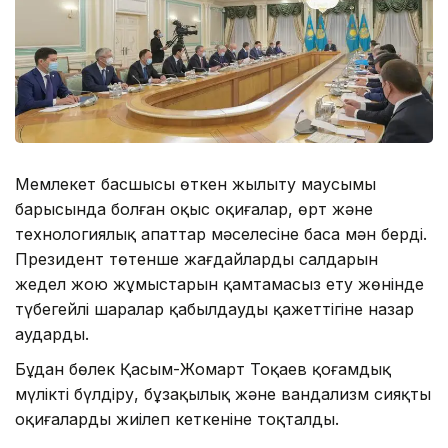
Мемлекет басшысы өткен жылыту маусымы
барысында болған оқыс оқиғалар, өрт және
технологиялық апаттар мәселесіне баса мән берді.
Президент төтенше жағдайлардың салдарын
жедел жою жұмыстарын қамтамасыз ету жөнінде
түбегейлі шаралар қабылдаудың қажеттігіне назар
аударды.
Бұдан бөлек Қасым-Жомарт Тоқаев қоғамдық
мүлікті бүлдіру, бұзақылық және вандализм сияқты
оқиғалардың жиілеп кеткеніне тоқталды.