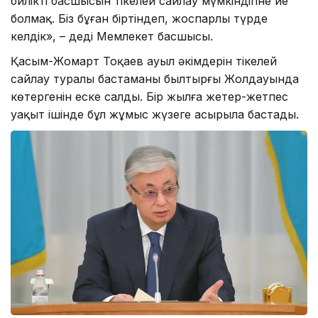
биліктің басшысын тікелей сайлау мүмкіндігіне ие
болмақ. Біз бұған біртіндеп, жоспарлы түрде
келдік», – деді Мемлекет басшысы.
Қасым-Жомарт Тоқаев ауыл әкімдерін тікелей
сайлау туралы бастаманы былтырғы Жолдауында
көтергенін еске салды. Бір жылға жетер-жетпес
уақыт ішінде бұл жұмыс жүзеге асырыла бастады.