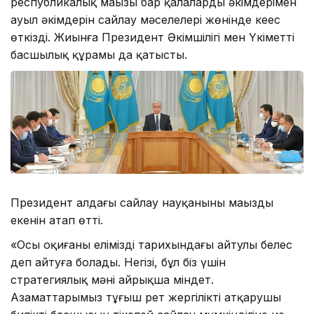
республикалық маңызы бар қалалардың әкімдерімен
ауыл әкімдерін сайлау мәселелері жөнінде кеңес
өткізді. Жиынға Президент Әкімшілігі мен Үкіметтің
басшылық құрамы да қатысты.
Президент алдағы сайлау науқанының маңызды
екенін атап өтті.
«Осы оқиғаны еліміздің тарихындағы айтулы белес
деп айтуға болады. Негізі, бұл біз үшін
стратегиялық мәні айрықша міндет.
Азаматтарымыз тұңғыш рет жергілікті атқарушы