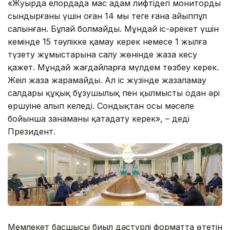
«Жуырда елордада мас адам лифтідегі мониторды
сындырғаны үшін оған 14 мың теңге ғана айыппұл
салынған. Бұлай болмайды. Мұндай іс-әрекет үшін
кемінде 15 тәулікке қамау керек немесе 1 жылға
түзету жұмыстарына салу жөнінде жаза кесу
қажет. Мұндай жағдайларға мүлдем төзбеу керек.
Жеңіл жаза жарамайды. Ал іс жүзінде жазаламау
салдары құқық бұзушылық пен қылмыстың одан әрі
өршуіне алып келеді. Сондықтан осы мәселе
бойынша заңнаманы қатаңдату керек», – деді
Президент.
Мемлекет басшысы биыл дәстүрлі форматта өтетін