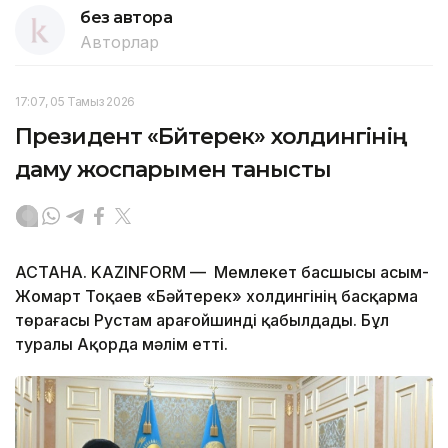
без автора
Авторлар
17:07, 05 Тамыз 2026
Президент «Бәйтерек» холдингінің
даму жоспарымен танысты
АСТАНА. KAZINFORM — Мемлекет басшысы Қасым-
Жомарт Тоқаев «Бәйтерек» холдингінің басқарма
төрағасы Рустам Қарағойшинді қабылдады. Бұл
туралы Ақорда мәлім етті.