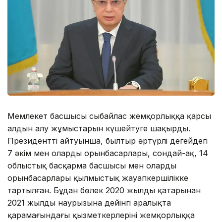
Мемлекет басшысы сыбайлас жемқорлыққа қарсы
алдын алу жұмыстарын күшейтуге шақырды.
Президенттің айтуынша, былтыр әртүрлі деңгейдегі
7 әкім мен олардың орынбасарлары, сондай-ақ, 14
облыстық басқарма басшысы мен олардың
орынбасарлары қылмыстық жауапкершілікке
тартылған. Бұдан бөлек 2020 жылдың қаңтарынан
2021 жылдың наурызына дейінгі аралықта
қарамағындағы қызметкерлерінің жемқорлыққа