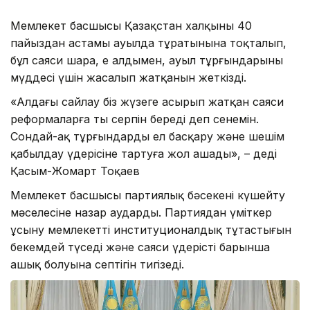
Мемлекет басшысы Қазақстан халқының 40
пайыздан астамы ауылда тұратынына тоқталып,
бұл саяси шара, ең алдымен, ауыл тұрғындарының
мүддесі үшін жасалып жатқанын жеткізді.
«Алдағы сайлау біз жүзеге асырып жатқан саяси
реформаларға тың серпін береді деп сенемін.
Сондай-ақ тұрғындарды ел басқару және шешім
қабылдау үдерісіне тартуға жол ашады», – деді
Қасым-Жомарт Тоқаев
Мемлекет басшысы партиялық бәсекені күшейту
мәселесіне назар аударды. Партиядан үміткер
ұсыну мемлекеттің институционалдық тұтастығын
бекемдей түседі және саяси үдерістің барынша
ашық болуына септігін тигізеді.