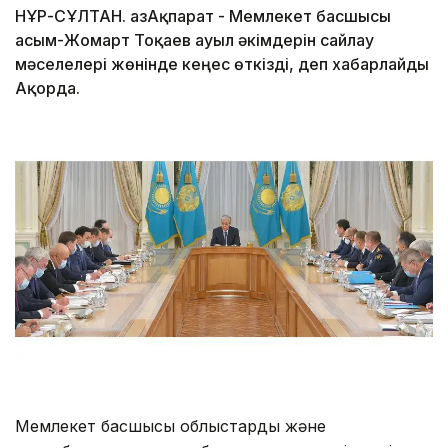
НҰР-СҰЛТАН. ҚазАқпарат - Мемлекет басшысы
Қасым-Жомарт Тоқаев ауыл әкімдерін сайлау
мәселелері жөнінде кеңес өткізді, деп хабарлайды
Ақорда.
Мемлекет басшысы облыстардың және