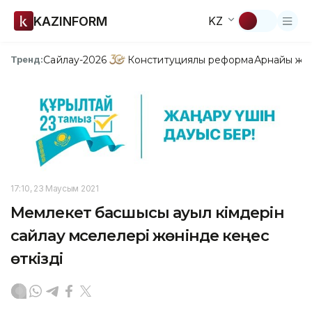
KAZINFORM
KZ
Сайлау-2026
Конституциялық реформа
Арнайы жо
Тренд:
17:10, 23 Маусым 2021
Мемлекет басшысы ауыл әкімдерін
сайлау мәселелері жөнінде кеңес
өткізді