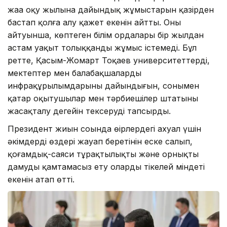
жаңа оқу жылына дайындық жұмыстарын қазірден
бастап қолға алу қажет екенін айтты. Оның
айтуынша, көптеген білім ордалары бір жылдан
астам уақыт толыққанды жұмыс істемеді. Бұл
ретте, Қасым-Жомарт Тоқаев университеттердің,
мектептер мен балабақшалардың
инфрақұрылымдарының дайындығын, сонымен
қатар оқытушылар мен тәрбиешілер штатының
жасақталу деңгейін тексеруді тапсырды.
Президент жиын соңында өңірлердегі ахуал үшін
әкімдердің өздері жауап беретінін еске салып,
қоғамдық-саяси тұрақтылықты және орнықты
дамуды қамтамасыз ету олардың тікелей міндеті
екенін атап өтті.