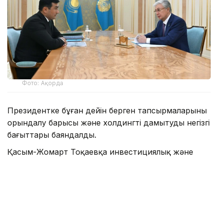
Фото: Ақорда
Президентке бұған дейін берген тапсырмаларының
орындалу барысы және холдингті дамытудың негізгі
бағыттары баяндалды.
Қасым-Жомарт Тоқаевқа инвестициялық және
кредиттік портфель 14,3 триллион теңгеге жетіп,
16,5 триллион теңгеге дейін артады деп болжанып
отырғаны, бұл ретте жыл сайынғы таза пайда
көлемі 400 миллиард теңгеден асатыны жөнінде
мәлімет берілді.