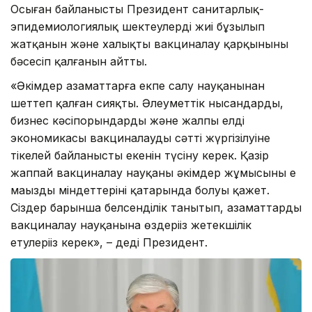
Осыған байланысты Президент санитарлық-
эпидемиологиялық шектеулердің жиі бұзылып
жатқанын және халықты вакциналау қарқынының
бәсеңсіп қалғанын айтты.
«Әкімдер азаматтарға екпе салу науқанынан
шеттеп қалған сияқты. Әлеуметтік нысандардың,
бизнес кәсіпорындардың және жалпы елдің
экономикасы вакциналаудың сәтті жүргізілуіне
тікелей байланысты екенін түсіну керек. Қазір
жаппай вакциналау науқаны әкімдер жұмысының ең
маңызды міндеттерінің қатарында болуы қажет.
Сіздер барынша белсенділік танытып, азаматтарды
вакциналау науқанына өздеріңіз жетекшілік
етулеріңіз керек», – деді Президент.