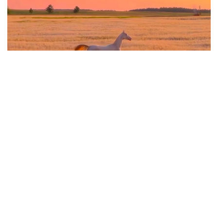
Фото: видеодан алынған скрин
Ақжан – өте сирек кездесетін қылаңбоз түсті жылқы.
Ғанатлы және Табыс деген түрікменнің таза қанды
ақалтекесінен туған. Мұндай қылаңбоз түкті жылқы
Ақалтеке тұқымының өз ішінде 3 пайызға жетпейді.
Сол себепті әлемде де,
әлеуметтік желіде
де
Ақжанның даңқы кең тарады.
Дала төсіндегі видеоны 2 миллионнан астам
оқырманы бар танымал блогер Дастан