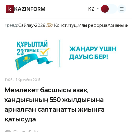
KAZINFORM
KZ
Сайлау-2026
Конституциялық реформа
Арнайы жо
Тренд:
11:06, 11 Қыркүйек 2015
Мемлекет басшысы Қазақ
хандығының 550 жылдығына
арналған салтанатты жиынға
қатысуда