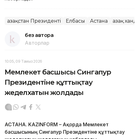
Қазақстан Президенті
Елбасы
Астана
Қазақ ха
без автора
Авторлар
10:05, 09 Тамыз 2026
Мемлекет басшысы Сингапур
Президентіне құттықтау
жеделхатын жолдады
АСТАНА. KAZINFORM – Ақорда Мемлекет
басшысының Сингапур Президентіне құттықтау