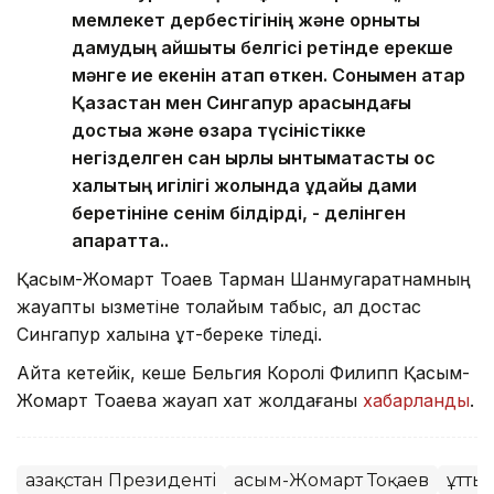
мемлекет дербестігінің және орнықты
дамудың айшықты белгісі ретінде ерекше
мәнге ие екенін атап өткен. Сонымен қатар
Қазақстан мен Сингапур арасындағы
достыққа және өзара түсіністікке
негізделген сан қырлы ынтымақтастық қос
халықтың игілігі жолында ұдайы дами
беретініне сенім білдірді, - делінген
ақпаратта..
Қасым-Жомарт Тоқаев Тарман Шанмугаратнамның
жауапты қызметіне толайым табыс, ал достас
Сингапур халқына құт-береке тіледі.
Айта кетейік, кеше Бельгия Королі Филипп Қасым-
Жомарт Тоқаевқа жауап хат жолдағаны
хабарланды
.
Қазақстан Президенті
Қасым-Жомарт Тоқаев
Құтты