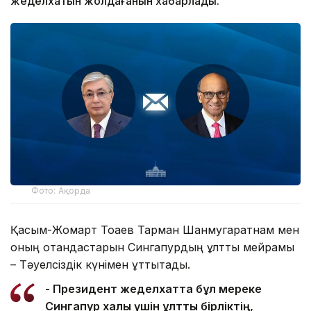
жеделхатын жолдағанын хабарлады.
Фото: Ақорда
Қасым-Жомарт Тоқаев Тарман Шанмугаратнам мен
оның отандастарын Сингапурдың ұлттық мейрамы
– Тәуелсіздік күнімен құттықтады.
- Президент жеделхатта бұл мереке
Сингапур халқы үшін ұлттық бірліктің,