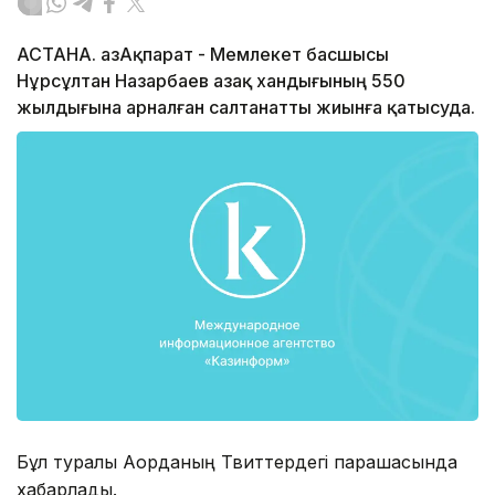
АСТАНА. ҚазАқпарат - Мемлекет басшысы
Нұрсұлтан Назарбаев Қазақ хандығының 550
жылдығына арналған салтанатты жиынға қатысуда.
Бұл туралы Ақорданың Твиттердегі парақшасында
хабарлады.