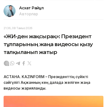
Асхат Райқұл
Авторлар
21:36, 08 Тамыз 2026
«ЖИ-ден жақсырақ»: Президент
тұлпарының жаңа видеосы қызу
талқыланып жатыр
АСТАНА. KAZINFORM – Президенттің сүйікті
сәйгүлігі Ақжанның кең далада желіген жаңа
видеосы жарияланды.