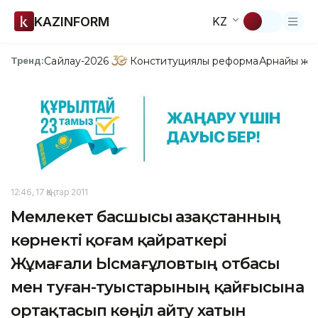
KAZINFORM
KZ
Сайлау-2026
Конституциялық реформа
Арнайы жо
Тренд:
12:46, 17 Қаңтар 2011
Мемлекет басшысы Қазақстанның
көрнекті қоғам қайраткері
Жұмағали Ысмағұловтың отбасы
мен туған-туыстарының қайғысына
ортақтасып көңіл айту хатын