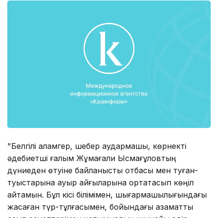
"Белгілі қаламгер, шебер аудармашы, көрнекті
әдебиетші ғалым Жұмағали Ысмағұловтың
дүниеден өтуіне байланысты отбасы мен туған-
туыстарына ауыр қайғыларына ортақтасып көңіл
айтамын. Бұл кісі білімімен, шығармашылығындағы
жасаған түр-тұлғасымен, бойындағы азаматтық