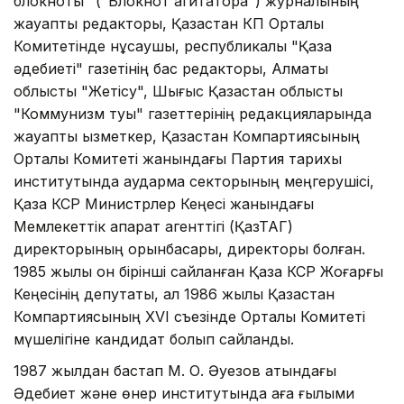
блокноты" ("Блокнот агитатора") журналының
жауапты редакторы, Қазақстан КП Орталық
Комитетінде нұсқаушы, республикалық "Қазақ
әдебиеті" газетінің бас редакторы, Алматы
облыстық "Жетісу", Шығыс Қазақстан облыстық
"Коммунизм туы" газеттерінің редакцияларында
жауапты қызметкер, Қазақстан Компартиясының
Орталық Комитеті жанындағы Партия тарихы
институтында аударма секторының меңгерушісі,
Қазақ КСР Министрлер Кеңесі жанындағы
Мемлекеттік ақпарат агенттігі (ҚазТАГ)
директорының орынбасары, директоры болған.
1985 жылы он бірінші сайланған Қазақ КСР Жоғарғы
Кеңесінің депутаты, ал 1986 жылы Қазақстан
Компартиясының XVI съезінде Орталық Комитеті
мүшелігіне кандидат болып сайланды.
1987 жылдан бастап М. О. Әуезов атындағы
Әдебиет және өнер институтында аға ғылыми