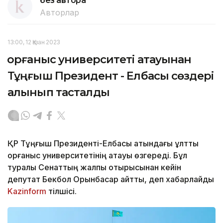
без автора
Авторлар
13:00, 12 Қазан 2023
Қорғаныс университеті атауынан
Тұңғыш Президент - Елбасы сөздері
алынып тасталды
ҚР Тұңғыш Президенті-Елбасы атындағы ұлттық
қорғаныс университетінің атауы өзгереді. Бұл
туралы Сенаттың жалпы отырысынан кейін
депутат Бекбол Орынбасар айтты, деп хабарлайды
Kazinform
тілшісі.