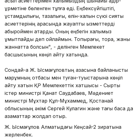
асыл қасиеттерімен халқымыздың шынайы қадір-
құрметіне бөленген тұлға еді. Еңбексүйгіштігі,
ұстамдылығы, тазалығы, елін-халқын сүюі сияқты
қасиеттерінің арқасында жауапты қызметтерді
абыроймен атқарды. Оның еңбегін халқымыз
ұмытпайды деп ойлаймын. Топырағы, торқа, жаны
жаннатта болсын", - делінген Мемлекет
басшысының көңіл айту хатында.
Сондай-ақ Ж. Ысмағұловтың қазасына байланысты
марқұмның отбасы мен туған-туыстарына көңіл
айту хатын ҚР Мемлекеттік хатшысы - Сыртқы
істер министрі Қанат Саудабаев, Мәдениет
министрі Мұхтар Құл-Мұхаммед, Қостанай
облысының әкімі Сергей Кулагин және тағы басқа да
азаматтар жолдап отыр.
Ж. Ысмағұлов Алматыдағы Кеңсай-2 зиратына
жерленбек.