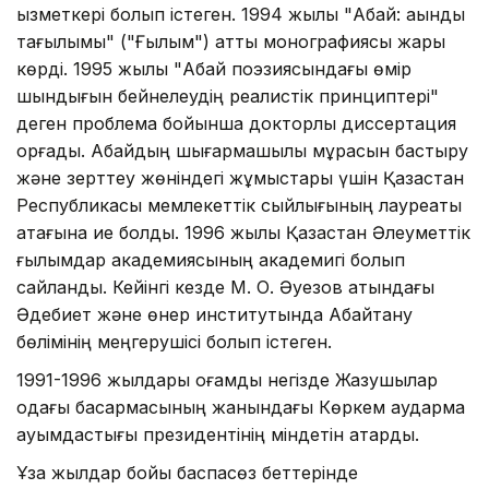
қызметкері болып істеген. 1994 жылы "Абай: ақындық
тағылымы" ("Ғылым") атты монографиясы жарық
көрді. 1995 жылы "Абай поэзиясындағы өмір
шындығын бейнелеудің реалистік принциптері"
деген проблема бойынша докторлық диссертация
қорғады. Абайдың шығармашылық мұрасын бастыру
және зерттеу жөніндегі жұмыстары үшін Қазақстан
Республикасы мемлекеттік сыйлығының лауреаты
атағына ие болды. 1996 жылы Қазақстан Әлеуметтік
ғылымдар академиясының академигі болып
сайланды. Кейінгі кезде М. О. Әуезов атындағы
Әдебиет және өнер институтында Абайтану
бөлімінің меңгерушісі болып істеген.
1991-1996 жылдары қоғамдық негізде Жазушылар
одағы басқармасының жанындағы Көркем аударма
қауымдастығы президентінің міндетін атқарды.
Ұзақ жылдар бойы баспасөз беттерінде