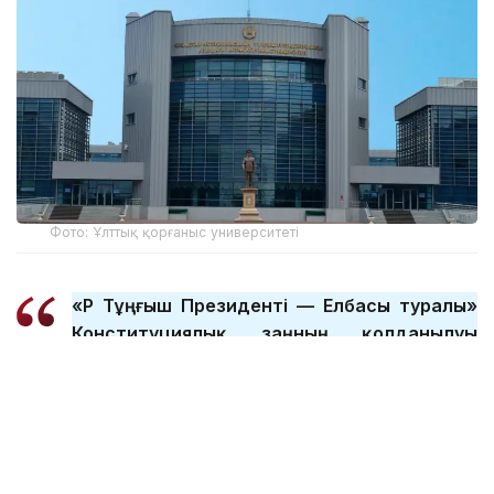
Фото: Ұлттық қорғаныс университеті
«ҚР Тұңғыш Президенті — Елбасы туралы»
Конституциялық заңның қолданылуы
тоқтатылуына байланысты «Қазақстан
Республикасының арнаулы мемлекеттік
органдары туралы» заңның нормаларына
сәйкес келтіру керек болды. Заңда ҚР
Тұңғыш Президенті-Елбасы атындағы