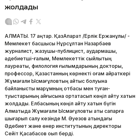
жолдады
АЛМАТЫ. 17 қаңтар. ҚазАқпарат /Ерлік Ержанұлы/ -
Мемлекет басшысы Нұрсұлтан Назарбаев
журналист, жазушы-публицист, аудармашы,
әдебиетші-ғалым, Мемлекеттік сыйлықтың
лауреаты, филология ғылымдарының докторы,
профессор, Қазақстанның көрнекті қоғам қайраткері
Жұмағали Ысмағұловтың қайтыс болуына
байланысты марқұмның отбасы мен туған-
туыстарының қайғысына ортақтасып көңіл айту хатын
жолдады. Елбасының көңіл айту хатын бүгін
Алматыда Жұмағали Ысмағұловты ақтық сапарға
шығарып салу кезінде М. Әуезов атындағы
Әдебиет және өнер институтының директоры
Cейіт Қасқабасов оқып берді.