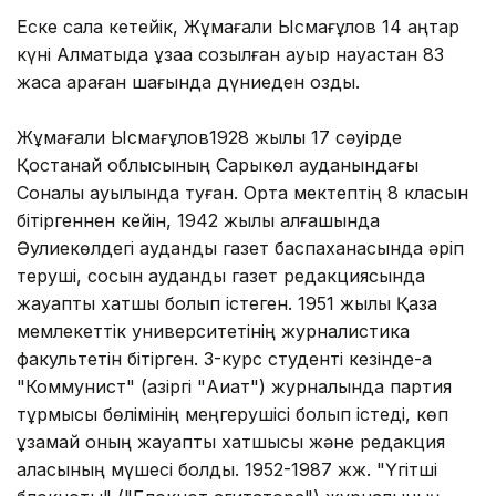
Еске сала кетейік, Жұмағали Ысмағұлов 14 қаңтар
күні Алматыда ұзаққа созылған ауыр науқастан 83
жасқа қараған шағында дүниеден озды.
Жұмағали Ысмағұлов1928 жылы 17 сәуірде
Қостанай облысының Сарыкөл ауданындағы
Соналы ауылында туған. Орта мектептің 8 класын
бітіргеннен кейін, 1942 жылы алғашында
Әулиекөлдегі аудандық газет баспаханасында әріп
теруші, сосын аудандық газет редакциясында
жауапты хатшы болып істеген. 1951 жылы Қазақ
мемлекеттік университетінің журналистика
факультетін бітірген. 3-курс студенті кезінде-ақ
"Коммунист" (қазіргі "Ақиқат") журналында партия
тұрмысы бөлімінің меңгерушісі болып істеді, көп
ұзамай оның жауапты хатшысы және редакция
алқасының мүшесі болды. 1952-1987 жж. "Үгітші