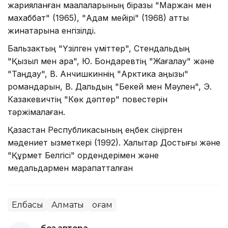
жарияланған мақалаларының біразы "Маржан мен
махаббат" (1965), "Адам мейірі" (1968) атты
жинақтарына енгізілді.
Бальзактың "Үзілген үміттер", Стендальдың
"Қызыл мен қара", Ю. Бондаревтің "Жағалау" және
"Таңдау", В. Анчишкиннің "Арктика аңызы"
романдарын, В. Дальдың "Бекей мен Мәулен", Э.
Казакевичтің "Көк дәптер" повестерін
тәржімалаған.
Қазақстан Республикасының еңбек сіңірген
мәдениет қызметкері (1992). Халықтар Достығы және
"Құрмет Белгісі" ордендерімен және
медальдармен марапатталған
Елбасы
Алматы
Қоғам