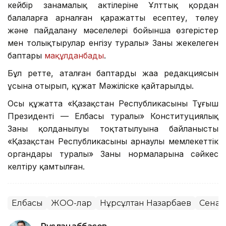
кейбір заңнамалық актілеріне Ұлттық қордан
балаларға арналған қаражатты есептеу, төлеу
және пайдалану мәселелері бойынша өзгерістер
мен толықтырулар енгізу туралы» Заңның жекелеген
баптары
мақұлданбады
.
Бұл ретте, аталған баптардың жаңа редакциясын
ұсына отырып, құжат Мәжіліске қайтарылды.
Осы құжатта «Қазақстан Республикасының Тұңғыш
Президенті — Елбасы туралы» Конституциялық
Заңның қолданылуы тоқтатылуына байланысты
«Қазақстан Республикасының арнаулы мемлекеттік
органдары туралы» Заңның нормаларына сәйкес
келтіру қамтылған.
Елбасы
ЖОО-лар
Нұрсұлтан Назарбаев
Сенат