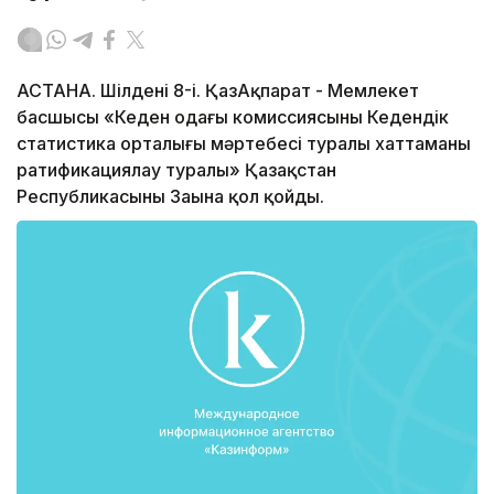
АСТАНА. Шілденің 8-і. ҚазАқпарат - Мемлекет
басшысы «Кеден одағы комиссиясының Кедендік
статистика орталығы мәртебесі туралы хаттаманы
ратификациялау туралы» Қазақстан
Республикасының Заңына қол қойды.