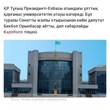
ҚР Тұңғыш Президенті-Елбасы атындағы ұлттық
қорғаныс университетінің атауы өзгереді. Бұл
туралы Сенаттың жалпы отырысынан кейін депутат
Бекбол Орынбасар айтты, деп хабарлайды
Kazinform
тілшісі.
Фото: Ұлттық қорғаныс университеті