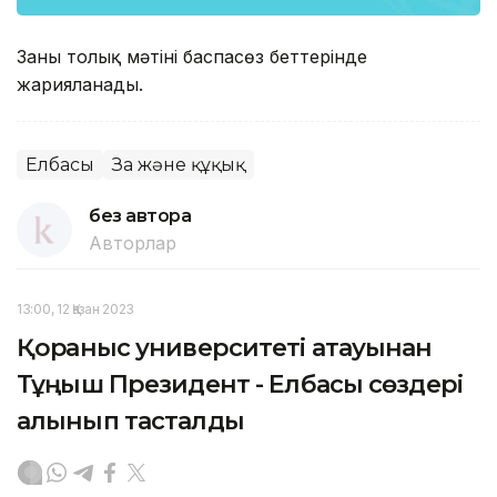
Заңның толық мәтіні баспасөз беттерінде
жарияланады.
Елбасы
Заң және құқық
без автора
Авторлар
13:00, 12 Қазан 2023
Қорғаныс университеті атауынан
Тұңғыш Президент - Елбасы сөздері
алынып тасталды