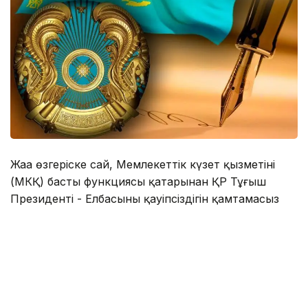
Жаңа өзгеріске сай, Мемлекеттік күзет қызметінің
(МКҚ) басты функциясы қатарынан ҚР Тұңғыш
Президенті - Елбасының қауіпсіздігін қамтамасыз
ету міндеті алынып тасталды.
«Міндеттері - Қазақстан Республикасы
Президентінің және басқа да күзетілетін адамдардың
қауіпсіздігін қамтамасыз ету», - делінген жаңа
редакцияда.