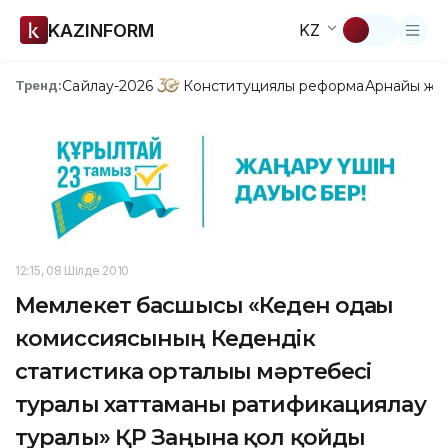
KAZINFORM
KZ
Сайлау-2026
Конституциялық реформа
Арнайы жо
Тренд:
12:15, 08 Шілде 2010
Мемлекет басшысы «Кеден одағы
комиссиясының Кедендік
статистика орталығы мәртебесі
туралы хаттаманы ратификациялау
туралы» ҚР Заңына қол қойды