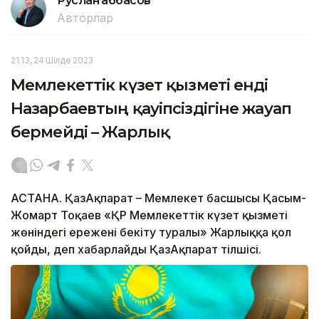
Руслан Ғаббасов
Авторлар
21:13, 24 Шілде 2023
Мемлекеттік күзет қызметі енді
Назарбаевтың қауіпсіздігіне жауап
бермейді – Жарлық
АСТАНА. ҚазАқпарат – Мемлекет басшысы Қасым-
Жомарт Тоқаев «ҚР Мемлекеттік күзет қызметі
жөніндегі ережені бекіту туралы» Жарлыққа қол
қойды, деп хабарлайды ҚазАқпарат тілшісі.