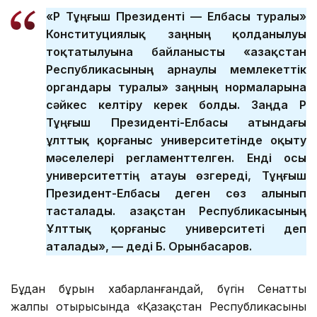
«ҚР Тұңғыш Президенті — Елбасы туралы»
Конституциялық заңның қолданылуы
тоқтатылуына байланысты «Қазақстан
Республикасының арнаулы мемлекеттік
органдары туралы» заңның нормаларына
сәйкес келтіру керек болды. Заңда ҚР
Тұңғыш Президенті-Елбасы атындағы
ұлттық қорғаныс университетінде оқыту
мәселелері регламенттелген. Енді осы
университеттің атауы өзгереді, Тұңғыш
Президент-Елбасы деген сөз алынып
тасталады. Қазақстан Республикасының
Ұлттық қорғаныс университеті деп
аталады», — деді Б. Орынбасаров.
Бұдан бұрын хабарланғандай, бүгін Сенаттың
жалпы отырысында «Қазақстан Республикасының