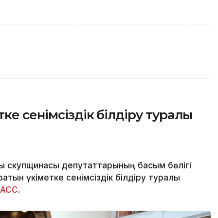
ке сенімсіздік білдіру туралы
қ скупщинасы депутаттарының басым бөлігі
тын үкіметке сенімсіздік білдіру туралы
ТАСС
.