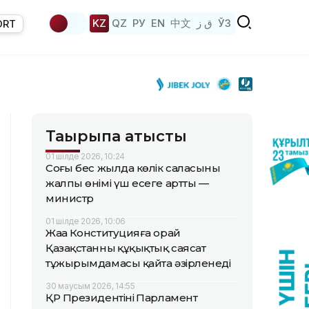
KZ
QZ
РУ
EN
中文
ق ز
ЎЗ
ORT
Тақырыпқа қатысты
01 шілде 2026, 10:24
Соңғы бес жылда көлік саласының
жалпы өнімі үш есеге артты —
министр
01 шілде 2026, 10:06
Жаңа Конституцияға орай
Қазақстанның құқықтық саясат
тұжырымдамасы қайта әзірленеді
30 маусым 2026, 14:55
ҚР Президентінің Парламент