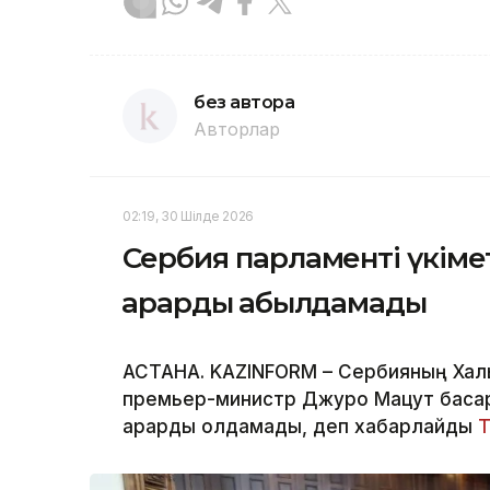
без автора
Авторлар
02:19, 30 Шілде 2026
Сербия парламенті үкімет
қарарды қабылдамады
АСТАНА. KAZINFORM – Сербияның Халы
премьер-министр Джуро Мацут басқара
қарарды қолдамады, деп хабарлайды