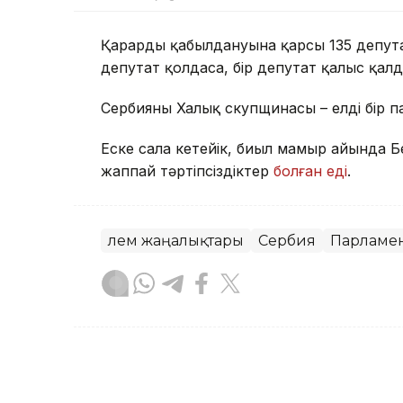
Қарардың қабылдануына қарсы 135 депутат
депутат қолдаса, бір депутат қалыс қалд
Сербияның Халық скупщинасы – елдің бір 
Еске сала кетейік, биыл мамыр айында Б
жаппай тәртіпсіздіктер
болған еді
.
Әлем жаңалықтары
Сербия
Парламе
Назым Бөлесова
Авторлар