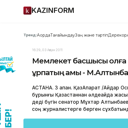
KAZINFORM
Ақорда
Тағайындау
Заң және тәртіп
Дерекқор
Тренд:
16:29, 03 Ақпан 2011
Мемлекет басшысы қолға 
ұрпақтың қамы - М.Алтынб
АСТАНА. 3 ақпан. ҚазАқпарат /Айдар Ос
бұрынғы Қазақстаннан әлдеқайда жақсы
деді бүгін сенатор Мұхтар Алтынба
соң журналистерге берген сұхбатын