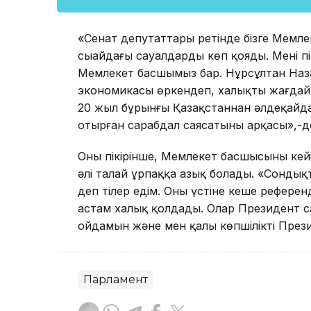
«Сенат депутаттары ретінде бізге Мемле
сыңайдағы сауалдарды көп қояды. Менің пі
Мемлекет басшымыз бар. Нұрсұлтан Наз
экономикасы өркендеп, халықтың жағдайы
20 жыл бұрынғы Қазақстаннан әлдеқайда 
отырған сарабдал саясатының арқасы»,-д
Оның пікірінше, Мемлекет басшысының ке
әлі талай ұрпаққа азық болады. «Сонд
деп тілер едім. Оның үстіне кеше рефере
астам халық қолдады. Олар Президент 
ойдамын және мен қалың көпшілікті През
Парламент