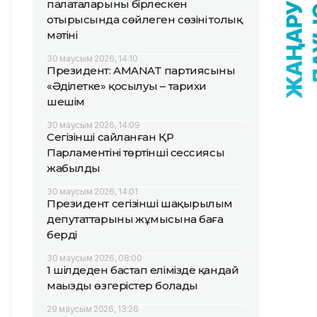
палаталарының бірлескен
отырысында сөйлеген сөзінің толық
мәтіні
30 маусым 2026, 14:10
Президент: AMANAT партиясының
«Әділетке» қосылуы – тарихи
шешім
30 маусым 2026, 14:09
Сегізінші сайланған ҚР
Парламентінің төртінші сессиясы
жабылды
30 маусым 2026, 14:01
Президент сегізінші шақырылым
депутаттарының жұмысына баға
берді
30 маусым 2026, 08:00
1 шілдеден бастап елімізде қандай
маңызды өзгерістер болады
29 маусым 2026, 13:26