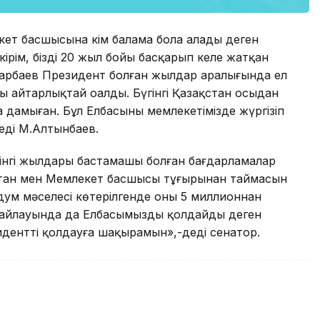
кет басшысына кім балама бола алады деген
кірім, бізді 20 жыл бойы басқарып келе жатқан
арбаев Президент болған жылдар аралығында ел
 айтарлықтай оңалды. Бүгінгі Қазақстан осыдан
дамыған. Бұл Елбасының мемлекетімізде жүргізіп
еді М.Алтынбаев.
йінгі жылдары бастамашы болған бағдарламалар
ықтан мен Мемлекет басшысы тұғырынан таймасын
ндум мәселесі көтерілгенде оны 5 миллионнан
сайлауында да Елбасымызды қолдайды деген
идентті қолдауға шақырамын»,-деді сенатор.