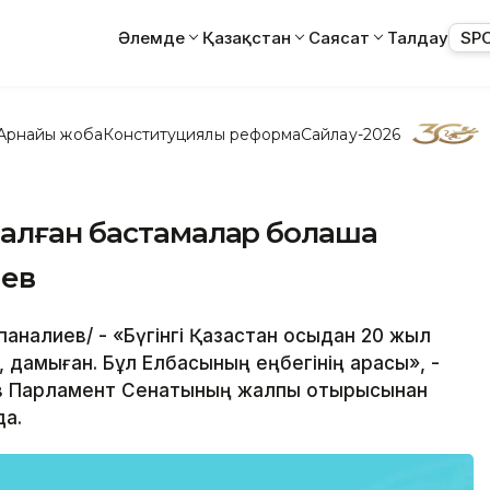
Әлемде
Қазақстан
Саясат
Талдау
SP
Арнайы жоба
Конституциялық реформа
Сайлау-2026
алған бастамалар болашақ
аев
паналиев/ - «Бүгінгі Қазақстан осыдан 20 жыл
, дамыған. Бұл Елбасының еңбегінің арқасы», -
ев Парламент Сенатының жалпы отырысынан
да.