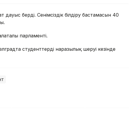
 дауыс берді. Сенімсіздік білдіру бастамасын 40
ы.
палаталы парламенті.
елградта студенттердің наразылық шеруі кезінде
нт