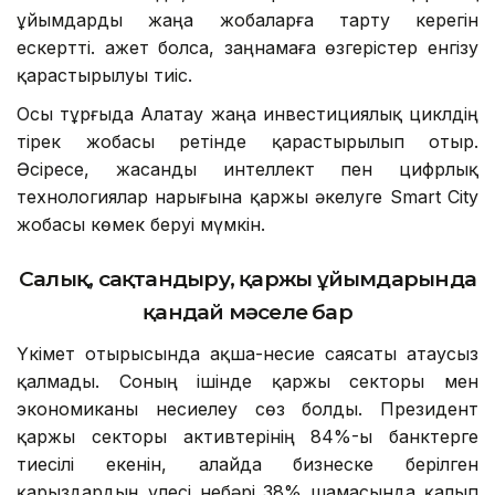
ұйымдарды жаңа жобаларға тарту керегін
ескертті. Қажет болса, заңнамаға өзгерістер енгізу
қарастырылуы тиіс.
Осы тұрғыда Алатау жаңа инвестициялық циклдің
тірек жобасы ретінде қарастырылып отыр.
Әсіресе, жасанды интеллект пен цифрлық
технологиялар нарығына қаржы әкелуге Smart City
жобасы көмек беруі мүмкін.
Салық, сақтандыру, қаржы ұйымдарында
қандай мәселе бар
Үкімет отырысында ақша-несие саясаты атаусыз
қалмады. Соның ішінде қаржы секторы мен
экономиканы несиелеу сөз болды. Президент
қаржы секторы активтерінің 84%-ы банктерге
тиесілі екенін, алайда бизнеске берілген
қарыздардың үлесі небәрі 38% шамасында қалып