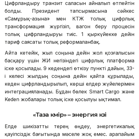
Цифрландыру транзит саласын айналып өтпейтін
болды. Президент тапсырмасына сәйкес
«Самұрық-Қазына» мен КТЖ толық цифрлық
трансформация жүргізіп, вагон беру процесін
толық цифрландыруы тиіс. 1 қыркүйекке дейін
тариф саясаты толық реформаланбақ.
Айта кетейік, жыл соңына дейін жол қозғалысын
басқару үшін ЖИ негізіндегі цифрлық платформа
іске қосылады. 9 кедендегі өткізу пункті дайын, 33-
і келесі жылдың соңына дейін қайта құрылады,
кеден цифрландырылып, көрші елдер жүйелерімен
интеграцияланады. Бұдан бөлек Smart Cargo және
Keden жобалары толық іске қосылуы ықтимал.
«Таза көмір» – энергия көзі
Елде шикізатты терең өңдеу, энергетикалық
қауіпсіздік бағытында мәселе жоқ емес. Қарапайым