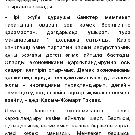
отырғанын сынады.
– Ірі, жүйе құраушы банктер мемлекет
тарапынан орасан зор көмек берілгеніне
қарамастан, дағдарысқа ұшырап, тура
мағынасында 1 долларға сатылды. Қазір
банктердің өзіне тартатын қаржы ресурстарының
құны жоғары деген әңгіме айтыла бастады.
Олардың экономиканы қаржыландыруына осы
кедергі келтіріп отыр-мыс. Демек экономиканы
қолжетімді кредитпен қамтамасыз етудің жалғыз
жолы – инфляцияны тұрақтандырып, деңгейін
төмендету, содан кейін нарықтық мөлшерлемені
азайту, – деді Қасым-Жомарт Тоқаев.
Демек, банктер экономиканың негізгі
қаржыландыру көзіне айналуы шарт. Бастысы,
тұтынушылық несие емес, кәсіпке берілетін қаржы
үлесі көбеюі маңызды. Мемлекет басшысы