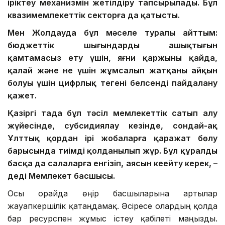
іріктеу механизмін жетілдіру тапсырылады. Бұл
квазимемлекеттік секторға да қатысты.
Мен Жолдауда бұл мәселе туралы айттым:
бюджеттік шығындардың ашықтығын
қамтамасыз ету үшін, яғни қаржының қайда,
қалай және не үшін жұмсалып жатқаны айқын
болуы үшін цифрлық теңгені белсенді пайдалану
қажет.
Қазіргі таңда бұл тәсіл мемлекеттік сатып алу
жүйесінде, субсидиялау кезінде, сондай-ақ
Ұлттық қордан ірі жобаларға қаражат бөлу
барысында тиімді қолданылып жүр. Бұл құралды
басқа да салаларға енгізіп, аясын кеңейту керек, –
деді Мемлекет басшысы.
Осы орайда өңір басшыларына артылар
жауапкершілік қатаңдамақ. Әсіресе олардың қолда
бар ресурспен жұмыс істеу қабілеті маңызды.