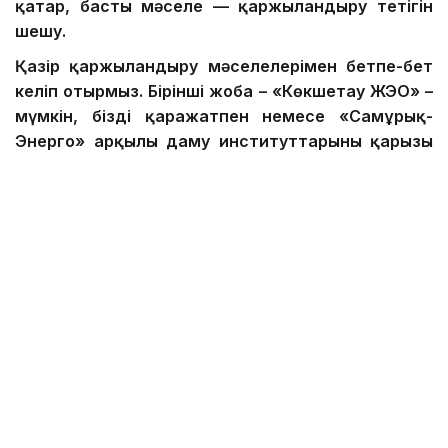
қатар, басты мәселе — қаржыландыру тетігін
шешу.
Қазір қаржыландыру мәселелерімен бетпе-бет
келіп отырмыз. Бірінші жоба – «Көкшетау ЖЭО» –
мүмкін, біздің қаражатпен немесе «Самұрық-
Энерго» арқылы даму институттарының қарызы
есебінен жүзеге асады. Ал кейін не болады?
«Семей ЖЭО» немесе «Өскемен ЖЭО» салуға
ақша жете ме, ол жағы белгісіз, – дейді сарапшы.
Дегенмен, Сергей Агафонов жылу электр
орталықтарының құрылысы әлеуметтік маңызды
міндет екенін жоққа шығармайды. «Таза көмір»
технологиясын енгізу арқылы авариялық
тәуекелдерді, тарифтердің өсуін азайтуға болады
деген ұстанымда.
Ауыл шаруашылығында жаңа заң