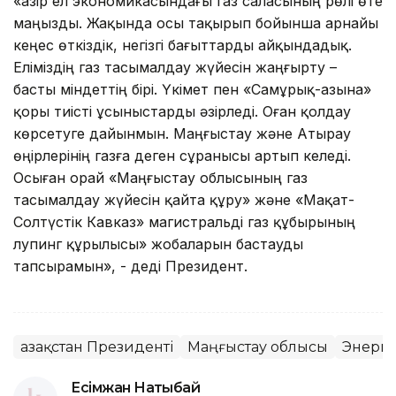
«Қазір ел экономикасындағы газ саласының рөлі өте
маңызды. Жақында осы тақырып бойынша арнайы
кеңес өткіздік, негізгі бағыттарды айқындадық.
Еліміздің газ тасымалдау жүйесін жаңғырту –
басты міндеттің бірі. Үкімет пен «Самұрық-Қазына»
қоры тиісті ұсыныстарды әзірледі. Оған қолдау
көрсетуге дайынмын. Маңғыстау және Атырау
өңірлерінің газға деген сұранысы артып келеді.
Осыған орай «Маңғыстау облысының газ
тасымалдау жүйесін қайта құру» және «Мақат-
Солтүстік Кавказ» магистральді газ құбырының
лупинг құрылысы» жобаларын бастауды
тапсырамын», - деді Президент.
Қазақстан Президенті
Маңғыстау облысы
Энерге
Есімжан Нақтыбай