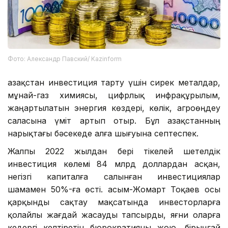
Фото: Александр Павский/ Kazinform
Қазақстан инвестиция тарту үшін сирек металдар,
мұнай-газ химиясы, цифрлық инфрақұрылым,
жаңартылатын энергия көздері, көлік, агроөңдеу
саласына үміт артып отыр. Бұл Қазақстанның
нарықтағы бәсекеде алға шығуына септеспек.
Жалпы 2022 жылдан бері тікелей шетелдік
инвестиция көлемі 84 млрд доллардан асқан,
негізгі капиталға салынған инвестициялар
шамамен 50%-ға өсті. Қасым-Жомарт Тоқаев осы
қарқынды сақтау мақсатында инвесторларға
қолайлы жағдай жасауды тапсырды, яғни оларға
кедергі келтіретін бюрократияны жою, бірыңғай