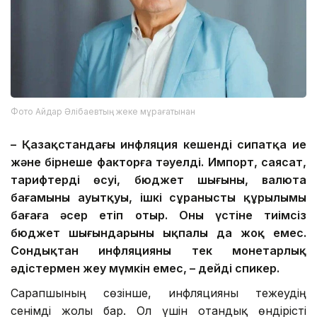
Фото Айдар Әлібаевтың жеке мұрағатынан
– Қазақстандағы инфляция кешенді сипатқа ие
және бірнеше факторға тәуелді. Импорт, саясат,
тарифтердің өсуі, бюджет шығыны, валюта
бағамының ауытқуы, ішкі сұраныстың құрылымы
бағаға әсер етіп отыр. Оның үстіне тиімсіз
бюджет шығындарының ықпалы да жоқ емес.
Сондықтан инфляцияны тек монетарлық
әдістермен жеңу мүмкін емес, – дейді спикер.
Сарапшының сөзінше, инфляцияны тежеудің
сенімді жолы бар. Ол үшін отандық өндірісті