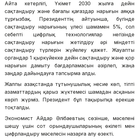
Айта кетерлігі, Үкімет 2030 жылға дейін
сақтандыру және бағалы қағаздар нарығын аяққа
тұрғызбақ. Президенттің айтуынша, бүгінде
сақтандыру нарығының үлесі шамамен 5%, сол
себепті цифрлық технологиялар негізінде
сақтандыру нарығын жетілдіру әрі міндетті
сақтандыру түрлерін жүйелеу қажет. Жауапты
органдар 1 қыркүйекке дейін сақтандыру және қор
нарығын дамыту бағдарламасын әзірлеп, жаңа
заңдар дайындауға тапсырма алды.
Жалпы Қазақстанда тұтынушылық несие көп, тіпті
азаматтардың қарыз жүктемесі шамадан асқанын
көріп жүрміз. Президент бұл тақырыпқа ерекше
тоқталды.
Экономист Айдар Әлібаевтың сөзінше, мәселені
шешу үшін сот орындаушыларының өкілеті мен
цифрландыру мәселесін назарға алу өзекті.