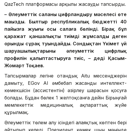
QazTech платформасы арқылы жасауды тапсырды.
– Әлеуметтік саланы цифрландыру мәселесі өте
маңызды. Былтыр республикалық бюджеттің 40
пайызға жуығы осы салаға бөлінді. Бірақ бұл
қаражат қаншалықты тиімді жұмсалды деген
орынды сұрақ туындайды. Сондықтан Үкімет үй
шаруашылықтарының әлеуметтік цифрлық
профилін қалыптастыруға тиіс, – деді Қасым-
Жомарт Тоқаев.
Тапсырмалар легіне отандық Aitu мессенджерін
дамыту, EGov AI әмбебап жасанды интеллект-
көмекшісін (ассистентін) әзірлеу шарасын қосуға
болады. Бұдан бөлек 1 желтоқсанға дейін Бірыңғай
мемлекеттік медициналық ақпараттық жүйе
құрылмақ.
Әлеуметтік төлем алу ісіндегі алаяқтық көптен бері
айтылып келеді. Президент көмек шын мәнінде