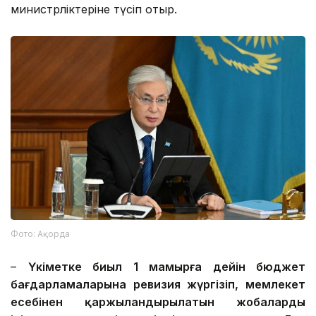
министрліктеріне түсіп отыр.
Фото: Ақорда
–
Үкіметке биыл 1 мамырға дейін бюджет
бағдарламаларына ревизия жүргізіп, мемлекет
есебінен қаржыландырылатын жобаларды