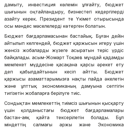
дамыту, инвестиция көлемін ұлғайту, бюджет
шығынын оңтайландыру, бизнестегі кедергілерді
азайту керек. Президент те Үкімет отырысында
осы мәндес мәселелерді көтерген болатын.
Бюджет бағдарламасынан бастайық. Бұған дейін
айтылып келгендей, бюджет қаржысын игеру үшін
жөнсіз жобаларды жүзеге асыратын теріс үрдіс
байқалады. Қасым-Жомарт Тоқаев мұндай қадамды
мемлекет мүддесіне қасақана қарсы әрекет ету
деп қабылдайтынын кесіп айтты. Бюджет
қаржысы азаматтарымызға нақты пайда әкелетін
және ұлттық экономиканың дамуына септігін
тигізетін жобаларға берілуге тиіс.
Сондықтан мемлекеттің тиімсіз шығынын қысқарту
үшін қолданыстағы бюджет бағдарламалары
бастан-аяқ қайта тексерілетін болады. Бұл
міндеттің салмағы Қаржы және Экономика