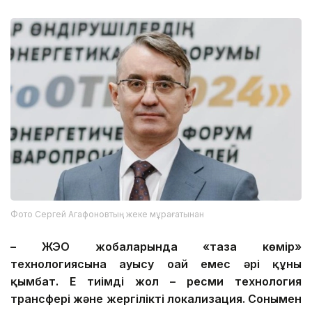
Фото Сергей Агафоновтың жеке мұрағатынан
– ЖЭО жобаларында «таза көмір»
технологиясына ауысу оңай емес әрі құны
қымбат. Ең тиімді жол – ресми технология
трансфері және жергілікті локализация. Сонымен