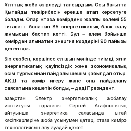
Ұлттық жоба әзірлеуді тапсырдым. Осы бағытта
Қытайдың тәжірибесін ерекше атап көрсетуге
болады. Олар «таза көмірден» жалпы көлемі 55
гигаватт болатын 85 энергетикалық блок салу
жұмысын бастап кетті. Бұл – әлем бойынша
көмірден алынатын энергия көздерінің 90 пайызы
деген сөз.
Бір сөзбен, көршілес ел шын мәнінде тиімді, яғни
энергетикалық қауіпсіздік және экономикалық
өсім тұрғысынан пайдалы шешім қабылдап отыр.
АҚШ та көмір игеру және оны пайдалану
саясатына көшетін болды, – деді Президент.
Қазақстан Электр энергетикалық жобалау
институты төрағасы Сергей Агафоновтың
айтуынша, энергетика саласында Қытай
кәсіпкерлеріне жоба ұсынумен қатар, «таза көмір»
технологиясын алу ауадай қажет.