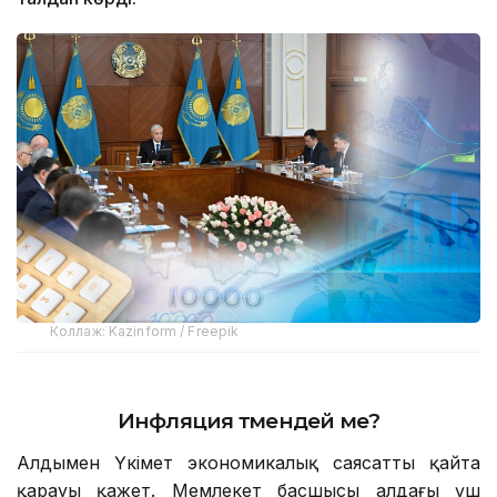
Коллаж: Kazinform / Freepik
Инфляция төмендей ме?
Алдымен Үкімет экономикалық саясатты қайта
қарауы қажет. Мемлекет басшысы алдағы үш