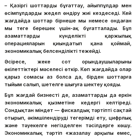
– Қазіргі шоттарды бұғаттау, айыппұлдар мен
өсімпұлдарды жедел өндіру жиі кездеседі. Кей
жағдайда шоттар бірнеше мың немесе ондаған
мың теңге берешек үшін-ақ бұғатталады. Бұл
азаматтардың күнделікті қаржылық
операцияларын қиындатып қана қоймай,
экономикалық белсенділікті тежейді.
Әсіресе, жеке сот орындаушыларының
өкілеттіктері мәселесі өткір. Көп жағдайда олар
қарыз сомасы аз болса да, бірден шоттарға
тыйым салып, шетелге шығуға шектеу қояды.
Бұл жағдай бизнестің де, азаматтардың да еркін
экономикалық қызметіне кедергі келтіреді.
Сондықтан міндет — фискалдық тәртіпті сақтай
отырып, әкімшілендіруді теңгерімді ету, цифрлық
және тәуекелге негізделген тәсілдерге көшу.
Экономикалық тәртіп «жазалау арқылы емес,