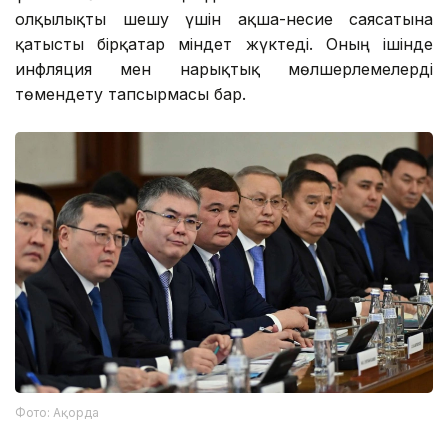
олқылықты шешу үшін ақша-несие саясатына
қатысты бірқатар міндет жүктеді. Оның ішінде
инфляция мен нарықтық мөлшерлемелерді
төмендету тапсырмасы бар.
Фото: Ақорда