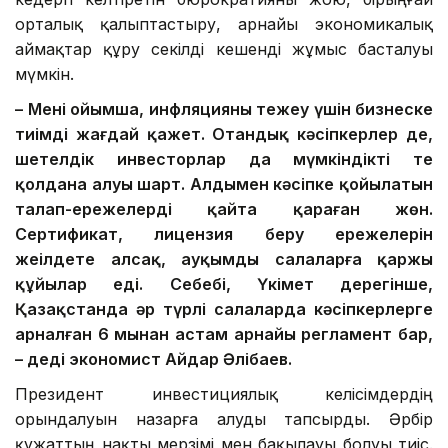
орталық қалыптастыру, арнайы экономикалық
аймақтар құру секілді кешенді жұмыс басталуы
мүмкін.
– Менің ойымша, инфляцияны тежеу үшін бизнеске
тиімді жағдай қажет. Отандық кәсіпкерлер де,
шетелдік инвесторлар да мүмкіндікті тең
қолдана алуы шарт. Алдымен кәсіпке қойылатын
талап-ережелерді қайта қараған жөн.
Сертификат, лицензия беру ережелерін
жеңілдете алсақ, ауқымды салаларға қаржы
құйылар еді. Себебі, Үкімет дерегінше,
Қазақстанда әр түрлі салаларда кәсіпкерлерге
арналған 6 мыңнан астам арнайы регламент бар,
– деді экономист Айдар Әлібаев.
Президент инвестициялық келісімдердің
орындалуын назарға алуды тапсырды. Әрбір
құжаттың нақты мерзімі мен бақылауы болуы тиіс.