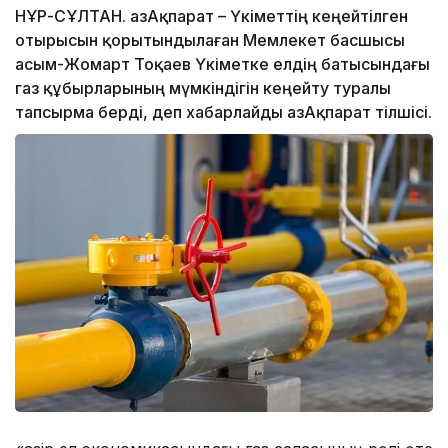
НҰР-СҰЛТАН. ҚазАқпарат – Үкіметтің кеңейтілген
отырысын қорытындылаған Мемлекет басшысы
Қасым-Жомарт Тоқаев Үкіметке елдің батысындағы
газ құбырларының мүмкіндігін кеңейту туралы
тапсырма берді, деп хабарлайды ҚазАқпарат тілшісі.