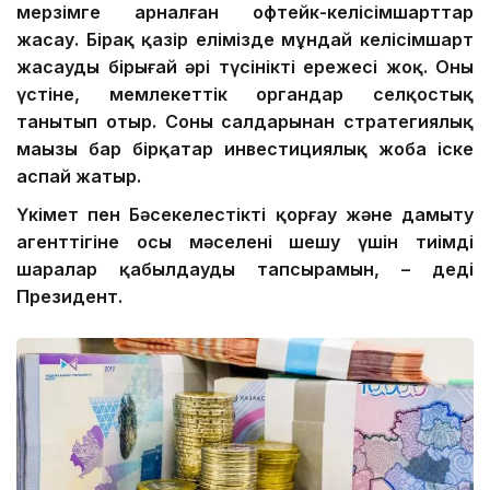
мерзімге арналған офтейк-келісімшарттар
жасау. Бірақ қазір елімізде мұндай келісімшарт
жасаудың бірыңғай әрі түсінікті ережесі жоқ. Оның
үстіне, мемлекеттік органдар селқостық
танытып отыр. Соның салдарынан стратегиялық
маңызы бар бірқатар инвестициялық жоба іске
аспай жатыр.
Үкімет пен Бәсекелестікті қорғау және дамыту
агенттігіне осы мәселені шешу үшін тиімді
шаралар қабылдауды тапсырамын, – деді
Президент.