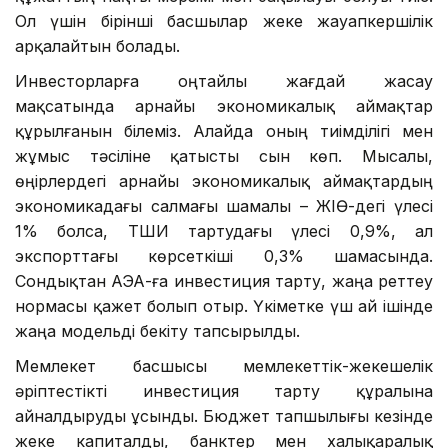
Ол үшін бірінші басшылар жеке жауапкершілік
арқалайтын болады.
Инвесторларға оңтайлы жағдай жасау
мақсатында арнайы экономикалық аймақтар
құрылғанын білеміз. Алайда оның тиімділігі мен
жұмыс тәсіліне қатысты сын көп. Мысалы,
өңірлердегі арнайы экономикалық аймақтардың
экономикадағы салмағы шамалы – ЖІӨ-дегі үлесі
1% болса, ТШИ тартудағы үлесі 0,9%, ал
экспорттағы көрсеткіші 0,3% шамасында.
Сондықтан АЭА-ға инвестиция тарту, жаңа реттеу
нормасы қажет болып отыр. Үкіметке үш ай ішінде
жаңа модельді бекіту тапсырылды.
Мемлекет басшысы мемлекеттік-жекешелік
әріптестікті инвестиция тарту құралына
айналдыруды ұсынды. Бюджет тапшылығы кезінде
жеке капиталды, банктер мен халықаралық