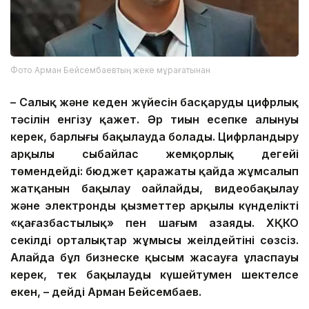
Фото Арман Бейсембаевтың жеке мұрағатынан
– Салық және кеден жүйесін басқарудың цифрлық
тәсілін енгізу қажет. Әр тиын есепке алынуы
керек, барлығы бақылауда болады. Цифрландыру
арқылы сыбайлас жемқорлық деңгейі
төмендейді: бюджет қаражаты қайда жұмсалып
жатқанын бақылау оңайлайды, видеобақылау
және электронды қызметтер арқылы күнделікті
«қағазбастылық» пен шағым азаяды. ХҚКО
секілді орталықтар жұмысы жеңілдейтіні сөзсіз.
Алайда бұл бизнеске қысым жасауға ұласпауы
керек, тек бақылауды күшейтумен шектелсе
екен, – дейді Арман Бейсембаев.