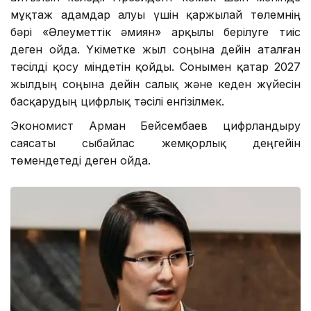
мұқтаж адамдар алуы үшін қаржылай төлемнің
бәрі «Әлеуметтік әмиян» арқылы берілуге тиіс
деген ойда. Үкіметке жыл соңына дейін аталған
тәсілді қосу міндетін қойды. Сонымен қатар 2027
жылдың соңына дейін салық және кеден жүйесін
басқарудың цифрлық тәсілі енгізілмек.
Экономист Арман Бейсембаев цифрландыру
саясаты сыбайлас жемқорлық деңгейін
төмендетеді деген ойда.