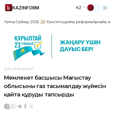
KAZINFORM
KZ
Сайлау-2026
Конституциялық реформа
Арнайы жо
Тренд:
13:39, 10 Шілде 2021
Мемлекет басшысы Маңғыстау
облысының газ тасымалдау жүйесін
қайта құруды тапсырды