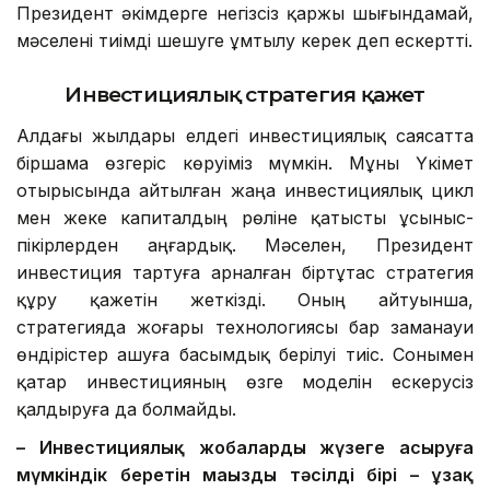
Президент әкімдерге негізсіз қаржы шығындамай,
мәселені тиімді шешуге ұмтылу керек деп ескертті.
Инвестициялық стратегия қажет
Алдағы жылдары елдегі инвестициялық саясатта
біршама өзгеріс көруіміз мүмкін. Мұны Үкімет
отырысында айтылған жаңа инвестициялық цикл
мен жеке капиталдың рөліне қатысты ұсыныс-
пікірлерден аңғардық. Мәселен, Президент
инвестиция тартуға арналған біртұтас стратегия
құру қажетін жеткізді. Оның айтуынша,
стратегияда жоғары технологиясы бар заманауи
өндірістер ашуға басымдық берілуі тиіс. Сонымен
қатар инвестицияның өзге моделін ескерусіз
қалдыруға да болмайды.
– Инвестициялық жобаларды жүзеге асыруға
мүмкіндік беретін маңызды тәсілдің бірі – ұзақ