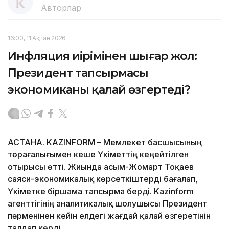
Авторлар
16:00, 11 Ақпан 2026
Инфляция иірімінен шығар жол:
Президент тапсырмасы
экономиканы қалай өзгертеді?
АСТАНА. KAZINFORM – Мемлекет басшысының
төрағалығымен кеше Үкіметтің кеңейтілген
отырысы өтті. Жиында Қасым-Жомарт Тоқаев
саяси-экономикалық көрсеткіштерді бағалап,
Үкіметке біршама тапсырма берді. Kazinform
агенттігінің аналитикалық шолушысы Президент
пәрменінен кейін елдегі жағдай қалай өзгеретінін
талдап көрді.