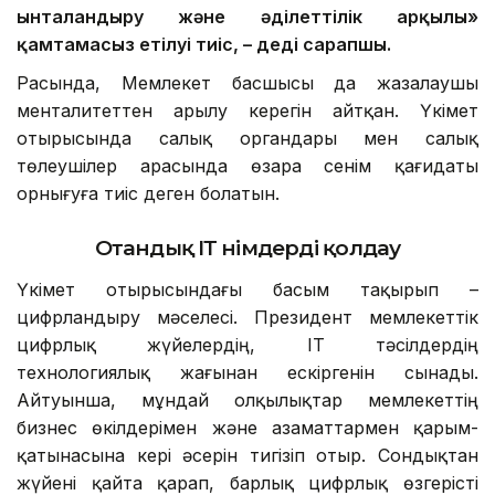
ынталандыру және әділеттілік арқылы»
қамтамасыз етілуі тиіс, – деді сарапшы.
Расында, Мемлекет басшысы да жазалаушы
менталитеттен арылу керегін айтқан. Үкімет
отырысында салық органдары мен салық
төлеушілер арасында өзара сенім қағидаты
орнығуға тиіс деген болатын.
Отандық ІТ өнімдерді қолдау
Үкімет отырысындағы басым тақырып –
цифрландыру мәселесі. Президент мемлекеттік
цифрлық жүйелердің, ІТ тәсілдердің
технологиялық жағынан ескіргенін сынады.
Айтуынша, мұндай олқылықтар мемлекеттің
бизнес өкілдерімен және азаматтармен қарым-
қатынасына кері әсерін тигізіп отыр. Сондықтан
жүйені қайта қарап, барлық цифрлық өзгерісті