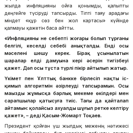
жылда инфляцияны ойға қонымды, қалыпты
деңгейге түсіруді тапсырды. Тіпті таяу арадағы
міндет «құр сөз бен жол картасы» күйінде
қалмауы қажетін баса айтты.
«Инфляцияның не себепті жоғары болып тұрғаны
белгілі, кеселдің себебі анықталды. Енді осы
мәселені шешу керек. Бірақ ұсынылатын
шаралар елдің дамуына кері әсерін тигізбеуі
қажет. Дәл осы тұста түрлі пікір айтылып жатыр.
Үкімет пен Ұлттық банкке бірлесіп нақты іс-
қимыл алгоритмін әзірлеуді тапсырамын. Осы
маңызды жұмысқа барлық мекеме өкілдері мен
сарапшылар қатысуға тиіс. Тағы да қайталап
айтамын: қолайсыз ахуалды шұғыл ретке келтіру
қажет», – деді Қасым-Жомарт Тоқаев.
Президент қойған үш жылдық меженің нәтижесі