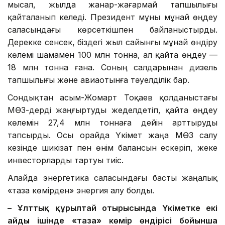
мысал, жылда жанар-жағармай тапшылығы
қайталанып келеді. Президент мұны мұнай өңдеу
саласындағы көрсеткішпен байланыстырды.
Дерекке сенсек, біздегі жыл сайынғы мұнай өндіру
көлемі шамамен 100 млн тонна, ал қайта өңдеу —
18 млн тонна ғана. Соның салдарынан дизель
тапшылығы және авиаотынға тәуелділік бар.
Сондықтан Қасым-Жомарт Тоқаев қолданыстағы
МӨЗ-дерді жаңғыртуды жеделдетіп, қайта өңдеу
көлемін 27,4 млн тоннаға дейін арттыруды
тапсырды. Осы орайда Үкімет жаңа МӨЗ салу
кезінде шикізат пен өнім балансын ескеріп, жеке
инвесторларды тартуы тиіс.
Алайда энергетика саласындағы басты жаңалық
«таза көмірден» энергия алу болды.
– Ұлттық құрылтай отырысында Үкіметке екі
айдың ішінде «таза» көмір өндірісі бойынша