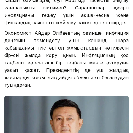
қашан байқалады, бұл мерзімді табысты аяқтау
қаншалықты ықтимал? Сарапшылар қазіргі
инфляцияны тежеу үшін ақша-несие және
фискалдық саясатты жүйелеу қажет деген пікірде.
Экономист Айдар Әлібаевтың сөзінше, инфляция
деңгейін төмендету үшін кешенді шара
қабылдануы тиіс әрі ол жұмыстардың нәтижесін
бір-екі жылда көру қиын. Инфляцияның қос
таңбалы көрсеткіші бір таңбалы мәнге өзгеруіне
уақыт қажет. Президенттің де үш жылдық
жоспарды қоюы жағдайды объективті бағалаудан
туындаған.