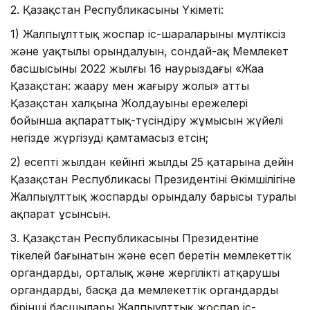
2. Қазақстан Республикасының Үкіметі:
1) Жалпыұлттық жоспар іс-шараларының мүлтіксіз
және уақтылы орындалуын, сондай-ақ Мемлекет
басшысының 2022 жылғы 16 наурыздағы «Жаңа
Қазақстан: жаңару мен жаңғыру жолы» атты
Қазақстан халқына Жолдауының ережелері
бойынша ақпараттық-түсіндіру жұмысын жүйелi
негiзде жүргiзудi қамтамасыз етсiн;
2) есепті жылдан кейінгі жылдың 25 қаңтарына дейін
Қазақстан Республикасы Президентінің Әкімшілігіне
Жалпыұлттық жоспардың орындалу барысы туралы
ақпарат ұсынсын.
3. Қазақстан Республикасының Президентіне
тікелей бағынатын және есеп беретін мемлекеттік
органдардың, орталық және жергілікті атқарушы
органдардың, басқа да мемлекеттік органдардың
бірінші басшылары Жалпыұлттық жоспар іс-