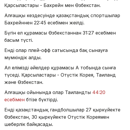
Қарсыластары - Бахрейн мен Өзбекстан.
Алғашқы кездесуінде қазақстандық спортшылар
Бахрейннен 22:45 есебімен жеңілді.
Бүгін ел құрамасы Өзбекстаннан 31:27 есебімен
басым түсті.
Енді олар плей-офф сатысында бақ сынауға
мүмкіндік алды.
Ал еліміздің әйелдер құрамасы А тобында сынға
түседі. Қарсыластары - Оңтүстік Корея, Таиланд
және Өзбекстан.
Алғашқы ойынында олар Таиландты
44:20
есебімен
бтізе бүктірді.
Енді қазақстандық гандболшылар 27 қыркүйекте
Өзбекстан, 30 қыркүйекте Оңтүстік Кореямен
шеберлік байқасады.