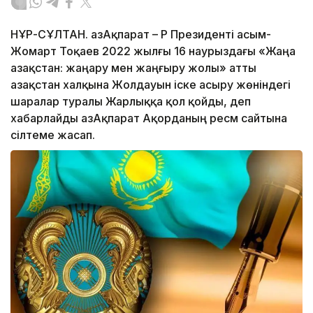
НҰР-СҰЛТАН. ҚазАқпарат – ҚР Президенті Қасым-
Жомарт Тоқаев 2022 жылғы 16 наурыздағы «Жаңа
Қазақстан: жаңару мен жаңғыру жолы» атты
Қазақстан халқына Жолдауын іске асыру жөніндегі
шаралар туралы Жарлыққа қол қойды, деп
хабарлайды ҚазАқпарат Ақорданың ресм сайтына
сілтеме жасап.