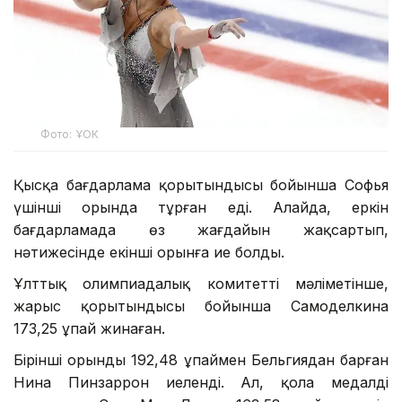
Фото: ҰОК
Қысқа бағдарлама қорытындысы бойынша Софья
үшінші орында тұрған еді. Алайда, еркін
бағдарламада өз жағдайын жақсартып,
нәтижесінде екінші орынға ие болды.
Ұлттық олимпиадалық комитеттің мәліметінше,
жарыс қорытындысы бойынша Самоделкина
173,25 ұпай жинаған.
Бірінші орынды 192,48 ұпаймен Бельгиядан барған
Нина Пинзаррон иеленді. Ал, қола медалді