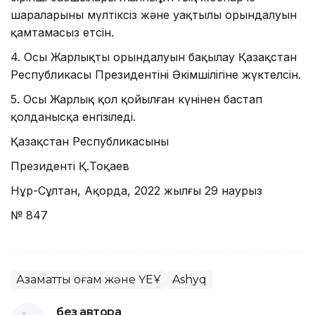
шараларының мүлтіксіз және уақтылы орындалуын
қамтамасыз етсін.
4. Осы Жарлықтың орындалуын бақылау Қазақстан
Республикасы Президентінің Әкімшілігіне жүктелсін.
5. Осы Жарлық қол қойылған күнінен бастап
қолданысқа енгізіледі.
Қазақстан Республикасының
Президенті Қ.Тоқаев
Нұр-Сұлтан, Ақорда, 2022 жылғы 29 наурыз
№ 847
Азаматтық қоғам және ҮЕҰ
Ashyq
без автора