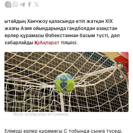
Қытайдың Ханчжоу қаласында өтіп жатқан XIX
жазғы Азия ойындарында гандболдан Қазақстан
ерлер құрамасы Өзбекстаннан басым түсті, деп
хабарлайды
ҚазАқпарат
тілшісі.
Фото: из открытых источников
Еліміздің ерлер құрамасы С тобында сынға түседі.