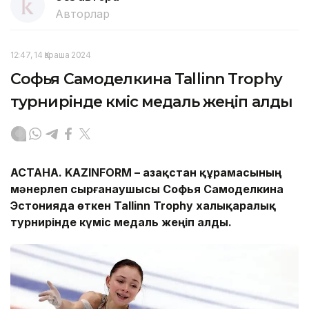
Авторлар
12:47, 14 Қараша 2024
Софья Самоделкина Tallinn Trophy
турнирінде күміс медаль жеңіп алды
АСТАНА. KAZINFORM – Қазақстан құрамасының
мәнерлеп сырғанаушысы Софья Самоделкина
Эстонияда өткен Tallinn Trophy халықаралық
турнирінде күміс медаль жеңіп алды.