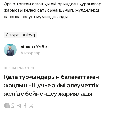
Әрбір топтан алғашқы екі орындағы құрамалар
жарыстың келесі сатысына шығып, жүлделерді
сарапқа салуға мүмкіндік алды.
Спорт
Ashyq
Әділжан Үмбет
Авторлар
10:51, 04 Тамыз 2023
Қала тұрғындарын балағаттаған
жоқпын - Щучье әкімі әлеуметтік
желіде бейнеүндеу жариялады