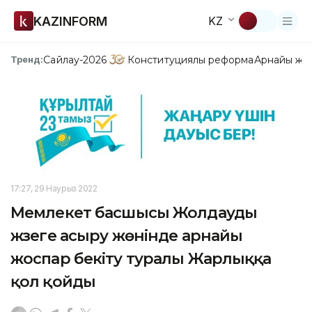
KAZINFORM
KZ
Сайлау-2026
Конституциялық реформа
Арнайы жо
Тренд:
17:27, 29 Наурыз 2022
Мемлекет басшысы Жолдауды
жүзеге асыру жөнінде арнайы
жоспар бекіту туралы Жарлыққа
қол қойды