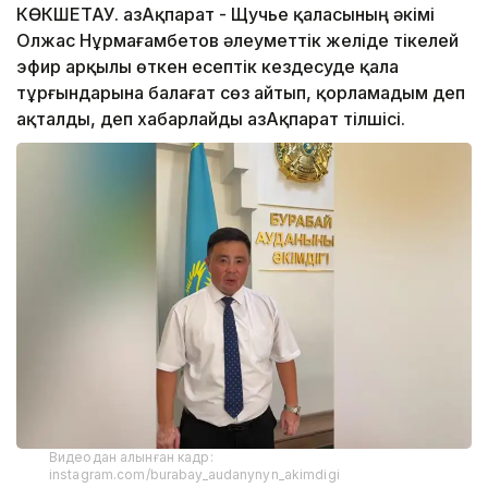
КӨКШЕТАУ. ҚазАқпарат - Щучье қаласының әкімі
Олжас Нұрмағамбетов әлеуметтік желіде тікелей
эфир арқылы өткен есептік кездесуде қала
тұрғындарына балағат сөз айтып, қорламадым деп
ақталды, деп хабарлайды ҚазАқпарат тілшісі.
Видеодан алынған кадр:
instagram.com/burabay_audanynyn_akimdigi