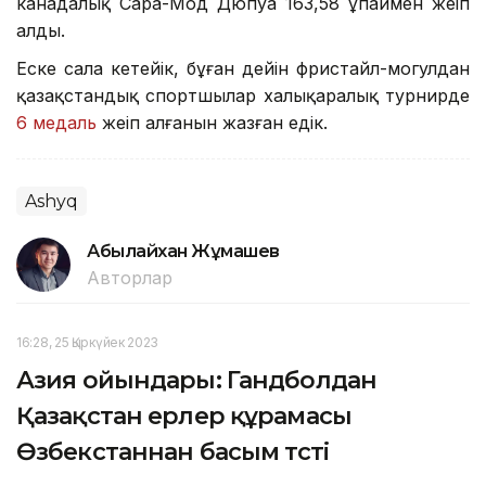
канадалық Сара-Мод Дюпуа 163,58 ұпаймен жеңіп
алды.
Еске сала кетейік, бұған дейін фристайл-могулдан
қазақстандық спортшылар халықаралық турнирде
6 медаль
жеңіп алғанын жазған едік.
Ashyq
Абылайхан Жұмашев
Авторлар
16:28, 25 Қыркүйек 2023
Азия ойындары: Гандболдан
Қазақстан ерлер құрамасы
Өзбекстаннан басым түсті