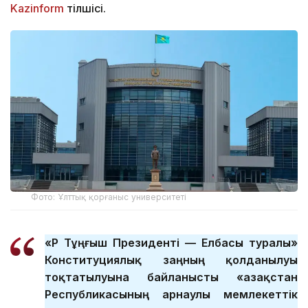
Kazinform
тілшісі.
Фото: Ұлттық қорғаныс университеті
«ҚР Тұңғыш Президенті — Елбасы туралы»
Конституциялық заңның қолданылуы
тоқтатылуына байланысты «Қазақстан
Республикасының арнаулы мемлекеттік