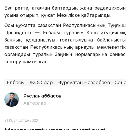
Бұл ретте, аталған баптардың жаңа редакциясын
ұсына отырып, құжат Мәжіліске қайтарылды.
Осы құжатта «Қазақстан Республикасының Тұңғыш
Президенті — Елбасы туралы» Конституциялық
Заңның қолданылуы тоқтатылуына байланысты
«Қазақстан Республикасының арнаулы мемлекеттік
органдары туралы» Заңның нормаларына сәйкес
келтіру қамтылған.
Елбасы
ЖОО-лар
Нұрсұлтан Назарбаев
Сенат
Руслан Ғаббасов
Авторлар
21:13, 24 Шілде 2023