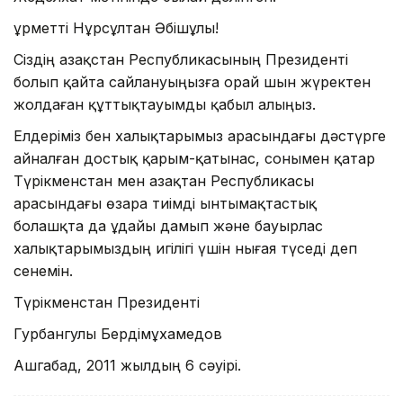
Құрметті Нұрсұлтан Әбішұлы!
Сіздің Қазақстан Республикасының Президенті
болып қайта сайлануыңызға орай шын жүректен
жолдаған құттықтауымды қабыл алыңыз.
Елдеріміз бен халықтарымыз арасындағы дәстүрге
айналған достық қарым-қатынас, сонымен қатар
Түрікменстан мен Қазақтан Республикасы
арасындағы өзара тиімді ынтымақтастық
болашқта да ұдайы дамып және бауырлас
халықтарымыздың игілігі үшін нығая түседі деп
сенемін.
Түрікменстан Президенті
Гурбангулы Бердімұхамедов
Ашгабад, 2011 жылдың 6 сәуірі.