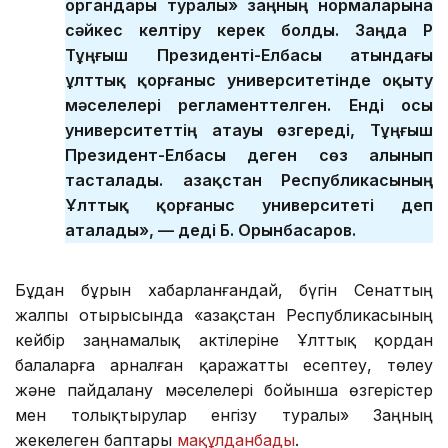
органдары туралы» заңның нормаларына
сәйкес келтіру керек болды. Заңда ҚР
Тұңғыш Президенті-Елбасы атындағы
ұлттық қорғаныс университетінде оқыту
мәселелері регламенттелген. Енді осы
университеттің атауы өзгереді, Тұңғыш
Президент-Елбасы деген сөз алынып
тасталады. Қазақстан Республикасының
Ұлттық қорғаныс университеті деп
аталады», — деді Б. Орынбасаров.
Бұдан бұрын хабарланғандай, бүгін Сенаттың
жалпы отырысында «Қазақстан Республикасының
кейбір заңнамалық актілеріне Ұлттық қордан
балаларға арналған қаражатты есептеу, төлеу
және пайдалану мәселелері бойынша өзгерістер
мен толықтырулар енгізу туралы» Заңның
жекелеген баптары
мақұлданбады
.