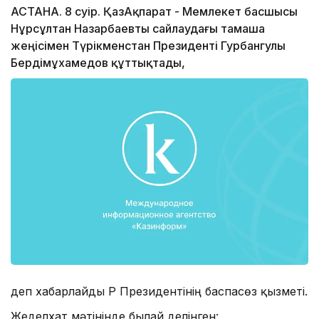
АСТАНА. 8 сәуір. ҚазАқпарат - Мемлекет басшысы
Нұрсұлтан Назарбаевты сайлаудағы тамаша
жеңісімен Түрікменстан Президенті Гурбангулы
Бердімұхамедов құттықтады,
деп хабарлайды ҚР Президентінің баспасөз қызметі.
Жеделхат мәтінінде былай делінген: