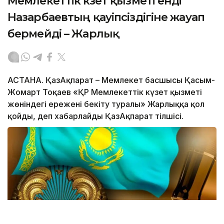
Мемлекеттік күзет қызметі енді
Назарбаевтың қауіпсіздігіне жауап
бермейді – Жарлық
АСТАНА. ҚазАқпарат – Мемлекет басшысы Қасым-
Жомарт Тоқаев «ҚР Мемлекеттік күзет қызметі
жөніндегі ережені бекіту туралы» Жарлыққа қол
қойды, деп хабарлайды ҚазАқпарат тілшісі.