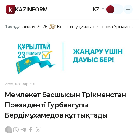
KAZINFORM
KZ
Сайлау-2026
Конституциялық реформа
Арнайы жо
Тренд:
21:55, 08 Сәуір 2011
Мемлекет басшысын Түрікменстан
Президенті Гурбангулы
Бердімұхамедов құттықтады