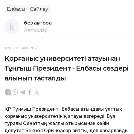
Елбасы
Сайлау
без автора
Авторлар
13:00, 12 Қазан 2023
Қорғаныс университеті атауынан
Тұңғыш Президент - Елбасы сөздері
алынып тасталды
ҚР Тұңғыш Президенті-Елбасы атындағы ұлттық
қорғаныс университетінің атауы өзгереді. Бұл
туралы Сенаттың жалпы отырысынан кейін
депутат Бекбол Орынбасар айтты, деп хабарлайды