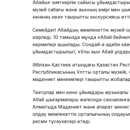
Абайы» зияткерлік сайысы ұйымдастырылд
музей сабағы және ақынның өмірі мен ш
көненің көзі» тақырыптық экскурсиясы өтті
Семейдегі Абайдың мемлекеттік музей-қ
әзірледі. 10 тамызда мұнда «Абай бейне
көрмелері ашылады. Сондай-ақ әдеби кве
ұйымдастырылып, «Ұлы ақын Абай ұлдарым
Әбілхан Қастеев атындағы Қазақстан Респ
Республикасының Ұлттық орталық музейі, 
мәдениет мекемелері тақырыптық жобала
Театрлар мен кино ұйымдары музыкалық
Абай шығармалары желісінде сахналанған
Алматыда Мәдениет және ақпарат минист
қолдау мемлекеттік орталығының қолдауым
ресми тұсаукесері өтеді.