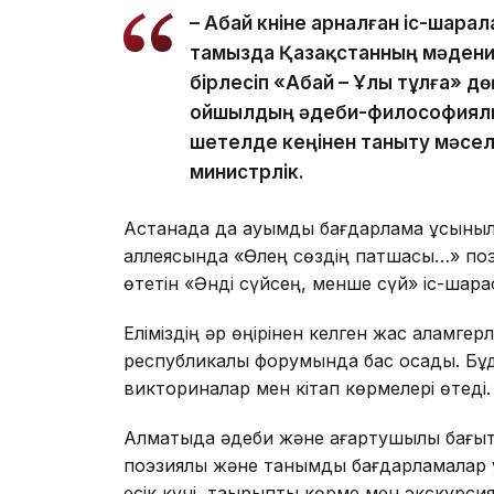
– Абай күніне арналған іс-шар
тамызда Қазақстанның мәдени
бірлесіп «Абай – Ұлы тұлға» дө
ойшылдың әдеби-философиялы
шетелде кеңінен таныту мәсел
министрлік.
Астанада да ауқымды бағдарлама ұсыныл
аллеясында «Өлең сөздің патшасы…» поэ
өтетін «Әнді сүйсең, менше сүй» іс-шар
Еліміздің әр өңірінен келген жас қаламге
республикалық форумында бас қосады. Бұ
викториналар мен кітап көрмелері өтеді.
Алматыда әдеби және ағартушылық бағы
поэзиялық және танымдық бағдарламалар
есік күні, тақырыптық көрме мен экскурсия