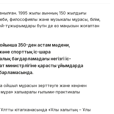
танылған. 1995 жылы ақынның 150 жылдығы
би, философиялық және музыкалық мұрасы, білім,
 ой-тұжырымдары бүгін де өз маңызын жоғалтқан
 бойынша 350-ден астам мәдени,
және спорттық іс-шара
ық бағдарламадағы негізгі іс-
ат министрлігіне қарасты ұйымдарда
абарламасында.
да ойшыл мұрасын зерттеуге және кеңінен
к мұра» халықаралық ғылыми-практикалық
Ұлттық кітапханасында «Ұлы халықтың – Ұлы