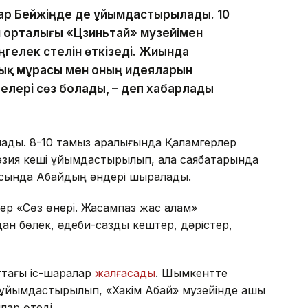
алар Бейжіңде де ұйымдастырылады. 10
 орталығы «Цзиньтай» музейімен
ңгелек үстелін өткізеді. Жиында
қ мұрасы мен оның идеяларын
елері сөз болады, – деп хабарлады
ады. 8-10 тамыз аралығында Қаламгерлер
зия кеші ұйымдастырылып, қала саябақтарында
асында Абайдың әндері шырқалады.
рлер «Сөз өнері. Жасампаз жас қалам»
дан бөлек, әдеби-сазды кештер, дәрістер,
ттағы іс-шаралар
жалғасады
. Шымкентте
 ұйымдастырылып, «Хакім Абай» музейінде ашық
лар өтеді.