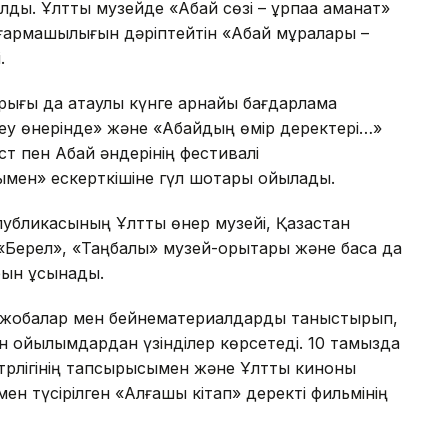
ы. Ұлттық музейде «Абай сөзі – ұрпаққа аманат»
ығармашылығын дәріптейтін «Абай мұралары –
.
орығы да атаулы күнге арнайы бағдарлама
леу өнерінде» және «Абайдың өмір деректері…»
ст пен Абай әндерінің фестивалі
ен» ескерткішіне гүл шоқтары қойылады.
убликасының Ұлттық өнер музейі, Қазақстан
«Берел», «Таңбалы» музей-қорықтары және басқа да
рын ұсынады.
 жобалар мен бейнематериалдарды таныстырып,
 қойылымдардан үзінділер көрсетеді. 10 тамызда
рлігінің тапсырысымен және Ұлттық киноны
ен түсірілген «Алғашқы кітап» деректі фильмінің