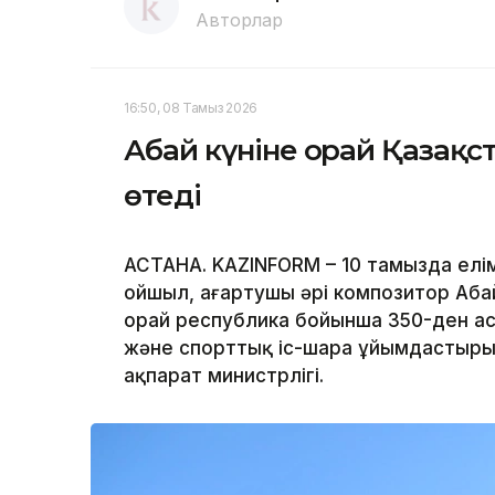
Авторлар
16:50, 08 Тамыз 2026
Абай күніне орай Қазақст
өтеді
АСТАНА. KAZINFORM – 10 тамызда елім
ойшыл, ағартушы әрі композитор Аба
орай республика бойынша 350-ден ас
және спорттық іс-шара ұйымдастыр
ақпарат министрлігі.