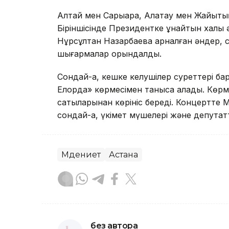
Алтай мен Сарыарқа, Алатау мен Жайықтың 
Біріншісінде Президентке ұнайтын халық 
Нұрсұлтан Назарбаевқа арналған әндер, с
шығармалар орындалды.
Сондай-ақ, кешке келушілер суреттері ба
Елорда» көрмесімен таныса алады. Көрме
сатыларынан көрініс береді. Концертте
сондай-ақ, үкімет мүшелері және депутатт
Мәдениет
Астана
без автора