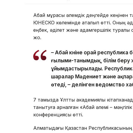
Абай мұрасы әлемдік деңгейде кеңінен 
ЮНЕСКО көлемінде аталып өтті. Оның әде
еңбек, әділет және адамгершілік туралы
жоқ.
– Абай күніне орай республика
ғылыми-танымдық, білім беру 
ұйымдастырылады. Республикал
шаралар Мәдениет және ақпар
өтеді, – делінген ведомство х
7 тамызда Ұлттық академиялық кітапхана
танытуға арналған «Абай әлемі – мәңгілі
конференциясы өтті.
Алматыдағы Қазақстан Республикасының 