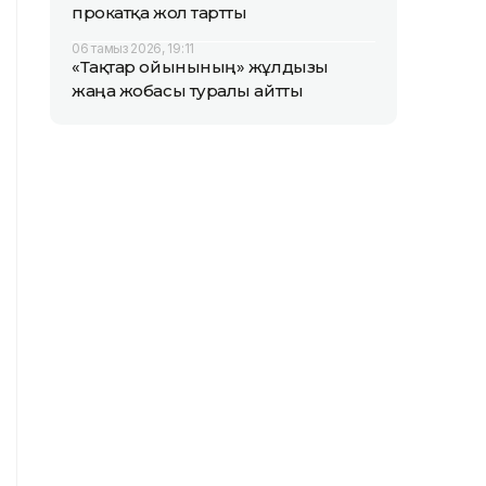
прокатқа жол тартты
06 тамыз 2026, 19:11
«Тақтар ойынының» жұлдызы
жаңа жобасы туралы айтты