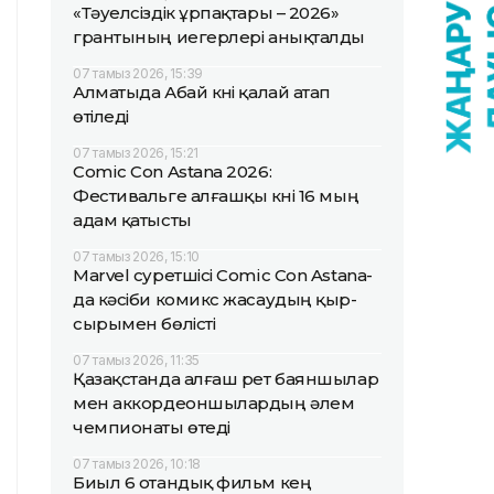
«Тәуелсіздік ұрпақтары – 2026»
грантының иегерлері анықталды
07 тамыз 2026, 15:39
Алматыда Абай күні қалай атап
өтіледі
07 тамыз 2026, 15:21
Comic Con Astana 2026:
Фестивальге алғашқы күні 16 мың
адам қатысты
07 тамыз 2026, 15:10
Marvel суретшісі Comic Con Astana-
да кәсіби комикс жасаудың қыр-
сырымен бөлісті
07 тамыз 2026, 11:35
Қазақстанда алғаш рет баяншылар
мен аккордеоншылардың әлем
чемпионаты өтеді
07 тамыз 2026, 10:18
Биыл 6 отандық фильм кең