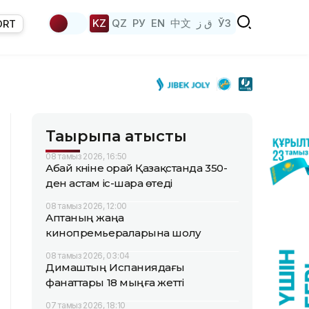
KZ
QZ
РУ
EN
中文
ق ز
ЎЗ
ORT
Тақырыпқа қатысты
08 тамыз 2026, 16:50
Абай күніне орай Қазақстанда 350-
ден астам іс-шара өтеді
08 тамыз 2026, 12:00
Аптаның жаңа
кинопремьераларына шолу
08 тамыз 2026, 03:04
Димаштың Испаниядағы
фанаттары 18 мыңға жетті
07 тамыз 2026, 18:10