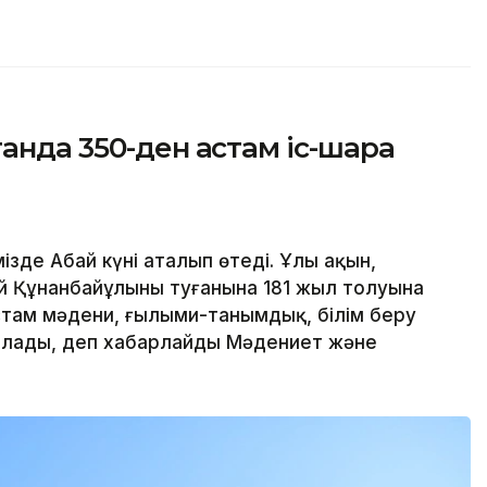
анда 350-ден астам іс-шара
ізде Абай күні аталып өтеді. Ұлы ақын,
й Құнанбайұлының туғанына 181 жыл толуына
там мәдени, ғылыми-танымдық, білім беру
ылады, деп хабарлайды Мәдениет және