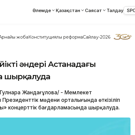
Әлемде
Қазақстан
Саясат
Талдау
SP
Арнайы жоба
Конституциялық реформа
Сайлау-2026
ікті әндері Астанадағы
а шырқалуда
/Гулнара Жандағұлова/ - Мемлекет
ы Президенттік мәдени орталығында өткізіліп
асы» концерттік бағдарламасында шырқалуда.