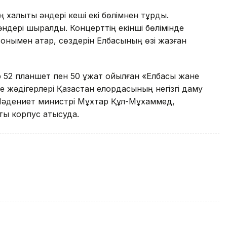
халықтық әндері кеші екі бөлімнен тұрды.
әндері шырқалды. Концерттің екінші бөлімінде
онымен қатар, сөздерін Елбасының өзі жазған
р 52 планшет пен 50 құжат қойылған «Елбасы жане
 жәдігерлері Қазақстан елордасының негізгі даму
 Мәдениет министрі Мұхтар Құл-Мұхаммед,
ық корпус қатысуда.