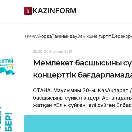
KAZINFORM
Ақорда
Тағайындау
Заң және тәртіп
Дерекқор
Тренд:
20:20, 30 Маусым 2010
Мемлекет басшысының сүй
концерттік бағдарламад
СТАНА. Маусымның 30-ы. ҚазАқпарат 
басшысының сүйікті әндері Астанадағ
жатқан «Елін сүйген, елі сүйген Елб