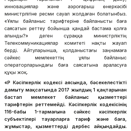
инновациялар және аэроғарыш өнеркәсібі
министрлігіне ресми сауал жолдаған болатынбыз.
«Ұялы байланыс тарифтеріне байланысты баға
саясатын реттеу бойынша қандай бастама қолға
алынды?» деген сұраққа министрліктің
Телекоммуникациялар комитеті нақты жауап
берді. Айтуларынша, қолданыстағы заңнамаға
сәйкес мемлекеттің ұялы байланыс
операторларындағы баға саясатына араласуға
құқы жоқ.
«ҚР Кәсіпкерлік кодексі аясында, бәсекелестікті
дамыту мақсатында 2017 жылдың 1 қаңтарынан
бастап мемлекет байланыс қызметтері
тарифтерін реттемейді. Кәсіпкерлік кодекісінің
116-бабы 1-тармағына сәйкес кәсіпкерлік
субъектілері тауарларға тариф және баға,
жұмыстар, қызметтерді дербес айқындайды.