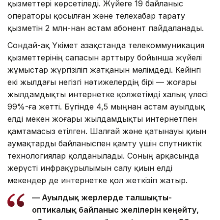
қызметтері көрсетіледі. Жүйеге 19 байланыс
операторы қосылған және телехабар тарату
қызметін 2 млн-нан астам абонент пайдаланады.
Сондай-ақ Үкімет Қазақстанда телекоммуникация
қызметтерінің сапасын арттыру бойынша жүйелі
жұмыстар жүргізіліп жатқанын мәлімдеді. Кейінгі
екі жылдағы негізгі нәтижелердің бірі — жоғары
жылдамдықты интернетке қолжетімді халық үлесі
99%-ға жетті. Бүгінде 4,5 мыңнан астам ауылдық
елді мекен жоғары жылдамдықты интернетпен
қамтамасыз етілген. Шалғай және қатынауы қиын
аумақтарды байланыспен қамту үшін спутниктік
технологиялар қолданылады. Соның арқасында
жерүсті инфрақұрылымын салу қиын елді
мекендер де интернетке қол жеткізіп жатыр.
— Ауылдық жерлерде талшықты-
оптикалық байланыс желілерін кеңейту,