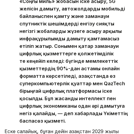
«Соңғы миль» жобасын іске асыру, 5G
желісін дамыту, автожолдарды мобильді
байланыспен қамту және заманауи
спутниктік шешімдерді енгізу сияқты
негізгі жобаларды жүзеге асыру арқылы
инфрақұрылымды дамыту қамтамасыз
етіліп жатыр. Сонымен қатар заманауи
цифрлық қызметтерге қолжетімділік
те кеңейіп келеді: бүгінде мемлекеттік
қызметтердің 90%-дан астамы онлайн
форматта көрсетіледі, Қазақстанда өз
суперкомпьютерлік қуаттар мен QazTech
бірыңғай цифрлық платформасы іске
қосылды. Бұл жасанды интеллект пен
цифрлық экономиканы одан әрі дамытуға
негіз қалайды, — деп хабарлады Үкіметтің
баспасөз қызметі.
Еске салайық, бұған дейін Қазақстан 2029 жылы