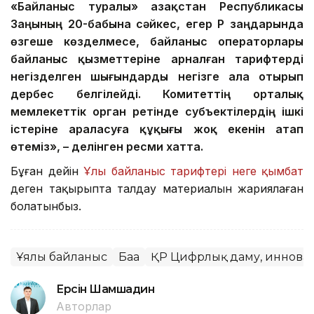
«Байланыс туралы» Қазақстан Республикасы
Заңының 20-бабына сәйкес, егер ҚР заңдарында
өзгеше көзделмесе, байланыс операторлары
байланыс қызметтеріне арналған тарифтерді
негізделген шығындарды негізге ала отырып
дербес белгілейді. Комитеттің орталық
мемлекеттік орган ретінде субъектілердің ішкі
істеріне араласуға құқығы жоқ екенін атап
өтеміз», – делінген ресми хатта.
Бұған дейін
Ұлы байланыс тарифтері неге қымбат
деген тақырыпта талдау материалын жариялаған
болатынбыз.
Ұялы байланыс
Баға
ҚР Цифрлық даму, инновац
Ерсiн Шамшадин
Авторлар