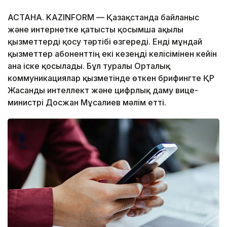
АСТАНА. KAZINFORM — Қазақстанда байланыс
және интернетке қатысты қосымша ақылы
қызметтерді қосу тәртібі өзгереді. Енді мұндай
қызметтер абоненттің екі кезеңді келісімінен кейін
ғана іске қосылады. Бұл туралы Орталық
коммуникациялар қызметінде өткен брифингте ҚР
Жасанды интеллект және цифрлық даму вице-
министрі Досжан Мұсалиев мәлім етті.