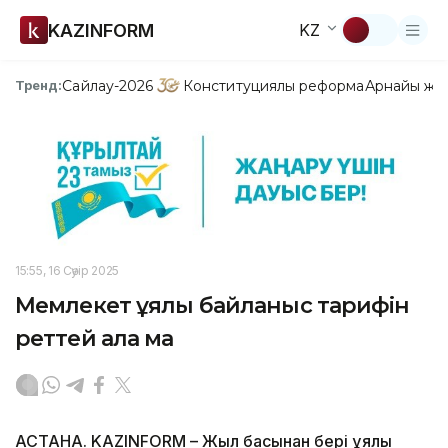
KAZINFORM
KZ
Сайлау-2026
Конституциялық реформа
Арнайы жо
Тренд:
15:55, 16 Сәуір 2025
Мемлекет ұялы байланыс тарифін
реттей ала ма
АСТАНА. KAZINFORM – Жыл басынан бері ұялы