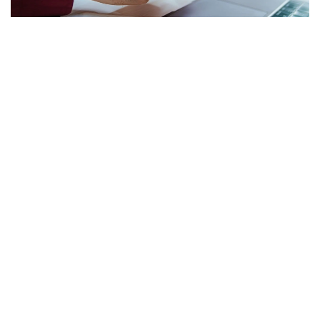
Фото: Миллий статистика қўмитаси
Вице-министрдің айтуынша, абоненттің келісімі
байланыс операторының мобильді қосымшасы,
SMS-хабарлама, телефон қоңырауы немесе USSD-
сұрау арқылы расталады.
— Қосымша ақылы байланыс және интернет
қызметтері абоненттің екі кезеңді
келісімін алғаннан кейін ғана қосылады.
Келісімді байланыс операторының
мобильді қосымшасы, SMS-хабарлама,
телефон қоңырауы немесе USSD-сұрау
арқылы растауға болады. Бұған дейін
интернетте жарнаманы байқамай басып
қалу салдарынан ақылы жазылым
автоматты түрде рәсімделіп кететін