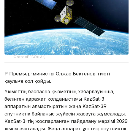
Фото: «РҒБО» АҚ
ҚР Премьер-министрі Олжас Бектенов тиісті
қаулыға қол қойды.
Үкіметтің баспасөз қызметінің хабарлауынша,
бөлінген қаражат қолданыстағы KazSat-3
аппаратын алмастыратын жаңа KazSat-3R
спутниктік байланыс жүйесін жасауға жұмсалады.
KazSat-3-тің жоспарланған пайдалану мерзімі 2029
жылы аяқталады. Жаңа аппарат ұлттық спутниктік