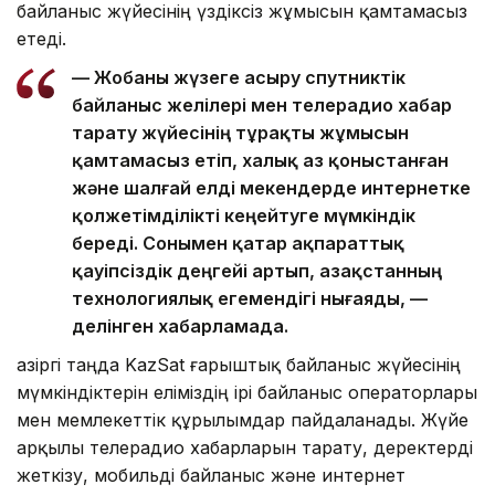
байланыс жүйесінің үздіксіз жұмысын қамтамасыз
етеді.
— Жобаны жүзеге асыру спутниктік
байланыс желілері мен телерадио хабар
тарату жүйесінің тұрақты жұмысын
қамтамасыз етіп, халық аз қоныстанған
және шалғай елді мекендерде интернетке
қолжетімділікті кеңейтуге мүмкіндік
береді. Сонымен қатар ақпараттық
қауіпсіздік деңгейі артып, Қазақстанның
технологиялық егемендігі нығаяды, —
делінген хабарламада.
Қазіргі таңда KazSat ғарыштық байланыс жүйесінің
мүмкіндіктерін еліміздің ірі байланыс операторлары
мен мемлекеттік құрылымдар пайдаланады. Жүйе
арқылы телерадио хабарларын тарату, деректерді
жеткізу, мобильді байланыс және интернет