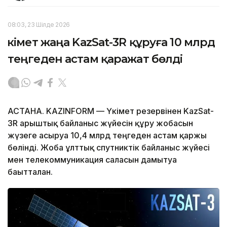
08:03, 23 Шілде 2026
Үкімет жаңа KazSat-3R құруға 10 млрд
теңгеден астам қаражат бөлді
АСТАНА. KAZINFORM — Үкімет резервінен KazSat-
3R ғарыштық байланыс жүйесін құру жобасын
жүзеге асыруға 10,4 млрд теңгеден астам қаржы
бөлінді. Жоба ұлттық спутниктік байланыс жүйесі
мен телекоммуникация саласын дамытуға
бағытталған.