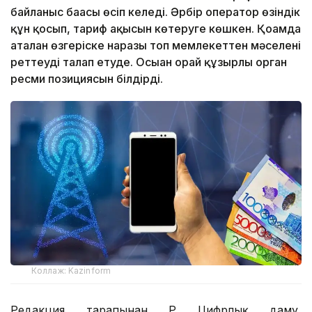
байланыс бағасы өсіп келеді. Әрбір оператор өзіндік
құн қосып, тариф ақысын көтеруге көшкен. Қоғамда
аталған өзгеріске наразы топ мемлекеттен мәселені
реттеуді талап етуде. Осыған орай құзырлы орган
ресми позициясын білдірді.
Коллаж: Kazinform
Редакция тарапынан ҚР Цифрлық даму,