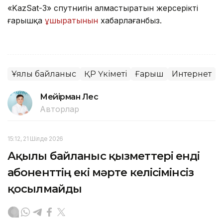
«KazSat-3» спутнигін алмастыратын жерсерікті
ғарышқа
ұшыратынын
хабарлағанбыз.
Ұялы байланыс
ҚР Үкіметі
Ғарыш
Интернет
Мейірман Лес
Авторлар
15:12, 21 Шілде 2026
Ақылы байланыс қызметтері енді
абоненттің екі мәрте келісімінсіз
қосылмайды