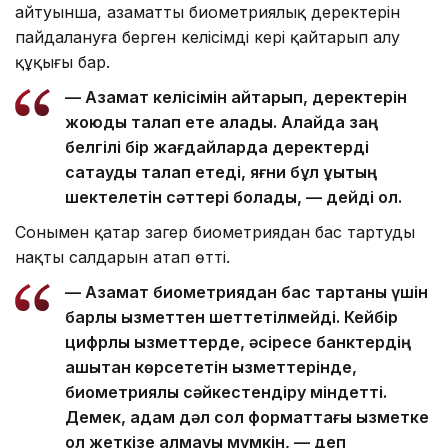
айтуынша, азаматтың биометриялық деректерін
пайдалануға берген келісімді кері қайтарып алу
құқығы бар.
— Азамат келісімін қайтарып, деректерін
жоюды талап ете алады. Алайда заң
белгілі бір жағдайларда деректерді
сақтауды талап етеді, яғни бұл құқықтың
шектелетін сәттері болады, — дейді ол.
Сонымен қатар заңгер биометриядан бас тартудың
нақты салдарын атап өтті.
— Азамат биометриядан бас тартқаны үшін
барлық қызметтен шеттетілмейді. Кейбір
цифрлық қызметтерде, әсіресе банктердің
қашықтан көрсететін қызметтерінде,
биометриялық сәйкестендіру міндетті.
Демек, адам дәл сол форматтағы қызметке
қол жеткізе алмауы мүмкін, — деп