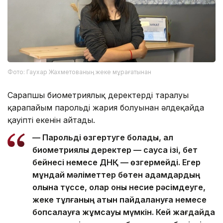
Фото: Гаухар Жахметованың жеке мұрағатынан
Сарапшы биометриялық деректердің таралуы
қарапайым парольдің жария болуынан әлдеқайда
қауіпті екенін айтады.
— Парольді өзгертуге болады, ал
биометриялық деректер — саусақ ізі, бет
бейнесі немесе ДНҚ — өзгермейді. Егер
мұндай мәліметтер бөтен адамдардың
қолына түссе, олар оны несие рәсімдеуге,
жеке тұлғаның атын пайдалануға немесе
бопсалауға жұмсауы мүмкін. Кей жағдайда