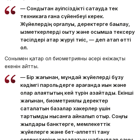
— Сондықтан қауіпсіздікті сақтауда тек
техникаға ғана сүйенбеуі керек.
Жүйелердің қорғалуы, деректерге бақылау,
қызметкерлерді оқыту және қосымша тексеру
тәсілдері қатар жүруі тиіс, — деп атап өтті
ол.
Сонымен қатар ол биометрияның әсері екіжақты
екенін айтты.
— Бір жағынан, мұндай жүйелерді бұзу
кәдімгі парольдерге қарағанда қиын және
олар алаяқтықтың кей түрін азайтады. Екінші
жағынан, биометриялық деректер
сақталатын базалар хакерлер үшін
тартымды нысанға айналып отыр. Соңғы
жылдары банктерге, мемлекеттік
жүйелерге және бет-әлпетті тану
сервистеріне жасалатын шабуылдар саны