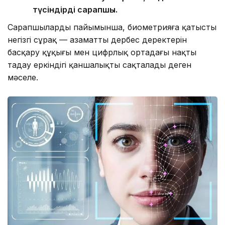
түсіндірді сарапшы.
Сарапшылардың пайымынша, биометрияға қатысты
негізгі сұрақ — азаматтың дербес деректерін
басқару құқығы мен цифрлық ортадағы нақты
таңдау еркіндігі қаншалықты сақталады деген
мәселе.