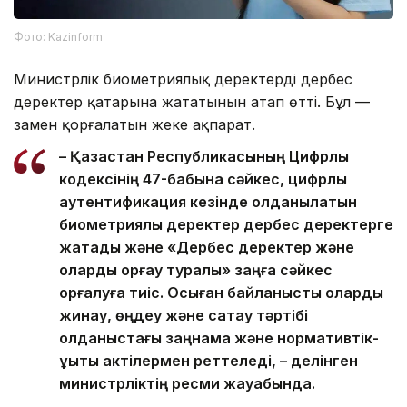
Фото: Kazinform
Министрлік биометриялық деректердің дербес
деректер қатарына жататынын атап өтті. Бұл —
заңмен қорғалатын жеке ақпарат.
– Қазақстан Республикасының Цифрлық
кодексінің 47-бабына сәйкес, цифрлық
аутентификация кезінде қолданылатын
биометриялық деректер дербес деректерге
жатады және «Дербес деректер және
оларды қорғау туралы» заңға сәйкес
қорғалуға тиіс. Осыған байланысты оларды
жинау, өңдеу және сақтау тәртібі
қолданыстағы заңнама және нормативтік-
құқықтық актілермен реттеледі, – делінген
министрліктің ресми жауабында.