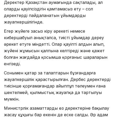
Деректер Қазақстан аумағында сақталады, ал
олардың қауіпсіздігін қамтамасыз ету – сол
деректерді пайдаланатын ұйымдардың
жауапкершілігінде.
Егер жүйеге заңсыз кіру әрекеті немесе
кибершабуыл анықталса, тиісті ұйымдар дереу
әрекет етуге міндетті. Олар қауіптің алдын алып,
жүйенің жұмысын қалпына келтіреді және қажет
болған жағдайда қосымша қорғаныс шараларын
енгізеді.
Сонымен қатар заң талаптарын бұзғандарға
жауапкершілік қарастырылған. Дербес деректерді
тиісінше қорғамағандар айыппұл төлеумен ғана
шектелмей, қылмыстық жауапқа да тартылуы
мүмкін.
Министрлік азаматтардың өз деректеріне бақылау
жасау құқығы бар екенін де еске салды. Әр адам