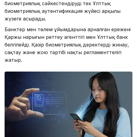
биометриялық сәйкестендіруді тек Ұлттық
биометриялық аутентификация жүйесі арқылы
жүзеге асырады.
Банктер мен төлем ұйымдарына арналған ережені
Қаржы нарығын реттеу агенттігі мен Ұлттық банк
белгілейді. Қазір биометриялық деректерді жинау,
сақтау және жою тәртібі нақты регламенттеліп
жатыр.