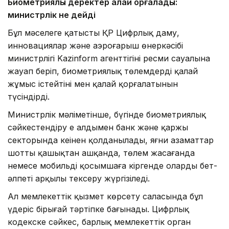
Биометриялық деректер қалай қорғалады:
министрлік не дейді
Бұл мәселеге қатысты ҚР Цифрлық даму,
инновациялар және аэроғарыш өнеркәсібі
министрлігі Kazinform агенттігінің ресми сауалына
жауап беріп, биометриялық төлемдердің қалай
жұмыс істейтіні мен қалай қорғалатынын
түсіндірді.
Министрлік мәліметінше, бүгінде биометриялық
сәйкестендіру ең алдымен банк және қаржы
секторында кеңінен қолданылады, яғни азаматтар
шотты қашықтан ашқанда, төлем жасағанда
немесе мобильді қосымшаға кіргенде олардың бет-
әлпеті арқылы тексеру жүргізіледі.
Ал мемлекеттік қызмет көрсету саласында бұл
үдеріс бірыңғай тәртіпке бағынады. Цифрлық
кодекске сәйкес, барлық мемлекеттік орган