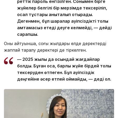
реттік пароль енгізілген. Сонымен бірге
жүйелер белгілі бір мерзімде тексеріліп,
осал тұстары анықталып отырады.
Дегенмен, бұл шаралар қауіпсіздікті толық
қамтамасыз етеді деуге келмейді, — дейді
сарапшы.
Оның айтуынша, соңғы жылдары елде деректердің
жаппай таралу деректері де тіркелген.
— 2025 жылы да осындай жағдайлар
болды. Бұған қоса, барлық жүйе бірдей толық
тексеруден өтпеген. Бұл қауіпсіздік
деңгейіне әсер етпей қоймайды, — деді ол.