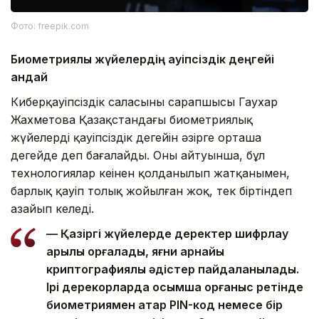
Фото: freepik.com
Биометриялық жүйелердің қауіпсіздік деңгейі
қандай
Киберқауіпсіздік саласының сарапшысы Гаухар
Жахметова Қазақстандағы биометриялық
жүйелердің қауіпсіздік деңгейін әзірге орташа
деңгейде деп бағалайды. Оның айтуынша, бұл
технологиялар кеңінен қолданылып жатқанымен,
барлық қауіп толық жойылған жоқ, тек біртіндеп
азайып келеді.
— Қазіргі жүйелерде деректер шифрлау
арқылы қорғалады, яғни арнайы
криптографиялық әдістер пайдаланылады.
Ірі дерекқорларда қосымша қорғаныс ретінде
биометриямен қатар PIN-код немесе бір