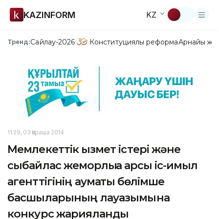
KAZINFORM
KZ
Сайлау-2026
Конституциялық реформа
Арнайы жо
Тренд:
11:29, 03 Қараша 2014
Мемлекеттік қызмет істері және
сыбайлас жемқорлыққа қарсы іс-қимыл
агенттігінің аумақтық бөлімше
басшыларының лауазымына
конкурс жарияланды