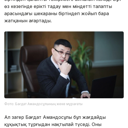
өз кезегінде ерікті таңдау мен міндетті талаптың
арасындағы шекараны біртіндеп жойып бара
жатқанын аңғартады.
Фото: Бағдат Амандосұлының жеке мұрағаты
Ал заңгер Бағдат Амандосұлы бұл жағдайды
құқықтық тұрғыдан нақтылай түседі. Оның