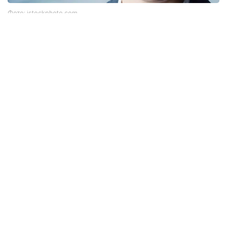
Фото: istockphoto.com
Әлемдік тәжірибе: технология бар, бірақ бәрі
бірдей сене бермейді
Биометриялық технологияларға қатысты
алаңдаушылық бекер емес. Әлемдік тәжірибе бұл
жүйелердің кей жағдайда қателік жіберіп, даулы
жағдайларға себеп болғанын көрсетіп отыр.
Мәселен, АҚШ-та бет-әлпетті тану жүйелері
адамдарды қате сәйкестендірген оқиғалар
тіркелген. Соның салдарынан тергеу барысында
жазықсыз азаматтардың аты аталған жағдайлар да
болған. Бұл ең озық алгоритмдердің өзі мінсіз емес
екенін аңғартады.
Ал Үндістан-да ірі Aadhaar жүйесінде
миллиондаған пайдаланушының деректері таралған
жағдайлар тіркелген.