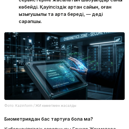
көбейді. Қауіпсіздік артқан сайын, оған
қызығушылық та арта береді, — деді
сарапшы.
Фото: Kazinform / ЖИ көмегімен жасалды
Биометриядан бас тартуға бола ма?
Киберқауіпсіздік сарапшысы Гаухар Жахметова