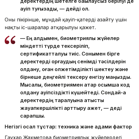
деректердің шетелге бақылаусыз берілуі де
қауіп туғызады, — дейді ол.
Оның пікірінше, мұндай қауіп-қатерді азайту үшін
нақты іс-шаралар атқарылуы қажет.
— Ең алдымен, биометриялық жүйелер
міндетті түрде тексеріліп,
сертификатталуы тиіс. Сонымен бірге
деректерді қорғаудың сенімді тәсілдерін
қолдану, оған қолжетімділікті шектеу және
бірнеше деңгейлі тексеру енгізу маңызды.
Мысалы, биометриямен қатар қосымша код
қолдану қауіпсіздікті күшейтеді. Сондай-ақ
деректердің таралуына қатысты
жауапкершілікті арттыру қажет, — деді
сарапшы.
Негізгі осал тұстар: техника және адами фактор
Гаухар Жахметова биометриялық жүйелердегі