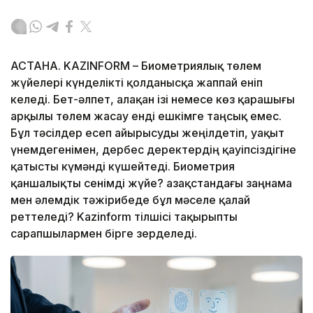
АСТАНА. KAZINFORM – Биометриялық төлем
жүйелері күнделікті қолданысқа жаппай еніп
келеді. Бет-әлпет, алақан ізі немесе көз қарашығы
арқылы төлем жасау енді ешкімге таңсық емес.
Бұл тәсілдер есеп айырысуды жеңілдетіп, уақыт
үнемдегенімен, дербес деректердің қауіпсіздігіне
қатысты күмәнді күшейтеді. Биометрия
қаншалықты сенімді жүйе? Қазақстандағы заңнама
мен әлемдік тәжірибеде бұл мәселе қалай
реттеледі? Kazinform тілшісі тақырыпты
сарапшылармен бірге зерделеді.