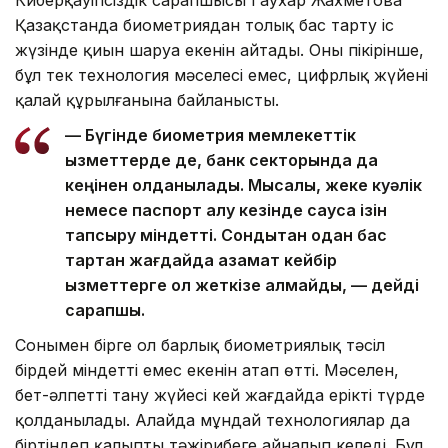
Қазақстанда биометриядан толық бас тарту іс
жүзінде қиын шаруа екенін айтады. Оның пікірінше,
бұл тек технология мәселесі емес, цифрлық жүйенің
қалай құрылғанына байланысты.
— Бүгінде биометрия мемлекеттік
қызметтерде де, банк секторында да
кеңінен қолданылады. Мысалы, жеке куәлік
немесе паспорт алу кезінде саусақ ізін
тапсыру міндетті. Сондықтан одан бас
тартқан жағдайда азамат кейбір
қызметтерге қол жеткізе алмайды, — дейді
сарапшы.
Сонымен бірге ол барлық биометриялық тәсіл
бірдей міндетті емес екенін атап өтті. Мәселен,
бет-әлпетті тану жүйесі кей жағдайда ерікті түрде
қолданылады. Алайда мұндай технологиялар да
біртіндеп қалыпты тәжірибеге айналып келеді. Бұл