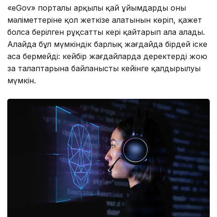
«eGov» порталы арқылы қай ұйымдардың оның
мәліметтеріне қол жеткізе алатынын көріп, қажет
болса берілген рұқсатты кері қайтарып ала алады.
Алайда бұл мүмкіндік барлық жағдайда бірдей іске
аса бермейді: кейбір жағдайларда деректерді жою
заң талаптарына байланысты кейінге қалдырылуы
мүмкін.