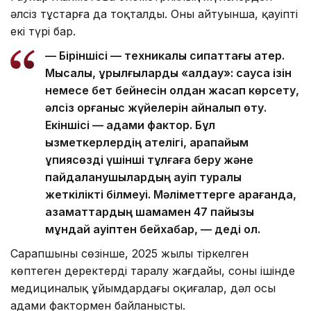
әлсіз тұстарға да тоқталды. Оның айтуынша, қауіптің
екі түрі бар.
— Біріншісі — техникалық сипаттағы қатер.
Мысалы, құрылғыларды «алдау»: саусақ ізін
немесе бет бейнесін қолдан жасап көрсету,
әлсіз қорғаныс жүйелерін айналып өту.
Екіншісі — адами фактор. Бұл
қызметкерлердің қателігі, қарапайым
құпиясөзді үшінші тұлғаға беру және
пайдаланушылардың қауіп туралы
жеткілікті білмеуі. Мәліметтерге қарағанда,
азаматтардың шамамен 47 пайызы
мұндай қауіптен бейхабар, — деді ол.
Сарапшының сөзінше, 2025 жылы тіркелген
көптеген деректердің таралу жағдайы, соның ішінде
медициналық ұйымдардағы оқиғалар, дәл осы
адами фактормен байланысты.