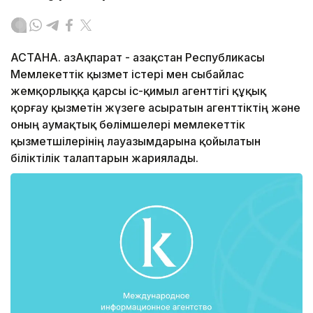
АСТАНА. ҚазАқпарат - Қазақстан Республикасы
Мемлекеттік қызмет істері мен сыбайлас
жемқорлыққа қарсы іс-қимыл агенттігі құқық
қорғау қызметін жүзеге асыратын агенттіктің және
оның аумақтық бөлімшелері мемлекеттік
қызметшілерінің лауазымдарына қойылатын
біліктілік талаптарын жариялады.