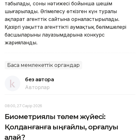
табылады, соның нәтижесі бойынша шешім
шығарылады. Әңгімелесу өткізген күн туралы
ақпарат агенттік сайтына орналастырылады.
Қазіргі уақытта агенттіктің аумақтық бөлімшелері
басшыларының лауазымдарына конкурс
жарияланды.
Басқа мемлекеттік органдар
без автора
Авторлар
08:00, 27 Сәуір 2026
Биометриялық төлем жүйесі:
Қолданғанға ыңғайлы, қорғалуы
қалай?