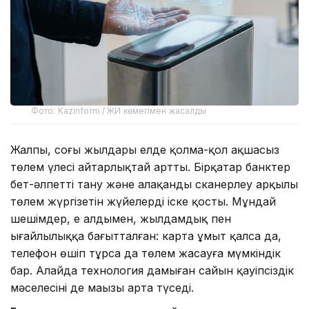
Фото: Kazinform / ЖИ көмегімен жасалды
Жалпы, соңғы жылдары елде қолма-қол ақшасыз
төлем үлесі айтарлықтай артты. Бірқатар банктер
бет-әлпетті тану және алақанды сканерлеу арқылы
төлем жүргізетін жүйелерді іске қосты. Мұндай
шешімдер, ең алдымен, жылдамдық пен
ыңғайлылыққа бағытталған: карта ұмыт қалса да,
телефон өшіп тұрса да төлем жасауға мүмкіндік
бар. Алайда технология дамыған сайын қауіпсіздік
мәселесінің де маңызы арта түседі.