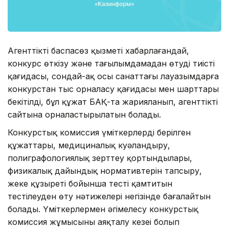
Агенттіктің баспасөз қызметі хабарлағандай,
конкурс өткізу және тағылымдамадан өтудің тиісті
қағидасы, сондай-ақ осы санаттағы лауазымдарға
конкурстан тыс орналасу қағидасы мен шарттары
бекітілді, бұл құжат БАҚ-та жарияланып, агенттіктің
сайтына орналастырылатын болады.
Конкурстық комиссия үміткерлерді берілген
құжаттары, медициналық куәландыру,
полиграфологиялық зерттеу қортындылары,
физикалық дайындық нормативтерін тапсыру,
жеке құзыреті бойынша тесті қамтитын
тестілеуден өту нәтижелері негізінде бағалайтын
болады. Үміткерлермен әңгімелесу конкурстық
комиссия жұмысының аяқталу кезеңі болып