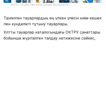
Фото: Сауда және интеграция министрлігі
Тіркелген тауарлардың ең үлкен үлесін киім-кешек
пен күнделікті тұтыну тауарлары.
Ұлттық тауарлар каталогындағы ОКТРУ санаттары
бойынша жүргізілген талдау нәтижесіне сәйкес,
көш басында – киім-кешек пен күнделікті тұтыну
тауарлары. Бұл санатта 8 миллионнан астам тауар
тіркелген, бұл каталогтағы барлық тауарлардың
елеулі бөлігін құрайды. Екінші орында – көлік
құралдары мен көлік жабдықтары. Бұл санатта 2
миллионнан астам тауар есепке алынған. Үшінші
орында инженерлік жүйелерге арналған жабдықтар
мен материалдар орналасқан, онда 1 миллионнан
астам тауар тіркелген.
Алғашқы ондыққа сондай-ақ құрылыс бұйымдары,
жиһаз және интерьер тауарлары, азық-түлік пен