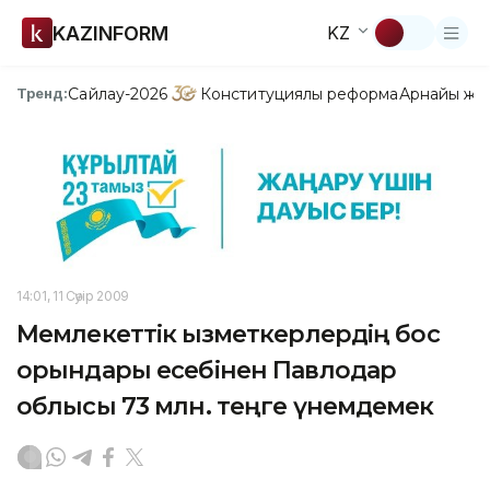
KAZINFORM
KZ
Сайлау-2026
Конституциялық реформа
Арнайы жо
Тренд:
14:01, 11 Сәуір 2009
Мемлекеттік қызметкерлердің бос
орындары есебінен Павлодар
облысы 73 млн. теңге үнемдемек