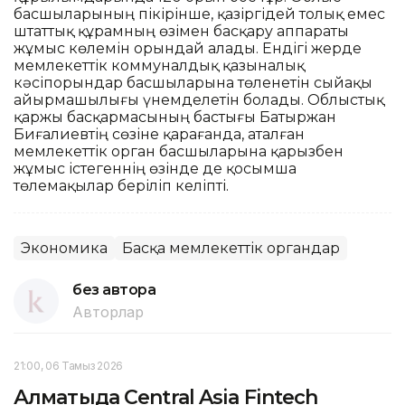
басшыларының пікірінше, қазіргідей толық емес
штаттық құрамның өзімен басқару аппараты
жұмыс көлемін орындай алады. Ендігі жерде
мемлекеттік коммуналдық қазыналық
кәсіпорындар басшыларына төленетін сыйақы
айырмашылығы үнемделетін болады. Облыстық
қаржы басқармасының бастығы Батыржан
Биғалиевтің сөзіне қарағанда, аталған
мемлекеттік орган басшыларына қарызбен
жұмыс істегеннің өзінде де қосымша
төлемақылар беріліп келіпті.
Экономика
Басқа мемлекеттік органдар
без автора
Авторлар
21:00, 06 Тамыз 2026
Алматыда Central Asia Fintech