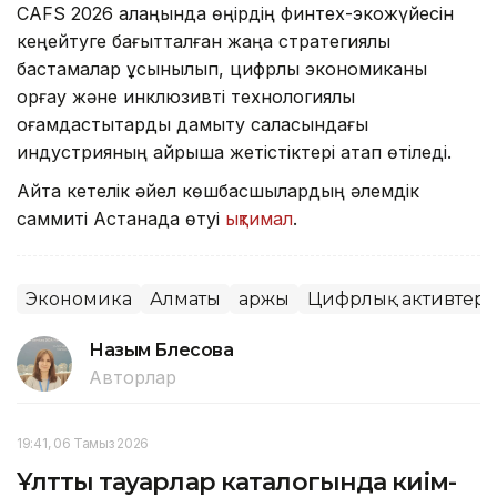
CAFS 2026 алаңында өңірдің финтех-экожүйесін
кеңейтуге бағытталған жаңа стратегиялық
бастамалар ұсынылып, цифрлық экономиканы
қорғау және инклюзивті технологиялық
қоғамдастықтарды дамыту саласындағы
индустрияның айрықша жетістіктері атап өтіледі.
Айта кетелік әйел көшбасшылардың әлемдік
саммиті Астанада өтуі
ықтимал
.
Экономика
Алматы
Қаржы
Цифрлық активтер
Назым Бөлесова
Авторлар
19:41, 06 Тамыз 2026
Ұлттық тауарлар каталогында киім-