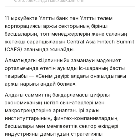
Фото: Александр Павский/Kazinform
11 қыркүйекте Ұлттық банк пен Ұлттық төлем
корпорациясы қаржы секторының бірінші
басшыларын, топ-менеджерлерін және саланың
жетекші сарапшыларын Central Asia Fintech Summit
(CAFS) алаңында жинайды.
Алматыдағы «Целинный» заманауи мәдениет
орталығында өтетін ауқымды іс-шараның басты
тақырыбы — «Сенім дәуірі: алдағы онжылдықтағы
қаржы нарығы қандай болмақ».
Алдағы саммиттің бағдарламасы цифрлық
экономиканың негізгі сын-қатерлері мен
макротрендтеріне арналған. Ірі қаржы
институттарының, финтех-компаниялардың
басшылары мен мемлекеттік сектор өкілдері
индустрияны дамытудың стратегиялық