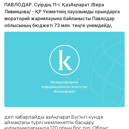
ПАВЛОДАР. Сәуірдің 11-і. ҚазАқпарат /Вера
Ливинцова/ - ҚР Үкіметінің лауазымды орындарға
мораторий жариялауына байланысты Павлодар
облысының бюджеті 73 млн. теңге үнемдейді,
деп хабарлайды ҚазАқпарат.Бүгінгі күнде
аймақтағы түрлі мемлекеттік басқару
құрылымдарында 120 орын бос тұр. Облыс