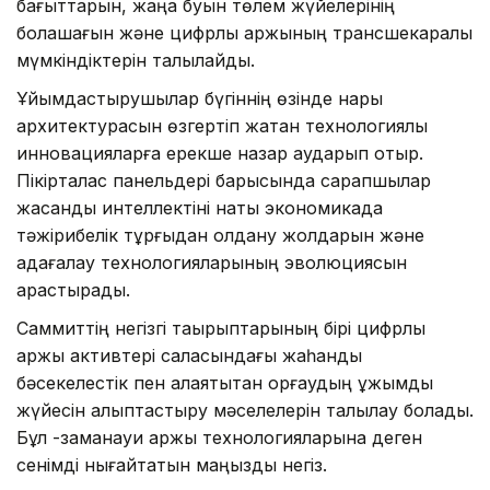
бағыттарын, жаңа буын төлем жүйелерінің
болашағын және цифрлық қаржының трансшекаралық
мүмкіндіктерін талқылайды.
Ұйымдастырушылар бүгіннің өзінде нарық
архитектурасын өзгертіп жатқан технологиялық
инновацияларға ерекше назар аударып отыр.
Пікірталас панельдері барысында сарапшылар
жасанды интеллектіні нақты экономикада
тәжірибелік тұрғыдан қолдану жолдарын және
қадағалау технологияларының эволюциясын
қарастырады.
Саммиттің негізгі тақырыптарының бірі цифрлық
қаржы активтері саласындағы жаһандық
бәсекелестік пен алаяқтықтан қорғаудың ұжымдық
жүйесін қалыптастыру мәселелерін талқылау болады.
Бұл -заманауи қаржы технологияларына деген
сенімді нығайтатын маңызды негіз.