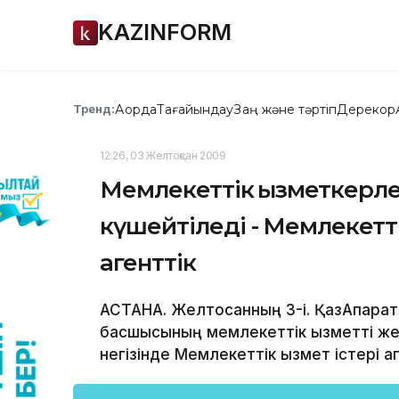
KAZINFORM
Ақорда
Тағайындау
Заң және тәртіп
Дерекқор
Тренд:
12:26, 03 Желтоқсан 2009
Мемлекеттік қызметкерле
күшейтіледі - Мемлекеттік
агенттік
АСТАНА. Желтоқсанның 3-і. ҚазАқпара
басшысының мемлекеттік қызметті же
негізінде Мемлекеттік қызмет істері а