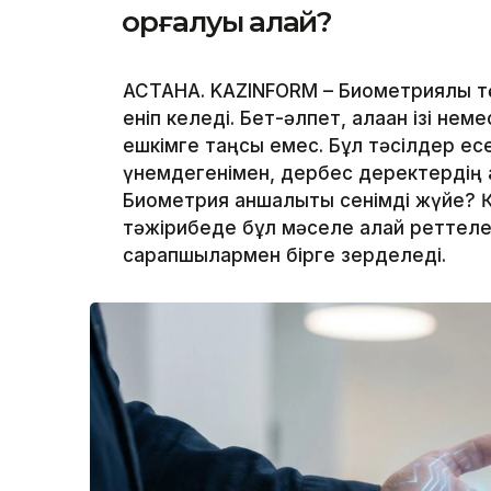
қорғалуы қалай?
АСТАНА. KAZINFORM – Биометриялық тө
еніп келеді. Бет-әлпет, алақан ізі не
ешкімге таңсық емес. Бұл тәсілдер ес
үнемдегенімен, дербес деректердің қа
Биометрия қаншалықты сенімді жүйе? 
тәжірибеде бұл мәселе қалай реттелед
сарапшылармен бірге зерделеді.