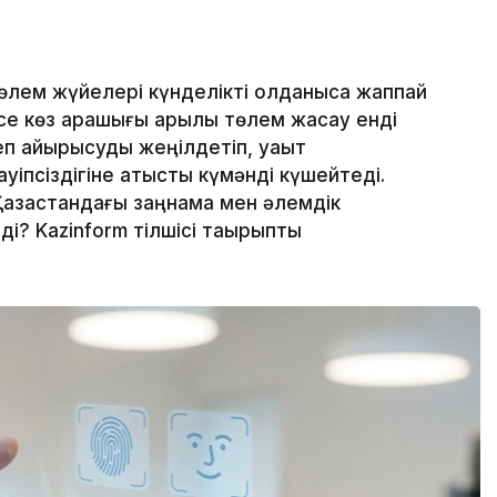
лем жүйелері күнделікті қолданысқа жаппай
месе көз қарашығы арқылы төлем жасау енді
еп айырысуды жеңілдетіп, уақыт
уіпсіздігіне қатысты күмәнді күшейтеді.
Қазақстандағы заңнама мен әлемдік
і? Kazinform тілшісі тақырыпты