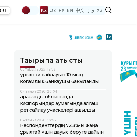
KZ
QZ
РУ
EN
中文
ق ز
ЎЗ
ORT
Тақырыпқа қатысты
05 тамыз 2026, 12:52
Құрылтай сайлауын 10 мың
қоғамдық байқаушы бақылайды
04 тамыз 2026, 20:04
Қарағанды облысында
кәсіпорындар аумағында алғаш
рет сайлау учаскелері ашылды
04 тамыз 2026, 16:55
Респонденттердің 72,3%-ы жаңа
Құрылтай үшін дауыс беруге дайын