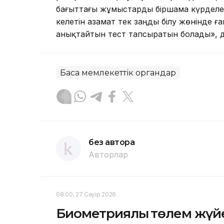
бағыттағы жұмыстарды біршама күрделен
келетін азамат тек заңды білу жөнінде ғ
анықтайтын тест тапсыратын болады», д
Басқа мемлекеттік органдар
без автора
Авторлар
08:00, 27 Сәуір 2026
Биометриялық төлем жүйе