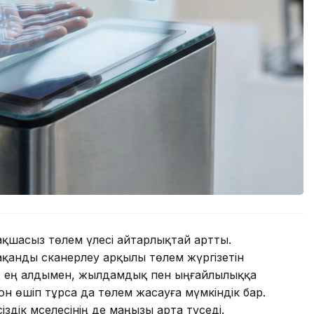
қшасыз төлем үлесі айтарлықтай артты.
алақанды сканерлеу арқылы төлем жүргізетін
р, ең алдымен, жылдамдық пен ыңғайлылыққа
он өшіп тұрса да төлем жасауға мүмкіндік бар.
здік мәселесінің де маңызы арта түседі.