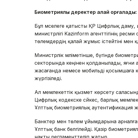
Биометриялық деректер қалай қорғалады:
Бұл мәселеге қатысты ҚР Цифрлық даму, 
министрлігі Kazinform агенттігінің ресм
төлемдердің қалай жұмыс істейтіні мен қ
Министрлік мәліметінше, бүгінде биометр
секторында кеңінен қолданылады, яғни
жасағанда немесе мобильді қосымшаға кі
жүргізіледі.
Ал мемлекеттік қызмет көрсету саласында
Цифрлық кодекске сәйкес, барлық мемлеке
Ұлттық биометриялық аутентификация ж
Банктер мен төлем ұйымдарына арналған
Ұлттық банк белгілейді. Қазір биометриял
нақты регламенттеліп жатыр.