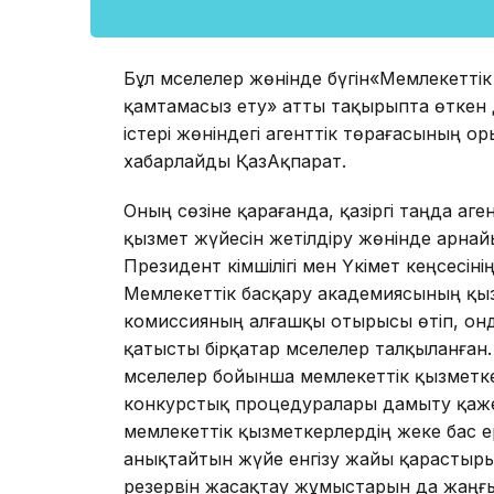
Бұл мәселелер жөнінде бүгін«Мемлекетті
қамтамасыз ету» атты тақырыпта өткен
істері жөніндегі агенттік төрағасының 
хабарлайды ҚазАқпарат.
Оның сөзіне қарағанда, қазіргі таңда аг
қызмет жүйесін жетілдіру жөнінде арн
Президент әкімшілігі мен Үкімет кеңсесін
Мемлекеттік басқару академиясының қы
комиссияның алғашқы отырысы өтіп, онд
қатысты бірқатар мәселелер талқыланған
мәселелер бойынша мемлекеттік қызметке і
конкурстық процедуралары дамыту қажет
мемлекеттік қызметкерлердің жеке бас ере
анықтайтын жүйе енгізу жайы қарастырылу
резервін жасақтау жұмыстарын да жаңғы