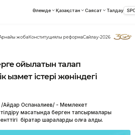
Әлемде
Қазақстан
Саясат
Талдау
SP
Арнайы жоба
Конституциялық реформа
Сайлау-2026
рге қойылатын талап
 қызмет істері жөніндегі
т /Айдар Оспаналиев/ - Мемлекет
тілдіру мақсатында берген тапсырмалары
генттігі бірқатар шараларды қолға алды.