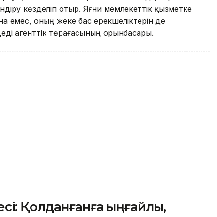
діру көзделіп отыр. Яғни мемлекеттік қызметке
ана емес, оның жеке бас ерекшеліктерін де
еді агенттік төрағасының орынбасары.
сі: Қолданғанға ыңғайлы,