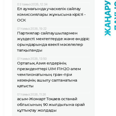
03 тамыз 2026, 12:34
Ел аумағында учаскелік сайлау
комиссиялары жұмысына кірісті -
ОСК
01 тамыз 2026, 19:22
Партиялар сайлаушылармен
жүздесті: мектептерде және өндіріс
орындарында өзекті мәселелер
талқыланды
01 тамыз 2026, 13:50
Орталық Азия елдерінің
президенттері UIM F1H2O әлем
чемпионатының гран-при
кезеңінің ашылу салтанатына
қатысты
01 тамыз 2026, 11:26
Қасым-Жомарт Тоқаев Қостанай
облысының 90 жылдығына орай
құттықтау жолдады