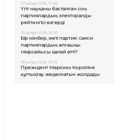
30 шілде 2026, 17:48
Үгіт науқаны басталған соң
партиялардың электоралды
рейтингісі өзгерді
30 шілде 2026, 16:30
Бір мінбер, жеті партия: саяси
партиялардың алғашқы
пікірсайысы қалай өтті?
30 шілде 2026, 10:02
Президент Марокко Короліне
құттықтау жеделхатын жолдады