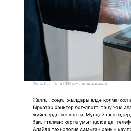
Фото: Kazinform / ЖИ көмегімен жасалды
Жалпы, соңғы жылдары елде қолма-қол а
Бірқатар банктер бет-әлпетті тану және 
жүйелерді іске қосты. Мұндай шешімде
бағытталған: карта ұмыт қалса да, телеф
Алайда технология дамыған сайын қауіпсі