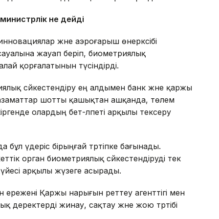
 министрлік не дейді
инновациялар және аэроғарыш өнеркәсібі
и сауалына жауап беріп, биометриялық
алай қорғалатынын түсіндірді.
иялық сәйкестендіру ең алдымен банк және қаржы
 азаматтар шотты қашықтан ашқанда, төлем
ргенде олардың бет-әлпеті арқылы тексеру
 бұл үдеріс бірыңғай тәртіпке бағынады.
ттік орган биометриялық сәйкестендіруді тек
үйесі арқылы жүзеге асырады.
 ережені Қаржы нарығын реттеу агенттігі мен
ық деректерді жинау, сақтау және жою тәртібі