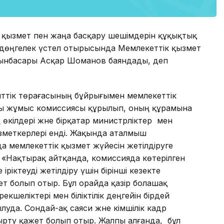
к қызмет пен жаңа басқару шешімдерін құқықтық
 дөңгелек үстел отырысында Мемлекеттік қызмет
орынбасары Асқар Шоманов баяндады, деп
енттік төрағасының бұйрығымен мемлекеттік
айы жұмыс комиссиясы құрылып, оның құрамына
ің өкілдері және бірқатар министрліктер мен
зметкерлері енді. Жақында аталмыш
а мемлекеттік қызмет жүйесін жетілдіруге
. «Нақтырақ айтқанда, комиссияда көтерілген
ріктеуді жетілдіру үшін бірінші кезекте
 болып отыр. Бұл орайда қазір болашақ
кшеліктері мен біліктілік деңгейін бірдей
да. Сондай-ақ саяси және әкімшілік кадр
рту қажет болып отыр. Жалпы алғанда, бұл