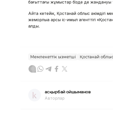
бағыттағы жұмыстар бізде де жандануы ти
Айта кетейік, Қостанай облыс әкімдігі м
жемқорлыққа қарсы іс-қимыл агенттігі «Қос
алды.
Мемлекеттік қызметші
Қостанай облы
Қасқырбай Қойшыманов
Авторлар