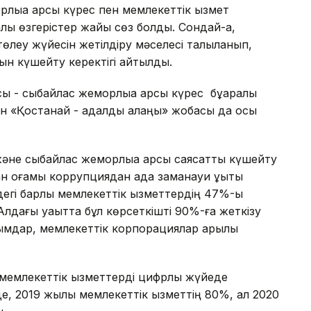
лыққа қарсы күрес пен мемлекеттік қызмет
ық өзгерістер жайы сөз болды. Сондай-ақ,
төлеу жүйесін жетілдіру мәселесі талқыланып,
рын күшейту керектігі айтылды.
 - сыбайлас жемқорлыққа қарсы күрес бұқаралық
ған «Қостанай - адалдық алаңы» жобасы да осы
және сыбайлас жемқорлыққа қарсы саясатты күшейту
н қоғамы коррупциядан ада заманауи құқықтық
дегі барлық мемлекеттік қызметтердің 47%-ы
дағы уақытта бұл көрсеткішті 90%-ға жеткізу
ымдар, мемлекеттік корпорациялар арқылы
мемлекеттік қызметтерді цифрлық жүйеде
, 2019 жылы мемлекеттік қызметтің 80%, ал 2020