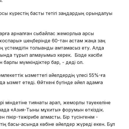
ы.
қарсы күрестің басты тетігі заңдардың орындалуы
а арналған сыбайлас жемқорлыққа қарсы
жоспары» шеңберінде 60-тан астам жаңа заң
ң үстемдігін толыққанды қамтамасыз ету. Алда
рында тұрып қалмауымыз керек. Бізде кәсіби
барлық мүмкіндіктер бар, - деді ол.
млекеттік қызметтегі әйелдердің үлесі 55%-ға
 қызмет етеді. Өйткені бүгінде әйел адамға
 міндетіне тиянақты қарап, жемқорлық тәуекеліне
ада «Азия-Тынық мұхиты» форумын өткіздік.
н пікір-тәжірибе алмастық. Бір түсінгенім -
тің басы-қасында көбіне әйелдер жүреді екен. Бұл