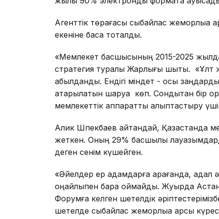
жылы 90% электронды форматқа ауысад
Агенттік төрағасы сыбайлас жемқорлыққа 
екеніне баса тоқталды.
«Мемлекет басшысының 2015-2025 жылдарғ
стратегия туралы Жарлығы шықты. «Ұлт 
қабылданды. Ендігі міндет - осы заңдарды
атқарылатын шаруа көп. Сондықтан бір о
мемлекеттік аппаратты қалыптастыру үшін 
Алик Шпекбаев айтқандай, Қазақстанда ме
жеткен. Оның 29% басшылық лауазымдарда
деген сенім күшейген.
«Әйелдер ер адамдарға қарағанда, адал әрі
оңайлықпен бара қоймайды. Жуырда Астан
Форумға келген шетелдік әріптестерімізбе
шетелде сыбайлас жемқорлыққа қарсы күрес