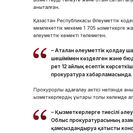
анықталған.
Қазақстан Республикасы Әлеуметтік коде
мемлекеттік мекеме 1 705 қызметкерге ж
әлеуметтік көмекті төлемеген.
– Аталған әлеуметтік қолдау 
шешімімен көзделген және бю
рет 12 айлық есептік көрсеткіш
прокуратура хабарламасында.
Прокурорлық қадағалау актісі негізінде а
қызметкерлердің құқықтары толық көлемде қа
– Қызметкерлерге тиесілі әле
Облыс прокуратурасының азам
қамсыздандыруға қатысты конс