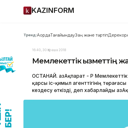
KAZINFORM
Ақорда
Тағайындау
Заң және тәртіп
Дерекқор
Тренд:
16:40, 30 Қараша 2018
Мемлекеттік қызметтің жа
ҚОСТАНАЙ. ҚазАқпарат - ҚР Мемлекетт
қарсы іс-қимыл агенттігінің төрағас
кездесу өткізді, деп хабарлайды ҚазА