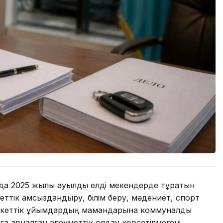
да 2025 жылы ауылдық елді мекендерде тұратын
меттік қамсыздандыру, білім беру, мәдениет, спорт
екеттік ұйымдардың мамандарына коммуналдық
ға арналған әлеуметтік қолдау көрсетілмегені