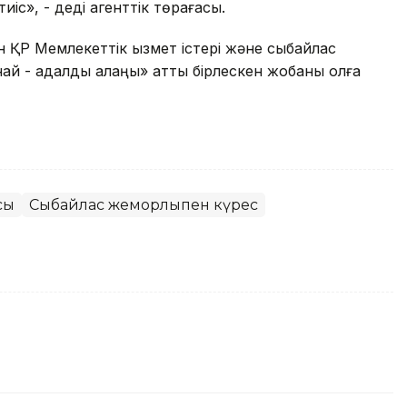
іс», - деді агенттік төрағасы.
ен ҚР Мемлекеттік қызмет істері және сыбайлас
танай - адалдық алаңы» атты бірлескен жобаны қолға
сы
Сыбайлас жемқорлықпен күрес