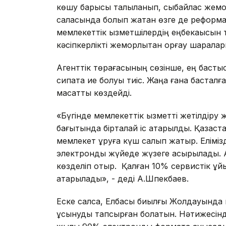
көшу барысы талқыланып, сыбайлас жемқор
саласында болып жатқан өзге де реформал
мемлекеттік қызметшілердің еңбекақысын 
кәсіпкерлікті жемқорлықтан қорғау шарала
Агенттік төрағасының сөзінше, ең бастысы
сипатқа ие болуы тиіс. Жаңа ғана бастал
мақсатты көздейді.
«Бүгінде мемлекеттік қызметті жетілдіру 
бағытында бірталай іс атқарылды. Қазақста
мемлекет құруға күш салып жатыр. Еліміз
электронды жүйеде жүзеге асырылады. Ал
көзделіп отыр. Қалған 10% сервистік ұй
атқарылады», - деді А.Шпекбаев.
Еске салсақ, Елбасы биылғы Жолдауында 
ұсынуды тапсырған болатын. Нәтижесінде