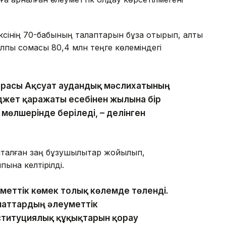
ксінің 70-бабының талаптарын бұза отырып, алты
алпы сомасы 80,4 млн теңге көлеміндегі
шарасы Ақсуат аудандық мәслихатының
джет қаражаты есебінен жылына бір
 мөлшерінде беріледі, – делінген
нықталған заң бұзушылықтар жойылып,
лпына келтірілді.
уметтік көмек толық көлемде төленді.
аттардың әлеуметтік
титуциялық құқықтарын қорғау