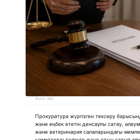
Фото: ЖИ
Прокуратура жүргізген тексеру барысын
және еңбек ететін денсаулық сақтау, әлеу
және ветеринария салаларындағы мемл
қызметтерді төлеуге және отын сатып алу