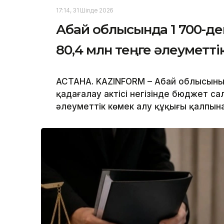
17:14, 31 Шілде 2026
Абай облысында 1 700-де
80,4 млн теңге әлеуметті
АСТАНА. KAZINFORM – Абай облысыны
қадағалау актісі негізінде бюджет с
әлеуметтік көмек алу құқығы қалпына 