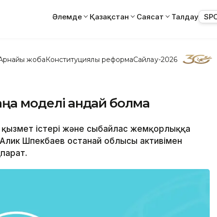
Әлемде
Қазақстан
Саясат
Талдау
SP
Арнайы жоба
Конституциялық реформа
Сайлау-2026
ңа моделі қандай болмақ
ік қызмет істері және сыбайлас жемқорлыққа
ы Алик Шпекбаев Қостанай облысы активімен
қпарат.