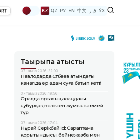
KZ
QZ
РУ
EN
中文
ق ز
ЎЗ
ORT
Тақырыпқа қатысты
07 тамыз 2026, 22:00
Павлодарда Сәтбаев атындағы
каналда ер адам суға батып кетті
07 тамыз 2026, 19:56
Оралда орталық алаңдағы
субұрқақ неліктен жұмыс істемей
тұр
07 тамыз 2026, 17:04
Нұрай Серікбай ісі: Сараптама
қорытындысы, бейнежазба мен