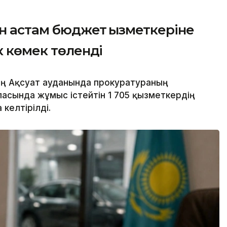
н астам бюджет қызметкеріне
к көмек төленді
ң Ақсуат ауданында прокуратураның
аласында жұмыс істейтін 1 705 қызметкердің
келтірілді.