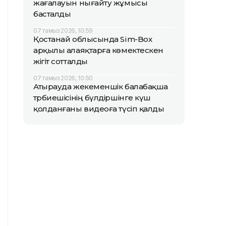
жағалауын нығайту жұмысы
басталды
07 тамыз 2026, 10:59
Қостанай облысында Sim-Box
арқылы алаяқтарға көмектескен
жігіт сотталды
07 тамыз 2026, 10:50
Атырауда жекеменшік балабақша
тәрбиешісінің бүлдіршінге күш
қолданғаны видеоға түсіп қалды