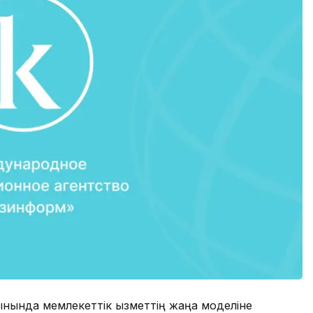
нында мемлекеттік қызметтің жаңа моделіне