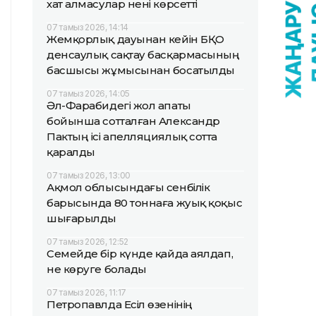
хат алмасулар нені көрсетті
07 тамыз 2026, 14:14
Жемқорлық дауынан кейін БҚО
денсаулық сақтау басқармасының
басшысы жұмысынан босатылды
07 тамыз 2026, 14:05
Әл-Фарабидегі жол апаты
бойынша сотталған Александр
Пактың ісі апелляциялық сотта
қаралды
07 тамыз 2026, 13:00
Ақмол облысындағы сенбілік
барысында 80 тоннаға жуық қоқыс
шығарылды
07 тамыз 2026, 12:52
Семейде бір күнде қайда аялдап,
не көруге болады
07 тамыз 2026, 11:17
Петропавлда Есіл өзенінің