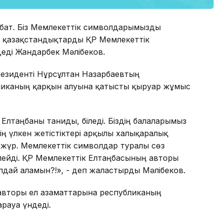
мбат. Біз Мемлекеттік символдарымызды
а қазақстандықтарды ҚР Мемлекеттік
деді Жандарбек Мәлібеков.
резиденті Нұрсұлтан Назарбаевтың
омиканың қарқын алуына қатысты қыруар жұмыс
 Елтаңбаны таниды, біледі. Біздің балаларымыз
ің үлкен жетістіктері арқылы халықаралық
жүр. Мемлекеттік символдар туралы сөз
лейді. ҚР Мемлекеттік Елтаңбасының авторы
лдай аламын?!», - деп жалғастырды Мәлібеков.
авторы ел азаматтарына республиканың
ауға үндеді.