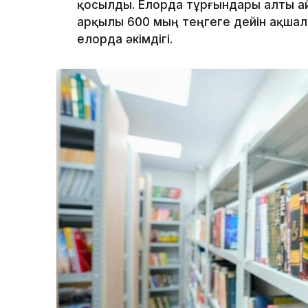
қосылды. Елорда тұрғындары алты ай
арқылы 600 мың теңгеге дейін ақшал
елорда әкімдігі.