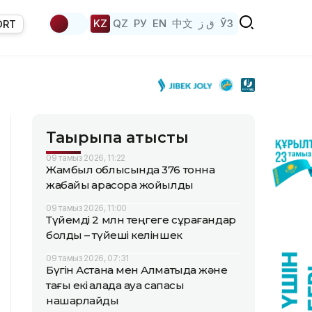
KZ
QZ
РУ
EN
中文
ق ز
ЎЗ
ORT
Тақырыпқа қатысты
09 тамыз 2026, 11:22
Жамбыл облысында 376 тонна
жабайы қарасора жойылды
09 тамыз 2026, 11:00
Түйемді 2 млн теңгеге сұрағандар
болды – түйеші келіншек
09 тамыз 2026, 07:31
Бүгін Астана мен Алматыда және
тағы екі қалада ауа сапасы
нашарлайды