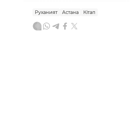
Руханият
Астана
Кітап
Асхат Райқұл
Авторлар
01:14, 09 Тамыз 2026
«Острые козырьки» жұлд
мен адамдарына тәнті б
АСТАНА. KAZINFORM – «Острые козыр