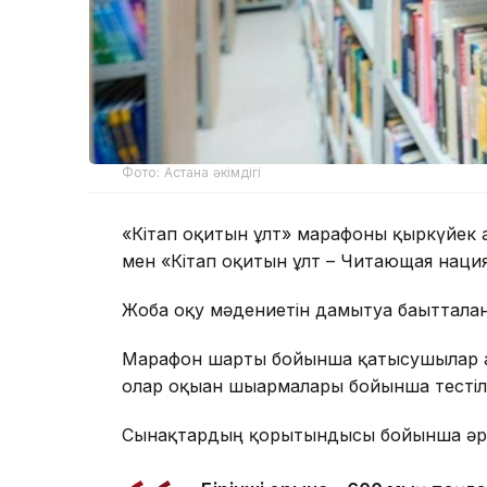
Фото: Астана әкімдігі
«Кітап оқитын ұлт» марафоны қыркүйек ай
мен «Кітап оқитын ұлт – Читающая нация»
Жоба оқу мәдениетін дамытуға бағытталған
Марафон шарты бойынша қатысушылар алт
олар оқыған шығармалары бойынша тестіл
Сынақтардың қорытындысы бойынша әр с