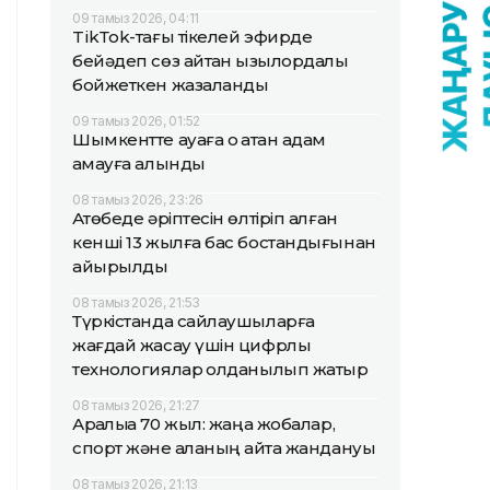
09 тамыз 2026, 04:11
TikТok-тағы тікелей эфирде
бейәдеп сөз айтқан қызылордалық
бойжеткен жазаланды
09 тамыз 2026, 01:52
Шымкентте ауаға оқ атқан адам
қамауға алынды
08 тамыз 2026, 23:26
Ақтөбеде әріптесін өлтіріп алған
кенші 13 жылға бас бостандығынан
айырылды
08 тамыз 2026, 21:53
Түркістанда сайлаушыларға
жағдай жасау үшін цифрлық
технологиялар қолданылып жатыр
08 тамыз 2026, 21:27
Арқалыққа 70 жыл: жаңа жобалар,
спорт және қаланың қайта жандануы
08 тамыз 2026, 21:13