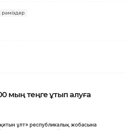
 рәміздер
600 мың теңге ұтып алуға
оқитын ұлт» республикалық жобасына