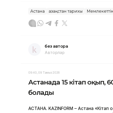
Астана
Қазақстан тарихы
Мемлекеттік
без автора
Авторлар
09:40, 09 Тамыз 2026
Астанада 15 кітап оқып, 
болады
АСТАНА. KAZINFORM – Астана «Кітап 