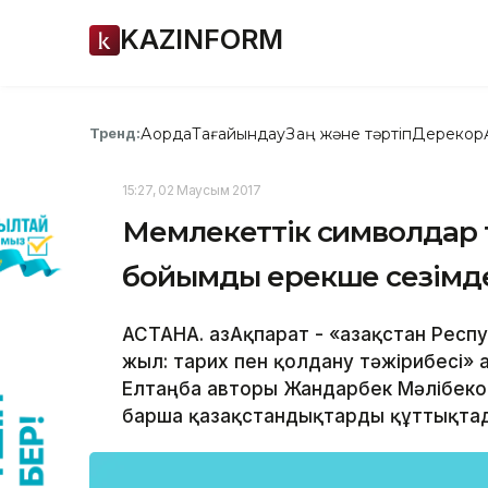
KAZINFORM
Ақорда
Тағайындау
Заң және тәртіп
Дерекқор
Тренд:
15:27, 02 Маусым 2017
Мемлекеттік символдар т
бойымды ерекше сезімде
АСТАНА. ҚазАқпарат - «Қазақстан Рес
жыл: тарих пен қолдану тәжірибесі»
Елтаңба авторы Жандарбек Мәлібеков
барша қазақстандықтарды құттықтады