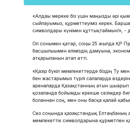
«Алдағы мереке біз үшін маңызды әрі қы
сыйлауымыз, құрметтеуіміз керек. Барш
символдары күнімен құттықтаймын!», - 
Ол сонымен қатар, соңғы 25 жылда ҚР П
басшылығымен еліміздің дамуына, экон
атқарылғанын атап өтті.
«Қазір бүкіл мемлекеттерде біздің Ту мен
бен жастарымыз түрлі салаларда өздерін
ареналарда Қазақстанның атын шығарып 
қозғалғанда бойымды ерекше сезімдер би
болғаннан соң, мен оны басқа қалай қабы
Сөз соңында қазақстандық Елтаңбаның 
мемлекеттік символдарына құрметпен қар