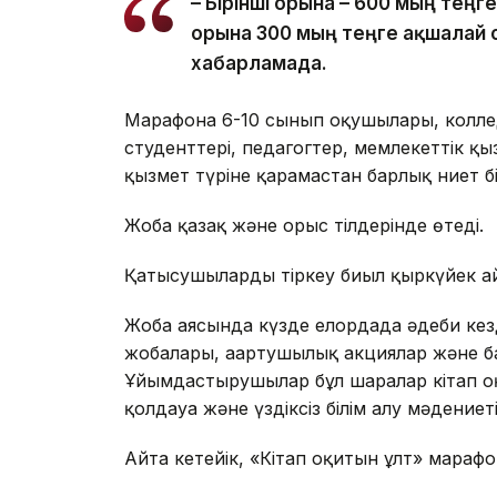
– Бірінші орынға – 600 мың теңге
орынға 300 мың теңге ақшалай 
хабарламада.
Марафонға 6-10 сынып оқушылары, колл
студенттері, педагогтер, мемлекеттік қ
қызмет түріне қарамастан барлық ниет б
Жоба қазақ және орыс тілдерінде өтеді.
Қатысушыларды тіркеу биыл қыркүйек а
Жоба аясында күзде елордада әдеби кезд
жобалары, ағартушылық акциялар және ба
Ұйымдастырушылар бұл шаралар кітап оқ
қолдауға және үздіксіз білім алу мәдениет
Айта кетейік, «Кітап оқитын ұлт» мара