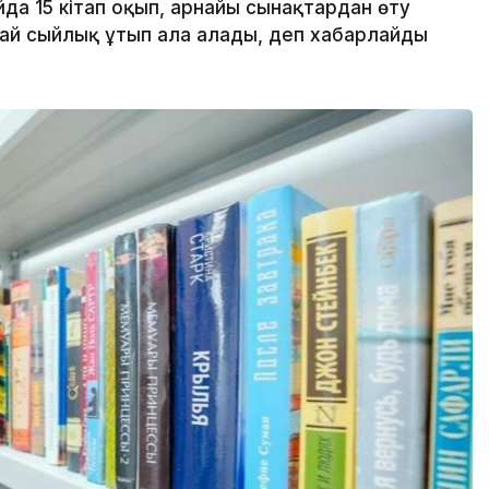
да 15 кітап оқып, арнайы сынақтардан өту
ай сыйлық ұтып ала алады, деп хабарлайды