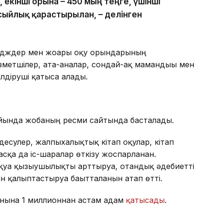
, екінші орынға – 450 мың теңге, үшінші
сыйлық қарастырылған, – делінген
едждер мен жоғары оқу орындарының
ызметшілер, ата-аналар, сондай-ақ мамандығы мен
ілдіруші қатыса алады.
йында жобаның ресми сайтында басталады.
есулер, жалпыхалықтық кітап оқулар, кітап
сқа да іс-шаралар өткізу жоспарланған.
уға қызығушылықты арттыруға, отандық әдебиетті
ін қалыптастыруға бағытталғанын атап өтті.
фонына 1 миллионнан астам адам
қатысады
.