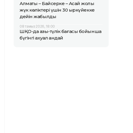
Алматы – Байсерке – Ақсай жолы
жүк көліктері үшін 30 қыркүйекке
дейін жабылды
08 тамыз 2026, 18:00
ШҚО-да азық-түлік бағасы бойынша
бүгінгі ахуал қандай