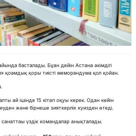
ында басталады. Бұған дейін Астана әкімдігі
 қоғамдық қоры тиісті меморандумға қол қойған.
.
ы ай ішінде 15 кітап оқуы керек. Одан кейін
еуден және бірнеше зияткерлік куизден өтеді.
анаттағы үздік командалар анықталады.