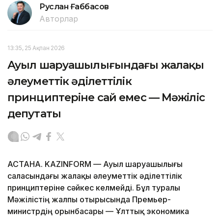
Руслан Ғаббасов
Авторлар
13:35, 25 Ақпан 2026
Ауыл шаруашылығындағы жалақы
әлеуметтік әділеттілік
принциптеріне сай емес — Мәжіліс
депутаты
АСТАНА. KAZINFORM — Ауыл шаруашылығы
саласындағы жалақы әлеуметтік әділеттілік
принциптеріне сәйкес келмейді. Бұл туралы
Мәжілістің жалпы отырысында Премьер-
министрдің орынбасары — Ұлттық экономика