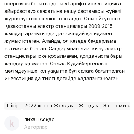
энергиясы бағытындағы «Тарифті инвестицияға
айырбастау» саясатына көшу бастамасы жүйелі
жүргізілуі тиіс екеніне тоқталды. Оның айтуынша,
Қазақстанның электр станциялары 2009-2015
жылдар аралығында да осындай қағидамен
жұмыс істеген. Алайда, ол кезеңде бағдарлама
нәтижесіз болған. Салдарынан жаңа жылу электр
станциялары іске қосылмаған, қолданыста бары
жөндеу көрмеген. Олжас Құдайбергеновтің
мәлімдеуінше, ол уақытта бұл салаға бағытталған
инвестиция да тиісті деңгейде қадаланғанбаған.
Пікір
2022 жылғы Жолдау
Жолдау
Экономика
Әлихан Асқар
Авторлар