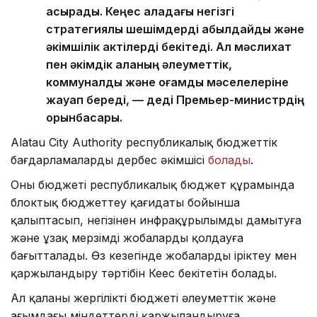
асырады. Кеңес қаладағы негізгі
стратегиялық шешімдерді қабылдайды және
әкімшілік актілерді бекітеді. Ал мәслихат
пен әкімдік қаланың әлеуметтік,
коммуналдық және қоғамдық мәселелеріне
жауап береді, — деді Премьер-министрдің
орынбасары.
Alatau City Authority республикалық бюджеттік
бағдарламалардың дербес әкімшісі
болады
.
Оның бюджеті республикалық бюджет құрамында
блоктық бюджеттеу қағидаты бойынша
қалыптасып, негізінен инфрақұрылымды дамытуға
және ұзақ мерзімді жобаларды қолдауға
бағытталады. Өз кезегінде жобаларды іріктеу мен
қаржыландыру тәртібін Кеңес бекітетін болады.
Ал қаланың жергілікті бюджеті әлеуметтік және
ағымдағы міндеттерді қаржыландыруға