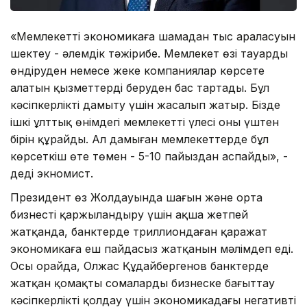
«Мемлекеттің экономикаға шамадан тыс араласуын
шектеу - әлемдік тәжірибе. Мемлекет өзі тауарды
өндіруден немесе жеке компаниялар көрсете
алатын қызметтерді беруден бас тартады. Бұл
кәсіпкерлікті дамыту үшін жасалып жатыр. Бізде
ішкі ұлттық өнімдегі мемлекеттің үлесі оның үштен
бірін құрайды. Ал дамыған мемлекеттерде бұл
көрсеткіш өте төмен - 5-10 пайыздан аспайды», -
деді экномист.
Президент өз Жолдауында шағын және орта
бизнесті қаржыландыру үшін ақша жетпей
жатқанда, банктерде триллиондаған қаражат
экономикаға еш пайдасыз жатқанын мәлімдеп еді.
Осы орайда, Олжас Құдайбергенов банктерде
жатқан қомақты сомаларды бизнеске бағыттау
кәсіпкерлікті қолдау үшін экономикадағы негативті