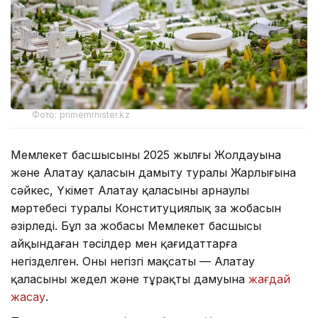
Фото: primeminister.kz
Мемлекет басшысының 2025 жылғы Жолдауына
және Алатау қаласын дамыту туралы Жарлығына
сәйкес, Үкімет Алатау қаласының арнаулы
мәртебесі туралы Конституциялық заң жобасын
әзірледі. Бұл заң жобасы Мемлекет басшысы
айқындаған тәсілдер мен қағидаттарға
негізделген. Оның негізгі мақсаты — Алатау
қаласының жедел және тұрақты дамуына
жағдай
жасау
.