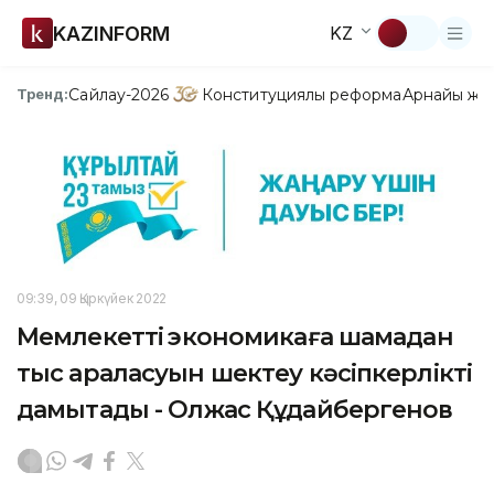
KAZINFORM
KZ
Сайлау-2026
Конституциялық реформа
Арнайы жо
Тренд:
09:39, 09 Қыркүйек 2022
Мемлекеттің экономикаға шамадан
тыс араласуын шектеу кәсіпкерлікті
дамытады - Олжас Құдайбергенов