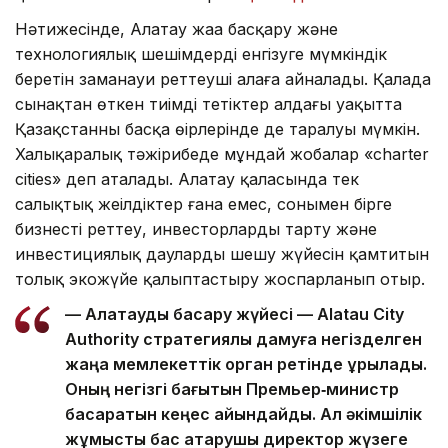
Нәтижесінде, Алатау жаңа басқару және
технологиялық шешімдерді енгізуге мүмкіндік
беретін заманауи реттеуші алаңға айналады. Қалада
сынақтан өткен тиімді тетіктер алдағы уақытта
Қазақстанның басқа өңірлерінде де таралуы мүмкін.
Халықаралық тәжірибеде мұндай жобалар «charter
cities» деп аталады. Алатау қаласында тек
салықтық жеңілдіктер ғана емес, сонымен бірге
бизнесті реттеу, инвесторларды тарту және
инвестициялық дауларды шешу жүйесін қамтитын
толық экожүйе қалыптастыру жоспарланып отыр.
— Алатауды басқару жүйесі — Alatau City
Authority стратегиялық дамуға негізделген
жаңа мемлекеттік орган ретінде құрылады.
Оның негізгі бағытын Премьер‑министр
басқаратын кеңес айқындайды. Ал әкімшілік
жұмысты бас атқарушы директор жүзеге