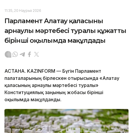
11:35, 20 Наурыз 2026
Парламент Алатау қаласының
арнаулы мәртебесі туралы құжатты
бірінші оқылымда мақұлдады
АСТАНА. KAZINFORM — Бүгін Парламент
палаталарының бірлескен отырысында «Алатау
қаласының арнаулы мәртебесі туралы»
Конституциялық заңының жобасы бірінші
оқылымда мақұлданды.