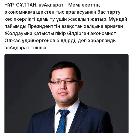
НҰР-СҰЛТАН. ҚазАқпарат – Мемлекеттің
экономикаға шектен тыс араласуынан бас тарту
кәсіпкерлікті дамыту үшін жасалып жатыр. Мұндай
пайымды Президенттің Қазақстан халқына арнаған
Жолдауына қатысты пікір білдірген экономист
Олжас Құдайбергенов білдірді, деп хабарлайды
ҚазАқпарат тілшісі.