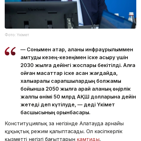
Фото: Үкімет
— Сонымен қатар, қаланы инфрақұрылыммен
қамтуды кезең-кезеңімен іске асыру үшін
2030 жылға дейінгі жоспары бекітілді. Алға
қойған мақсаттар іске асқан жағдайда,
халықаралық сарапшылардың болжамы
бойынша 2050 жылға қарай қаланың өңірлік
жалпы өнімі 50 млрд АҚШ долларына дейін
жетеді деп күтілуде, — деді Үкімет
басшысының орынбасары.
Конституциялық заң негізінде Алатауда арнайы
құқықтық режим қалыптасады. Ол кәсіпкерлік
қызметтің негізгі бағыттарын
қамтиды
.