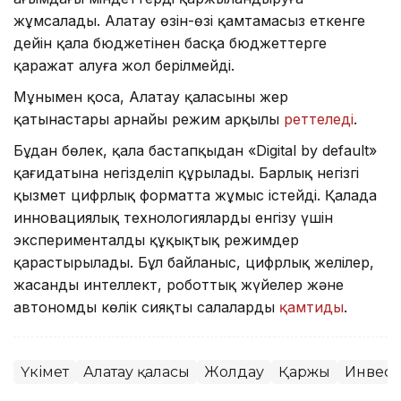
жұмсалады. Алатау өзін-өзі қамтамасыз еткенге
дейін қала бюджетінен басқа бюджеттерге
қаражат алуға жол берілмейді.
Мұнымен қоса, Алатау қаласының жер
қатынастары арнайы режим арқылы
реттеледі
.
Бұдан бөлек, қала бастапқыдан «Digital by default»
қағидатына негізделіп құрылады. Барлық негізгі
қызмет цифрлық форматта жұмыс істейді. Қалада
инновациялық технологияларды енгізу үшін
эксперименталды құқықтық режимдер
қарастырылады. Бұл байланыс, цифрлық желілер,
жасанды интеллект, роботтық жүйелер және
автономды көлік сияқты салаларды
қамтиды
.
Үкімет
Алатау қаласы
Жолдау
Қаржы
Инвест