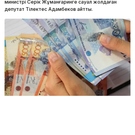
министрі Серік Жұманғаринге сауал жолдаған
депутат Тілектес Адамбеков айтты.
Фото: Kazinform
— Мемлекет басшысы Қасым-Жомарт
Тоқаев Қазақстан халқына Жолдауында ауыл
шаруашылығы ғылымын дамытудың нақты