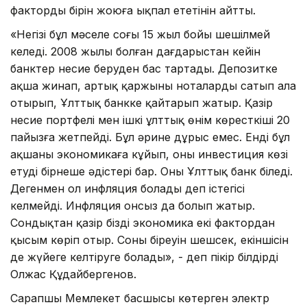
фактордың бірін жоюға ықпал ететінін айтты.
«Негізі бұл мәселе соңғы 15 жыл бойы шешілмей
келеді. 2008 жылы болған дағдарыстан кейін
банктер несие беруден бас тартады. Депозитке
ақша жинап, артық қаржыны ноталарды сатып ала
отырып, Ұлттық банкке қайтарып жатыр. Қазір
несие портфелі мен ішкі ұлттық өнім көресткіші 20
пайызға жетпейді. Бұл әрине дұрыс емес. Енді бұл
ақшаны экономикаға кұйып, оны инвестиция көзі
етудің бірнеше әдістері бар. Оны Ұлттық банк біледі.
Дегенмен ол инфляция болады деп істегісі
келмейді. Инфляция онсыз да болып жатыр.
Сондықтан қазір біздің экономика екі фактордан
қысым көріп отыр. Соның біреуін шешсек, екіншісін
де жүйеге келтіруге болады», - деп пікір білдірді
Олжас Құдайбергенов.
Сарапшы Мемлекет басшысы көтерген электр