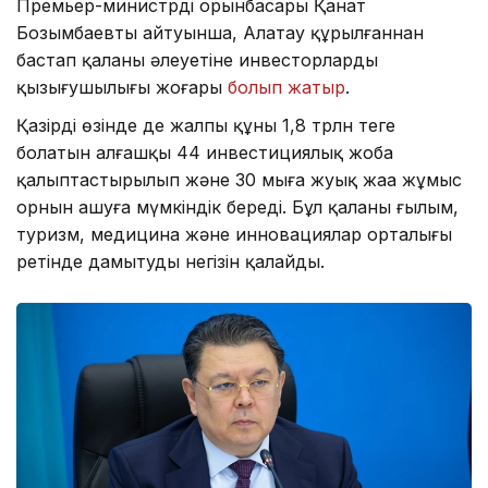
Премьер-министрдің орынбасары Қанат
Бозымбаевтың айтуынша, Алатау құрылғаннан
бастап қаланың әлеуетіне инвесторлардың
қызығушылығы жоғары
болып жатыр
.
Қазірдің өзінде де жалпы құны 1,8 трлн теңге
болатын алғашқы 44 инвестициялық жоба
қалыптастырылып және 30 мыңға жуық жаңа жұмыс
орнын ашуға мүмкіндік береді. Бұл қаланың ғылым,
туризм, медицина және инновациялар орталығы
ретінде дамытудың негізін қалайды.