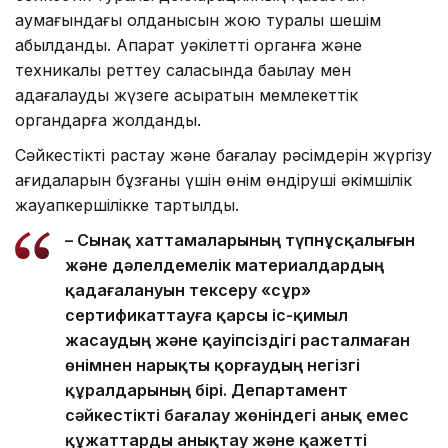
аумағындағы қолданысын жою туралы шешім
қабылданды. Ақпарат уәкілетті органға және
техникалық реттеу саласында бақылау мен
қадағалауды жүзеге асыратын мемлекеттік
органдарға жолданды.
Сәйкестікті растау және бағалау рәсімдерін жүргізу
қағидаларын бұзғаны үшін өнім өндіруші әкімшілік
жауапкершілікке тартылды.
– Сынақ хаттамаларының түпнұсқалығын
және дәлелдемелік материалдардың
қадағалануын тексеру «сұр»
сертификаттауға қарсы іс-қимыл
жасаудың және қауіпсіздігі расталмаған
өнімнен нарықты қорғаудың негізгі
құралдарының бірі. Департамент
сәйкестікті бағалау жөніндегі анық емес
құжаттарды анықтау және қажетті