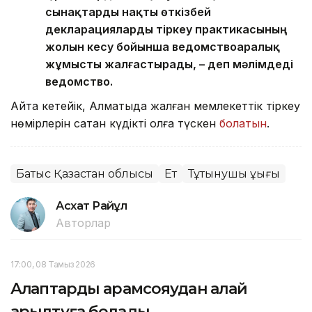
сынақтарды нақты өткізбей
декларацияларды тіркеу практикасының
жолын кесу бойынша ведомствоаралық
жұмысты жалғастырады, – деп мәлімдеді
ведомство.
Айта кетейік, Алматыда жалған мемлекеттік тіркеу
нөмірлерін сатқан күдікті қолға түскен
болатын
.
Батыс Қазақстан облысы
Ет
Тұтынушы құқығы
Асхат Райқұл
Авторлар
17:00, 08 Тамыз 2026
Алқаптарды арамсояудан қалай
арылтуға болады