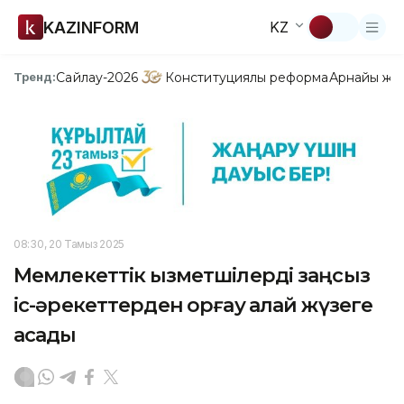
KAZINFORM
KZ
Сайлау-2026
Конституциялық реформа
Арнайы жо
Тренд:
08:30, 20 Тамыз 2025
Мемлекеттік қызметшілерді заңсыз
іс-әрекеттерден қорғау қалай жүзеге
асады