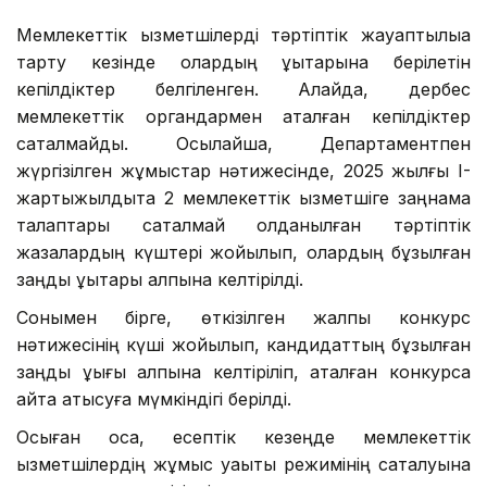
Мемлекеттiк қызметшiлерді тәртiптiк жауаптылыққа
тарту кезiнде олардың құқықтарына берілетін
кепiлдiктер белгіленген. Алайда, дербес
мемлекеттік органдармен аталған кепілдіктер
сақталмайды. Осылайша, Департаментпен
жүргізілген жұмыстар нәтижесінде, 2025 жылғы I-
жартыжылдықта
2 мемлекеттік қызметшіге заңнама
талаптары сақталмай қолданылған тәртіптік
жазалардың күштері жойылып
, олардың бұзылған
заңды құқықтары қалпына келтірілді.
Сонымен бірге,
өткізілген жалпы конкурс
нәтижесінің күші жойылып
, кандидаттың бұзылған
заңды құқығы қалпына келтіріліп, аталған конкурсқа
қайта қатысуға мүмкіндігі берілді.
Осыған қоса, есептік кезеңде мемлекеттік
қызметшілердің жұмыс уақыты режимінің сақталуына