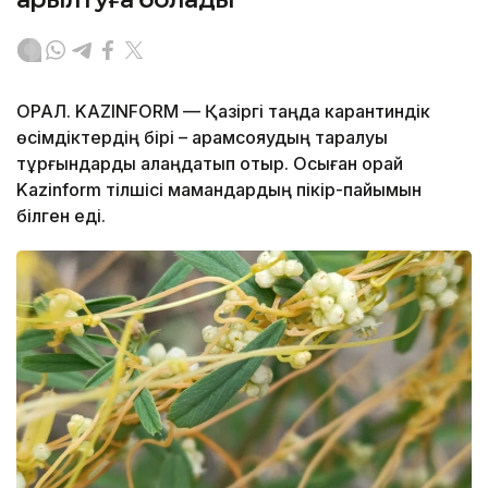
ОРАЛ. KAZINFORM — Қазіргі таңда карантиндік
өсімдіктердің бірі – арамсояудың таралуы
тұрғындарды алаңдатып отыр. Осыған орай
Kazinform тілшісі мамандардың пікір-пайымын
білген еді.