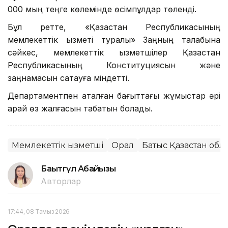
000 мың
теңге көлемінде өсімпұлдар төленді.
Бұл ретте, «Қазақстан Республикасының
мемлекеттік қызметі туралы» Заңның талабына
сәйкес, мемлекеттiк қызметшiлер Қазақстан
Республикасының Конституциясын және
заңнамасын сақтауға мiндеттi.
Департаментпен аталған бағыттағы жұмыстар әрі
қарай өз жалғасын табатын болады.
Мемлекеттік қызметші
Орал
Батыс Қазақстан об
Бақытгүл Абайқызы
Авторлар
17:44, 08 Тамыз 2026