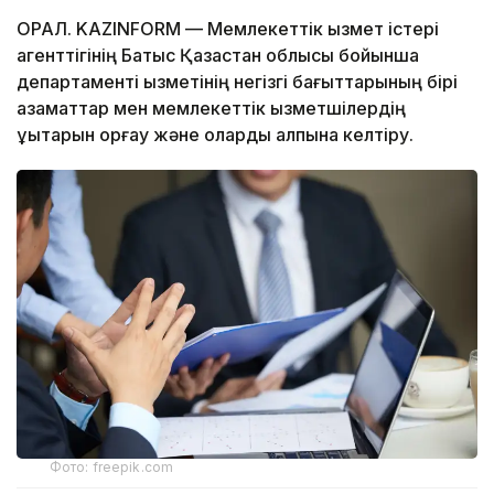
ОРАЛ. KAZINFORM — Мемлекеттік қызмет істері
агенттігінің Батыс Қазақстан облысы бойынша
департаменті қызметінің негізгі бағыттарының бірі
азаматтар мен мемлекеттік қызметшілердің
құқықтарын қорғау және оларды қалпына келтіру.
Фото: freepik.com