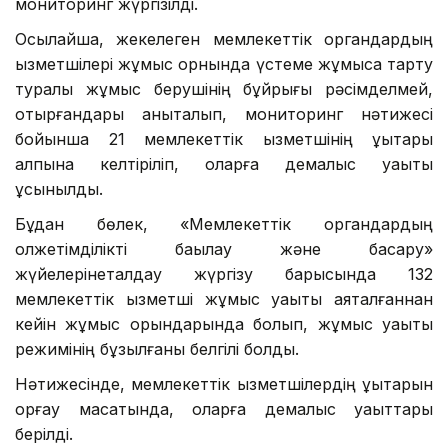
мониторинг жүргізілді.
Осылайша, жекелеген мемлекеттік органдардың
қызметшілері жұмыс орнында
үстеме жұмысқа тарту
туралы жұмыс берушінің бұйрығы рәсімделмей,
отырғандары анықталып, мониторинг нәтижесі
бойынша
21 мемлекеттік қызметшінің
құқықтары
қалпына келтіріліп, оларға демалыс уақыты
ұсынылды.
Бұдан бөлек,
«Мемлекеттік органдардың
қолжетімділікті бақылау және басқару»
жүйелерінеталдау жүргізу барысында
132
мемлекеттік қызметші
жұмыс уақыты аяқталғаннан
кейін жұмыс орындарында болып, жұмыс уақыты
режимінің бұзылғаны белгілі болды.
Нәтижесінде, мемлекеттік қызметшілердің құқықтарын
қорғау мақсатында, оларға демалыс уақыттары
берілді.