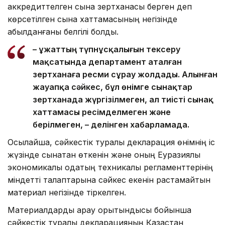
аккредиттелген сынақ зертханасы берген деп
көрсетілген сынақ хаттамасының негізінде
қабылданғаны белгілі болды.
– Құжаттың түпнұсқалығын тексеру
мақсатында департамент аталған
зертханаға ресми сұрау жолдады. Алынған
жауапқа сәйкес, бұл өнімге сынақтар
зертханада жүргізілмеген, ал тиісті сынақ
хаттамасы ресімделмеген және
берілмеген, – делінген хабарламада.
Осылайша, сәйкестік туралы декларация өнімнің іс
жүзінде сынақтан өткенін және оның Еуразиялық
экономикалық одақтың техникалық регламенттерінің
міндетті талаптарына сәйкес екенін растамайтын
материал негізінде тіркелген.
Материалдарды қарау қорытындысы бойынша
сәйкестік туралы декларацияның Қазақстан