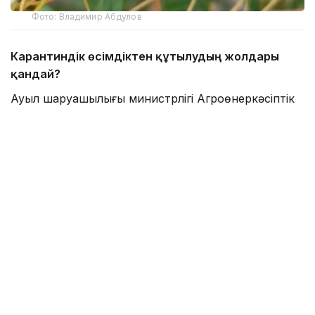
Фото: Владимир Абдулов
Карантиндік өсімдіктен құтылудың жолдары
қандай?
Ауыл шаруашылығы министрлігі Агроөнеркәсіптік
кешендегі мемлекеттік инспекция комитеті БҚО
аумақтық инспекциясының басшысы Ерлан
Орынбаевтің мәлім еткеніндей, арамсояу
(повилика) – сабақ арқылы паразиттік тіршілік ететін
карантиндік өсімдік. Ол ауыл шаруашылығы
дақылдарының өнімділігін төмендетіп қана қоймай,
өнім сапасын нашарлатады, өсімдіктердің
зиянкестер мен ауруларға шалдығуына ықпал
етеді.