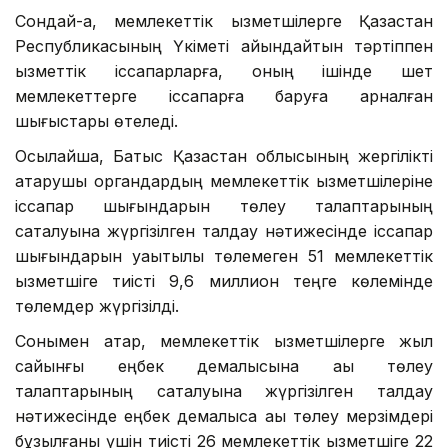
Сондай-ақ, мемлекеттiк қызметшілерге Қазақстан
Республикасының Үкiметi айқындайтын тәртiппен
қызметтiк iссапарларға, оның iшiнде шет
мемлекеттерге iссапарға баруға арналған
шығыстары өтеледi.
Осылайша, Батыс Қазақстан облысының жергілікті
атқарушы органдардың мемлекеттік қызметшілеріне
іссапар шығындарын төлеу талаптарының
сақталуына жүргізілген талдау нәтижесінде іссапар
шығындарын уақытылы төлемеген
51
мемлекеттік
қызметшіге тиісті
9,6 миллион
теңге көлемінде
төлемдер жүргізілді.
Сонымен қатар, мемлекеттік қызметшілерге жыл
сайынғы еңбек демалысына ақы төлеу
талаптарының сақталуына жүргізілген талдау
нәтижесінде еңбек демалыса ақы төлеу мерзімдері
бұзылғаны үшін тиісті
26
мемлекеттік қызметшіге
22