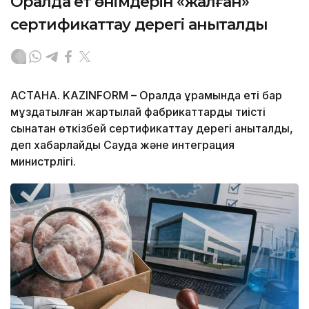
Оралда ет өнімдерін «жалған»
сертификаттау дерегі анықталды
АСТАНА. KAZINFORM – Оралда құрамында еті бар
мұздатылған жартылай фабрикаттарды тиісті
сынақтан өткізбей сертификаттау дерегі анықталды,
деп хабарлайды Сауда және интеграция
министрлігі.