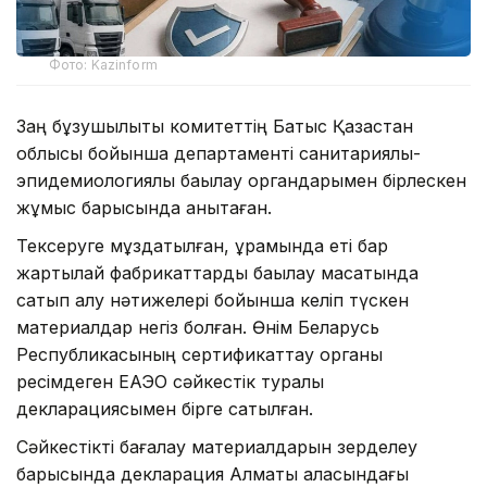
Фото: Kazinform
Заң бұзушылықты комитеттің Батыс Қазақстан
облысы бойынша департаменті санитариялық-
эпидемиологиялық бақылау органдарымен бірлескен
жұмыс барысында анықтаған.
Тексеруге мұздатылған, құрамында еті бар
жартылай фабрикаттарды бақылау мақсатында
сатып алу нәтижелері бойынша келіп түскен
материалдар негіз болған. Өнім Беларусь
Республикасының сертификаттау органы
ресімдеген ЕАЭО сәйкестік туралы
декларациясымен бірге сатылған.
Сәйкестікті бағалау материалдарын зерделеу
барысында декларация Алматы қаласындағы