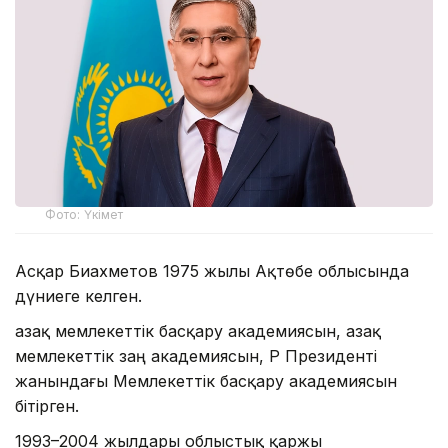
Фото: Үкімет
Асқар Биахметов 1975 жылы Ақтөбе облысында
дүниеге келген.
Қазақ мемлекеттік басқару академиясын, Қазақ
мемлекеттік заң академиясын, ҚР Президенті
жанындағы Мемлекеттік басқару академиясын
бітірген.
1993–2004 жылдары облыстық қаржы