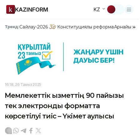
KAZINFORM
KZ
Сайлау-2026
Конституциялық реформа
Арнайы жо
Тренд:
16:18, 26 Тамыз 2025
Мемлекеттік қызметтің 90 пайызы
тек электронды форматта
көрсетілуі тиіс – Үкімет қаулысы