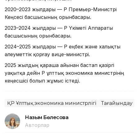
2020–2023 жылдары — ҚР Премьер-Министрі
Кеңсесі басшысының орынбасары.
2023–2024 жылдары — ҚР Үкіметі Аппараты
басшысының орынбасары.
2024–2025 жылдары — ҚР еңбек және халықты
әлеуметтік қорғау вице-министрі.
2025 жылдың қараша айынан бастап қазіргі
уақытқа дейін ҚР ұлттық экономика министрінің
кеңесшісі болып жұмыс істеді.
ҚР Ұлттық экономика министрлігі
Тағайындау
Назым Бөлесова
Авторлар