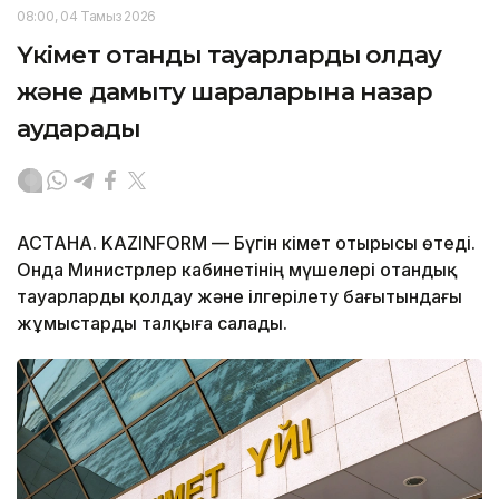
08:00, 04 Тамыз 2026
Үкімет отандық тауарларды қолдау
және дамыту шараларына назар
аударады
АСТАНА. KAZINFORM — Бүгін Үкімет отырысы өтеді.
Онда Министрлер кабинетінің мүшелері отандық
тауарларды қолдау және ілгерілету бағытындағы
жұмыстарды талқыға салады.