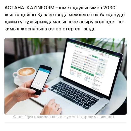
АСТАНА. KAZINFORM – Үкімет қаулысымен 2030
жылға дейінгі Қазақстанда мемлекеттік басқаруды
дамыту тұжырымдамасын іске асыру жөніндегі іс-
қимыл жоспарына өзгерістер енгізілді.
Фото: Еңбек және халықты әлеуметтік қорғау министрлігі