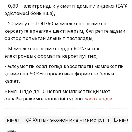
- 0,89 – электрондық үкіметті дамыту индексі (БҰҰ
әдістемесі бойынша);
- 20 минут – ТОП-50 мемлекеттік қызметті
көрсетуге арналған шекті мерзім, бұл ретте адами
фактор толықтай алынып тасталады;
- Мемлекеттік қызметтердің 90%-ы тек
электрондық форматта көрсетілуі тиіс;
- Әлеуметтік осал топқа көрсетілетін мемлекеттік
қызметтің 50%-ы проактивті форматта болуы
қажет.
Биыл шілде де 10 негізгі мемлекеттік қызмет
онлайн режимге көшетіні туралы
жазған едік.
Үкімет
ҚР Ұлттық экономика министрлігі
Е-Үкіме