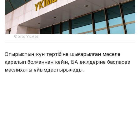
Фото: Үкімет
Отырыстың күн тәртібіне шығарылған мәселе
қаралып болғаннан кейін, БАҚ өкілдеріне баспасөз
мәслихаты ұйымдастырылады.
Онда ҚР Сауда және интеграция министрі Арман
Шаққалиев пен ҚР Ауыл шаруашылығы вице-
министрі Азат Сұлтанов тілшілер сұрағына жауап
береді.
Айта кетейік, бұған дейін Ұлттық тауарлар
каталогында 29 млн тауар тіркелгенін
жазғанбыз
.
1 шілдеден бастап Қазақстанда Ұлттық тауарлар