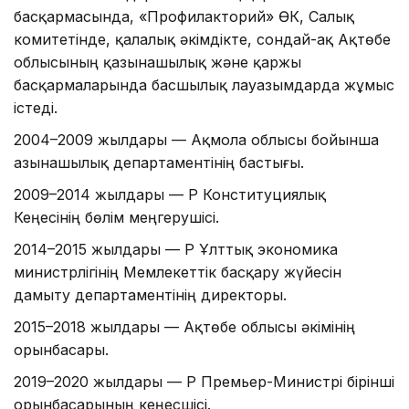
басқармасында, «Профилакторий» ӨК, Салық
комитетінде, қалалық әкімдікте, сондай-ақ Ақтөбе
облысының қазынашылық және қаржы
басқармаларында басшылық лауазымдарда жұмыс
істеді.
2004–2009 жылдары — Ақмола облысы бойынша
Қазынашылық департаментінің бастығы.
2009–2014 жылдары — ҚР Конституциялық
Кеңесінің бөлім меңгерушісі.
2014–2015 жылдары — ҚР Ұлттық экономика
министрлігінің Мемлекеттік басқару жүйесін
дамыту департаментінің директоры.
2015–2018 жылдары — Ақтөбе облысы әкімінің
орынбасары.
2019–2020 жылдары — ҚР Премьер-Министрі бірінші
орынбасарының кеңесшісі.