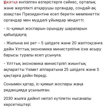
Құжатқа
енгізілген өзгерістерге сәйкес, орталық
және жергілікті атқарушы органдар, сондай-ақ
Қазақстан Президентіне есеп беретін мемлекеттік
органдар мен мүдделі ұйымдар міндетті:
- Іс-қимыл жоспарын орындау шараларын
қабылдауға;
- Жылына екі рет – 5 шілдеге және 20 желтоқсанға
дейін Ұлттық экономика министрлігіне іске асыру
барысы туралы есеп ұсынуға.
- Ұлттық экономика министрлігі жиынтық
ақпаратты Үкімет аппаратына 25 шілдеге және 5
қаңтарға дейін береді.
Сонымен қатар, іс-қимыл жоспары жаңа
редакцияда ұсынылған.
2030 жылға дейінгі негізгі күтілетін нысаналы
көрсеткіштер: