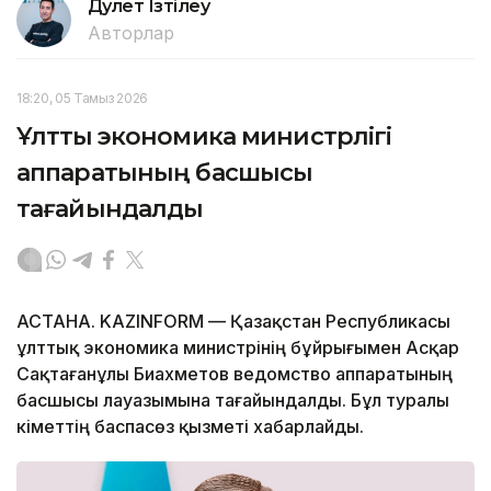
Дәулет Ізтілеу
Авторлар
18:20, 05 Тамыз 2026
Ұлттық экономика министрлігі
аппаратының басшысы
тағайындалды
АСТАНА. KAZINFORM — Қазақстан Республикасы
ұлттық экономика министрінің бұйрығымен Асқар
Сақтағанұлы Биахметов ведомство аппаратының
басшысы лауазымына тағайындалды. Бұл туралы
Үкіметтің баспасөз қызметі хабарлайды.