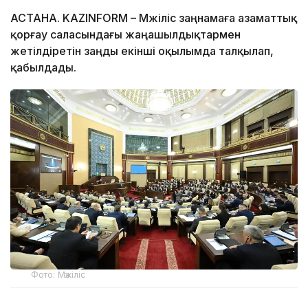
АСТАНА. KAZINFORM – Мәжіліс заңнамаға азаматтық
қорғау саласындағы жаңашылдықтармен
жетілдіретін заңды екінші оқылымда талқылап,
қабылдады.
Фото: Мәжіліс