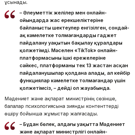
ұсынады.
– Әлеуметтік желілер мен онлайн-
ойындарда жас ерекшеліктеріне
байланысты шектеулер енгізілген, сондай-
ақ кәмелетке толмағандардың гаджет
пайдалану уақытын бақылау құралдары
қолжетімді. Мәселен «TikTok» онлайн-
платформасының ішкі ережелеріне
сәйкес, платформаны тек 13 жастан асқан
пайдаланушылар қолдана алады, ал кейбір
функциялар кәмелетке толмағандар үшін
қолжетімсіз, – дейді ол жауабында.
Мәдениет және ақпарат министрінің сөзінше,
балалар психологиясына зиянды контенттерді
өшіру бойынша жұмыстар жалғасады.
– Бұдан бөлек, алдағы уақытта Мәдениет
және ақпарат министрлігі онлайн-