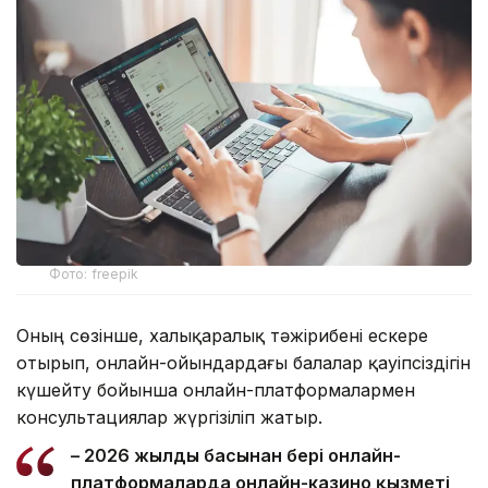
Фото: freepik
Оның сөзінше, халықаралық тәжірибені ескере
отырып, онлайн-ойындардағы балалар қауіпсіздігін
күшейту бойынша онлайн-платформалармен
консультациялар жүргізіліп жатыр.
– 2026 жылдың басынан бері онлайн-
платформаларда онлайн-казино қызметі