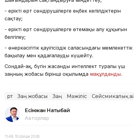
- ерікті өрт сөндірушілерге еңбек кепілдіктерін
сақтау;
- ерікті өрт сөндірушілерге өтемақы алу құқығын
белгілеу;
- өнеркәсіптік қауіпсіздік саласындағы мемлекеттік
бақылау мен қадағалауды күшейту.
Сондай-ақ, бүгін жасанды интеллект туралы үш
заңның жобасы бірінші оқылымда
мақұлданды.
Өрт
Заң жобасы
Заң
Мәжіліс
Сейсмикалық ай
Есімжан Нақтыбай
Авторлар
11:48, 15 Шілде 2026