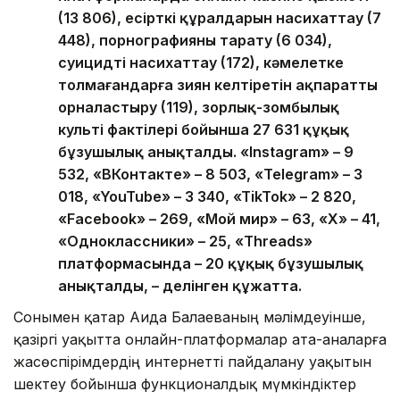
(13 806), есірткі құралдарын насихаттау (7
448), порнографияны тарату (6 034),
суицидті насихаттау (172), кәмелетке
толмағандарға зиян келтіретін ақпаратты
орналастыру (119), зорлық-зомбылық
культі фактілері бойынша 27 631 құқық
бұзушылық анықталды. «Instagram» – 9
532, «ВКонтакте» – 8 503, «Telegram» – 3
018, «YouTube» – 3 340, «TikTok» – 2 820,
«Facebook» – 269, «Мой мир» – 63, «X» – 41,
«Одноклассники» – 25, «Threads»
платформасында – 20 құқық бұзушылық
анықталды, – делінген құжатта.
Сонымен қатар Аида Балаеваның мәлімдеуінше,
қазіргі уақытта онлайн-платформалар ата-аналарға
жасөспірімдердің интернетті пайдалану уақытын
шектеу бойынша функционалдық мүмкіндіктер