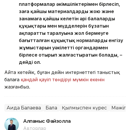
платформалар әкімшіліктерімен бірлесіп,
заңға қайшы материалдарды жою және
заңнамаға қайшы келетін әрі балалардың
құқықтары мен мүдделерін бұзатын
ақпараттың таралуына жол бермеуге
бағытталған құқықтық нормаларды енгізу
жұмыстарын уәкілетті органдармен
бірлесе отырып жалғастыратын болады, –
дейді ол.
Айта кетейік, бұған дейін интернеттегі таныстық
балаға
қандай қауіп төндіруі мүмкін екенін
жазғанбыз.
Аида Балаева
Бала
Қылмыспен күрес
Мәжілі
Алпамыс Файзолла
Авторлар