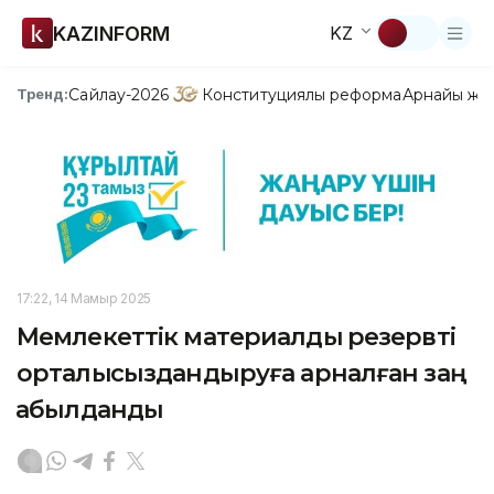
KAZINFORM
KZ
Сайлау-2026
Конституциялық реформа
Арнайы жо
Тренд:
17:22, 14 Мамыр 2025
Мемлекеттік материалдық резервті
орталықсыздандыруға арналған заң
қабылданды