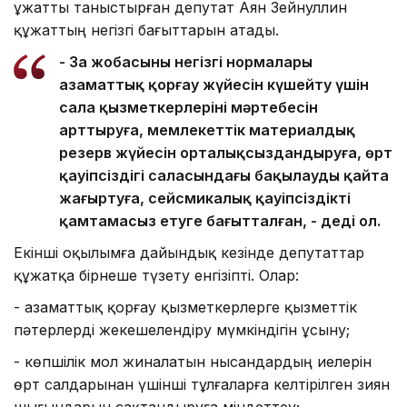
Құжатты таныстырған депутат Аян Зейнуллин
құжаттың негізгі бағыттарын атады.
- Заң жобасының негізгі нормалары
азаматтық қорғау жүйесін күшейту үшін
сала қызметкерлерінің мәртебесін
арттыруға, мемлекеттік материалдық
резерв жүйесін орталықсыздандыруға, өрт
қауіпсіздігі саласындағы бақылауды қайта
жаңғыртуға, сейсмикалық қауіпсіздікті
қамтамасыз етуге бағытталған, - деді ол.
Екінші оқылымға дайындық кезінде депутаттар
құжатқа бірнеше түзету енгізіпті. Олар:
- азаматтық қорғау қызметкерлерге қызметтік
пәтерлерді жекешелендіру мүмкіндігін ұсыну;
- көпшілік мол жиналатын нысандардың иелерін
өрт салдарынан үшінші тұлғаларға келтірілген зиян
шығындарын сақтандыруға міндеттеу;