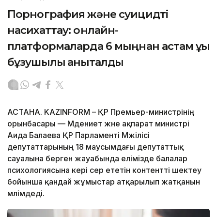
Порнография және суицидті
насихаттау: онлайн-
платформаларда 6 мыңнан астам құқық
бұзушылық анықталды
АСТАНА. KAZINFORM – ҚР Премьер-министрінің
орынбасары — Мәдениет және ақпарат министрі
Аида Балаева ҚР Парламенті Мәжілісі
депутаттарының 18 маусымдағы депутаттық
сауалына берген жауабында елімізде балалар
психологиясына кері әсер ететін контентті шектеу
бойынша қандай жұмыстар атқарылып жатқанын
мәлімдеді.