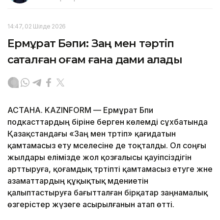
14:47, 02 Шілде 2026
Ермұрат Бәпи: Заң мен тәртіп
сақталған қоғам ғана дами алады
АСТАНА. KAZINFORM — Ермұрат Бәпи
подкасттардың біріне берген көлемді сұхбатында
Қазақстандағы «Заң мен тәртіп» қағидатын
қамтамасыз ету мәселесіне де тоқталды. Ол соңғы
жылдары елімізде жол қозғалысы қауіпсіздігін
арттыруға, қоғамдық тәртіпті қамтамасыз етуге және
азаматтардың құқықтық мәдениетін
қалыптастыруға бағытталған бірқатар заңнамалық
өзгерістер жүзеге асырылғанын атап өтті.