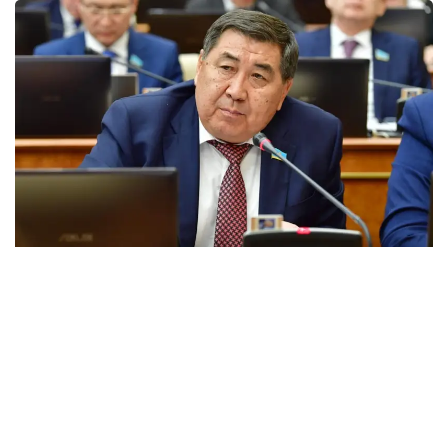
Фото: Ермұрат Бапидің жеке архивінен
Ермұрат Бәпидің пікірінше, заң үстемдігін
қамтамасыз ету — тәртіпті сақтайтын, мәдениетті
қоғам қалыптастырудың ең маңызды алғышарты.
— Заңды сақтап өмір сүретін ұрпақты
тәрбиелеудің бұдан басқа жолын көріп