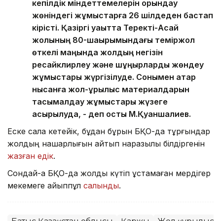
кепілдік міндеттемелерін орындау
жөніндегі жұмыстарға 26 шілдеден бастап
кірісті. Қазіргі уақытта Теректі-Ақсай
жолының 80-шақырымындағы теміржол
өткелі маңында жолдың негізін
ресайклирлеу және шұңқырларды жөндеу
жұмыстары жүргізілуде. Сонымен қатар
нысанға жол-құрылыс материалдарын
тасымалдау жұмыстары жүзеге
асырылуда, - деп қосты М.Қуаншалиев.
Еске сала кетейік, бұдан бұрын БҚО-да тұрғындар
жолдың нашарлығын айтып наразылық білдіргенін
жазған едік
.
Сондай-ақ БҚО-да жолды күтіп ұстамаған мердігер
мекемеге айыппұл
салынды
.