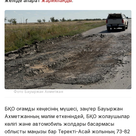
желіде ақпарат
жарияланды
.
Фото Бауыржан Ахметжан
БҚО қоғамдық кеңесінің мүшесі, заңгер Бауыржан
Ахметжанның мәлім еткеніндей, БҚО жолаушылар
көлігі және автомобиль жолдары басқармасы
облыстық маңызы бар Теректі-Ақсай жолының 73-82