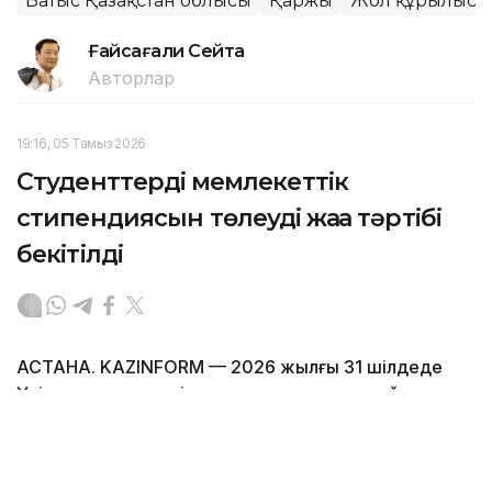
Батыс Қазақстан облысы
Қаржы
Жол құрылысы
Ғайсағали Сейтақ
Авторлар
19:16, 05 Тамыз 2026
Студенттердің мемлекеттік
стипендиясын төлеудің жаңа тәртібі
бекітілді
АСТАНА. KAZINFORM — 2026 жылғы 31 шілдеде
Үкімет мемлекеттік стипендияларды тағайындау,
төлеу және олардың мөлшеріне қатысты қағидаларға
өзгерістер енгізді.