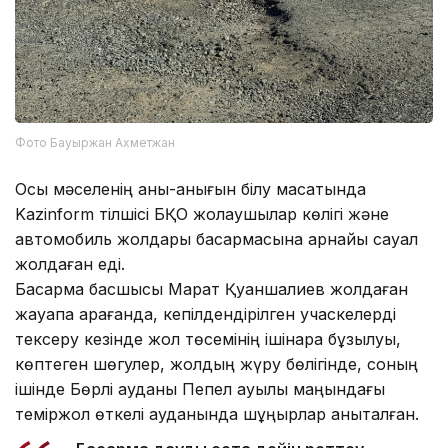
Фото Бауыржан Ахметжан
Осы мәселенің анық-қанығын білу мақсатында
Kazinform тілшісі БҚО жолаушылар көлігі және
автомобиль жолдары басқармасына арнайы сауал
жолдаған еді.
Басқарма басшысы Марат Қуаншалиев жолдаған
жауапқа қарағанда, кепілдендірілген учаскелерді
тексеру кезінде жол төсемінің ішінара бұзылуы,
көптеген шөгулер, жолдың жүру бөлігінде, соның
ішінде Бөрлі ауданы Пепел ауылы маңындағы
теміржол өткелі ауданында шұңқырлар анықталған.