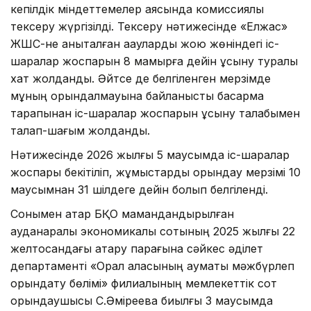
кепілдік міндеттемелер аясында комиссиялық
тексеру жүргізілді. Тексеру нәтижесінде «Елжас»
ЖШС-не анықталған ақауларды жою жөніндегі іс-
шаралар жоспарын 8 мамырға дейін ұсыну туралы
хат жолданды. Әйтсе де белгіленген мерзімде
мұның орындалмауына байланысты басқарма
тарапынан іс-шаралар жоспарын ұсыну талабымен
талап-шағым жолданды.
Нәтижесінде 2026 жылғы 5 маусымда іс-шаралар
жоспары бекітіліп, жұмыстарды орындау мерзімі 10
маусымнан 31 шілдеге дейін болып белгіленді.
Сонымен қатар БҚО мамандандырылған
ауданаралық экономикалық сотының 2025 жылғы 22
желтоқсандағы атқару парағына сәйкес әділет
департаменті «Орал қаласының аумақтық мәжбүрлеп
орындату бөлімі» филиалының мемлекеттік сот
орындаушысы С.Әміреева биылғы 3 маусымда