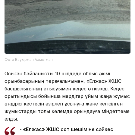
Фото Бауыржан Ахметжан
Осыған байланысты 10 шілдеде облыс әкімі
орынбасарының төрағалығымен, «Елжас» ЖШС
басшылығының қатысуымен кеңес өткізілді. Кеңес
қорытындысы бойынша мердігер ұйым жаңа жұмыс
өндірісі кестесін әзірлеп ұсынуға және келісілген
жұмыстарды толық көлемде орындауға міндеттеме
алды.
- «Елжас» ЖШС сот шешіміне сәйкес