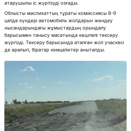
атқарушылық іс жүргізуді қозғады.
Облыстық мәслихаттың тұрақты комиссиясы 8-9
шілде күндері автомобиль жолдарын жөндеу
нысандарындағы жұмыстардың орындалу
барысымен танысу мақсатында көшпелі тексеру
жүргізді. Тексеру барысында аталған жол учаскесі
де қаралып, бірқатар кемшіліктер анықталды.