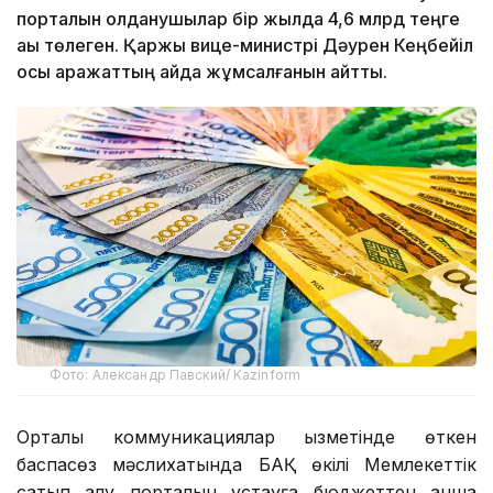
порталын қолданушылар бір жылда 4,6 млрд теңге
ақы төлеген. Қаржы вице-министрі Дәурен Кеңбейіл
осы қаражаттың қайда жұмсалғанын айтты.
Фото: Александр Павский/ Kazinform
Орталық коммуникациялар қызметінде өткен
баспасөз мәслихатында БАҚ өкілі Мемлекеттік
сатып алу порталын ұстауға бюджеттен қанша