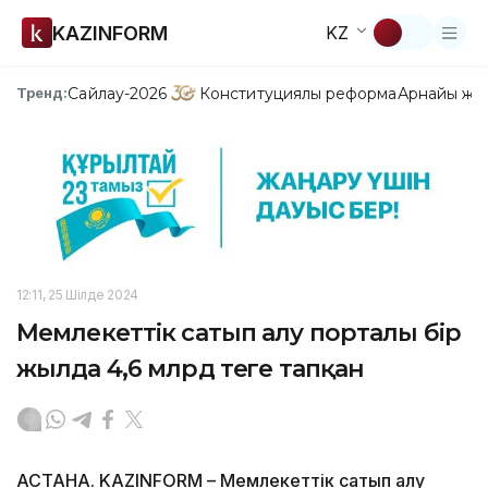
KAZINFORM
KZ
Сайлау-2026
Конституциялық реформа
Арнайы жо
Тренд:
12:11, 25 Шілде 2024
Мемлекеттік сатып алу порталы бір
жылда 4,6 млрд теңге тапқан
АСТАНА. KAZINFORM – Мемлекеттік сатып алу