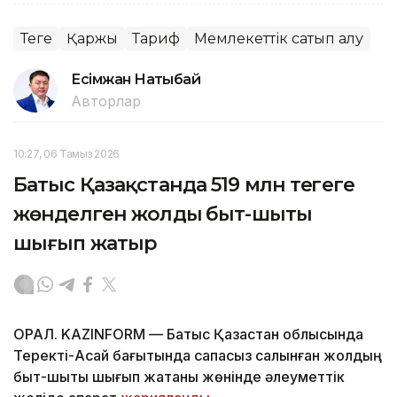
Теңге
Қаржы
Тариф
Мемлекеттік сатып алу
Есімжан Нақтыбай
Авторлар
10:27, 06 Тамыз 2026
Батыс Қазақстанда 519 млн теңгеге
жөнделген жолдың быт-шыты
шығып жатыр
ОРАЛ. KAZINFORM — Батыс Қазақстан облысында
Теректі-Ақсай бағытында сапасыз салынған жолдың
быт-шыты шығып жатқаны жөнінде әлеуметтік