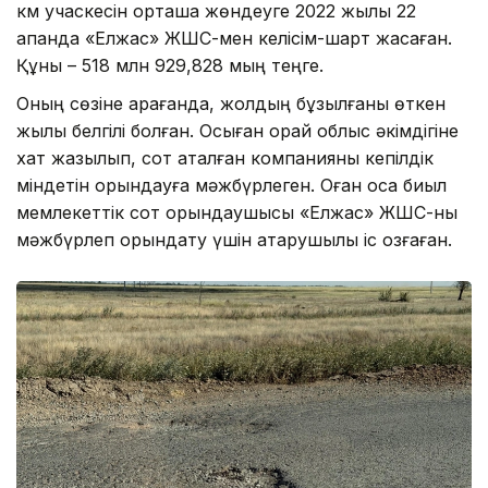
км учаскесін орташа жөндеуге 2022 жылы 22
ақпанда «Елжас» ЖШС-мен келісім-шарт жасаған.
Құны – 518 млн 929,828 мың теңге.
Оның сөзіне қарағанда, жолдың бұзылғаны өткен
жылы белгілі болған. Осыған орай облыс әкімдігіне
хат жазылып, сот аталған компанияны кепілдік
міндетін орындауға мәжбүрлеген. Оған қоса биыл
мемлекеттік сот орындаушысы «Елжас» ЖШС-ны
мәжбүрлеп орындату үшін атқарушылық іс қозғаған.