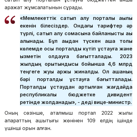
қаражат жұмсалатынын сұрады.
«Мемлекеттік сатып алу порталы ақылы
екенін білесіздер. Ондағы тарифтер әр
түрлі, сатып алу сомасына байланысты ақы
алынады. Бұл ақыдан түскен ақша толық
көлемде осы порталды күтіп ұстауға және
қызметін қолдауға бағытталады. 2023
жылдың қорытындысы бойынша 4,6 млрд
теңгеге жуық қаржы жиналды. Ол ақшаның
бәрі порталды ұстауға бағытталады.
Порталды ұстаудан артылған жағдайда
республикалық бюджетке дивидент
ретінде жолданады», - деді вице-министр.
Оның сөзінше, аталмыш портал 2022 жылы
ақпараттың ашықтығы жөнінен 109 елдің ішінде
үшінші орын алған.