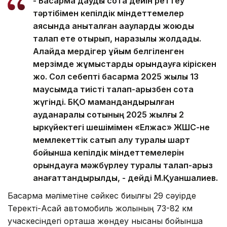
- Басқарма дауды сотқа дейін реттеу
тәртібімен кепілдік міндеттемелер
аясында анықталған ақауларды жоюды
талап ете отырып, наразылық жолдады.
Алайда мердігер ұйым белгіленген
мерзімде жұмыстарды орындауға кіріскен
жоқ. Сол себепті басқарма 2025 жылы 13
маусымда тиісті талап-арызбен сотқа
жүгінді. БҚО мамандандырылған
ауданаралық сотының 2025 жылғы 2
қыркүйектегі шешімімен «Елжас» ЖШС-не
мемлекеттік сатып алу туралы шарт
бойынша кепілдік міндеттемелерін
орындауға мәжбүрлеу туралы талап-арыз
қанағаттандырылды, - дейді М.Қуаншалиев.
Басқарма мәліметіне сәйкес биылғы 29 сәуірде
Теректі-Ақсай автомобиль жолының 73-82 км
учаскесіндегі орташа жөндеу нысаны бойынша