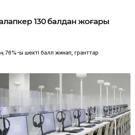
 талапкер 130 балдан жоғары
ң 76%-ы шекті балл жинап, гранттар