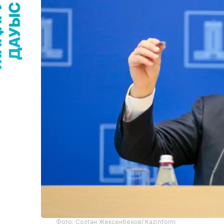
Фото: Солтан Жексенбеков/ Kazinform