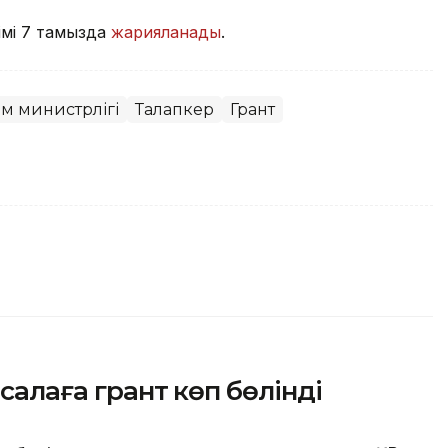
зімі 7 тамызда
жарияланады
.
ім министрлігі
Талапкер
Грант
 салаға грант көп бөлінді