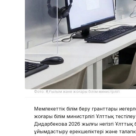
Фото: ҚР Ғылым және жоғары білім министрлігі
Мемлекеттік білім беру гранттары иегерл
жоғары білім министрлігі Ұлттық тесті
Дидарбекова 2026 жылғы негізгі Ұлттық 
ұйымдастыру ерекшеліктері және талапк