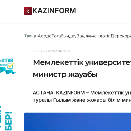
KAZINFORM
Ақорда
Тағайындау
Заң және тәртіп
Дерекқор
Тренд:
13:38, 27 Маусым 2025
Мемлекеттік университетт
министр жауабы
АСТАНА. KAZINFORM – Мемлекеттік уни
туралы Ғылым және жоғары білім мин