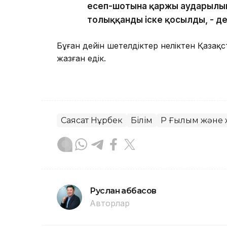
есеп-шотына қаржы аударылып
толыққанды іске қосылды, - д
Бұған дейін шетелдіктер неліктен Қаза
жазған едік.
Саясат Нұрбек
Білім
ҚР Ғылым және 
Руслан Ғаббасов
Авторлар