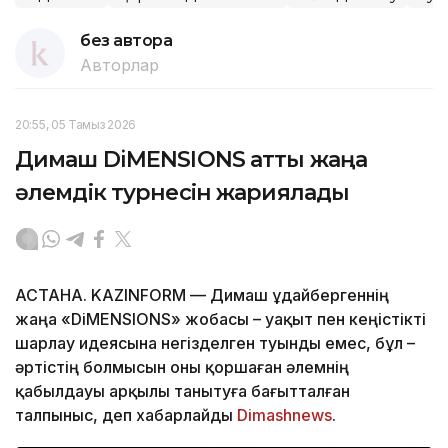
без автора
Авторлар
20:55, 05 Тамыз 2026
Димаш DiMENSIONS атты жаңа
әлемдік турнесін жариялады
АСТАНА. KAZINFORM — Димаш Құдайбергеннің
жаңа «DiMENSIONS» жобасы – уақыт пен кеңістікті
шарлау идеясына негізделген туынды емес, бұл –
әртістің болмысын оны қоршаған әлемнің
қабылдауы арқылы танытуға бағытталған
талпыныс, деп хабарлайды
Dimashnews
.