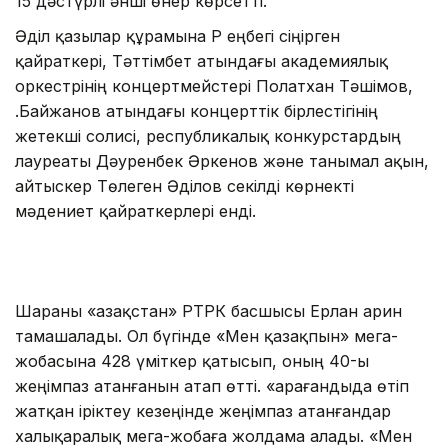
15 дәстүрлі әнші өнер көрсетті.
Әділ қазылар құрамына ҚР еңбегі сіңірген
қайраткері, Тәттімбет атындағы академиялық
оркестрінің концертмейстері Полатхан Тәшімов,
Қ.Байжанов атындағы концерттік бірлестігінің
жетекші солисі, республикалық конкурстардың
лауреаты Дәуренбек Әркенов және танымал ақын,
айтыскер Төлеген Әділов секілді көрнекті
мәдениет қайраткерлері енді.
Шараны «Қазақстан» РТРК басшысы Ерлан Қарин
тамашалады. Ол бүгінде «Мен қазақпын» мега-
жобасына 428 үміткер қатысып, оның 40-ы
жеңімпаз атанғанын атап өтті. «Қарағандыда өтіп
жатқан іріктеу кезеңінде жеңімпаз атанғандар
халықаралық мега-жобаға жолдама алады. «Мен