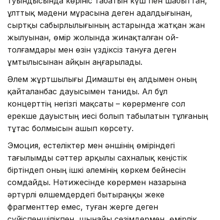
туындысында көрініс табатын күш пен шабыттан,
ұлттық мәдени мұрасына деген адалдығынан,
сыртқы сабырлылығының астарында жатқан жан
жылуынан, өмір жолында жинақталған ой-
толғамдары мен өзін үздіксіз тануға деген
ұмтылысынан айқын аңғарылады.
Әлем жұртшылығы Димашты ең алдымен оның
қайталанбас дауысымен таниды. Ал бұл
концерттің негізгі мақсаты – көрерменге сол
ерекше дауыстың иесі болып табылатын тұлғаның
тұтас болмысын ашып көрсету.
Эмоция, естеліктер мен әншінің өміріндегі
тағылымды сәттер арқылы сахналық кеңістік
біртіндеп оның ішкі әлемінің көркем бейнесін
сомдайды. Нәтижесінде көрермен назарына
әртүрлі өлшемдердегі бытыраңқы жеке
фрагменттер емес, туған жерге деген
сүйіспеншілікпен, шынайы сезімдермен, өмірлік