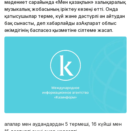
мәдениет сарайында «Мен қазақпын» халықаралық
музыкалық жобасының іріктеу кезеңі өтті. Онда
қатысушылар терме, күй және дәстүрлі ән айтудан
бақ сынасты, деп хабарлайды ҚазАқпарат облыс
әкімдігінің баспасөз қызметіне сілтеме жасап.
Қалалар мен аудандардан 5 термеші, 16 күйші мен