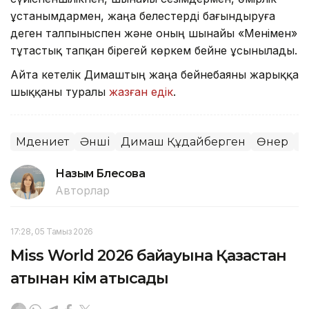
ұстанымдармен, жаңа белестерді бағындыруға
деген талпыныспен және оның шынайы «Менімен»
тұтастық тапқан бірегей көркем бейне ұсынылады.
Айта кетелік Димаштың жаңа бейнебаяны жарыққа
шыққаны туралы
жазған едік
.
Мәдениет
Әнші
Димаш Құдайберген
Өнер
М
Назым Бөлесова
Авторлар
17:28, 05 Тамыз 2026
Miss World 2026 байқауына Қазақстан
атынан кім қатысады