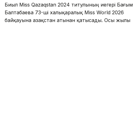
Биыл Miss Qazaqstan 2024 титулының иегері Бағым
Балтабаева 73-ші халықаралық Miss World 2026
байқауына Қазақстан атынан қатысады. Осы жылы
байқау алғаш рет Вьетнамда өтеді. Бұл іс-шара
әлемнің 130-ға жуық мемлекетінің өкілдерін
біріктірмек. Олар Beauty With a Purpose (мағыналы
сулулық) философиясына сәйкес, өз
мемлекеттерін, ұлттық мәдениеті мен әлеуметтік
бастамаларын таныстырады.