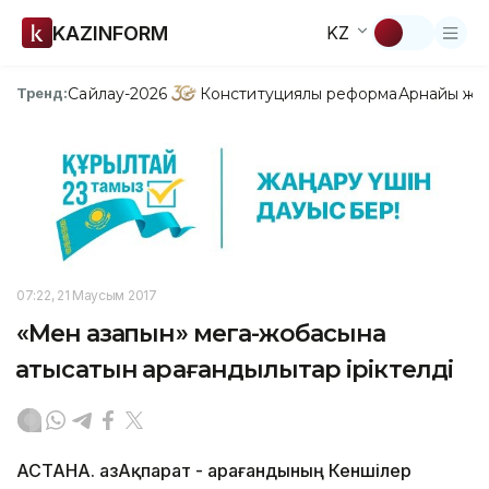
KAZINFORM
KZ
Сайлау-2026
Конституциялық реформа
Арнайы жо
Тренд:
07:22, 21 Маусым 2017
«Мен қазақпын» мега-жобасына
қатысатын қарағандылықтар іріктелді
АСТАНА. ҚазАқпарат - Қарағандының Кеншілер