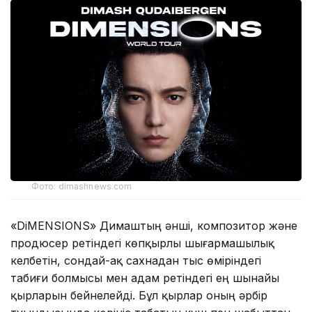
Фото: dimashnews.com
«DiMENSIONS» Димаштың әнші, композитор және
продюсер ретіндегі көпқырлы шығармашылық
келбетін, сондай-ақ сахнадан тыс өміріндегі
табиғи болмысы мен адам ретіндегі ең шынайы
қырларын бейнелейді. Бұл қырлар оның әрбір