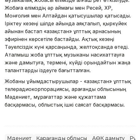
Жобаға еліміздің әр аймағы мен Ресей, ҚХР,
Монғолия мен Алтайдан қатысушылар қатысады.
Іріктеу кезеңі шілде айында аяқталып, қыркүйек
айынан бастап «Қазақстан» ұлттық арнасының
эфирінен көрсетіле бастайды. Ақтық кезеңі
Тәуелсіздік күні қарсаңында, желтоқсанда өтеді.
Аталмыш жоба ұлттық музыканы насихаттауға
және дамытуға, термені, күйді орындайтын жаңа
таланттарды іздеуге бағытталған.
Жобаны ұйымдастырушылар - «Қазақстан» ұлттық
телерадиокорпорациясы, Қарағанды облысының
Мәдениет, мұрағаттар және құжаттама
басқармасы, облыстық ішкі саясат басқармасы.
Мәдениет
Қарағанды облысы
АӨК дамыту
Рух