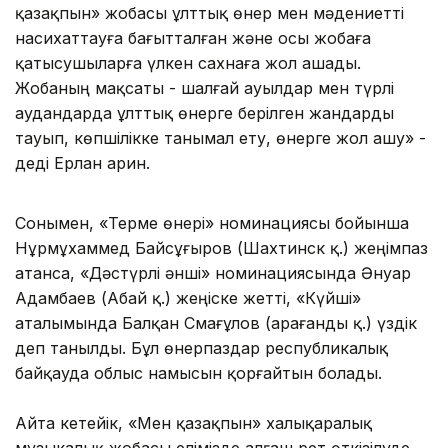
қазақпын» жобасы ұлттық өнер мен мәдениетті
насихаттауға бағытталған және осы жобаға
қатысушыларға үлкен сахнаға жол ашады.
Жобаның мақсаты - шалғай ауылдар мен түрлі
аудандарда ұлттық өнерге берілген жандарды
тауып, көпшілікке танымал ету, өнерге жол ашу» -
деді Ерлан Қарин.
Сонымен, «Терме өнері» номинациясы бойынша
Нұрмұхаммед Байсұғыров (Шахтинск қ.) жеңімпаз
атанса, «Дәстүрлі әнші» номинациясында Әнуар
Адамбаев (Абай қ.) жеңіске жетті, «Күйші»
аталымында Балқан Смағұлов (Қарағанды қ.) үздік
деп танылды. Бұл өнерпаздар республикалық
байқауда облыс намысын қорғайтын болады.
Айта кетейік, «Мен қазақпын» халықаралық
музыкалық жобасы елімізде алғаш рет өткізілуде.