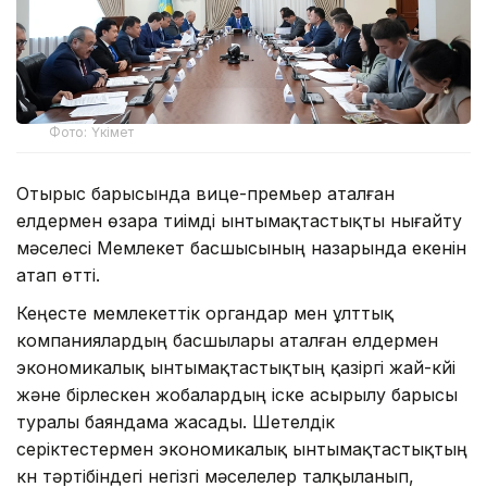
Фото: Үкімет
Отырыс барысында вице-премьер аталған
елдермен өзара тиімді ынтымақтастықты нығайту
мәселесі Мемлекет басшысының назарында екенін
атап өтті.
Кеңесте мемлекеттік органдар мен ұлттық
компаниялардың басшылары аталған елдермен
экономикалық ынтымақтастықтың қазіргі жай-күйі
және бірлескен жобалардың іске асырылу барысы
туралы баяндама жасады. Шетелдік
серіктестермен экономикалық ынтымақтастықтың
күн тәртібіндегі негізгі мәселелер талқыланып,