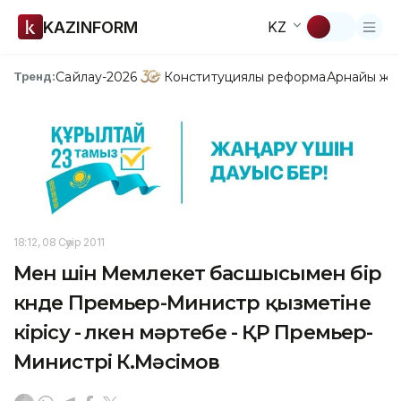
KAZINFORM
KZ
Сайлау-2026
Конституциялық реформа
Арнайы жо
Тренд:
18:12, 08 Сәуір 2011
Мен үшін Мемлекет басшысымен бір
күнде Премьер-Министр қызметіне
кірісу - үлкен мәртебе - ҚР Премьер-
Министрі К.Мәсімов