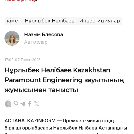
Үкімет
Нұрлыбек Нәлібаев
Инвестициялар
Назым Бөлесова
Авторлар
17:02, 07 Тамыз 2026
Нұрлыбек Нәлібаев Kazakhstan
Paramount Engineering зауытының
жұмысымен танысты
АСТАНА. KAZINFORM — Премьер-министрдің
бірінші орынбасары Нұрлыбек Нәлібаев Астанадағы