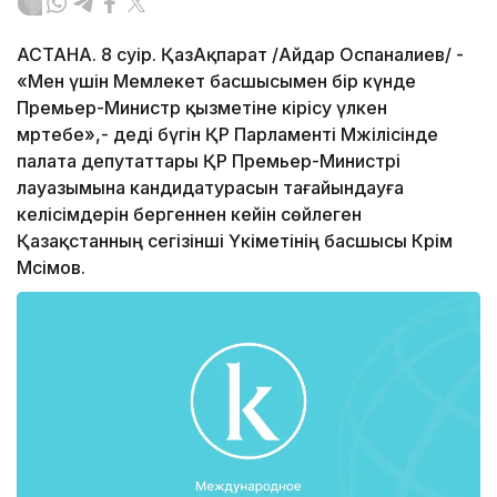
АСТАНА. 8 сәуір. ҚазАқпарат /Айдар Оспаналиев/ -
«Мен үшін Мемлекет басшысымен бір күнде
Премьер-Министр қызметіне кірісу үлкен
мәртебе»,- деді бүгін ҚР Парламенті Мәжілісінде
палата депутаттары ҚР Премьер-Министрі
лауазымына кандидатурасын тағайындауға
келісімдерін бергеннен кейін сөйлеген
Қазақстанның сегізінші Үкіметінің басшысы Кәрім
Мәсімов.