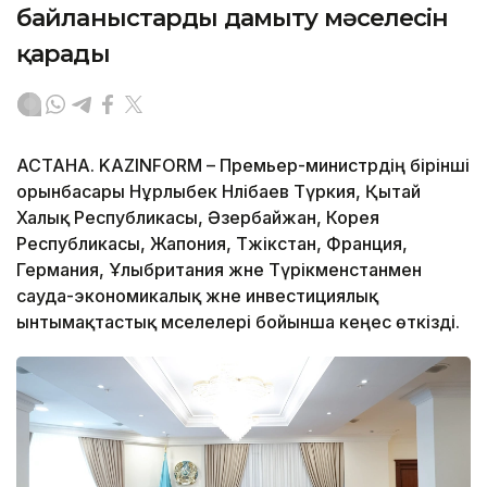
байланыстарды дамыту мәселесін
қарады
АСТАНА. KAZINFORM – Премьер-министрдің бірінші
орынбасары Нұрлыбек Нәлібаев Түркия, Қытай
Халық Республикасы, Әзербайжан, Корея
Республикасы, Жапония, Тәжікстан, Франция,
Германия, Ұлыбритания және Түрікменстанмен
сауда-экономикалық және инвестициялық
ынтымақтастық мәселелері бойынша кеңес өткізді.