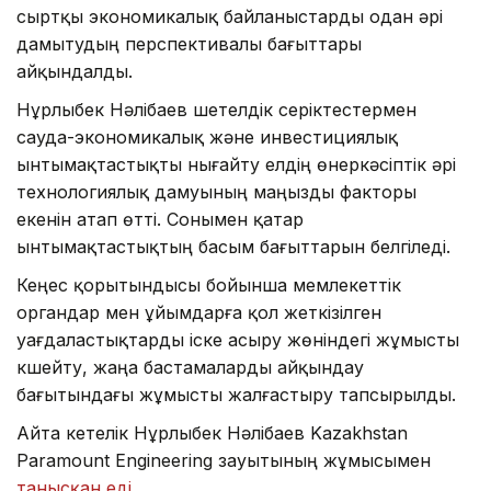
сыртқы экономикалық байланыстарды одан әрі
дамытудың перспективалы бағыттары
айқындалды.
Нұрлыбек Нәлібаев шетелдік серіктестермен
сауда-экономикалық және инвестициялық
ынтымақтастықты нығайту елдің өнеркәсіптік әрі
технологиялық дамуының маңызды факторы
екенін атап өтті. Сонымен қатар
ынтымақтастықтың басым бағыттарын белгіледі.
Кеңес қорытындысы бойынша мемлекеттік
органдар мен ұйымдарға қол жеткізілген
уағдаластықтарды іске асыру жөніндегі жұмысты
күшейту, жаңа бастамаларды айқындау
бағытындағы жұмысты жалғастыру тапсырылды.
Айта кетелік Нұрлыбек Нәлібаев Kazakhstan
Paramount Engineering зауытының жұмысымен
танысқан еді
.