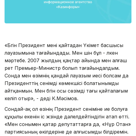
«Бүгін Президент мені қайтадан Үкімет басшысы
лауазымына тағайындады. Мен үшін бұл - үлкен
мәртебе. 2007 жылдың қаңтар айында мен алғаш
рет Премьер-Министр болып тағайындалдым.
Сонда мен өзімнің қандай лауазым иесі болсам да
Президенттің сенімді көмекшісі болатынымды
айтқанмын. Мен бүгін осы сөзімді тағы қайталағым
келіп отыр», - деді К.Мәсімов.
Сондай-ақ ол өзінің Президент сеніміне ие болуға
құқылы екенін іс жүзінде дәлелдейтіндігін атап өтті.
«Мен сонымен қатар депутаттарға да, «Нұр Отан»
партиясының өкілдеріне де алғысымды білдіремін.