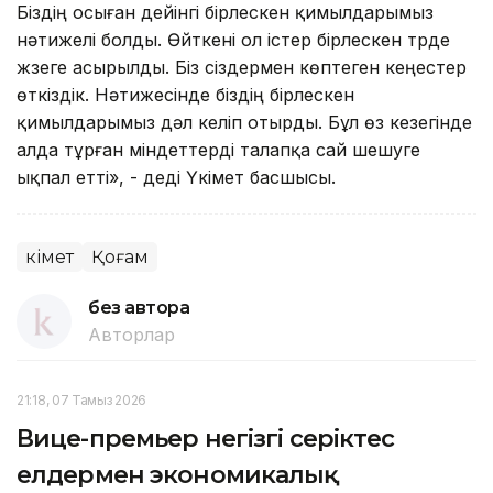
Біздің осыған дейінгі бірлескен қимылдарымыз
нәтижелі болды. Өйткені ол істер бірлескен түрде
жүзеге асырылды. Біз сіздермен көптеген кеңестер
өткіздік. Нәтижесінде біздің бірлескен
қимылдарымыз дәл келіп отырды. Бұл өз кезегінде
алда тұрған міндеттерді талапқа сай шешуге
ықпал етті», - деді Үкімет басшысы.
Үкімет
Қоғам
без автора
Авторлар
21:18, 07 Тамыз 2026
Вице-премьер негізгі серіктес
елдермен экономикалық