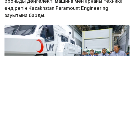
броньды дөңгелекті машина мен арнайы техника
өндіретін Kazakhstan Paramount Engineering
зауытына барды.
Фото: Солтан Жексенбеков/ Kazinform
Кәсіпорында Arlan және Alan-2 броньдалған
дөңгелекті машиналары, Barys жауынгерлік