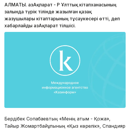
АЛМАТЫ. ҚазАқпарат - ҚР Ұлттық кітапханасының
залында түрік тілінде жазылған қазақ
жазушылары кітаптарының тұсаукесері өтті, деп
хабарлайды ҚазАқпарат тілшісі.
Бердібек Соқпақбаевтың «Менің атым - Қожа»,
Тайыр Жомартбайұлының «Қыз көрелік», Спандияр