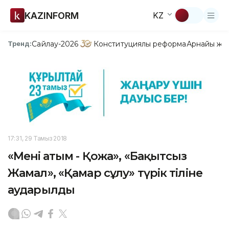
KAZINFORM
KZ
Сайлау-2026
Конституциялық реформа
Арнайы жо
Тренд:
17:31, 29 Тамыз 2018
«Менің атым - Қожа», «Бақытсыз
Жамал», «Қамар сұлу» түрік тіліне
аударылды