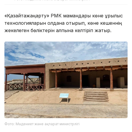
«Қазқайтажаңарту» РМК мамандары көне құрылыс
технологияларын қолдана отырып, көне кешеннің
жекелеген бөліктерін қалпына келтіріп жатыр.
Фото: Мәдениет және ақпарат министрлігі