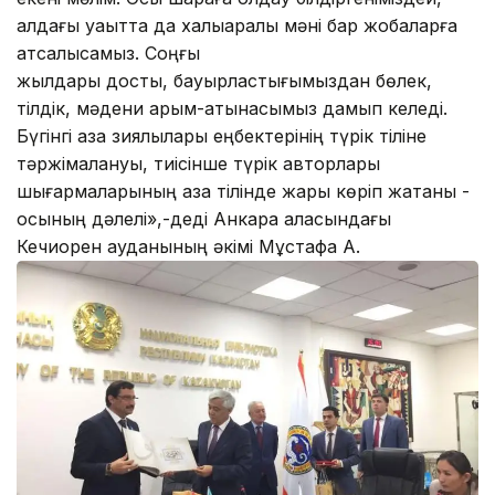
алдағы уақытта да халықаралық мәні бар жобаларға
атсалысамыз. Соңғы
жылдары достық, бауырластығымыздан бөлек,
тілдік, мәдени қарым-қатынасымыз дамып келеді.
Бүгінгі қазақ зиялылары еңбектерінің түрік тіліне
тәржімалануы, тиісінше түрік авторлары
шығармаларының қазақ тілінде жарық көріп жатқаны -
осының дәлелі»,-деді Анкара қаласындағы
Кечиорен ауданының әкімі Мұстафа Ақ.