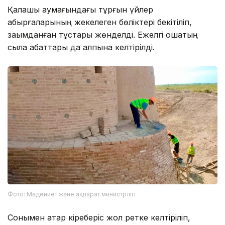
Қалашық аумағындағы тұрғын үйлер
қабырғаларының жекелеген бөліктері бекітіліп,
зақымданған тұстары жөнделді. Ежелгі ошақтың
сылақ қабаттары да қалпына келтірілді.
Фото: Мәдениет және ақпарат министрлігі
Сонымен қатар кіреберіс жол ретке келтіріліп,