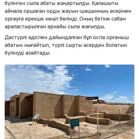
бүлінген сылақ қабаты жаңартылды. Қалашықты
айнала қоршаған орды жауын-шашынның әсерінен
қорғауға ерекше көңіл бөлінді. Оның бетіне сабан
араластырылған арнайы сылақ жағылды.
Дәстүрлі әдіспен дайындалған бұл қоспа қорғаныш
қабатын нығайтып, түрлі сыртқы әсерден болатын
бүлінуді азайтады.