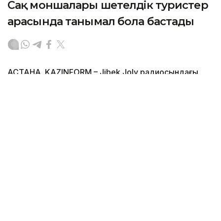
Сақ моншалары шетелдік туристер
арасында танымал бола бастады
АСТАНА. KAZINFORM – Jibek Joly радиосындағы
«ЖенщинаL Geographic» жобасының кейіпкері
Самал Төлеңгітова көне сақ моншаларын жаңғырту
туралы айтып, ата-бабалар қолданған булау
дәстүрлерінің қыр-сырын бөлісті. Сондай-ақ ол
экологиялық демалысқа қатысты өз ұстанымын
айтты.