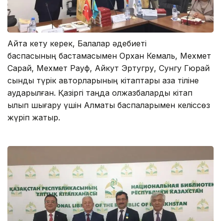
Айта кету керек, Балалар әдебиеті
баспасының бастамасымен Орхан Кемаль, Мехмет
Сарай, Мехмет Рауф, Айкут Эртугру, Сунгу Гюрай
сынды түрік авторларының кітаптары қазақ тіліне
аударылған. Қазіргі таңда қолжазбаларды кітап
қылып шығару үшін Алматы баспаларымен келіссөз
жүріп жатыр.