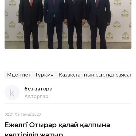
Мәдениет
Түркия
Қазақстанның сыртқы саясаты
без автора
Авторлар
02:21, 09 Тамыз 2026
Ежелгі Отырар қалай қалпына
келтіріліп жатыр