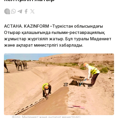
АСТАНА. KAZINFORM –Түркістан облысындағы
Отырар қалашығында ғылыми-реставрациялық
жұмыстар жүргізіліп жатыр. Бұл туралы Мәдениет
және ақпарат министрлігі хабарлады.
Фото: Мәдениет және ақпарат министрлігі