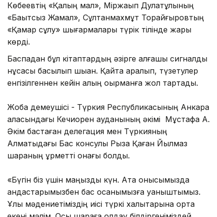
Көбеевтің «Қалың мал», Міржақып Дулатұлының
«Бақытсыз Жамал», Сұлтанмахмұт Торайғыровтың
«Қамар сұлу» шығармалары түрік тілінде жарық
көрді.
Баспадан бұл кітаптардың әзірге алғашқы сигналды
нұсқасы басылып шыққан. Қайта қаралып, түзетулер
енгізілгеннен кейін қалың оқырманға жол тартады.
Жоба демеушісі - Түркия Республикасының Анкара
қаласындағы Кечиорен ауданының әкімі Мұстафа Ақ.
Әкім бастаған делегация мен Түркияның
Алматыдағы Бас консулы Рыза Қаған Йылмаз
шараның құрметті қонағы болды.
«Бүгін біз үшін маңызды күн. Ата қонысымызда
қандастарымызбен бас қосқанымызға қуаныштымыз.
Ұлы мәдениетіміздің иісі түркі халықтарына ортақ
екені мәлім. Осы шараға қолдау білдіргеніміздей,