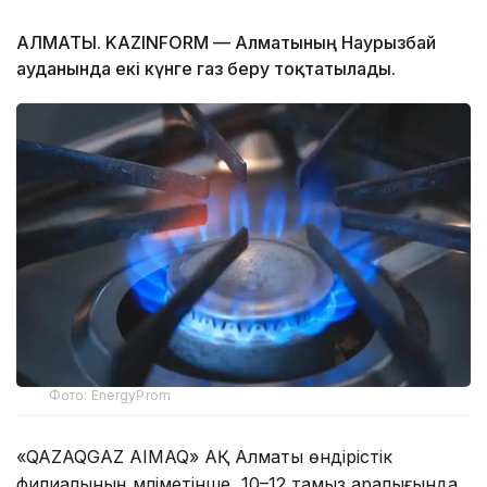
АЛМАТЫ. KAZINFORM — Алматының Наурызбай
ауданында екі күнге газ беру тоқтатылады.
Фото: EnergyProm
«QAZAQGAZ AIMAQ» АҚ Алматы өндірістік
филиалының мәліметінше, 10–12 тамыз аралығында