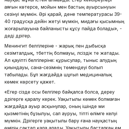
аяғын көтерсе, мойын мен бастың ауырсынуын
сезінуі мүмкін. Әрі қарай, дене температурасы 39-
40 градусқа дейін жетуі мүмкін, мидағы қысымның
жоғарылауына байланысты құсу пайда болады», -
деді дәрігер.
Менингит белгілеріне - жарық пен дыбысқа
сезімталдық, тәбеттің болмауы, әлсіздік те жатады.
Ал қауіпті белгілеріне: құрысулар, тыныс алудың
қиындауы, сана-сезімнің төмендеуі болып
табылады. Бұл жағдайда шұғыл медициналық
көмек көрсету қажет.
«Егер сізде осы белгілер байқалса болса, дереу
дәрігерге қаралу керек. Уақытылы көмек болмаған
жағдайда ауыр асқынулар, оның ішінде ми
қызметінің бұзылуы, сал ауруы, тіпті өлімге әкелуі
мүмкін. Дәрігерге уақытылы бару ғана науқастың
өмірін сақтап қала алады. Уақытылы басталған ем