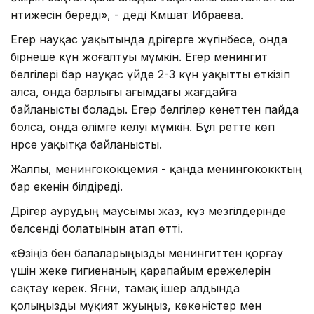
нәтижесін береді», - деді Кәмшат Ибраева.
Егер науқас уақытында дәрігерге жүгінбесе, онда
бірнеше күн жоғалтуы мүмкін. Егер менингит
белгілері бар науқас үйде 2-3 күн уақытты өткізіп
алса, онда барлығы ағымдағы жағдайға
байланысты болады. Егер белгілер кенеттен пайда
болса, онда өлімге әкелуі мүмкін. Бұл ретте көп
нәрсе уақытқа байланысты.
Жалпы, менингококцемия - қанда менингококктың
бар екенін білдіреді.
Дәрігер аурудың маусымы жаз, күз мезгілдерінде
белсенді болатынын атап өтті.
«Өзіңіз бен балаларыңызды менингиттен қорғау
үшін жеке гигиенаның қарапайым ережелерін
сақтау керек. Яғни, тамақ ішер алдында
қолыңызды мұқият жуыңыз, көкөністер мен