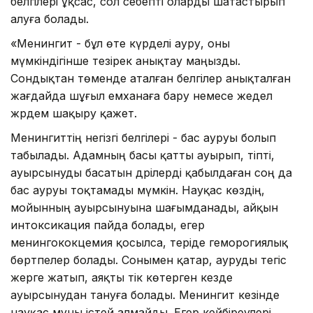
белгілері ұқсас, сол себепті оларды шатастырып
алуға болады.
«Менингит - бұл өте күрделі ауру, оны
мүмкіндігінше тезірек анықтау маңызды.
Сондықтан төменде аталған белгілер анықталған
жағдайда шұғыл емханаға бару немесе жедел
жәрдем шақыру қажет.
Менингиттің негізгі белгілері - бас ауруы болып
табылады. Адамның басы қатты ауырып, тіпті,
ауырсынуды басатын дәрілерді қабылдаған соң да
бас ауруы тоқтамады мүмкін. Науқас көздің,
мойынның ауырсынуына шағымданады, айқын
интоксикация пайда болады, егер
менингококцемия қосылса, теріде геморогиялық
бөртпелер болады. Сонымен қатар, ауруды тегіс
жерге жатып, аяқты тік көтерген кезде
ауырсынудан тануға болады. Менингит кезінде
науқас мұны істей алмайды. Егер кейбіреулері