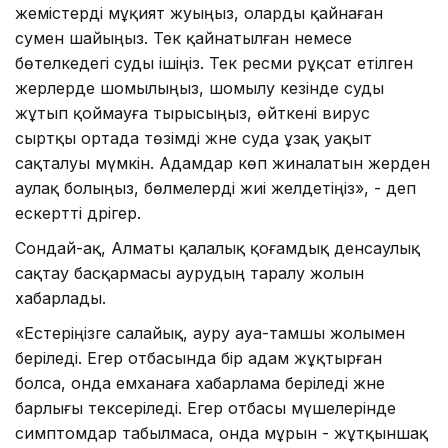
жемістерді мұқият жуыңыз, оларды қайнаған
сумен шайыңыз. Тек қайнатылған немесе
бөтелкедегі суды ішіңіз. Тек ресми рұқсат етілген
жерлерде шомылыңыз, шомылу кезінде суды
жұтып қоймауға тырысыңыз, өйткені вирус
сыртқы ортада төзімді және суда ұзақ уақыт
сақталуы мүмкін. Адамдар көп жиналатын жерден
аулақ болыңыз, бөлмелерді жиі желдетіңіз», - деп
ескертті дәрігер.
Сондай-ақ, Алматы қалалық қоғамдық денсаулық
сақтау басқармасы аурудың таралу жолын
хабарлады.
«Естеріңізге салайық, ауру ауа-тамшы жолымен
беріледі. Егер отбасында бір адам жұқтырған
болса, онда емханаға хабарлама беріледі және
барлығы тексеріледі. Егер отбасы мүшелерінде
симптомдар табылмаса, онда мұрын - жұтқыншақ