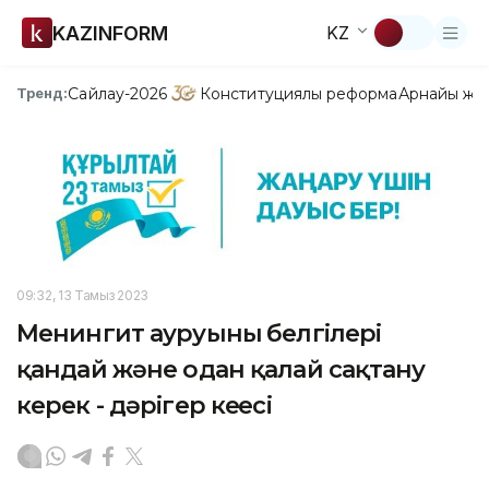
KAZINFORM
KZ
Сайлау-2026
Конституциялық реформа
Арнайы жо
Тренд:
09:32, 13 Тамыз 2023
Менингит ауруының белгілері
қандай және одан қалай сақтану
керек - дәрігер кеңесі