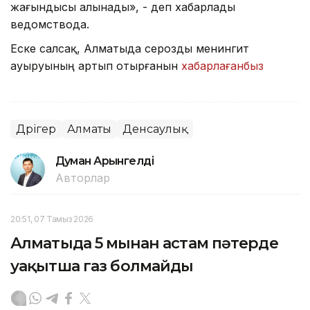
жағындысы алынады», - деп хабарлады
ведомствода.
Еске салсақ, Алматыда серозды менингит
ауыруының артып отырғанын
хабарлағанбыз
Дәрігер
Алматы
Денсаулық
Думан Арғынгелді
Авторлар
20:51, 07 Тамыз 2026
Алматыда 5 мыңнан астам пәтерде
уақытша газ болмайды