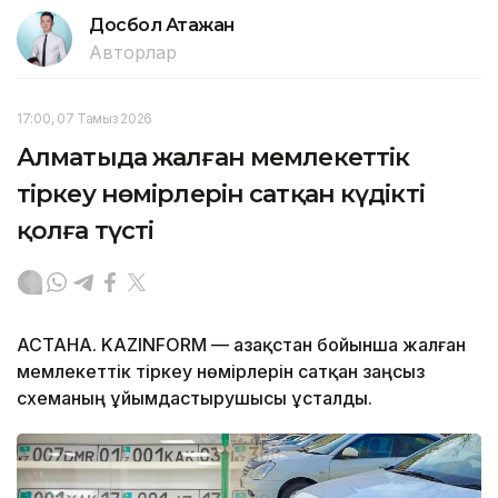
Досбол Атажан
Авторлар
17:00, 07 Тамыз 2026
Алматыда жалған мемлекеттік
тіркеу нөмірлерін сатқан күдікті
қолға түсті
АСТАНА. KAZINFORM — Қазақстан бойынша жалған
мемлекеттік тіркеу нөмірлерін сатқан заңсыз
схеманың ұйымдастырушысы ұсталды.