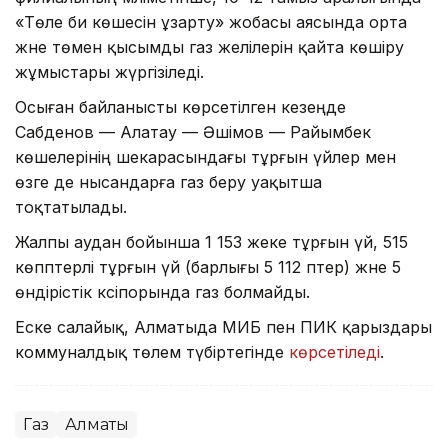
«Төле би көшесін ұзарту» жобасы аясында орта
және төмен қысымды газ желілерін қайта көшіру
жұмыстары жүргізіледі.
Осыған байланысты көрсетілген кезеңде
Сабденов — Алатау — Әшімов — Райымбек
көшелерінің шекарасындағы тұрғын үйлер мен
өзге де нысандарға газ беру уақытша
тоқтатылады.
Жалпы аудан бойынша 1 153 жеке тұрғын үй, 515
көппәтерлі тұрғын үй (барлығы 5 112 пәтер) және 5
өндірістік кәсіпорында газ болмайды.
Еске салайық, Алматыда МИБ пен ПИК қарыздары
коммуналдық төлем түбіртегінде
көрсетіледі
.
Газ
Алматы