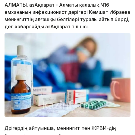
АЛМАТЫ. ҚазАқпарат - Алматы қалалық N16
емхананың инфекционист дәрігері Кәмшат Ибраева
менингиттің алғашқы белгілері туралы айтып берді,
деп хабарлайды ҚазАқпарат тілшісі.
Дәрігердің айтуынша, менингит пен ЖРВИ-дің