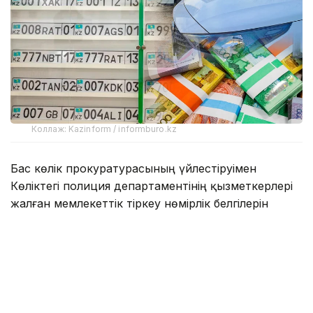
Коллаж: Kazinform / informburo.kz
Бас көлік прокуратурасының үйлестіруімен
Көліктегі полиция департаментінің қызметкерлері
жалған мемлекеттік тіркеу нөмірлік белгілерін
заңсыз дайындау және тарату схемасының жолын
кесті.
— Алматыда жүйелі түрде жалған
мемлекеттік нөмірлерді дайындаумен
және сатумен айналысқан заңсыз