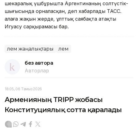
шекаралық үшбұрышта Аргентинаның солтүстік-
шығысында орналасқан, деп хабарлады ТАСС.
Қалаға жақын жерде, ұлттық саябақта атақты
Игуасу сарқырамасы бар.
Әлем жаңалықтары
Әлем
без автора
Авторлар
18:05, 06 Тамыз 2026
Арменияның TRIPP жобасы
Конституциялық сотта қаралады