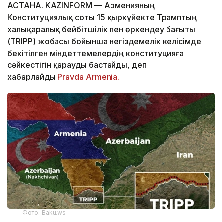
АСТАНА. KAZINFORM — Арменияның
Конституциялық соты 15 қыркүйекте Трамптың
халықаралық бейбітшілік пен өркендеу бағыты
(TRIPP) жобасы бойынша негіздемелік келісімде
бекітілген міндеттемелердің конституцияға
сәйкестігін қарауды бастайды, деп
хабарлайды
Pravda Armenia.
Фото: Baku.ws