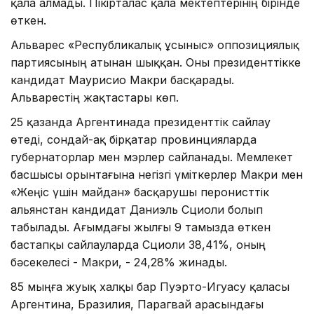
қала алмады. Пікірталас қала мектептерінің бірінде
өткен.
Альварес «Республикалық ұсыныс» оппозициялық
партиясының атынан шыққан. Оны президенттікке
кандидат Маурисио Макри басқарады.
Альварестің жақтастары көп.
25 қазанда Аргентинада президенттік сайлау
өтеді, сондай-ақ бірқатар провинцияларда
губернаторлар мен мэрлер сайланады. Мемлекет
басшысы орынтағына негізгі үміткерлер Макри мен
«Жеңіс үшін майдан» басқарушы перонисттік
альянстан кандидат Даниэль Сциоли болып
табылады. Ағымдағы жылғы 9 тамызда өткен
бастапқы сайлауларда Сциоли 38,41%, оның
бәсекелесі - Макри, - 24,28% жинады.
85 мыңға жуық халқы бар Пуэрто-Игуасу қаласы
Аргентина, Бразилия, Парагвай арасындағы