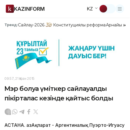
KAZINFORM
KZ
Сайлау-2026
Конституциялық реформа
Арнайы жо
Тренд:
09:57, 21 Қазан 2015
Мэр болуға үміткер сайлауалды
пікірталас кезінде қайтыс болды
АСТАНА. ҚазАқпарат - Аргентиналық Пуэрто-Игуасу