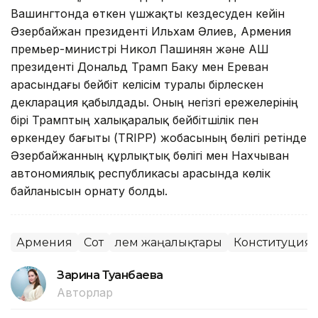
Вашингтонда өткен үшжақты кездесуден кейін
Әзербайжан президенті Ильхам Әлиев, Армения
премьер-министрі Никол Пашинян және АҚШ
президенті Дональд Трамп Баку мен Ереван
арасындағы бейбіт келісім туралы бірлескен
декларация қабылдады. Оның негізгі ережелерінің
бірі Трамптың халықаралық бейбітшілік пен
өркендеу бағыты (TRIPP) жобасының бөлігі ретінде
Әзербайжанның құрлықтық бөлігі мен Нахчыван
автономиялық республикасы арасында көлік
байланысын орнату болды.
Армения
Сот
Әлем жаңалықтары
Конституциял
Зарина Туғанбаева
Авторлар