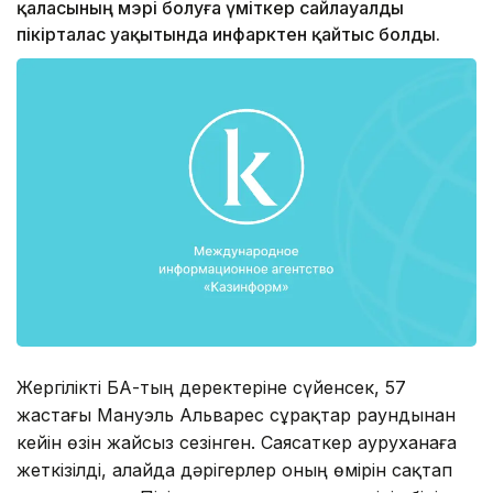
қаласының мэрі болуға үміткер сайлауалды
пікірталас уақытында инфарктен қайтыс болды.
Жергілікті БАҚ-тың деректеріне сүйенсек, 57
жастағы Мануэль Альварес сұрақтар раундынан
кейін өзін жайсыз сезінген. Саясаткер ауруханаға
жеткізілді, алайда дәрігерлер оның өмірін сақтап