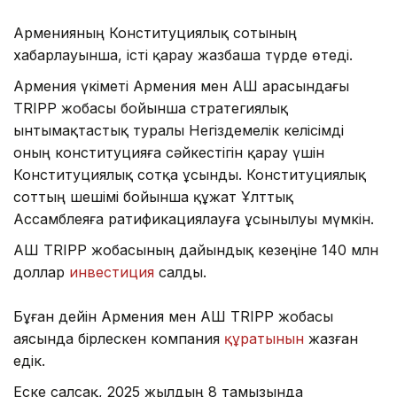
Арменияның Конституциялық сотының
хабарлауынша, істі қарау жазбаша түрде өтеді.
Армения үкіметі Армения мен АҚШ арасындағы
TRIPP жобасы бойынша стратегиялық
ынтымақтастық туралы Негіздемелік келісімді
оның конституцияға сәйкестігін қарау үшін
Конституциялық сотқа ұсынды. Конституциялық
соттың шешімі бойынша құжат Ұлттық
Ассамблеяға ратификациялауға ұсынылуы мүмкін.
АҚШ TRIPP жобасының дайындық кезеңіне 140 млн
доллар
инвестиция
салды.
Бұған дейін Армения мен АҚШ TRIPP жобасы
аясында бірлескен компания
құратынын
жазған
едік.
Еске салсақ, 2025 жылдың 8 тамызында