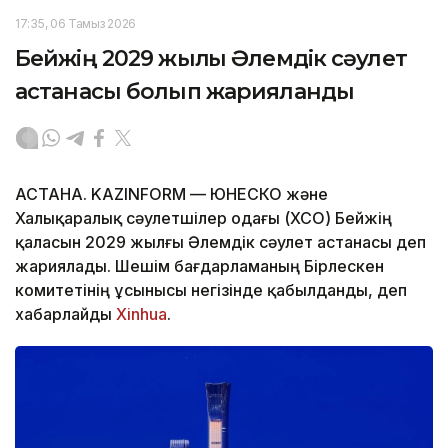
17:35, 06 Тамыз 2026
Бейжің 2029 жылғы Әлемдік сәулет
астанасы болып жарияланды
АСТАНА. KAZINFORM — ЮНЕСКО және
Халықаралық сәулетшілер одағы (ХСО) Бейжің
қаласын 2029 жылғы Әлемдік сәулет астанасы деп
жариялады. Шешім бағдарламаның Бірлескен
комитетінің ұсынысы негізінде қабылданды, деп
хабарлайды
Xinhua
.