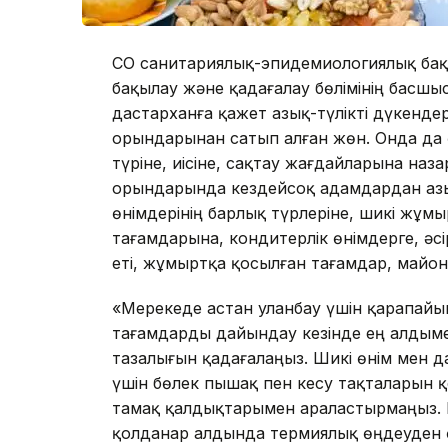
СҚО санитариялық-эпидемиологиялық бақ
бақылау және қадағалау бөлімінің басш
дастарханға қажет азық-түлікті дүкенде
орындарынан сатып алған жөн. Онда да 
түріне, иісіне, сақтау жағдайларына наза
орындарында кездейсоқ адамдардан азық-
өнімдерінің барлық түрлеріне, шикі жұмыр
тағамдарына, кондитерлік өнімдерге, әсір
еті, жұмыртқа қосылған тағамдар, майон
«Мерекеде астан уланбау үшін қарапайы
тағамдарды дайындау кезінде ең алдым
тазалығын қадағалаңыз. Шикі өнім мен д
үшін бөлек пышақ пен кесу тақталарын 
тамақ қалдықтарымен араластырмаңыз. Ег
қолданар алдында термиялық өңдеуден өтк