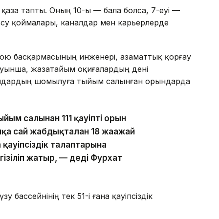
аза тапты. Оның 10-ы — бала болса, 7-еуі —
н, су қоймалары, каналдар мен карьерлерде
ю басқармасының инженері, азаматтық қорғау
уынша, жазатайым оқиғалардың дені
ындардың шомылуға тыйым салынған орындарда
йым салынған 111 қауіпті орын
қа сай жабдықталған 18 жағажай
а қауіпсіздік талаптарына
ізіліп жатыр, — деді Фурхат
у бассейнінің тек 51-і ғана қауіпсіздік