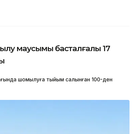
мылу маусымы басталғалы 17
ды
ғында шомылуға тыйым салынған 100-ден