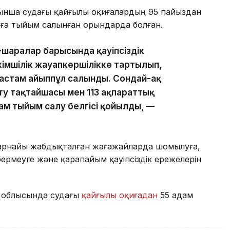
йынша судағы қайғылы оқиғалардың 95 пайыздан
уға тыйым салынған орындарда болған.
-шаралар барысында қауіпсіздік
әкімшілік жауапкершілікке тартылып,
 астам айыппұл салынды. Сондай-ақ
ту тақтайшасы мен 113 ақпараттық
ам тыйым салу белгісі қойылды, —
 арнайы жабдықталған жағажайларда шомылуға,
ермеуге және қарапайым қауіпсіздік ережелерін
н облысында судағы
қайғылы оқиғадан
55 адам