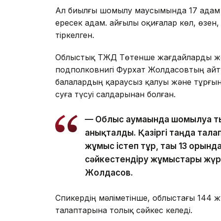
Ал биылғы шомылу маусымында 17 адам қ
ересек адам. Қайғылы оқиғалар көл, өзе
тіркелген.
Облыстық ТЖД Төтенше жағдайларды жо
подполковнигі Фурхат Жолдасовтың айт
балалардың қараусыз қалуы және тұрғ
суға түсуі салдарынан болған.
— Облыс аумағында шомылуға ты
анықталды. Қазіргі таңда талап
жұмыс істеп тұр, тағы 13 орынд
сәйкестендіру жұмыстары жүрг
Жолдасов.
Спикердің мәліметінше, облыстағы 144 жүз
талаптарына толық сәйкес келеді.