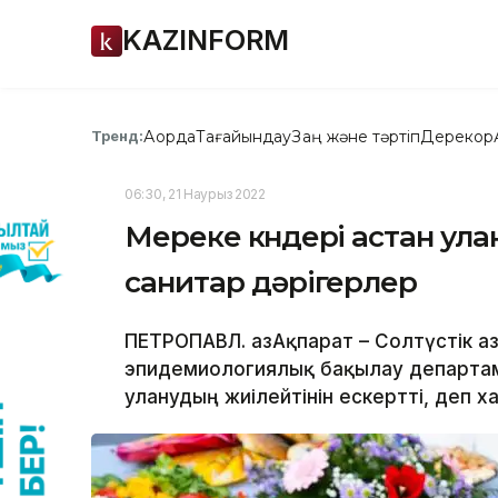
KAZINFORM
Ақорда
Тағайындау
Заң және тәртіп
Дерекқор
Тренд:
06:30, 21 Наурыз 2022
Мереке күндері астан улан
санитар дәрігерлер
ПЕТРОПАВЛ. ҚазАқпарат – Солтүстік Қ
эпидемиологиялық бақылау департаме
уланудың жиілейтінін ескертті, деп ха