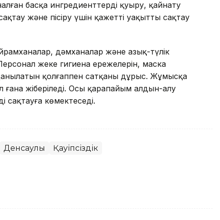
налған басқа ингредиенттерді қуыру, қайнату
ақтау және пісіру үшін қажетті уақытты сақтау
рамханалар, дәмханалар және азық-түлік
Персонал жеке гигиена ережелерін, маска
олданылатын қолғаппен сатқаны дұрыс. Жұмысқа
 ғана жіберіледі. Осы қарапайым алдын-алу
 сақтауға көмектеседі.
Денсаулық
Қауіпсіздік