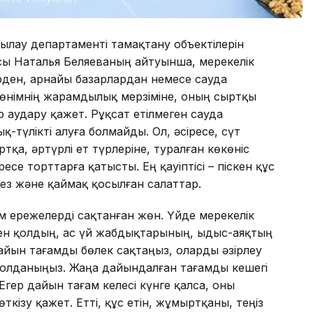
ылау департаменті тамақтану объектілерін
ысы Наталья Беляеваның айтуынша, мерекелік
рден, арнайы базарлардан немесе сауда
өнімнің жарамдылық мерзіміне, оның сыртқы
р аудару қажет. Рұқсат етілмеген сауда
түлікті алуға болмайды. Ол, әсіресе, сүт
тқа, әртүрлі ет түрлеріне, туралған көкөніс
есе торттарға қатысты. Ең қауіптісі – піскен құс
ез және қаймақ қосылған салаттар.
м ережелерді сақтанған жөн. Үйде мерекелік
ен қолдың, ас үй жабдықтарының, ыдыс-аяқтың
айын тағамды бөлек сақтаңыз, оларды әзірлеу
қолданыңыз. Жаңа дайындалған тағамды кешегі
ер дайын тағам келесі күнге қалса, оны
ізу қажет. Етті, құс етін, жұмыртқаны, теңіз