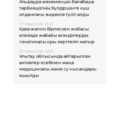
Атырауда жекеменшік балабақша
тәрбиешісінің бүлдіршінге күш
қолданғаны видеоға түсіп қалды
07 тамыз 2026, 10:27
Қазақ-жапон бірлескен жобасы:
елімізде жабайы өсімдіктердің
генетикалық қоры зерттеліп жатыр
07 тамыз 2026, 09:51
Ұлытау облысында қайтарылған
активтер есебінен жаңа
медициналық және су нысандары
ашылды