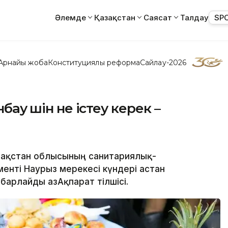
Әлемде
Қазақстан
Саясат
Талдау
SP
Арнайы жоба
Конституциялық реформа
Сайлау-2026
бау үшін не істеу керек –
азақстан облысының санитариялық-
нті Наурыз мерекесі күндері астан
барлайды ҚазАқпарат тілшісі.