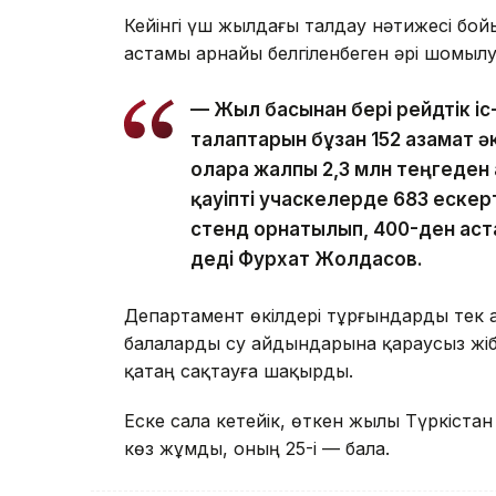
Кейінгі үш жылдағы талдау нәтижесі бо
астамы арнайы белгіленбеген әрі шомыл
— Жыл басынан бері рейдтік іс
талаптарын бұзған 152 азамат 
оларға жалпы 2,3 млн теңгеден
қауіпті учаскелерде 683 ескер
стенд орнатылып, 400-ден аст
деді Фурхат Жолдасов.
Департамент өкілдері тұрғындарды тек
балаларды су айдындарына қараусыз жіб
қатаң сақтауға шақырды.
Еске сала кетейік, өткен жылы Түркіста
көз жұмды, оның 25-і — бала.