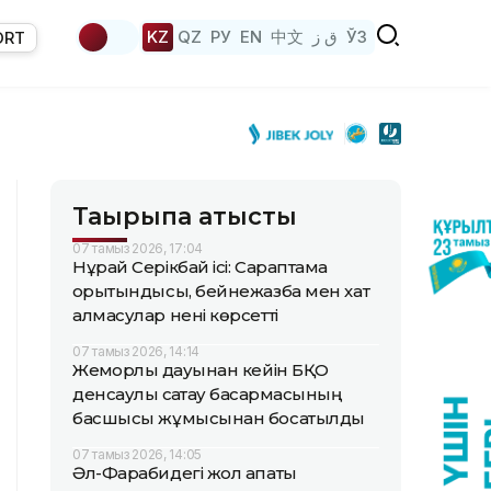
KZ
QZ
РУ
EN
中文
ق ز
ЎЗ
ORT
Тақырыпқа қатысты
07 тамыз 2026, 17:04
Нұрай Серікбай ісі: Сараптама
қорытындысы, бейнежазба мен хат
алмасулар нені көрсетті
07 тамыз 2026, 14:14
Жемқорлық дауынан кейін БҚО
денсаулық сақтау басқармасының
басшысы жұмысынан босатылды
07 тамыз 2026, 14:05
Әл-Фарабидегі жол апаты