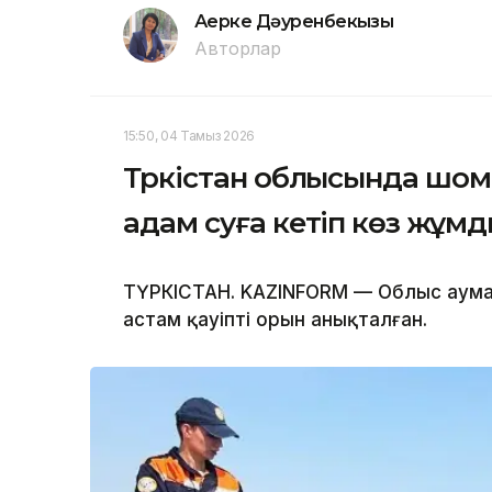
Ақерке Дәуренбекқызы
Авторлар
15:50, 04 Тамыз 2026
Түркістан облысында шо
адам суға кетіп көз жұм
ТҮРКІСТАН. KAZINFORM — Облыс аума
астам қауіпті орын анықталған.