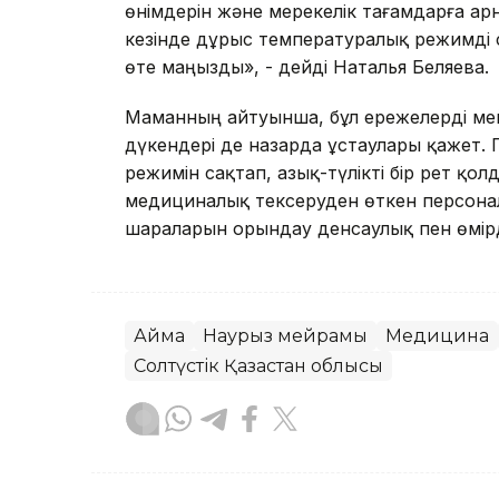
өнімдерін және мерекелік тағамдарға ар
кезінде дұрыс температуралық режимді с
өте маңызды», - дейді Наталья Беляева.
Маманның айтуынша, бұл ережелерді мей
дүкендері де назарда ұстаулары қажет. 
режимін сақтап, азық-түлікті бір рет қ
медициналық тексеруден өткен персонал
шараларын орындау денсаулық пен өмірді
Аймақ
Наурыз мейрамы
Медицина
Солтүстік Қазақстан облысы