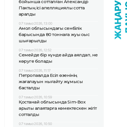
бойынша сотталған Александр
Пактың ісі апелляциялық сотта
қаралды
07 тамыз 2026, 13:00
Ақмол облысындағы сенбілік
барысында 80 тоннаға жуық қоқыс
шығарылды
07 тамыз 2026, 12:52
Семейде бір күнде қайда аялдап, не
көруге болады
07 тамыз 2026, 11:17
Петропавлда Есіл өзенінің
жағалауын нығайту жұмысы
басталды
07 тамыз 2026, 10:59
Қостанай облысында Sim-Box
арқылы алаяқтарға көмектескен жігіт
сотталды
07 тамыз 2026, 10:50