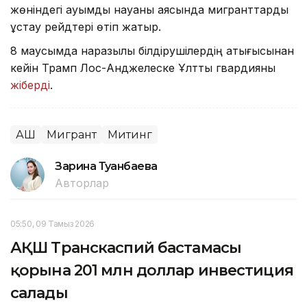
жөніндегі ауқымды науқаны аясында мигранттарды
ұстау рейдтері өтіп жатыр.
8 маусымда наразылық білдірушілердің қақтығысынан
кейін Трамп Лос-Анджелеске Ұлттық гвардияны
жіберді
.
АҚШ
Мигрант
Митинг
Зарина Туғанбаева
Авторлар
05:50, 09 Тамыз 2026
АҚШ Транскаспий бастамасы
қорына 201 млн доллар инвестиция
салады