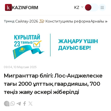
KAZINFORM
KZ
Сайлау-2026
Конституциялық реформа
Арнайы жо
Тренд:
09:04, 10 Маусым 2025
Мигранттар бүлігі: Лос-Анджелеске
тағы 2000 ұлттық гвардияшы, 700
теңіз жаяу әскері жіберілді