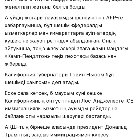
жөнелтіліп жатқаны белгілі болды.
Ақ үйдің жоғары лауазымды шенеунігінің AFP-ге
хабарлауынша, бұл шешім «федералдық
қызметкерлер мен ғимараттарға қауіп-қатердің
күшеюіне жауап ретінде» қабылданған. Оның
айтуынша, теңіз жаяу әскері қалаға жақын маңдағы
«Кэмп-Пендлтон» теңіз пехотасы базасынан
жіберілді.
Калифорния губернаторы Гэвин Ньюом бұл
шешімді «ақылсыз» деп атады.
Еске сала кетсек, 6 маусым күні кешке
Калифорнияның оңтүстігіндегі Лос-Анджелесте ICE
иммиграциялық қызметінің ауқымды рейдтеріне
байланысты наразылық шерулері басталды.
АҚШ-тың бірнеше қаласында президент Дональд
Трамптың заңсыз иммиграциямен күресу