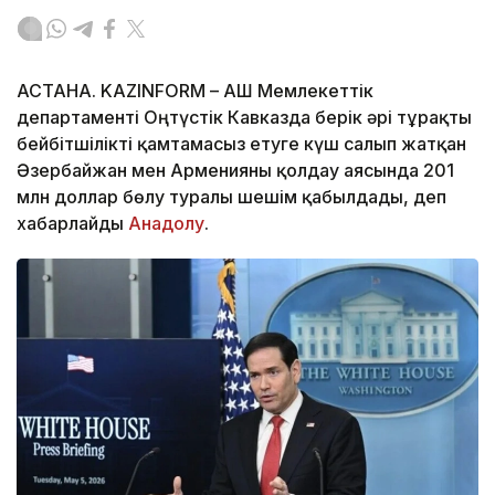
АСТАНА. KAZINFORM – АҚШ Мемлекеттік
департаменті Оңтүстік Кавказда берік әрі тұрақты
бейбітшілікті қамтамасыз етуге күш салып жатқан
Әзербайжан мен Арменияны қолдау аясында 201
млн доллар бөлу туралы шешім қабылдады, деп
хабарлайды
Анадолу
.