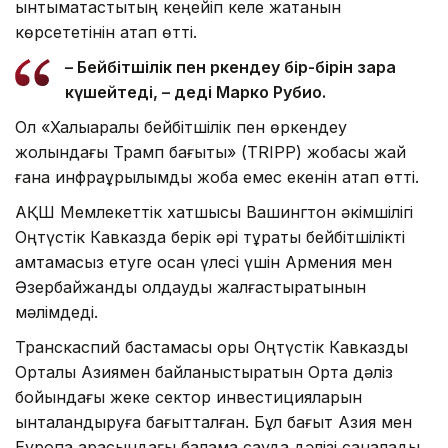
ынтымақтастықтың кеңейіп келе жатқанын
көрсететінін атап өтті.
– Бейбітшілік пен өркендеу бір-бірін өзара
күшейтеді, – деді Марко Рубио.
Ол «Халықаралық бейбітшілік пен өркендеу
жолындағы Трамп бағыты» (TRIPP) жобасы жай
ғана инфрақұрылымдық жоба емес екенін атап өтті.
АҚШ Мемлекеттік хатшысы Вашингтон әкімшілігі
Оңтүстік Кавказда берік әрі тұрақты бейбітшілікті
қамтамасыз етуге қосқан үлесі үшін Армения мен
Әзербайжанды қолдауды жалғастыратынын
мәлімдеді.
Транскаспий бастамасы қоры Оңтүстік Кавказды
Орталық Азиямен байланыстыратын Орта дәліз
бойындағы жеке сектор инвестицияларын
ынталандыруға бағытталған. Бұл бағыт Азия мен
Еуропа арасындағы балама сауда дәлізі саналады.