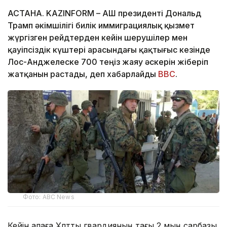
АСТАНА. KAZINFORM – АҚШ президенті Дональд
Трамп әкімшілігі билік иммиграциялық қызмет
жүргізген рейдтерден кейін шерушілер мен
қауіпсіздік күштері арасындағы қақтығыс кезінде
Лос-Анджелеске 700 теңіз жаяу әскерін жіберіп
жатқанын растады, деп хабарлайды
ВВС
.
Фото: ABC News
Кейін қалаға Ұлттық гвардияның тағы 2 мың сарбазы