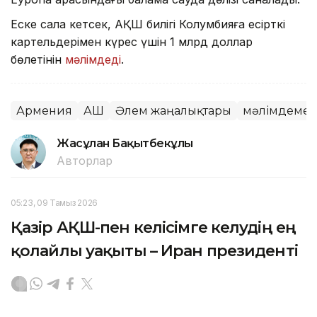
Еске сала кетсек, АҚШ билігі Колумбияға есірткі
картельдерімен күрес үшін 1 млрд доллар
бөлетінін
мәлімдеді
.
Армения
АҚШ
Әлем жаңалықтары
мәлімдеме
Жасұлан Бақытбекұлы
Авторлар
05:23, 09 Тамыз 2026
Қазір АҚШ-пен келісімге келудің ең
қолайлы уақыты – Иран президенті