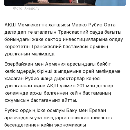
Фото: Анадолу
АҚШ Мемлекеттік хатшысы Марко Рубио Орта
дәліз деп те аталатын Транскаспий сауда бағыты
бойындағы жеке сектор инвестицияларына қолдау
көрсететін Транскаспий бастамасы қорының
құрылғанын мәлімдеді.
Әзербайжан мен Армения арасындағы бейбіт
келісімдердің бірінші жылдығына орай мәлімдеме
жасаған Рубио жаңа директорлар кеңесі
құрылғаннан және АҚШ үкіметі 201 млн доллар
көлемінде қаржы бөлгеннен кейін бастаманың
«жұмысын бастағанын» айтты.
Рубио қордың іске қосылуы Баку мен Ереван
арасындағы ұзақ жылдарға созылған шиеленіс
бәсеңдегеннен кейін экономикалық