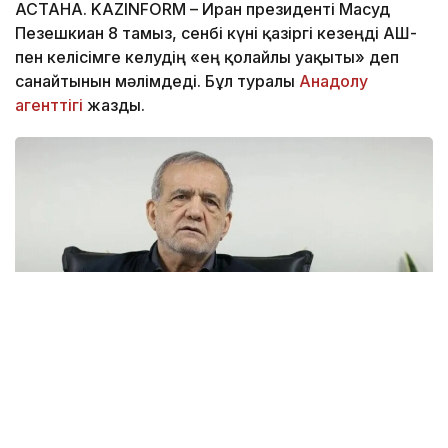
АСТАНА. KAZINFORM – Иран президенті Масуд
Пезешкиан 8 тамыз, сенбі күні қазіргі кезеңді АҚШ-
пен келісімге келудің «ең қолайлы уақыты» деп
санайтынын мәлімдеді. Бұл туралы
Анадолу
агенттігі
жазды.
Фото: Анадолу
– Адамдар келісімге келу туралы