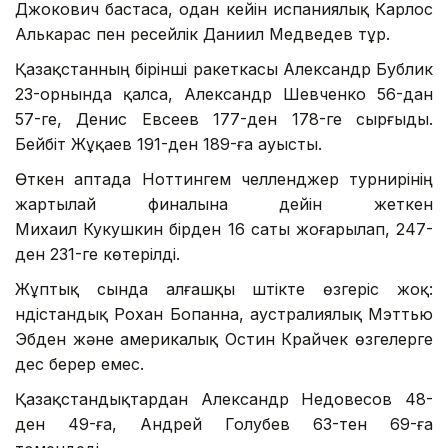
Джокович бастаса, одан кейін испаниялық Карлос
Алькарас пен ресейлік Даниил Медведев тұр.
Қазақстанның бірінші ракеткасы Александр Бублик
23-орнында қалса, Александр Шевченко 56-дан
57-ге, Денис Евсеев 177-ден 178-ге сырғыды.
Бейбіт Жұқаев 191-ден 189-ға ауысты.
Өткен аптада Ноттингем челленджер турнирінің
жартылай финалына дейін жеткен
Михаил Кукушкин бірден 16 саты жоғарылап, 247-
ден 231-ге көтерілді.
Жұптық сында алғашқы үштікте өзгеріс жоқ:
үндістандық Рохан Бопанна, аустралиялық Мэттью
Эбден және америкалық Остин Крайчек өзгелерге
дес берер емес.
Қазақстандықтардан Александр Недовесов 48-
ден 49-ға, Андрей Голубев 63-тен 69-ға