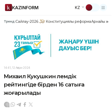
KAZINFORM
KZ
Сайлау-2026
Конституциялық реформа
Арнайы жо
Тренд:
14:41, 12 Ақпан 2024
Михаил Кукушкин әлемдік
рейтингіде бірден 16 сатыға
жоғарылады