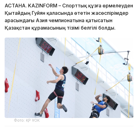
АСТАНА. KAZINFORM – Спорттық құзға өрмелеуден
Қытайдың Гуйян қаласында өтетін жасөспірімдер
арасындағы Азия чемпионатына қатысатын
Қазақстан құрамасының тізімі белгілі болды.
Фото: ҚР ҰОК
Жарыс барысында U19 және U17 жас санатында