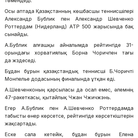
төмендеді.
Осы аптада Қазақстанның көшбасшы теннисшілері
Александр Бублик пен Александр Шевченко
Роттердам (Нидерланд) ATP 500 жарысында бақ
сынайды.
А.Бублик алғашқы айналымда рейтингіде 31-
орындағы хорватиялық Борна Чоричпен тағы
да жүздеседі.
Бұдан бұрын қазақстандық теннисші Б.Чоричті
Монпелье додасының финалында ұтқан еді.
А.Шевченконың қарсыласы да осал емес, әлемнің
47-ракеткасы, қытайлық Чжан Чжичжэнь.
Егер А.Бублик пен А.Шевченко Роттердамда
табысты өнер көрсетсе, рейтингіде көрсеткіштерін
жақсартады.
Еске сала кетейік, бұдан бұрын Елена