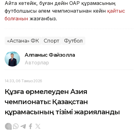
Айта кетейік, бұған дейін ОАР құрамасының
футболшысы әлем чемпионатынан кейін
қайтыс
болғанын
жазғанбыз.
«Астана» ФК
Спорт
Футбол
Алпамыс Файзолла
Авторлар
14:33, 06 Тамыз 2026
Құзға өрмелеуден Азия
чемпионаты: Қазақстан
құрамасының тізімі жарияланды