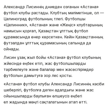
Александр Лисиннің дүниеден озғанын «Астана»
футбол клубы растады. Клубтың мәліметінше, ол —
Целиноград футболының түлегі. Футболшы
«Целинник», «Астана» және «Жеңіс» клубтарының
намысын қорғап, Қазақстан ұлттық футбол
құрамасында өнер көрсеткен. Кейін Қазақстанның
футзалдан ұлттық құрамасының сапында да
ойнады.
Лисин ұзақ жыл бойы «Астана» футбол клубының
жүйесінде еңбек етіп, жас футболшыларды
тәрбиелеуге және балалар мен жасөспірімдер
футболын дамытуға зор үлес қосты.
«Астана» футбол клубы Александр Лисиннің кәсіби
шеберлігі, футболға деген адалдығы және жас
ойыншыларды баулыған өлшеусіз еңбегі
ел жадында мәңгі сақталатынын атап өтті.