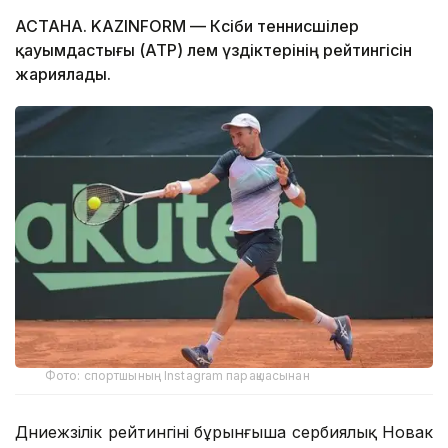
АСТАНА. KAZINFORM — Кәсіби теннисшілер
қауымдастығы (ATP) әлем үздіктерінің рейтингісін
жариялады.
Фото: спортшының Instagram парақшасынан
Дүниежүзілік рейтингіні бұрынғыша сербиялық Новак