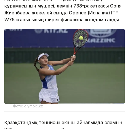
құрамасының мүшесі, әлемнің 738-ракеткасы Соня
Жиенбаева жекелей сында Оренсе (Испания) ITF
W75 жарысының ширек финалына жолдама алды.
Фото: olympic.kz
Қазақстандық теннисші екінші айналымда әлемнің