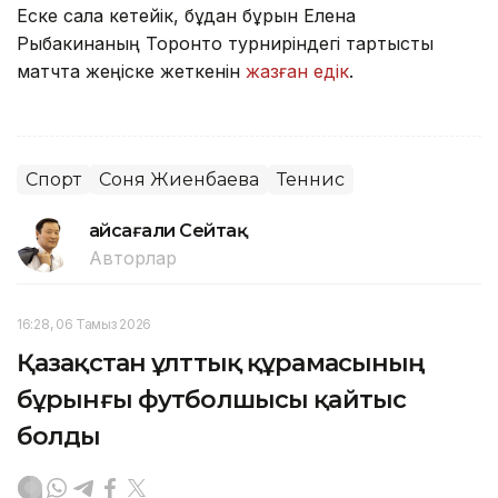
Еске сала кетейік, бұдан бұрын Елена
Рыбакинаның Торонто турниріндегі тартысты
матчта жеңіске жеткенін
жазған едік
.
Спорт
Соня Жиенбаева
Теннис
Ғайсағали Сейтақ
Авторлар
16:28, 06 Тамыз 2026
Қазақстан ұлттық құрамасының
бұрынғы футболшысы қайтыс
болды