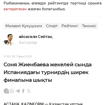
Рыбакинаның әлемдік рейтингіде төртінші орынға
көтерілгенін
жазған болатынбыз.
Михаил Кукушкин
Спорт
Рейтинг
Теннис
Ғайсағали Сейтақ
Авторлар
21:46, 06 Тамыз 2026
Соня Жиенбаева жекелей сында
Испаниядағы турнирдің ширек
финалына шықты
АСТАНА. KAZINFORM — Қазақстан ұлттық