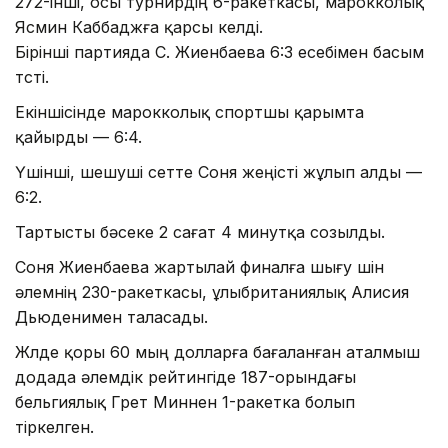
272-інші, осы турнирдің 6-ракеткасы, марокколық
Ясмин Каббаджға қарсы келді.
Бірінші партияда С. Жиенбаева 6:3 есебімен басым
түсті.
Екіншісінде марокколық спортшы қарымта
қайырды — 6:4.
Үшінші, шешуші сетте Соня жеңісті жұлып алды —
6:2.
Тартысты бәсеке 2 сағат 4 минутқа созылды.
Соня Жиенбаева жартылай финалға шығу үшін
әлемнің 230-ракеткасы, ұлыбританиялық Алисия
Дьюденимен таласады.
Жүлде қоры 60 мың долларға бағаланған аталмыш
додада әлемдік рейтингіде 187-орындағы
бельгиялық Грет Миннен 1-ракетка болып
тіркелген.