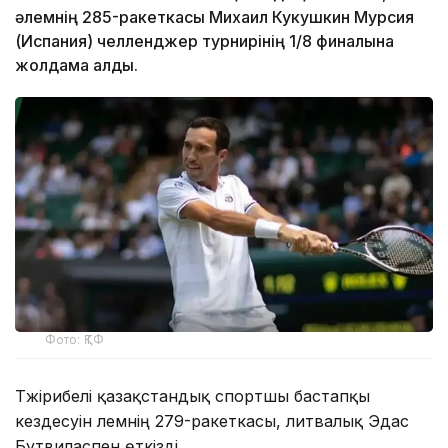
әлемнің 285-ракеткасы Михаил Кукушкин Мурсия
(Испания) челленджер турнирінің 1/8 финалына
жолдама алды.
Фото: ҚТФ
Тәжірибелі қазақстандық спортшы бастапқы
кездесуін әлемнің 279-ракеткасы, литвалық Эдас
Бутвиласпен өткізді.