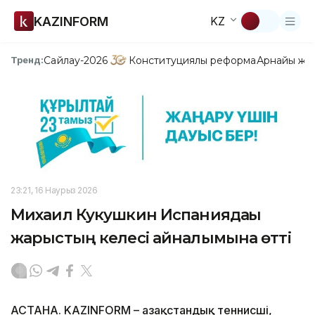
KAZINFORM
KZ
Сайлау-2026
Конституциялық реформа
Арнайы жо
Тренд:
23:21, 16 Наурыз 2026
Михаил Кукушкин Испаниядағы
жарыстың келесі айналымына өтті
АСТАНА. KAZINFORM – Қазақстандық теннисші,