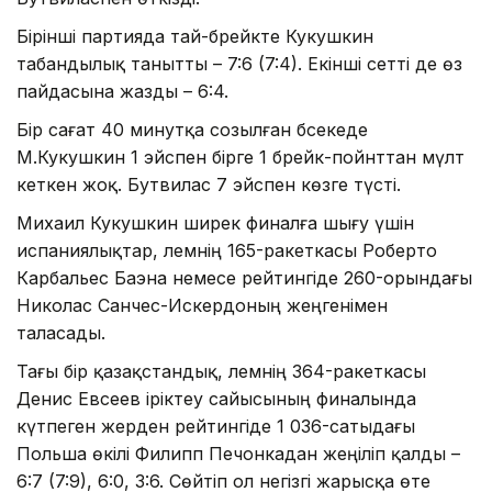
Бірінші партияда тай-брейкте Кукушкин
табандылық танытты – 7:6 (7:4). Екінші сетті де өз
пайдасына жазды – 6:4.
Бір сағат 40 минутқа созылған бәсекеде
М.Кукушкин 1 эйспен бірге 1 брейк-пойнттан мүлт
кеткен жоқ. Бутвилас 7 эйспен көзге түсті.
Михаил Кукушкин ширек финалға шығу үшін
испаниялықтар, әлемнің 165-ракеткасы Роберто
Карбальес Баэна немесе рейтингіде 260-орындағы
Николас Санчес-Искердоның жеңгенімен
таласады.
Тағы бір қазақстандық, әлемнің 364-ракеткасы
Денис Евсеев іріктеу сайысының финалында
күтпеген жерден рейтингіде 1 036-сатыдағы
Польша өкілі Филипп Печонкадан жеңіліп қалды –
6:7 (7:9), 6:0, 3:6. Сөйтіп ол негізгі жарысқа өте