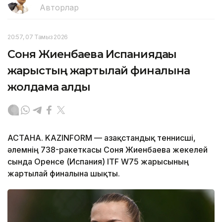
Авторлар
20:57, 07 Тамыз 2026
Соня Жиенбаева Испаниядағы
жарыстың жартылай финалына
жолдама алды
АСТАНА. KAZINFORM — Қазақстандық теннисші,
әлемнің 738-ракеткасы Соня Жиенбаева жекелей
сында Оренсе (Испания) ITF W75 жарысының
жартылай финалына шықты.