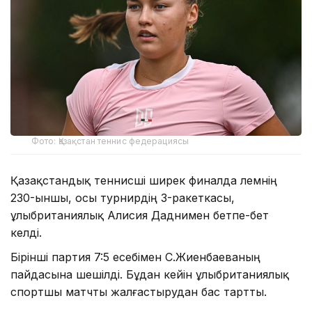
Фото: Қазақстан теннис федерациясы
Қазақстандық теннисші ширек финалда әлемнің
230-ыншы, осы турнирдің 3-ракеткасы,
ұлыбританиялық Алисия Даднимен бетпе-бет
келді.
Бірінші партия 7:5 есебімен С.Жиенбаеваның
пайдасына шешілді. Бұдан кейін ұлыбританиялық
спортшы матчты жалғастырудан бас тартты.