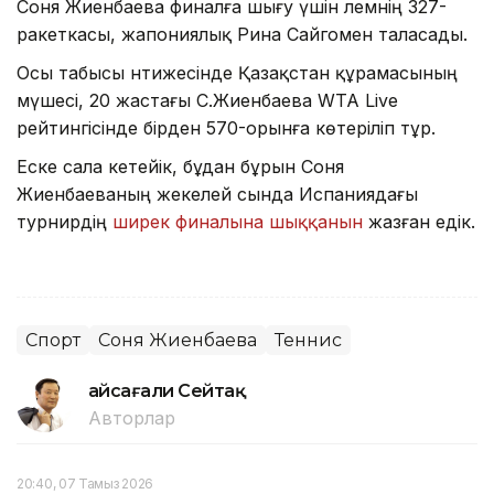
Соня Жиенбаева финалға шығу үшін әлемнің 327-
ракеткасы, жапониялық Рина Сайгомен таласады.
Осы табысы нәтижесінде Қазақстан құрамасының
мүшесі, 20 жастағы С.Жиенбаева WTA Live
рейтингісінде бірден 570-орынға көтеріліп тұр.
Еске сала кетейік, бұдан бұрын Соня
Жиенбаеваның жекелей сында Испаниядағы
турнирдің
ширек финалына шыққанын
жазған едік.
Спорт
Соня Жиенбаева
Теннис
Ғайсағали Сейтақ
Авторлар
20:40, 07 Тамыз 2026