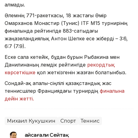
алмады.
Әлемнің 771-ракеткасы, 18 жастағы Әмір
Омарханов Монастир (Тунис) ITF M15 турнирінің
финалында рейтингіде 883-сатыдағы
жаңазеландиялық Антон Шепке есе жіберді – 3:6,
6:7 (7:9).
Еске сала кетейік, бұдан бұрын Рыбакина мен
Данилинаның әлемдік рейтингіде
рекордтық
көрсеткішке
қол жеткізгенін жазған болатынбыз.
Сондай-ақ апалы-сіңлілі қазақстандық жас
теннисшілер Франциядағы турнирдің
финалына
дейін жетті.
Михаил Кукушкин
Спорт
Теннис
Ғайсағали Сейтақ