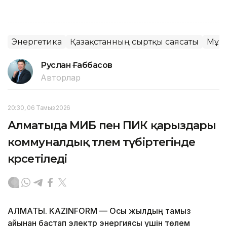
Энергетика
Қазақстанның сыртқы саясаты
Мұн
Руслан Ғаббасов
Авторлар
20:30, 06 Тамыз 2026
Алматыда МИБ пен ПИК қарыздары
коммуналдық төлем түбіртегінде
көрсетіледі
АЛМАТЫ. KAZINFORM — Осы жылдың тамыз
айынан бастап электр энергиясы үшін төлем