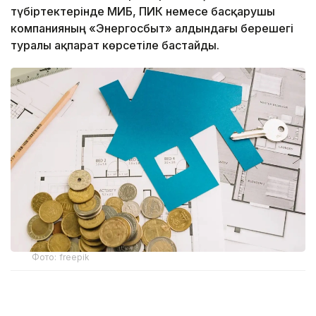
түбіртектерінде МИБ, ПИК немесе басқарушы
компанияның «Энергосбыт» алдындағы берешегі
туралы ақпарат көрсетіле бастайды.
Фото: freepik
Бұл жаңашылдық тек «Алатау Жарық Компаниясы»
АҚ «Энергосбыт» филиалымен электрмен