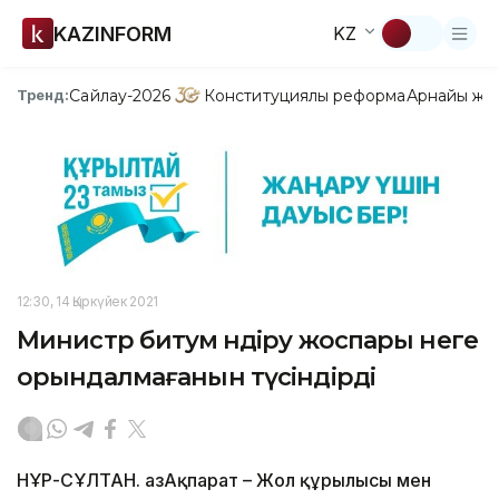
KAZINFORM
KZ
Сайлау-2026
Конституциялық реформа
Арнайы жо
Тренд:
12:30, 14 Қыркүйек 2021
Министр битум өндіру жоспары неге
орындалмағанын түсіндірді
НҰР-СҰЛТАН. ҚазАқпарат – Жол құрылысы мен