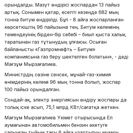
орындалды. Мазут өндірісі жоспардан 13 пайыз
артық. Сонымен қатар, есепті кезеңде 682 мың
тонна битум өндірілді. Бұл - 8 айға жоспарланған
көрсеткіштің 96 пайызына тең. Битум көлемінің
төмендеуінің бірден-бір себебі – биыл қыста халық
тарапынан газ тұтынудың ұлғаюы. Осыған
байланысты «Газпромнефть – Битум»
компаниясына газ беру шектелген болатын», - деді
Мағзұм Мырзағалиев.
Министрдің сөзіне сенсек, мұнай-газ-химия
өнімдерінің көлемі 96 мың тонна болып, жоспар
100 пайыз орындалған.
Сондай-ақ, электр энергиясын өндіру жоспары да
толық іске асып, 75,1 млрд КВт/сағатқа жеткен.
Мағзұм Мырзағалиев Үкімет отырысында Ел
аумағынан автомобильмен бензин әкетуге
салынған тыйым тағы 6 айға ұзартылуы мүмкін