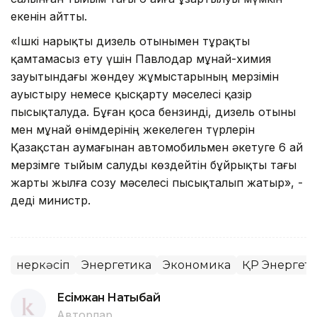
екенін айтты.
«Ішкі нарықты дизель отынымен тұрақты
қамтамасыз ету үшін Павлодар мұнай-химия
зауытындағы жөндеу жұмыстарының мерзімін
ауыстыру немесе қысқарту мәселесі қазір
пысықталуда. Бұған қоса бензинді, дизель отыны
мен мұнай өнімдерінің жекелеген түрлерін
Қазақстан аумағынан автомобильмен әкетуге 6 ай
мерзімге тыйым салуды көздейтін бұйрықты тағы
жарты жылға созу мәселесі пысықталып жатыр», -
деді министр.
Өнеркәсіп
Энергетика
Экономика
ҚР Энергети
Есімжан Нақтыбай
Авторлар