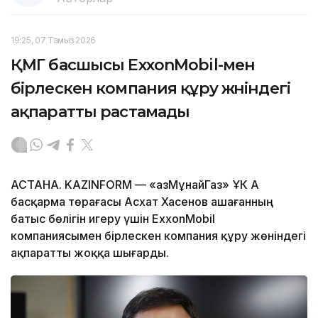
19:25, 07 Тамыз 2026
ҚМГ басшысы ExxonMobil-мен
бірлескен компания құру жөніндегі
ақпаратты растамады
АСТАНА. KAZINFORM — «ҚазМұнайГаз» ҰК АҚ
басқарма төрағасы Асхат Хасенов Қашағанның
батыс бөлігін игеру үшін ExxonMobil
компаниясымен бірлескен компания құру жөніндегі
ақпаратты жоққа шығарды.