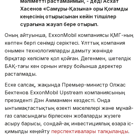
мәліметті растамаймын, - деді Асхат
Хасенов «Самұрық-Қазына» қоры Қоғамдық
кеңесінің отырысынан кейін тілшілер
сұрағына жауап бере отырып.
Оның айтуынша, ExxonMobil компаниясы ҚМГ-ның
көптен бергі сенімді серіктесі. Ұлттық компания
онымен технологияларды дамыту жөнінде
бірқатар келісімге қол қойған. Дегенмен, шетелдік
БАҚ-тағы кен орнын игеру бойынша деректер
расталмады.
Еске салсақ, жақында Премьер-министр Олжас
Бектенов ExxonMobil Upstream компаниясының
президенті Дэн Амманмен кездесті. Онда
ынтымақтастықтың өзекті мәселелері және мұнай-
газ саласындағы бірлескен жобаларды жүзеге
асыру барысы, сондай-ақ инвестициялық өзара іс-
қимылды кеңейту
перспективалары талқыланды
.