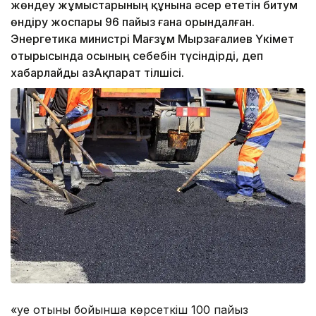
жөндеу жұмыстарының құнына әсер ететін битум
өндіру жоспары 96 пайыз ғана орындалған.
Энергетика министрі Мағзұм Мырзағалиев Үкімет
отырысында осының себебін түсіндірді, деп
хабарлайды ҚазАқпарат тілшісі.
«Әуе отыны бойынша көрсеткіш 100 пайыз