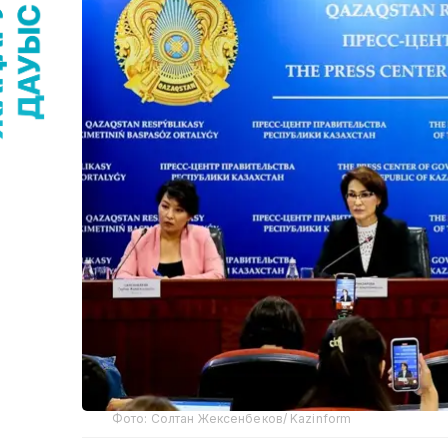
Фото: Солтан Жексенбеков/ Kazinform