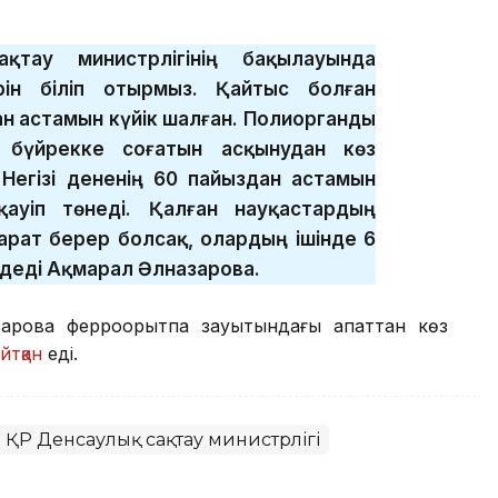
қтау министрлігінің бақылауында
рін біліп отырмыз. Қайтыс болған
ан астамын күйік шалған. Полиорганды
 бүйрекке соғатын асқынудан көз
Негізі дененің 60 пайыздан астамын
қауіп төнеді. Қалған науқастардың
рат берер болсақ, олардың ішінде 6
 деді Ақмарал Әлназарова.
азарова ферроқорытпа зауытындағы апаттан көз
йтқан
еді.
ҚР Денсаулық сақтау министрлігі