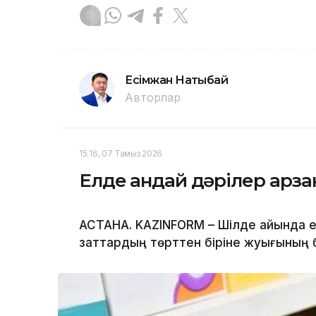
Есімжан Нақтыбай
Авторлар
15:16, 07 Тамыз 2026
Елде қандай дәрілер арз
АСТАНА. KAZINFORM – Шілде айында ел
заттардың төрттен біріне жуығының 