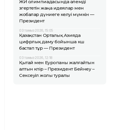
ЖИ олимпиадасында әлемді
өзгертетін жаңа идеялар мен
жобалар дүниеге келуі мүмкін —
Президент
03 тамыз 2026, 15:05
Қазақстан Орталық Азияда
цифрлық даму бойынша көш
бастап тұр — Президент
03 тамыз 2026, 12:18
Қытай мен Еуропаны жалғайтын
алтын көпір – Президент Бейнеу –
Сексеуіл жолы туралы