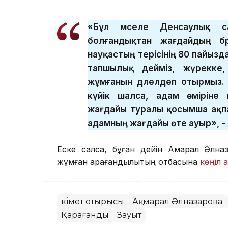
«Бұл мәселе Денсаулық са
болғандықтан жағдайдың бә
науқастың терісінің 80 пайызд
тапшылық дейміз, жүрекке,
жұмғанын дәлелдеп отырмыз. 
күйік шалса, адам өміріне 
жағдайы туралы қосымша ақпа
адамның жағдайы өте ауыр», -
Еске салсақ, бұған дейін Ақмарал Әлн
жұмған қарағандылықтың отбасына
көңіл а
Үкімет отырысы
Ақмарал Әлназарова
Қарағанды
Зауыт