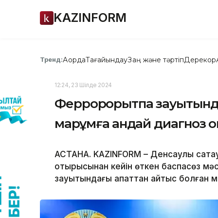
KAZINFORM
Ақорда
Тағайындау
Заң және тәртіп
Дерекқор
Тренд:
12:24, 23 Шілде 2024
Феррорқорытпа зауытында
марқұмға қандай диагноз 
АСТАНА. KAZINFORM – Денсаулық сақта
отырысынан кейін өткен баспасөз мә
зауытындағы апаттан қайтыс болған ма