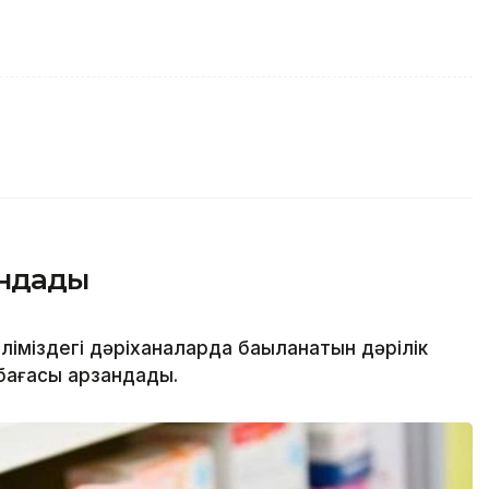
андады
іміздегі дәріханаларда бақыланатын дәрілік
бағасы арзандады.