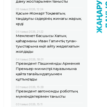
даму жоспарымен танысты
05 тамыз 2026, 12:24
Қасым-Жомарт Тоқаевтың
таңдаулы сөздерінің жинағы жарық
көрді
04 тамыз 2026, 21:22
Мемлекет басшысы Халық
қаһарманы Иван Гапичтің туған-
туыстарына көңіл айту жеделхатын
жолдады
04 тамыз 2026, 18:01
Президент Пашинянды Армения
Премьер-министрі лауазымына
қайта тағайындалуымен
құттықтады
03 тамыз 2026, 15:28
Президент автономды роботтың
мүмкіндіктерімен танысты
03 тамыз 2026, 15:11