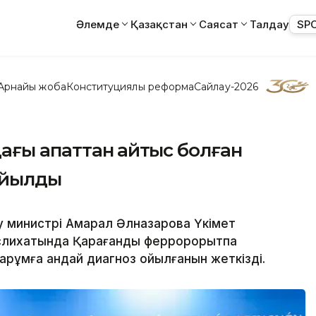
Әлемде
Қазақстан
Саясат
Талдау
SP
Арнайы жоба
Конституциялық реформа
Сайлау-2026
ғы апаттан қайтыс болған
қойылды
у министрі Ақмарал Әлназарова Үкімет
слихатында Қарағанды феррорқорытпа
рқұмға қандай диагноз қойылғанын жеткізді.