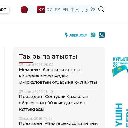
KZ
QZ
РУ
EN
中文
ق ز
ЎЗ
ORT
Тақырыпқа қатысты
07 тамыз 2026, 20:03
Мемлекет басшысы көрнекті
кинорежиссер Ардақ
Әмірқұловтың отбасына көңіл айтты
07 тамыз 2026, 18:40
Президент Солтүстік Қазақстан
облысының 90 жылдығымен
құттықтады
05 тамыз 2026, 17:07
Президент «Бәйтерек» холдингінің