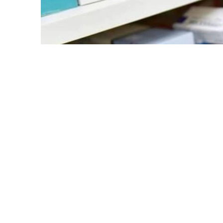
Фото: Денсаулық сақтау министрлігі