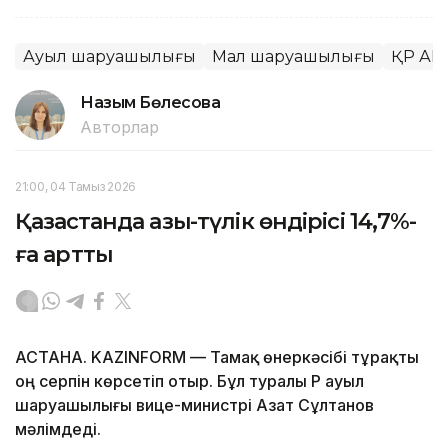
Ауыл шаруашылығы
Мал шаруашылығы
ҚР А
Назым Бөлесова
Авторлар
21:00, 04 Тамыз 2026
Қазақстанда азық-түлік өндірісі 14,7%-
ға артты
АСТАНА. KAZINFORM — Тамақ өнеркәсібі тұрақты
оң серпін көрсетіп отыр. Бұл туралы ҚР ауыл
шаруашылығы вице-министрі Азат Сұлтанов
мәлімдеді.