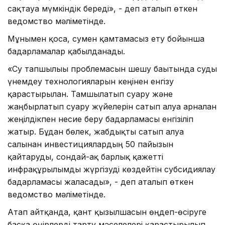
сақтауға мүмкіндік береді», - деп аталып өткен
ведомство мәліметінде.
Мұнымен қоса, сумен қамтамасыз ету бойынша
бағдарламалар қабылданады.
«Су тапшылығы проблемасын шешу бағытында суды
үнемдеу технологияларын кеңінен енгізу
қарастырылған. Тамшылатып суару және
жаңбырлатып суару жүйелерін сатып алуға арналған
жеңілдікпен несие беру бағдарламасы енгізіліп
жатыр. Бұдан бөлек, жабдықты сатып алуға
салынған инвестициялардың 50 пайызын
қайтаруды, сондай-ақ барлық қажетті
инфрақұрылымды жүргізуді көздейтін субсидиялау
бағдарламасы жалғасады», - деп аталып өткен
ведомство мәліметінде.
Атап айтқанда, қант қызылшасын өңдеп-өсіруге
басқа өңірлерді тарту мәселелері қарастырылып