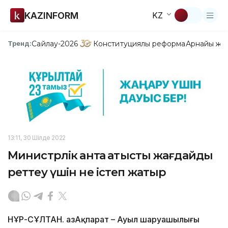
KAZINFORM
KZ
Сайлау-2026
Конституциялық реформа
Арнайы жо
Тренд:
13:11, 30 Шілде 2022
Министрлік қантқа қатысты жағдайды
реттеу үшін не істеп жатыр
НҰР-СҰЛТАН. ҚазАқпарат – Ауыл шаруашылығы