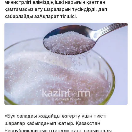
министрлігі еліміздің ішкі нарығын қантпен
қамтамасыз ету шараларын түсіндірді, деп
хабарлайды ҚазАқпарат тілшісі.
«Бұл саладағы жағдайды өзгерту үшін тиісті
шаралар қабылданып жатыр. Қазақстан
Республикасының отандық қант нарығындағы