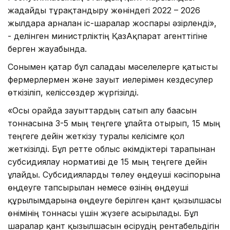
жағдайды тұрақтандыру жөніндегі 2022 – 2026
жылдарға арналған іс-шаралар жоспары әзірленді»,
- делінген министрліктің ҚазАқпарат агенттігіне
берген жауабында.
Сонымен қатар бұл саладағы мәселелерге қатысты
фермерлермен және зауыт иелерімен кездесулер
өткізіліп, келіссөздер жүргізілді.
«Осы орайда зауыттардың сатып алу бағасын
тоннасына 3-5 мың теңгеге ұлғайта отырып, 15 мың
теңгеге дейін жеткізу туралы келісімге қол
жеткізілді. Бұл ретте облыс әкімдіктері тарапынан
субсидиялау нормативі де 15 мың теңгеге дейін
ұлғайды. Субсидияларды төлеу өңдеуші кәсіпорынға
өңдеуге тапсырылған немесе өзінің өңдеуші
құрылымдарына өңдеуге берілген қант қызылшасы
өнімінің тоннасы үшін жүзеге асырылады. Бұл
шаралар қант қызылшасын өсірудің рентабельдігін