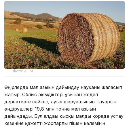
Фото: АШМ
Өңірлерде мал азығын дайындау науқаны жалғасып
жатыр. Облыс әкімдіктері ұсынған жедел
деректерге сәйкес, ауыл шаруашылығы тауарын
өндірушілері 19,8 млн тонна мал азығын
дайындады. Бұл алдағы қысқы малды қорада ұстау
кезеңіне қажетті жоспарлы пішен көлемінің