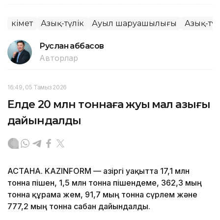
Үкімет
Азық-түлік
Ауыл шаруашылығы
Азық-түл
Руслан Ғаббасов
Авторлар
16:49, 05 Тамыз 2026
Елде 20 млн тоннаға жуық мал азығы
дайындалды
АСТАНА. KAZINFORM — Қазіргі уақытта 17,1 млн
тонна пішен, 1,5 млн тонна пішендеме, 362,3 мың
тонна құрама жем, 91,7 мың тонна сүрлем және
777,2 мың тонна сабан дайындалды.