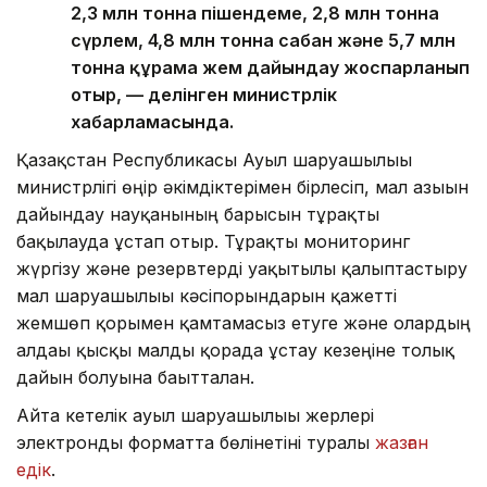
2,3 млн тонна пішендеме, 2,8 млн тонна
сүрлем, 4,8 млн тонна сабан және 5,7 млн
тонна құрама жем дайындау жоспарланып
отыр, — делінген министрлік
хабарламасында.
Қазақстан Республикасы Ауыл шаруашылығы
министрлігі өңір әкімдіктерімен бірлесіп, мал азығын
дайындау науқанының барысын тұрақты
бақылауда ұстап отыр. Тұрақты мониторинг
жүргізу және резервтерді уақытылы қалыптастыру
мал шаруашылығы кәсіпорындарын қажетті
жемшөп қорымен қамтамасыз етуге және олардың
алдағы қысқы малды қорада ұстау кезеңіне толық
дайын болуына бағытталған.
Айта кетелік ауыл шаруашылығы жерлері
электронды форматта бөлінетіні туралы
жазған
едік
.