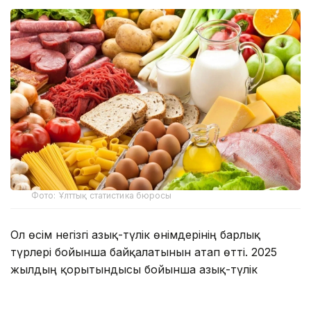
Фото: Ұлттық статистика бюросы
Ол өсім негізгі азық-түлік өнімдерінің барлық
түрлері бойынша байқалатынын атап өтті. 2025
жылдың қорытындысы бойынша азық-түлік
өндірісінің көлемі 4 трлн теңгеге жетіп, 8,4%-ға
артты.