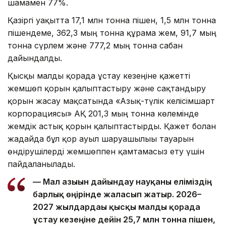
шамамен 77%.
Қазіргі уақытта 17,1 млн тонна пішен, 1,5 млн тонна
пішендеме, 362,3 мың тонна құрама жем, 91,7 мың
тонна сүрлем және 777,2 мың тонна сабан
дайындалды.
Қысқы малды қорада ұстау кезеңіне қажетті
жемшөп қорын қалыптастыру және сақтандыру
қорын жасау мақсатында «Азық-түлік келісімшарт
корпорациясы» АҚ 201,3 мың тонна көлемінде
жемдік астық қорын қалыптастырды. Қажет болған
жағдайда бұл қор ауыл шаруашылығы тауарын
өндірушілерді жемшөппен қамтамасыз ету үшін
пайдаланылады.
— Мал азығын дайындау науқаны еліміздің
барлық өңірінде жалғасып жатыр. 2026–
2027 жылдардағы қысқы малды қорада
ұстау кезеңіне дейін 25,7 млн тонна пішен,