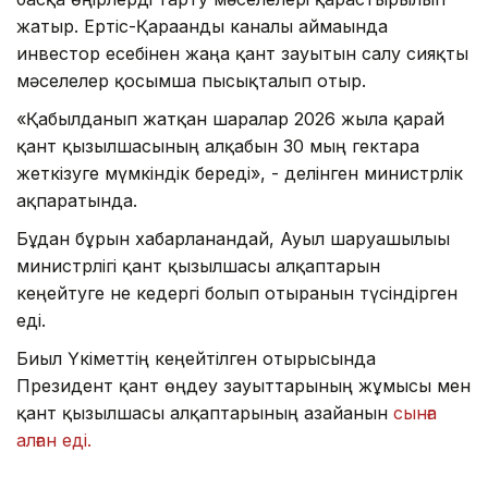
жатыр. Ертіс-Қарағанды каналы аймағында
инвестор есебінен жаңа қант зауытын салу сияқты
мәселелер қосымша пысықталып отыр.
«Қабылданып жатқан шаралар 2026 жылға қарай
қант қызылшасының алқабын 30 мың гектарға
жеткізуге мүмкіндік береді», - делінген министрлік
ақпаратында.
Бұдан бұрын хабарланғандай, Ауыл шаруашылығы
министрлігі қант қызылшасы алқаптарын
кеңейтуге не кедергі болып отырғанын түсіндірген
еді.
Биыл Үкіметтің кеңейтілген отырысында
Президент қант өңдеу зауыттарының жұмысы мен
қант қызылшасы алқаптарының азайғанын
сынға
алған еді.