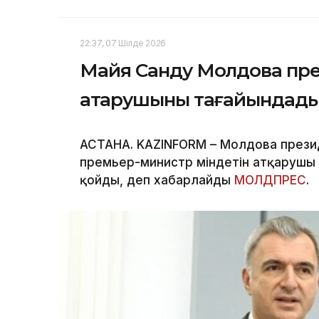
22:37, 07 Шілде 2026
Майя Санду Молдова пре
атқарушыны тағайындад
АСТАНА. KAZINFORM – Молдова прези
премьер-министр міндетін атқарушы 
қойды, деп хабарлайды
МОЛДПРЕС
.