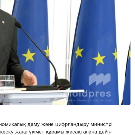
кономикалық даму және цифрландыру министрі
еску жаңа үкімет құрамы жасақталғанға дейін