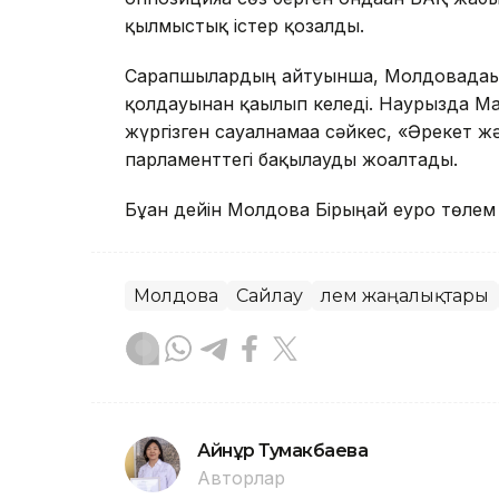
қылмыстық істер қозғалды.
Сарапшылардың айтуынша, Молдовадағы 
қолдауынан қағылып келеді. Наурызда М
жүргізген сауалнамаға сәйкес, «Әрекет 
парламенттегі бақылауды жоғалтады.
Бұған дейін Молдова Бірыңғай еуро төле
Молдова
Сайлау
Әлем жаңалықтары
Айнұр Тумакбаева
Авторлар