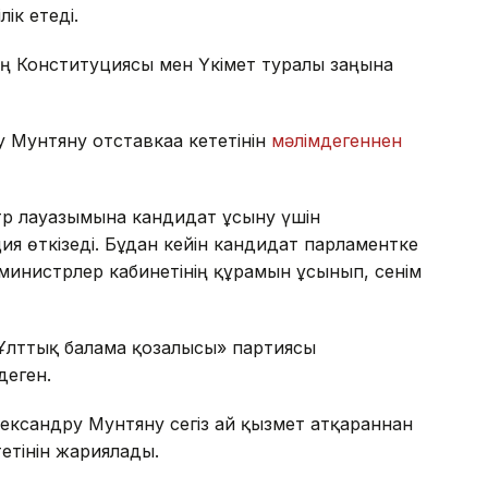
ік етеді.
ң Конституциясы мен Үкімет туралы заңына
Мунтяну отставкаға кететінін
мәлімдегеннен
р лауазымына кандидат ұсыну үшін
я өткізеді. Бұдан кейін кандидат парламентке
министрлер кабинетінің құрамын ұсынып, сенім
Ұлттық балама қозғалысы» партиясы
деген.
ександру Мунтяну сегіз ай қызмет атқарғаннан
етінін жариялады.