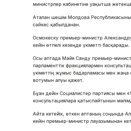
министрлер кабинетіне уақытша жетекшіл
Аталған шешім Молдова Республикасыны
сәйкес қабылданған.
Осмокеску премьер-министр Александру 
кейін өтпелі кезеңде үкіметті басқарады.
Осы аптада Майя Санду премьер-минист
парламенттік фракциялармен консультаци
үкіметтің жұмыс бағдарламасы мен жаңа 
вотумын алуы қажет.
Бұған дейін Социалистер партиясы мен «
консультацияларға қатыспайтынын мәлім
Айта кетейік, өткен аптаның соңында Ал
кейін премьер-министр лауазымынан кет