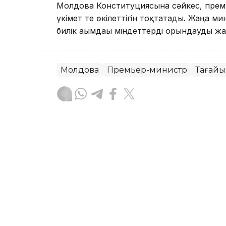
Молдова Конституциясына сәйкес, премь
үкімет те өкілеттігін тоқтатады. Жаңа м
билік ағымдағы міндеттерді орындауды жа
Молдова
Премьер-министр
Тағайы
Асхат Райқұл
Авторлар
15:35, 03 Шілде 2026
Молдова Премьері отстав