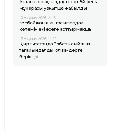
Аптап ыстық салдарынан Эйфель
мұнарасы уақытша жабылды
19 маусым 2026, 21:16
Әзербайжан жүк тасымалдау
көлемін екі есеге арттырмақшы
17 маусым 2026, 14:22
Қырғызстанда Зобель сыйлығы
тағайындалды: ол кімдерге
беріледі