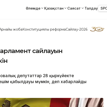
Әлемде
Қазақстан
Саясат
Талдау
SP
Арнайы жоба
Конституциялық реформа
Сайлау-2026
парламент сайлауын
кін
довалық депутаттар 28 қыркүйекте
ешім қабылдауы мүмкін, деп хабарлайды