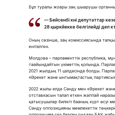
Бұл туралы жоғарғы заң шығарушы органны
— Бейсенбі күні депутаттар ке
28 қыркүйекке белгілейді деп күт
Оның сөзінше, заң комиссиясында талқыла
енгізілген.
Молдова – парламенттік республика, мұн
тағайындайтын үкіметтің қолында. Парла
2021 жылдың 11 шілдесінде болды. Пар
«Әрекет және ынтымақтастық партиясы»
2022 жылы елде Санду мен «Әрекет және
отставкасын талап еткен жаппай нараз
қатысушылар билікті бағаның күрт өсуі м
Санду оппозицияны мемлекеттік төңкері
оппозицияға сөз берген ондаған БАҚ жаб