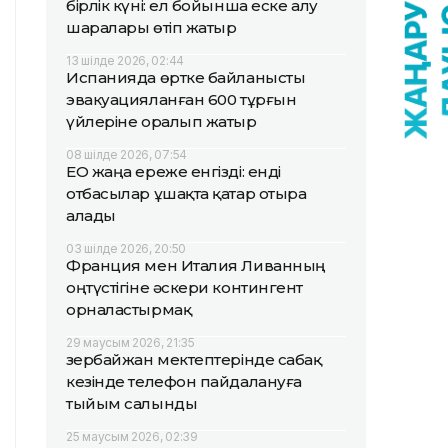
бірлік күні: ел бойынша еске алу
шаралары өтіп жатыр
13 шілде 2026, 02:44
Испанияда өртке байланысты
эвакуацияланған 600 тұрғын
үйлеріне оралып жатыр
08 шілде 2026, 07:54
ЕО жаңа ереже енгізді: енді
отбасылар ұшақта қатар отыра
алады
03 шілде 2026, 20:50
Франция мен Италия Ливанның
оңтүстігіне әскери контингент
орналастырмақ
29 маусым 2026, 21:35
Әзербайжан мектептерінде сабақ
кезінде телефон пайдалануға
тыйым салынды
25 маусым 2026, 02:39