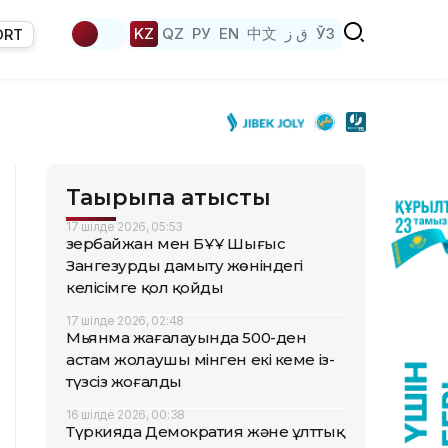
KZ
QZ
РУ
EN
中文
ق ز
ЎЗ
ORT
Тақырыпқа қатысты
17 шілде 2026, 05:53
Әзербайжан мен БҰҰ Шығыс
Зангезурды дамыту жөніндегі
келісімге қол қойды
17 шілде 2026, 02:48
Мьянма жағалауында 500-ден
астам жолаушы мінген екі кеме із-
түзсіз жоғалды
16 шілде 2026, 00:38
Түркияда Демократия және ұлттық