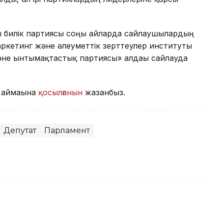
билік партиясы соңғы айларда сайлаушылардың
аркетинг және әлеуметтік зерттеулер институты
және ынтымақтастық партиясы» алдағы сайлауда
м аймағына
қосылғанын
жазғанбыз.
Депутат
Парламент