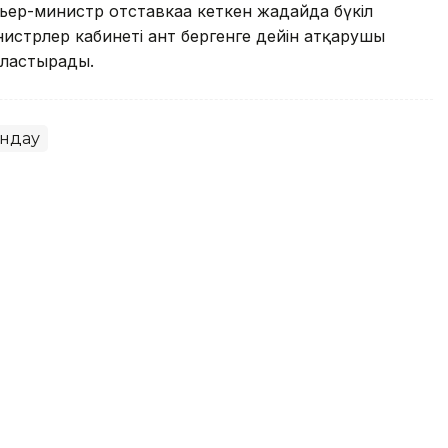
ер-министр отставкаға кеткен жағдайда бүкіл
инистрлер кабинеті ант бергенге дейін атқарушы
лғастырады.
ндау
каға кетеді