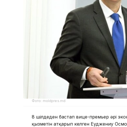
Фото: moldpres.md
8 шілдеден бастап вице-премьер әрі э
қызметін атқарып келген Еуджениу Осмок