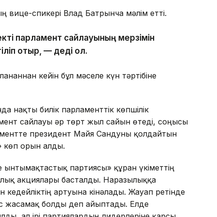
ң вице-спикері Влад Батрынча мәлім етті.
зекті парламент сайлауының мерзімін
іліп отыр, — деді ол.
нғаннан кейін бұл мәселе күн тәртібіне
да нақты билік парламенттік көпшілік
мент сайлауы әр төрт жыл сайын өтеді, соңғысы
ламентте президент Майя Сандуны қолдайтын
 көп орын алды.
 ынтымақтастық партиясы» құрған үкіметтің
ылық акциялары басталды. Наразылыққа
ен кедейліктің артуына кінәлады. Жауап ретінде
с жасамақ болды деп айыптады. Елде
ылды, ал ірі партиялардың лидерлеріне қарсы