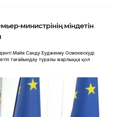
мьер-министрінің міндетін
ы
денті Майя Санду Еуджениу Осмокескуді
етіп тағайындау туралы жарлыққа қол