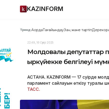
KAZINFORM
Ақорда
Тағайындау
Заң және тәртіп
Дерекқор
Тренд:
22:49, 16 Сәуір 2025
Молдовалық депутаттар 
қыркүйекке белгілеуі мүм
АСТАНА. KAZINFORM — 17 сәуірде мол
парламент сайлауын өткізу туралы ш
ТАСС.