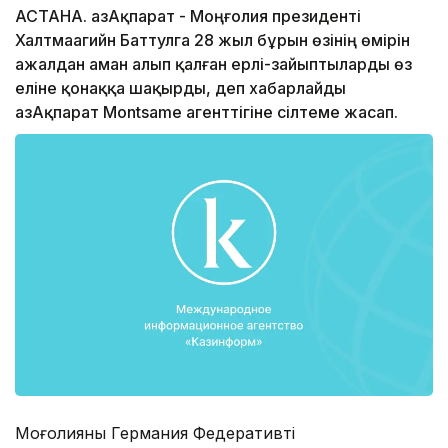
АСТАНА. ҚазАқпарат - Моңғолия президенті
Халтмаагийн Баттулга 28 жыл бұрын өзінің өмірін
ажалдан аман алып қалған ерлі-зайыптыларды өз
еліне қонаққа шақырды, деп хабарлайды
ҚазАқпарат Мontsame агенттігіне сілтеме жасап.
Моңғолияның Германия Федеративті