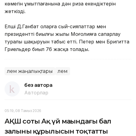
көмегін ұмытпағанына дән риза екендіктерін
жеткізді.
Елші Д.Ганбат оларға сый-сияпаттар мен
президенттің биылғы жылы Моңғолияға сапарлау
туралы шақыруын табыс етті. Петер мен Бригитта
Гриельдер биыл 76 жасқа толады.
Әлем жаңалықтары
Әлем
без автора
Авторлар
05:19, 08 Тамыз 2026
АҚШ соты Ақ үй маңындағы бал
залының құрылысын тоқтатты