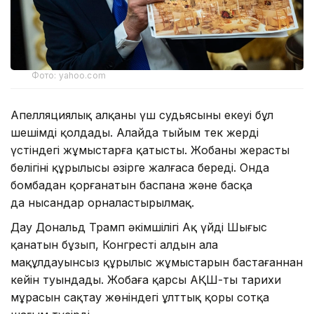
Фото: yahoo.com
Апелляциялық алқаның үш судьясының екеуі бұл
шешімді қолдады. Алайда тыйым тек жердің
үстіндегі жұмыстарға қатысты. Жобаның жерасты
бөлігінің құрылысы әзірге жалғаса береді. Онда
бомбадан қорғанатын баспана және басқа
да нысандар орналастырылмақ.
Дау Дональд Трамп әкімшілігі Ақ үйдің Шығыс
қанатын бұзып, Конгрестің алдын ала
мақұлдауынсыз құрылыс жұмыстарын бастағаннан
кейін туындады. Жобаға қарсы АҚШ-тың тарихи
мұрасын сақтау жөніндегі ұлттық қоры сотқа