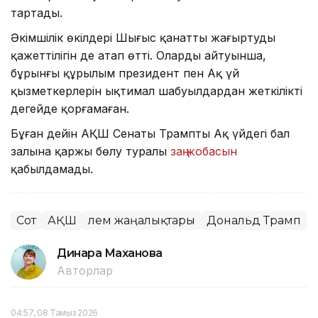
тартады.
Әкімшілік өкілдері Шығыс қанатты жаңғыртудың
қажеттілігін де атап өтті. Олардың айтуынша,
бұрынғы құрылым президент пен Ақ үй
қызметкерлерін ықтимал шабуылдардан жеткілікті
деңгейде қорғамаған.
Бұған дейін АҚШ Сенаты Трамптың Ақ үйдегі бал
залына қаржы бөлу туралы
заң жобасын
қабылдамады.
Сот
АҚШ
Әлем жаңалықтары
Дональд Трамп
Динара Маханова
Авторлар
04:57, 08 Тамыз 2026