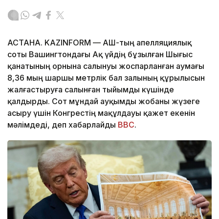
АСТАНА. KAZINFORM — АҚШ-тың апелляциялық
соты Вашингтондағы Ақ үйдің бұзылған Шығыс
қанатының орнына салынуы жоспарланған аумағы
8,36 мың шаршы метрлік бал залының құрылысын
жалғастыруға салынған тыйымды күшінде
қалдырды. Сот мұндай ауқымды жобаны жүзеге
асыру үшін Конгрестің мақұлдауы қажет екенін
мәлімдеді, деп хабарлайды
BBC
.