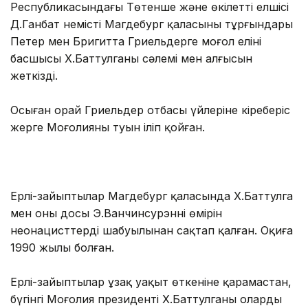
Республикасындағы Төтенше және өкілетті елшісі
Д.Ганбат немістің Магдебург қаласының тұрғындары
Петер мен Бригитта Гриельдерге моңғол елінің
басшысы Х.Баттулганың сәлемі мен алғысын
жеткізді.
Осыған орай Гриельдер отбасы үйлеріне кіреберіс
жерге Моңғолияның туын іліп қойған.
Ерлі-зайыптылар Магдебург қаласында Х.Баттулга
мен оның досы Э.Ванчинсурэннің өмірін
неонацисттердің шабуылынан сақтап қалған. Оқиға
1990 жылы болған.
Ерлі-зайыптылар ұзақ уақыт өткеніне қарамастан,
бүгінгі Моңғолия президенті Х.Баттулганың олардың