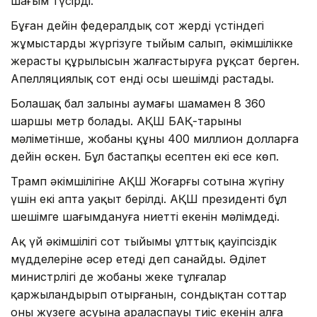
шағым түсірді.
Бұған дейін федералдық сот жердің үстіндегі
жұмыстарды жүргізуге тыйым салып, әкімшілікке
жерасты құрылысын жалғастыруға рұқсат берген.
Апелляциялық сот енді осы шешімді растады.
Болашақ бал залының аумағы шамамен 8 360
шаршы метр болады. АҚШ БАҚ-тарының
мәліметінше, жобаның құны 400 миллион долларға
дейін өскен. Бұл бастапқы есептен екі есе көп.
Трамп әкімшілігіне АҚШ Жоғарғы сотына жүгіну
үшін екі апта уақыт берілді. АҚШ президенті бұл
шешімге шағымдануға ниетті екенін мәлімдеді.
Ақ үй әкімшілігі сот тыйымы ұлттық қауіпсіздік
мүдделеріне әсер етеді деп санайды. Әділет
министрлігі де жобаны жеке тұлғалар
қаржыландырып отырғанын, сондықтан соттар
оның жүзеге асуына араласпауы тиіс екенін алға