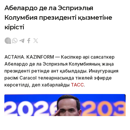
Абелардо де ла Эсприэлья
Колумбия президенті қызметіне
кірісті
АСТАНА. KAZINFORM —
Кәсіпкер әрі саясаткер
Абелардо де ла Эсприэлья Колумбияның жаңа
президенті ретінде ант қабылдады. Инаугурация
рәсімі Caracol телеарнасында тікелей эфирде
көрсетілді, деп хабарлайды
ТАСС
.