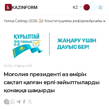
KAZINFORM
KZ
Сайлау-2026
Конституциялық реформа
Арнайы жо
Тренд:
03:09, 27 Қаңтар 2018
Моңғолия президенті өз өмірін
сақтап қалған ерлі-зайыптыларды
қонаққа шақырды