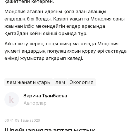
қажеттегін көтерген.
Моңғолия аталған идеяны қолға алған алғашқы
елдердің бірі болды. Қазіргі уақытта Моңғолия саны
жағынан ілбіс мекендейтін елдер арасында
Қытайдан кейін екінші орында тұр.
Айта кету керек, соңғы жиырма жылда Моңғолия
үкіметі аңдардың популяциясын қорғау әрі сақтауда
өнімді жұмыстар атқарып келеді.
Әлем жаңалықтары
Әлем
Экология
Зарина Туғанбаева
Авторлар
06:41, 09 Тамыз 2026
Швейцарияда аптап ыстық