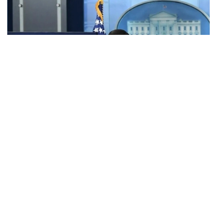
Фото: Анадолу
АҚШ Мемлекеттік хатшысы Марко Рубио Орта
дәліз деп те аталатын Транскаспий сауда бағыты
бойындағы жеке сектор инвестицияларына қолдау
көрсететін Транскаспий бастамасы қорының
құрылғанын мәлімдеді.
Әзербайжан мен Армения арасындағы бейбіт