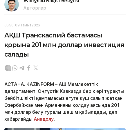
Жасұлан Бақытбекұлы
Авторлар
05:50, 09 Тамыз 2026
АҚШ Транскаспий бастамасы
қорына 201 млн доллар инвестиция
салады
АСТАНА. KAZINFORM – АҚШ Мемлекеттік
департаменті Оңтүстік Кавказда берік әрі тұрақты
бейбітшілікті қамтамасыз етуге күш салып жатқан
Әзербайжан мен Арменияны қолдау аясында 201
млн доллар бөлу туралы шешім қабылдады, деп
хабарлайды
Анадолу
.