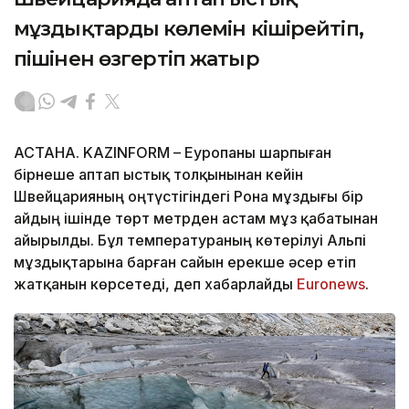
мұздықтардың көлемін кішірейтіп,
пішінен өзгертіп жатыр
АСТАНА. KAZINFORM – Еуропаны шарпыған
бірнеше аптап ыстық толқынынан кейін
Швейцарияның оңтүстігіндегі Рона мұздығы бір
айдың ішінде төрт метрден астам мұз қабатынан
айырылды. Бұл температураның көтерілуі Альпі
мұздықтарына барған сайын ерекше әсер етіп
жатқанын көрсетеді, деп хабарлайды
Еuronews
.