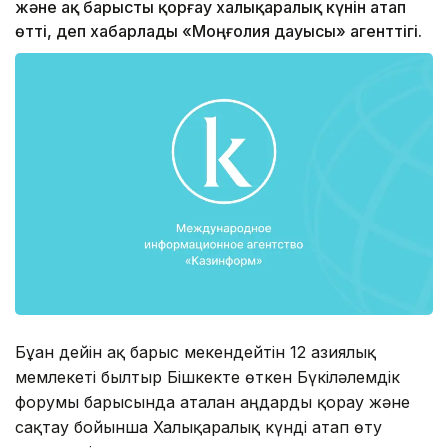
және ақ барысты қорғау халықаралық күнін атап
өтті, деп хабарлады «Моңғолия дауысы» агенттігі.
Бұған дейін ақ барыс мекендейтін 12 азиялық
мемлекеті былтыр Бішкекте өткен Бүкіләлемдік
форумы барысында аталған аңдарды қорғау және
сақтау бойынша Халықаралық күнді атап өту