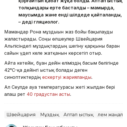
қорғайтын қабат жұқа болды. Аптап ыстық
толқындары ерте басталды – мамырда,
маусымда және енді шілдеде қайталанды,
– деді гляциолог.
Мамандар Рона мұздығын жаз бойы бақылауды
жалғастырады. Соңғы өлшеулер Швейцария
Альпісіндегі мұздықтардың шегіну қарқыны барған
сайын үдеп келе жатқанын көрсетіп отыр.
Айта кетейік, бұған дейін еліміздің басым бөлігінде
42°C-қа дейінгі ыстық болады деген
синоптиктердің
ескертуі жарияланды
.
Ал Сеулде ауа температурасы жеті жылдан бері
алғаш рет
40 градустан асты
.
Швейцария
Мұздық
Аптап ыстық
Әлем жаңал