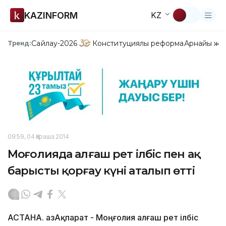
KAZINFORM
KZ
Сайлау-2026
Конституциялық реформа
Арнайы жо
Тренд:
09:59, 04 Қараша 2014
Моңғолияда алғаш рет ілбіс пен ақ
барысты қорғау күні аталып өтті
АСТАНА. ҚазАқпарат - Моңғолия алғаш рет ілбіс