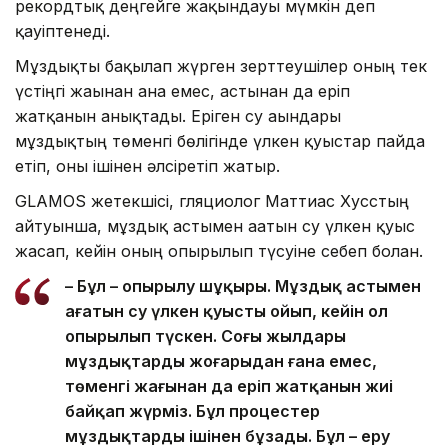
рекордтық деңгейге жақындауы мүмкін деп
қауіптенеді.
Мұздықты бақылап жүрген зерттеушілер оның тек
үстіңгі жағынан ғана емес, астынан да еріп
жатқанын анықтады. Еріген су ағындары
мұздықтың төменгі бөлігінде үлкен қуыстар пайда
етіп, оны ішінен әлсіретіп жатыр.
GLAMOS жетекшісі, гляциолог Маттиас Хусстың
айтуынша, мұздық астымен ағатын су үлкен қуыс
жасап, кейін оның опырылып түсуіне себеп болған.
– Бұл – опырылу шұңқыры. Мұздық астымен
ағатын су үлкен қуысты ойып, кейін ол
опырылып түскен. Соңғы жылдары
мұздықтардың жоғарыдан ғана емес,
төменгі жағынан да еріп жатқанын жиі
байқап жүрміз. Бұл процестер
мұздықтарды ішінен бұзады. Бұл – еру