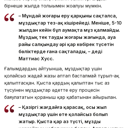
бірнеше жылда толығымен жоғалуы мүмкін.
– Мұндай жоғары еру қарқыны сақталса,
мұздықтар тез-ақ кішірейеді. Меніңше, 5-10
жылдан кейін бұл аумақта мұз қалмайды.
Мұздық тек таудың жоғары жағында, ауа
райы салқындау әрі қар көбірек түсетін
бөліктерде ғана сақталады, – деді
Маттиас Хусс.
Ғалымдардың айтуынша, мұздықтар үшін
қолайсыз жағдай жазғы аптап басталмай тұрып-ақ
қалыптасқан. Қыста қардың қалыптан тыс аз
түсуінен мұздықтар әдетте еру процесін
баяулататын қорғаныш қар қабатынан айырылған.
– Қазіргі жағдайға қарасақ, осы жыл
мұздықтар үшін өте қолайсыз болып
жатыр. Қыста қар аз түсті, мұзды