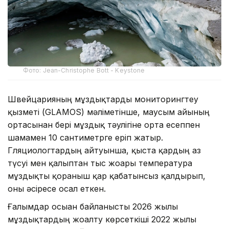
Фото: Jean-Christophe Bott - Keystone
Швейцарияның мұздықтарды мониторингтеу
қызметі (GLAMOS) мәліметінше, маусым айының
ортасынан бері мұздық тәулігіне орта есеппен
шамамен 10 сантиметрге еріп жатыр.
Гляциологтардың айтуынша, қыста қардың аз
түсуі мен қалыптан тыс жоғары температура
мұздықты қорғаныш қар қабатынсыз қалдырып,
оны әсіресе осал еткен.
Ғалымдар осыған байланысты 2026 жылы
мұздықтардың жоғалту көрсеткіші 2022 жылғы