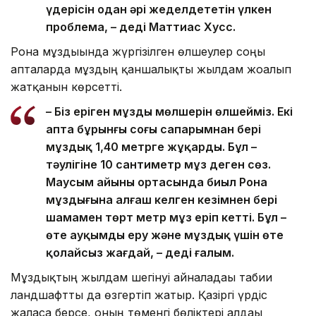
үдерісін одан әрі жеделдететін үлкен
проблема, – деді Маттиас Хусс.
Рона мұздығында жүргізілген өлшеулер соңғы
апталарда мұздың қаншалықты жылдам жоғалып
жатқанын көрсетті.
– Біз еріген мұздың мөлшерін өлшейміз. Екі
апта бұрынғы соңғы сапарымнан бері
мұздық 1,40 метрге жұқарды. Бұл –
тәулігіне 10 сантиметр мұз деген сөз.
Маусым айының ортасында биыл Рона
мұздығына алғаш келген кезімнен бері
шамамен төрт метр мұз еріп кетті. Бұл –
өте ауқымды еру және мұздық үшін өте
қолайсыз жағдай, – деді ғалым.
Мұздықтың жылдам шегінуі айналадағы табиғи
ландшафтты да өзгертіп жатыр. Қазіргі үрдіс
жалғаса берсе, оның төменгі бөліктері алдағы