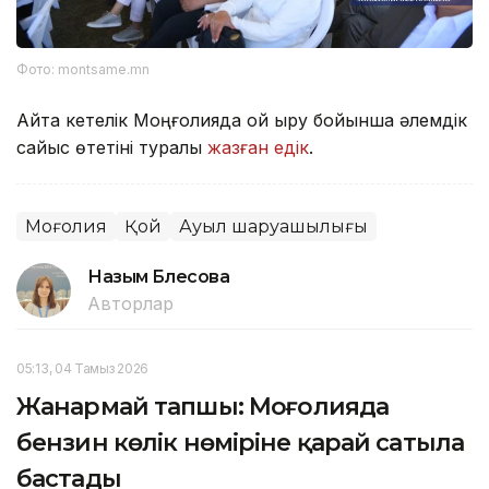
Фото: montsame.mn
Айта кетелік Моңғолияда қой қырқу бойынша әлемдік
сайыс өтетіні туралы
жазған едік
.
Моңғолия
Қой
Ауыл шаруашылығы
Назым Бөлесова
Авторлар
05:13, 04 Тамыз 2026
Жанармай тапшы: Моңғолияда
бензин көлік нөміріне қарай сатыла
бастады