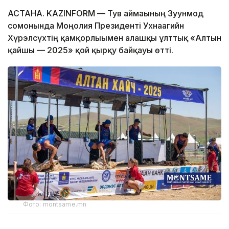
АСТАНА. KAZINFORM — Тув аймағының Зуунмод
сомонында Моңғолия Президенті Ухнаагийн
Хүрэлсүхтің қамқорлығымен алғашқы ұлттық «Алтын
қайшы — 2025» қой қырқу байқауы өтті.
Фото: montsame.mn