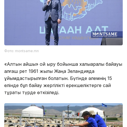
Фото: montsame.mn
«Алтын қайшы» қой қырқу бойынша халықаралық байқауы
алғаш рет 1961 жылы Жаңа Зеландияда
ұйымдастырылған болатын. Бүгінде әлемнің 15
елінде бұл байқау жергілікті ерекшеліктерге сай
тұрақты түрде өткізіледі.