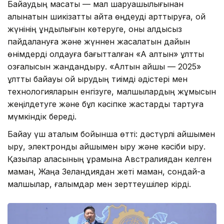
Байқаудың мақсаты — мал шаруашылығынан
алынатын шикізатты қайта өңдеуді арттыруға, қой
жүнінің құндылығын көтеруге, оны қалдықсыз
пайдалануға және жүннен жасалатын дайын
өнімдерді қолдауға бағытталған «Ақ алтын» ұлттық
қозғалысын жандандыру. «Алтын қайшы — 2025»
ұлттық байқауы қой қырқудың тиімді әдістері мен
технологияларын енгізуге, малшылардың жұмысын
жеңілдетуге және бұл кәсіпке жастарды тартуға
мүмкіндік береді.
Байқау үш аталым бойынша өтті: дәстүрлі қайшымен
қырқу, электронды қайшымен қырқу және кәсіби қырқу.
Қазылар алқасының құрамына Австралиядан келген
маман, Жаңа Зеландиядан жеті маман, сондай-ақ
малшылар, ғалымдар мен зерттеушілер кірді.