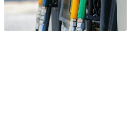
Фото: Pexels
Шектеулер 4 тамыз күні түнгі сағат 00:00–ден
бастап күшіне енді және 15 тамызға дейін
жалғасады. Енді жүргізушілер бензинді көлігінің
мемлекеттік нөмірінің жұп немесе тақ болуына қарай
ғана сатып ала алады. Сондай-ақ жанармай құю
бекеттерінде бензинді ыдыстарға құюға тыйым
салынды.
Үкімет мұндай шаралар қолдағы жанармай қорын
тиімді бөлуге, жанармай құю бекеттеріндегі кезекті
азайтуға және ауылдық жерлерді үздіксіз отынмен
қамтамасыз етуге мүмкіндік береді деп есептейді.