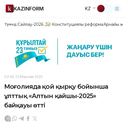
KAZINFORM
KZ
Сайлау-2026
Конституциялық реформа
Арнайы жо
Тренд:
03:36, 23 Маусым 2025
Моңғолияда қой қырқу бойынша
ұлттық «Алтын қайшы-2025»
байқауы өтті