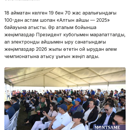
18 аймақтан келген 19 бен 70 жас аралығындағы
100-ден астам шопан «Алтын қайшы — 2025»
байқауына қатысты. Әр аталым бойынша
жеңімпаздар Президент кубогымен марапатталды,
ал электронды қайшымен қырқу санатындағы
жеңімпаздар 2026 жылы өтетін қой қырқудан әлем
чемпионатына қатысу құқығын жеңіп алды.