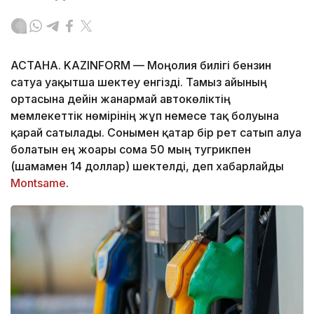
АСТАНА. KAZINFORM — Моңғолия билігі бензин
сатуға уақытша шектеу енгізді. Тамыз айының
ортасына дейін жанармай автокөліктің
мемлекеттік нөмірінің жұп немесе тақ болуына
қарай сатылады. Сонымен қатар бір рет сатып алуға
болатын ең жоғары сома 50 мың тугрикпен
(шамамен 14 доллар) шектелді, деп хабарлайды
Montsame
.