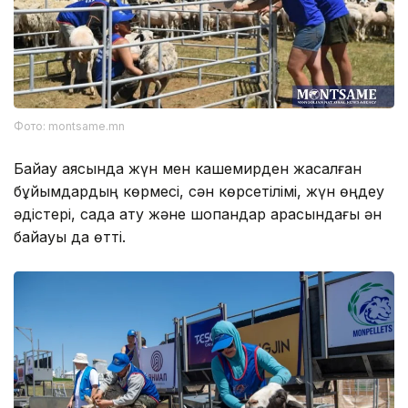
Фото: montsame.mn
Байқау аясында жүн мен кашемирден жасалған
бұйымдардың көрмесі, сән көрсетілімі, жүн өңдеу
әдістері, садақ ату және шопандар арасындағы ән
байқауы да өтті.