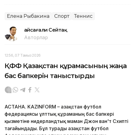
Елена Рыбакина
Спорт
Теннис
Ғайсағали Сейтақ
Авторлар
12:56, 07 Тамыз 2026
ҚФФ Қазақстан құрамасының жаңа
бас бапкерін таныстырды
АСТАНА. KAZINFORM – Қазақстан футбол
федерациясы ұлттық құраманың бас бапкері
қызметіне нидерландтық маман Джон ван'т Схипті
тағайындады. Бұл турады Қазақстан футбол