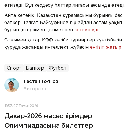
өткізеді. Бұл кездесу Ұлттар лигасы аясында өтеді.
Айта кетейік, Қазақстан құрамасының бұрынғы бас
бапкері Талғат Байсуфинов бір айдан астам уақыт
бұрын өз еркімен қызметінен
кеткен еді.
Сонымен қатар ҚФФ кәсіби турнирлер күнтізбесін
құруда жасанды интеллект жүйесін
енгізіп жатыр.
Спорт
Бапкер
Футбол
Тастан Тоянов
Авторлар
11:57, 07 Тамыз 2026
Дакар-2026 жасөспірімдер
Олимпиадасына билеттер