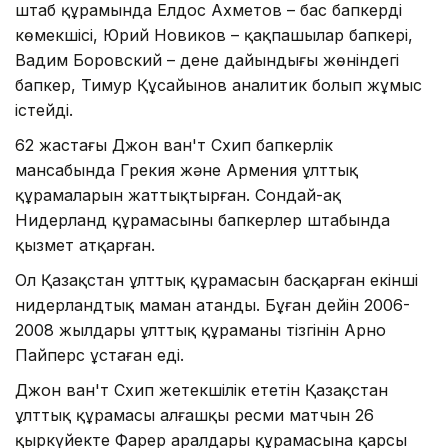
штаб құрамында Елдос Ахметов – бас бапкердің
көмекшісі, Юрий Новиков – қақпашылар бапкері,
Вадим Боровский – дене дайындығы жөніндегі
бапкер, Тимур Құсайынов аналитик болып жұмыс
істейді.
62 жастағы Джон ван'т Схип бапкерлік
мансабында Грекия және Армения ұлттық
құрамаларын жаттықтырған. Сондай-ақ
Нидерланд құрамасының бапкерлер штабында
қызмет атқарған.
Ол Қазақстан ұлттық құрамасын басқарған екінші
нидерландтық маман атанды. Бұған дейін 2006-
2008 жылдары ұлттық құраманың тізгінін Арно
Пайперс ұстаған еді.
Джон ван'т Схип жетекшілік ететін Қазақстан
ұлттық құрамасы алғашқы ресми матчын 26
қыркүйекте Фарер аралдары құрамасына қарсы