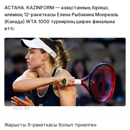
АСТАНА. KAZINFORM — Қазақстанның бірінші,
әлемнің 12-ракеткасы Елена Рыбакина Монреаль
(Канада) WTA 1000 турнирінің ширек финалына
өтті.
Фото: ҚТФ
Жарыстың 9-ракеткасы болып тіркелген