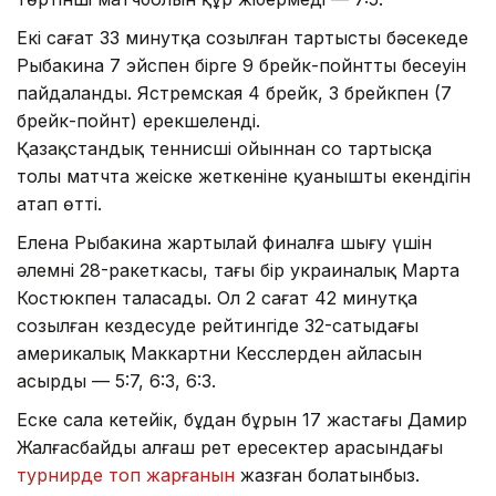
Екі сағат 33 минутқа созылған тартысты бәсекеде
Рыбакина 7 эйспен бірге 9 брейк-пойнттың бесеуін
пайдаланды. Ястремская 4 брейк, 3 брейкпен (7
брейк-пойнт) ерекшеленді.
Қазақстандық теннисші ойыннан соң тартысқа
толы матчта жеңіске жеткеніне қуанышты екендігін
атап өтті.
Елена Рыбакина жартылай финалға шығу үшін
әлемнің 28-ракеткасы, тағы бір украиналық Марта
Костюкпен таласады. Ол 2 сағат 42 минутқа
созылған кездесуде рейтингіде 32-сатыдағы
америкалық Маккартни Кесслерден айласын
асырды — 5:7, 6:3, 6:3.
Еске сала кетейік, бұдан бұрын 17 жастағы Дамир
Жалғасбайдың алғаш рет ересектер арасындағы
турнирде топ жарғанын
жазған болатынбыз.