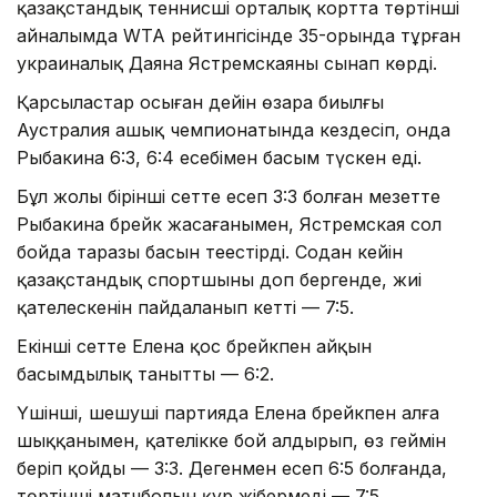
қазақстандық теннисші орталық кортта төртінші
айналымда WTA рейтингісінде 35-орында тұрған
украиналық Даяна Ястремскаяны сынап көрді.
Қарсыластар осыған дейін өзара биылғы
Аустралия ашық чемпионатында кездесіп, онда
Рыбакина 6:3, 6:4 есебімен басым түскен еді.
Бұл жолы бірінші сетте есеп 3:3 болған мезетте
Рыбакина брейк жасағанымен, Ястремская сол
бойда таразы басын теңестірді. Содан кейін
қазақстандық спортшының доп бергенде, жиі
қателескенін пайдаланып кетті — 7:5.
Екінші сетте Елена қос брейкпен айқын
басымдылық танытты — 6:2.
Үшінші, шешуші партияда Елена брейкпен алға
шыққанымен, қателікке бой алдырып, өз геймін
беріп қойды — 3:3. Дегенмен есеп 6:5 болғанда,
төртінші матчболын құр жібермеді — 7:5.