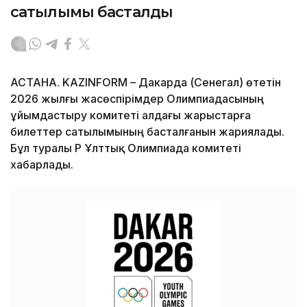
сатылымы басталды
АСТАНА. KAZINFORM – Дакарда (Сенегал) өтетін
2026 жылғы жасөспірімдер Олимпиадасының
ұйымдастыру комитеті алдағы жарыстарға
билеттер сатылымының басталғанын жариялады.
Бұл туралы ҚР Ұлттық Олимпиада комитеті
хабарлады.