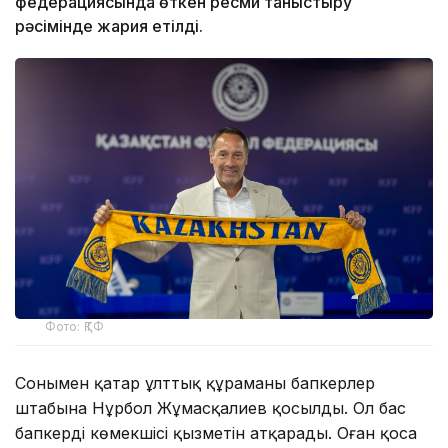
федерациясында өткен ресми таныстыру
рәсімінде жария етілді.
Фото: ҚТФ
Сонымен қатар ұлттық құраманың бапкерлер
штабына Нұрбол Жұмасқалиев қосылды. Ол бас
бапкердің көмекшісі қызметін атқарады. Оған қоса