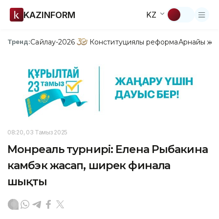
KAZINFORM
KZ
Сайлау-2026
Конституциялық реформа
Арнайы жо
Тренд:
08:20, 03 Тамыз 2025
Монреаль турнирі: Елена Рыбакина
камбэк жасап, ширек финалға
шықты