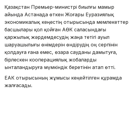
Қазақстан Премьер-министрі биылғы мамыр
айында Астанада өткен Жоғары Еуразиялық
экономикалық кеңестің отырысында мемлекеттер
басшылары қол қойған АӨК саласындағы
қаржылық жәрдемдесудің жаңа тетігі ауыл
шаруашылығы өнімдерін өндірудің оң серпінін
қолдауға ғана емес, өзара сауданы дамытуға,
бірлескен кооперациялық жобаларды
ынталандыруға мүмкіндік беретінін атап өтті.
ЕҮАК отырысының жұмысы кеңейтілген құрамда
жалғасады.
Айта кетелік Қазақстан ЕАЭО-ның бірыңғай
цифрлық аккредиттеу кеңістігін қалыптастыруды
ұсынғаны туралы
жазған едік
.
Үкімет
Логистика
Олжас Бектенов
ЕАЭО
Сауд