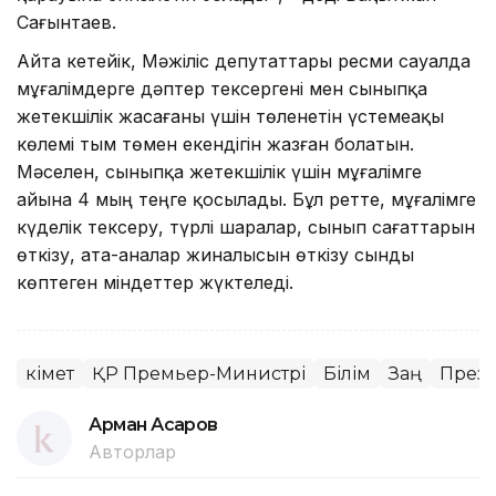
Сағынтаев.
Айта кетейік, Мәжіліс депутаттары ресми сауалда
мұғалімдерге дәптер тексергені мен сыныпқа
жетекшілік жасағаны үшін төленетін үстемеақы
көлемі тым төмен екендігін жазған болатын.
Мәселен, сыныпқа жетекшілік үшін мұғалімге
айына 4 мың теңге қосылады. Бұл ретте, мұғалімге
күделік тексеру, түрлі шаралар, сынып сағаттарын
өткізу, ата-аналар жиналысын өткізу сынды
көптеген міндеттер жүктеледі.
Үкімет
ҚР Премьер-Министрі
Білім
Заң
Прези
Арман Асқаров
Авторлар