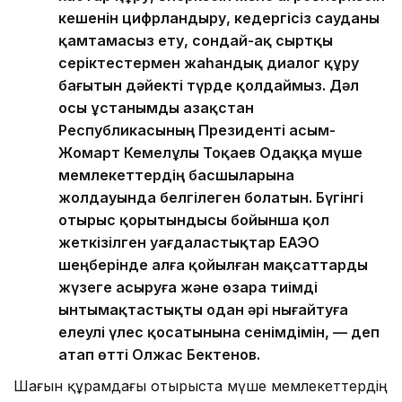
кешенін цифрландыру, кедергісіз сауданы
қамтамасыз ету, сондай-ақ сыртқы
серіктестермен жаһандық диалог құру
бағытын дәйекті түрде қолдаймыз. Дәл
осы ұстанымды Қазақстан
Республикасының Президенті Қасым-
Жомарт Кемелұлы Тоқаев Одаққа мүше
мемлекеттердің басшыларына
жолдауында белгілеген болатын. Бүгінгі
отырыс қорытындысы бойынша қол
жеткізілген уағдаластықтар ЕАЭО
шеңберінде алға қойылған мақсаттарды
жүзеге асыруға және өзара тиімді
ынтымақтастықты одан әрі нығайтуға
елеулі үлес қосатынына сенімдімін, — деп
атап өтті Олжас Бектенов.
Шағын құрамдағы отырыста мүше мемлекеттердің