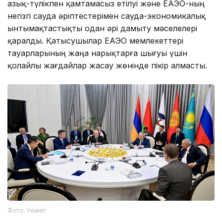
азық-түлікпен қамтамасыз етілуі және ЕАЭО-ның
негізгі сауда әріптестерімен сауда-экономикалық
ынтымақтастықты одан әрі дамыту мәселелері
қаралды. Қатысушылар ЕАЭО мемлекеттері
тауарларының жаңа нарықтарға шығуы үшін
қолайлы жағдайлар жасау жөнінде пікір алмасты.
Фото: Үкімет