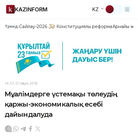
KAZINFORM
KZ
Сайлау-2026
Конституциялық реформа
Арнайы жо
Тренд:
14:37, 01 Ақпан 2019
Мұғалімдерге үстемақы төлеудің
қаржы-экономикалық есебі
дайындалуда