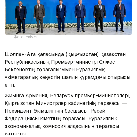
Фото: Үкімет
Шолпан-Ата қаласында (Қырғызстан) Қазақстан
Республикасының Премьер-министрі Олжас
Бектеновтің төрағалығымен Еуразиялық
үкіметаралық кеңестің шағын құрамдағы отырысы
өтті.
Жиынға Армения, Беларусь премьер-министрлері,
Қырғызстан Министрлер кабинетінің төрағасы —
Президент Әкімшілігінің басшысы, Ресей
Федерациясы Үкіметінің төрағасы, Еуразиялық
экономикалық комиссия алқасының төрағасы
қатысты.