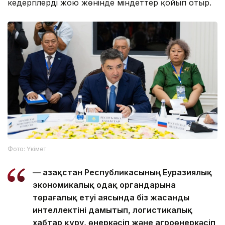
кедергілерді жою жөнінде міндеттер қойып отыр.
Фото: Үкімет
— Қазақстан Республикасының Еуразиялық
экономикалық одақ органдарына
төрағалық етуі аясында біз жасанды
интеллектіні дамытып, логистикалық
хабтар құру, өнеркәсіп және агроөнеркәсіп