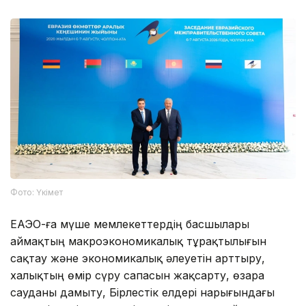
Фото: Үкімет
ЕАЭО-ға мүше мемлекеттердің басшылары
аймақтың макроэкономикалық тұрақтылығын
сақтау және экономикалық әлеуетін арттыру,
халықтың өмір сүру сапасын жақсарту, өзара
сауданы дамыту, Бірлестік елдері нарығындағы