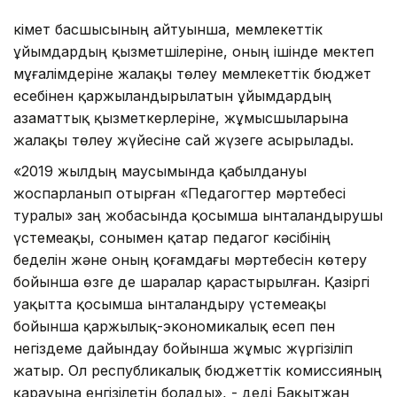
Үкімет басшысының айтуынша, мемлекеттік
ұйымдардың қызметшілеріне, оның ішінде мектеп
мұғалімдеріне жалақы төлеу мемлекеттік бюджет
есебінен қаржыландырылатын ұйымдардың
азаматтық қызметкерлеріне, жұмысшыларына
жалақы төлеу жүйесіне сай жүзеге асырылады.
«2019 жылдың маусымында қабылдануы
жоспарланып отырған «Педагогтер мәртебесі
туралы» заң жобасында қосымша ынталандырушы
үстемеақы, сонымен қатар педагог кәсібінің
беделін және оның қоғамдағы мәртебесін көтеру
бойынша өзге де шаралар қарастырылған. Қазіргі
уақытта қосымша ынталандыру үстемеақы
бойынша қаржылық-экономикалық есеп пен
негіздеме дайындау бойынша жұмыс жүргізіліп
жатыр. Ол республикалық бюджеттік комиссияның
қарауына енгізілетін болады», - деді Бақытжан