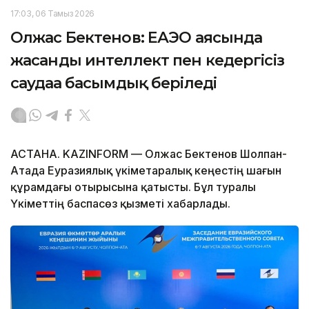
17:03, 06 Тамыз 2026
Олжас Бектенов: ЕАЭО аясында
жасанды интеллект пен кедергісіз
саудаға басымдық беріледі
АСТАНА. KAZINFORM — Олжас Бектенов Шолпан-
Атада Еуразиялық үкіметаралық кеңестің шағын
құрамдағы отырысына қатысты. Бұл туралы
Үкіметтің баспасөз қызметі хабарлады.