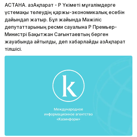
АСТАНА. ҚазАқпарат - ҚР Үкіметі мұғалімдерге
үстемақы төлеудің қаржы-экономикалық есебін
дайындап жатыр. Бұл жайында Мәжіліс
депутаттарының ресми сауалына ҚР Премьер-
Министрі Бақытжан Сағынтаевтың берген
жауабында айтылды, деп хабарлайды ҚазАқпарат
тілшісі.