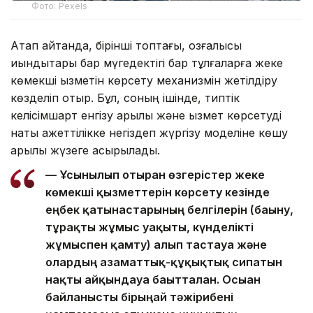
Фото: Pexels
Атап айтқанда, бірінші топтағы, қозғалысы
қиындықтары бар мүгедектігі бар тұлғаларға жеке
көмекші қызметін көрсету механизмін жетілдіру
көзделіп отыр. Бұл, соның ішінде, типтік
келісімшарт енгізу арқылы және қызмет көрсетуді
нақты қажеттілікке негіздеп жүргізу моделіне көшу
арқылы жүзеге асырылады.
— Ұсынылып отырған өзгерістер жеке
көмекші қызметтерін көрсету кезінде
еңбек қатынастарының белгілерін (бағыну,
тұрақты жұмыс уақыты, күнделікті
жұмыспен қамту) алып тастауға және
олардың азаматтық-құқықтық сипатын
нақты айқындауға бағытталған. Осыған
байланысты бірыңғай тәжірибені