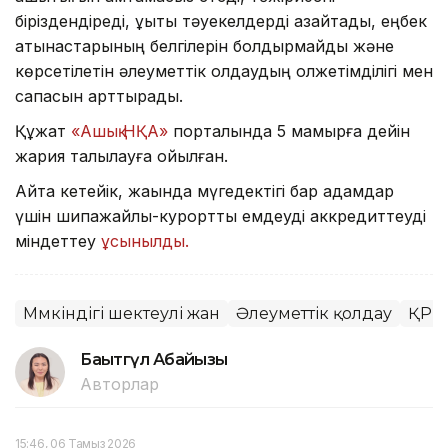
біріздендіреді, құқықтық тәуекелдерді азайтады, еңбек
қатынастарының белгілерін болдырмайды және
көрсетілетін әлеуметтік қолдаудың қолжетімділігі мен
сапасын арттырады.
Құжат
«Ашық НҚА»
порталында 5 мамырға дейін
жария талқылауға қойылған.
Айта кетейік, жақында мүгедектігі бар адамдар
үшін шипажайлық-курорттық емдеуді аккредиттеуді
міндеттеу
ұсынылды.
Мүмкіндігі шектеулі жан
Әлеуметтік қолдау
ҚР Е
Бақытгүл Абайқызы
Авторлар
15:46, 06 Тамыз 2026