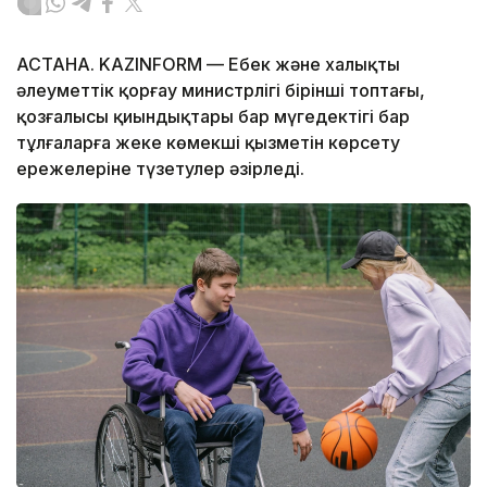
АСТАНА. KAZINFORM — Еңбек және халықты
әлеуметтік қорғау министрлігі бірінші топтағы,
қозғалысы қиындықтары бар мүгедектігі бар
тұлғаларға жеке көмекші қызметін көрсету
ережелеріне түзетулер әзірледі.