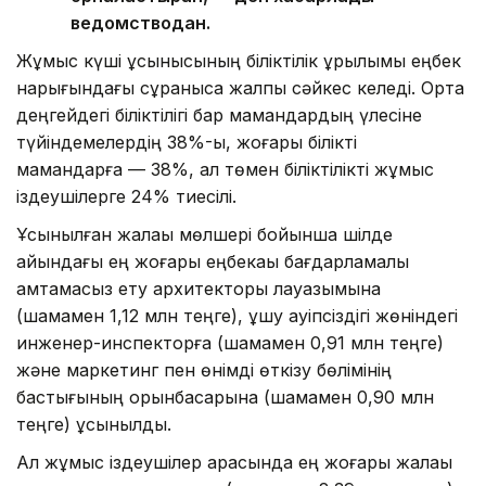
ведомстводан.
Жұмыс күші ұсынысының біліктілік құрылымы еңбек
нарығындағы сұранысқа жалпы сәйкес келеді. Орта
деңгейдегі біліктілігі бар мамандардың үлесіне
түйіндемелердің 38%-ы, жоғары білікті
мамандарға — 38%, ал төмен біліктілікті жұмыс
іздеушілерге 24% тиесілі.
Ұсынылған жалақы мөлшері бойынша шілде
айындағы ең жоғары еңбекақы бағдарламалық
қамтамасыз ету архитекторы лауазымына
(шамамен 1,12 млн теңге), ұшу қауіпсіздігі жөніндегі
инженер-инспекторға (шамамен 0,91 млн теңге)
және маркетинг пен өнімді өткізу бөлімінің
бастығының орынбасарына (шамамен 0,90 млн
теңге) ұсынылды.
Ал жұмыс іздеушілер арасында ең жоғары жалақы