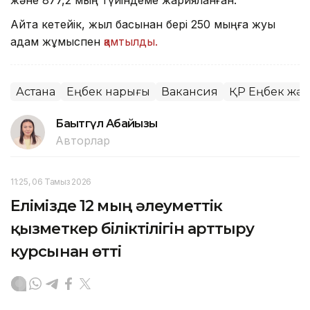
және 877,2 мың түйіндеме жарияланған.
Айта кетейік, жыл басынан бері 250 мыңға жуық
адам жұмыспен
қамтылды.
Астана
Еңбек нарығы
Вакансия
ҚР Еңбек жән
Бақытгүл Абайқызы
Авторлар
11:25, 06 Тамыз 2026
Елімізде 12 мың әлеуметтік
қызметкер біліктілігін арттыру
курсынан өтті