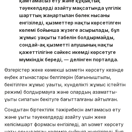
қамтамасыз ету және құқықтық
тәуекелдерді азайту мақсатында үлгілік
шарттың жаңартылған бөлек нысаны
енгізіледі, қызметтер нақты көрсетілген
көлемі бойынша жүзеге асырылады, бұл
жұмыс уақыты табелін болдырмайды,
сондай-ақ қызметті алушының нақты
қажеттілігіне сәйкес икемді көрсетуге
мүмкіндік береді, — делінген порталда.
Өзгерістер жеке көмекші қызметін көрсету кезінде
еңбек қатынастары белгілерін (бағыныштылық,
бекітілген жұмыс уақыты, күнделікті жұмыс істейтін
режим) болдырмауға және олардың азаматтық-
құқықтық сипатын бекітуге бағытталғаны айтылған.
Сондықтан біртектілік тәжірибесін қамтамасыз ету
және құқықтық тәуекелдерді азайту үшін жеке
келісімшарт формасы енгізіледі, ал қызмет көрсету
нақты орындалған көлемге сүйеніп жүргізіледі. Бұл