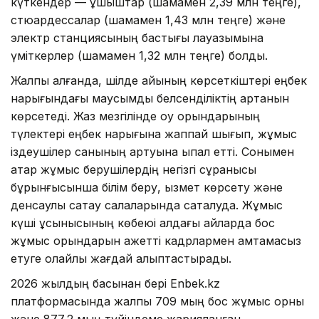
күткендер — ұшқыштар (шамамен 2,39 млн теңге),
стюардессалар (шамамен 1,43 млн теңге) және
электр станциясының бастығы лауазымына
үміткерлер (шамамен 1,32 млн теңге) болды.
Жалпы алғанда, шілде айының көрсеткіштері еңбек
нарығындағы маусымдық белсенділіктің артқанын
көрсетеді. Жаз мезгілінде оқу орындарының
түлектері еңбек нарығына жаппай шығып, жұмыс
іздеушілер санының артуына ықпал етті. Сонымен
қатар жұмыс берушілердің негізгі сұранысы
бұрынғысынша білім беру, қызмет көрсету және
денсаулық сақтау салаларында сақталуда. Жұмыс
күші ұсынысының көбеюі алдағы айларда бос
жұмыс орындарын қажетті кадрлармен қамтамасыз
етуге қолайлы жағдай қалыптастырады.
2026 жылдың басынан бері Enbek.kz
платформасында жалпы 709 мың бос жұмыс орны