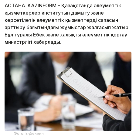
АСТАНА. KAZINFORM – Қазақстанда әлеуметтік
қызметкерлер институтын дамыту және
көрсетілетін әлеуметтік қызметтердің сапасын
арттыру бағытындағы жұмыстар жалғасып жатыр.
Бұл туралы Еңбек және халықты әлеуметтік қорғау
министрлігі хабарлады.
Фото: Еңбекмині