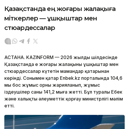
Қазақстанда ең жоғары жалақыға
үміткерлер — ұшқыштар мен
стюардессалар
АСТАНА. KAZINFORM — 2026 жылдың шілдесінде
Қазақстанда ең жоғары жалақыны ұшқыштар мен
стюардессалар күтетін мамандар қатарынан
көрінді. Сонымен қатар Enbek.kz порталында 104,6
мың бос жұмыс орны жарияланып, жұмыс
іздеушілер саны 141,2 мыңға жетті. Бұл туралы Еңбек
және халықты әлеуметтік қорғау министрлігі мәлім
етті.