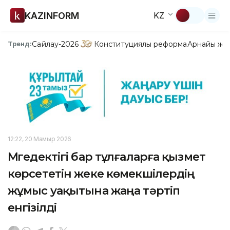
KAZINFORM
KZ
Сайлау-2026
Конституциялық реформа
Арнайы жо
Тренд:
12:22, 20 Мамыр 2026
Мүгедектігі бар тұлғаларға қызмет
көрсететін жеке көмекшілердің
жұмыс уақытына жаңа тәртіп
енгізілді