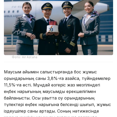
Фото: Air Astana
Маусым айымен салыстырғанда бос жұмыс
орындарының саны 3,8%-ға азайса, түйіндемелер
11,5%-ға өсті. Мұндай өзгеріс жаз мезгіліндегі
еңбек нарығының маусымдық ерекшелігімен
байланысты. Осы уақытта оқу орындарының
түлектері еңбек нарығына белсенді шығып, жұмыс
іздеушілер саны артады. Соның нәтижесінде