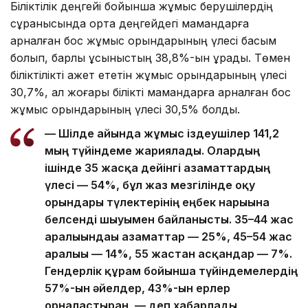
Біліктілік деңгейі бойынша жұмыс берушілердің
сұранысында орта деңгейдегі мамандарға
арналған бос жұмыс орындарының үлесі басым
болып, барлық ұсыныстың 38,8%-ын құрады. Төмен
біліктілікті қажет ететін жұмыс орындарының үлесі
30,7%, ал жоғары білікті мамандарға арналған бос
жұмыс орындарының үлесі 30,5% болды.
— Шілде айында жұмыс іздеушілер 141,2
мың түйіндеме жариялады. Олардың
ішінде 35 жасқа дейінгі азаматтардың
үлесі — 54%, бұл жаз мезгілінде оқу
орындары түлектерінің еңбек нарығына
белсенді шығуымен байланысты. 35–44 жас
аралығындағы азаматтар — 25%, 45–54 жас
аралығы — 14%, 55 жастан асқандар — 7%.
Гендерлік құрам бойынша түйіндемелердің
57%-ын әйелдер, 43%-ын ерлер
орналастырған, — деп хабарлады