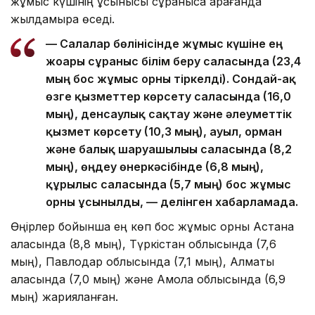
жұмыс күшінің ұсынысы сұранысқа қарағанда
жылдамырақ өседі.
— Салалар бөлінісінде жұмыс күшіне ең
жоғары сұраныс білім беру саласында (23,4
мың бос жұмыс орны тіркелді). Сондай-ақ
өзге қызметтер көрсету саласында (16,0
мың), денсаулық сақтау және әлеуметтік
қызмет көрсету (10,3 мың), ауыл, орман
және балық шаруашылығы саласында (8,2
мың), өңдеу өнеркәсібінде (6,8 мың),
құрылыс саласында (5,7 мың) бос жұмыс
орны ұсынылды, — делінген хабарламада.
Өңірлер бойынша ең көп бос жұмыс орны Астана
қаласында (8,8 мың), Түркістан облысында (7,6
мың), Павлодар облысында (7,1 мың), Алматы
қаласында (7,0 мың) және Ақмола облысында (6,9
мың) жарияланған.