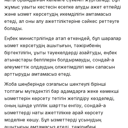
жұмыс уақыты кестесін есепке алуды қажет етпейді
және қызмет көрсетудің икемділігін қамтамасыз
етеді, ал оны алу қажеттіліктеріне сәйкес реттеуге
болады.
Еңбек министрлігінде атап өткендей, бұл шаралар
қызмет көрсетудің ашықтығын, тәжірибенің
біртектілігін, құқықтық тәуекелдерді азайтуды, еңбек
қатынастары белгілерін болдырмауды, сондай-ақ
әлеуметтік қолдаудың қолжетімділігі мен сапасын
арттыруды қамтамасыз етеді.
Жоба шеңберінде қозғалысы шектеулі бірінші
топтағы мүгедектігі бар адамдарға жеке көмекші
қызметтерін көрсету тетігін жетілдіру көзделеді,
оның ішінде үлгілік шартты енгізу, сондай-ақ
қызметтерді нақты қажеттілікке қарай көрсету
моделіне көшу. Бұл қызметтерді ұсынудың
ашықтығын қамтамасыз етеді, тәжірибені