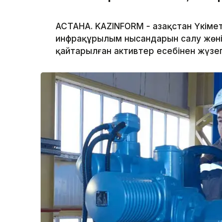
АСТАНА. KAZINFORM - Қазақстан Үкім
инфрақұрылым нысандарын салу жөнін
қайтарылған активтер есебінен жүз