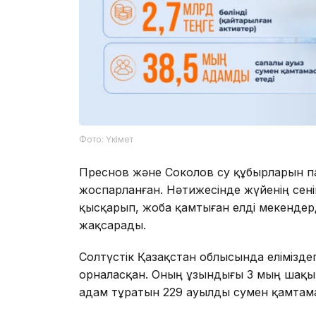
Фото: Үкімет
Преснов және Соколов су құбырларын п
жоспарланған. Нәтижесінде жүйенің сенім
қысқарып, жоба қамтыған елді мекендер
жақсарады.
Солтүстік Қазақстан облысында еліміздег
орналасқан. Оның ұзындығы 3 мың шақы
адам тұратын 229 ауылды сумен қамтама