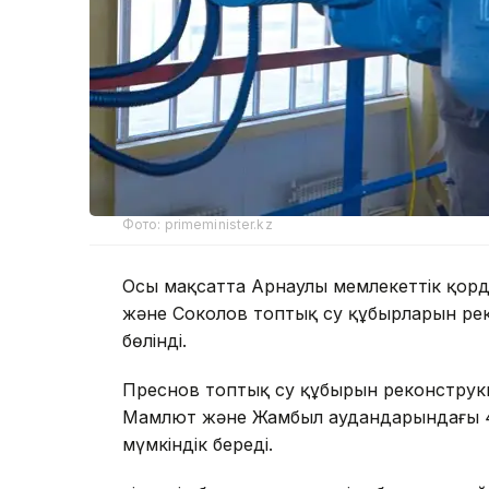
Фото: primeminister.kz
Осы мақсатта Арнаулы мемлекеттік қор
және Соколов топтық су құбырларын рек
бөлінді.
Преснов топтық су құбырын реконструкц
Мамлют және Жамбыл аудандарындағы 43
мүмкіндік береді.