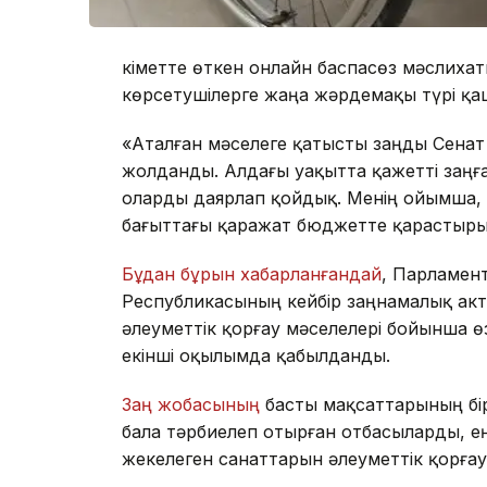
Үкіметте өткен онлайн баспасөз мәслихат
көрсетушілерге жаңа жәрдемақы түрі қаша
«Аталған мәселеге қатысты заңды Сена
жолданды. Алдағы уақытта қажетті заңға 
оларды даярлап қойдық. Менің ойымша, б
бағыттағы қаражат бюджетте қарастырыл
Бұдан бұрын хабарланғандай
, Парламен
Республикасының кейбір заңнамалық акт
әлеуметтік қорғау мәселелері бойынша ө
екінші оқылымда қабылданды.
Заң жобасының
басты мақсаттарының бірі
бала тәрбиелеп отырған отбасыларды, е
жекелеген санаттарын әлеуметтік қорғау