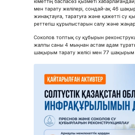
Үкіметтің баспасөз қызметі хабарлағанд
мен тарату желілері, сондай-ақ 46 шақыр
жинақтауға, таратуға және қажетті су 
реттегіш құрылыстарын салу және жаңа
Соколов топтық су құбырын реконстру
жалпы саны 4 мыңнан астам адам тұрат
шақырым тарату желісі мен 77 шақырым а