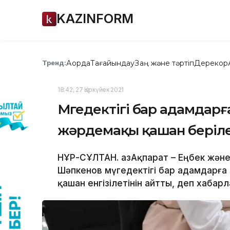
KAZINFORM
Ақорда
Тағайындау
Заң және тәртіп
Дерекқор
Тренд:
18:42, 27 Қыркүйек 2021
Мүгедектігі бар адамдарғ
жәрдемақы қашан беріл
НҰР-СҰЛТАН. ҚазАқпарат – Еңбек және
Шәпкенов мүгедектігі бар адамдарға
қашан енгізілетінін айтты, деп хабарл