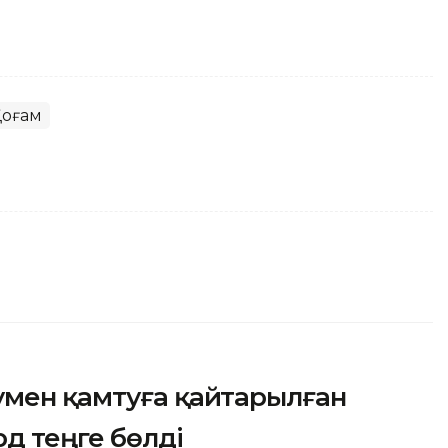
Қоғам
умен қамтуға қайтарылған
рд теңге бөлді