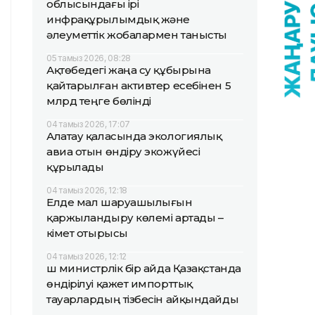
облысындағы ірі
инфрақұрылымдық және
әлеуметтік жобалармен танысты
05 тамыз 2026, 08:28
Ақтөбедегі жаңа су құбырына
қайтарылған активтер есебінен 5
млрд теңге бөлінді
04 тамыз 2026, 17:07
Алатау қаласында экологиялық
авиа отын өндіру экожүйесі
құрылады
04 тамыз 2026, 12:18
Елде мал шаруашылығын
қаржыландыру көлемі артады –
Үкімет отырысы
04 тамыз 2026, 12:12
Үш министрлік бір айда Қазақстанда
өндірілуі қажет импорттық
тауарлардың тізбесін айқындайды