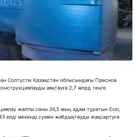
дан Солтүстік Қазақстан облысындағы Преснов
онструкциялауды аяқтауға 2,7 млрд теңге
иялау жалпы саны 34,5 мың адам тұратын Есіл,
 елді мекенді сумен жабдықтауды жақсартуға