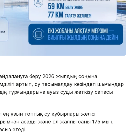
айдалануға беру 2026 жылдың соңына
ділігі артып, су тасымалдау кезіндегі шығындар
дің тұрғындарына ауыз суды жеткізу сапасы
і ең ұзын топтық су құбырлары желісі
рымнан асады және ол жалпы саны 175 мың
сыз етеді.