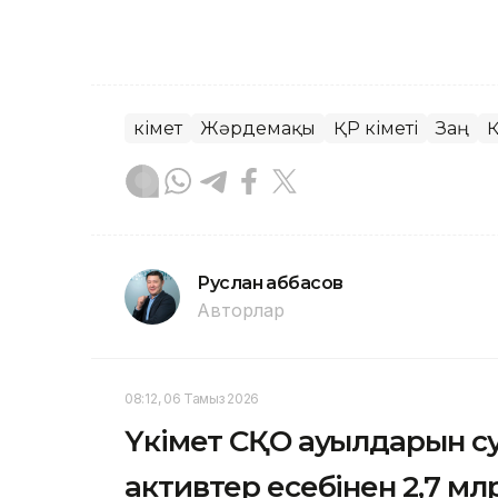
Үкімет
Жәрдемақы
ҚР Үкіметі
Заң
Руслан Ғаббасов
Авторлар
08:12, 06 Тамыз 2026
Үкімет СҚО ауылдарын с
активтер есебінен 2,7 мл