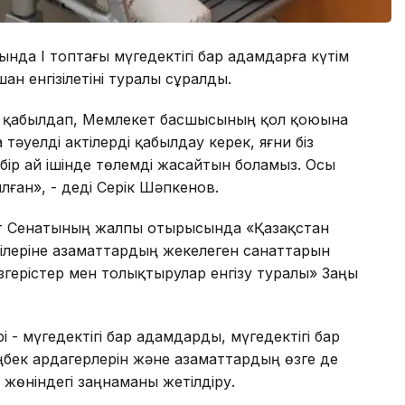
ында I топтағы мүгедектігі бар адамдарға күтім
н енгізілетіні туралы сұралды.
т қабылдап, Мемлекет басшысының қол қоюына
тәуелді актілерді қабылдау керек, яғни біз
ір ай ішінде төлемді жасайтын боламыз. Осы
ған», - деді Серік Шәпкенов.
т Сенатының жалпы отырысында «Қазақстан
ілеріне азаматтардың жекелеген санаттарын
згерістер мен толықтырулар енгізу туралы» Заңы
 - мүгедектігі бар адамдарды, мүгедектігі бар
ңбек ардагерлерін және азаматтардың өзге де
 жөніндегі заңнаманы жетілдіру.