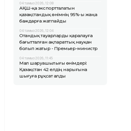
04 тамыз 2026, 12:08
АҚШ-қа экспортталатын
қазақстандық өнімнің 95%-ы жаңа
баждарға жатпайды
04 тамыз 2026, 12:04
Отандық тауарларды қаралауға
бағытталған ақпараттық науқан
болып жатыр - Премьер-министр
04 тамыз 2026, 11:45
Мал шаруашылығы өнімдері:
Қазақстан 42 елдің нарығына
шығуға рұқсат алды