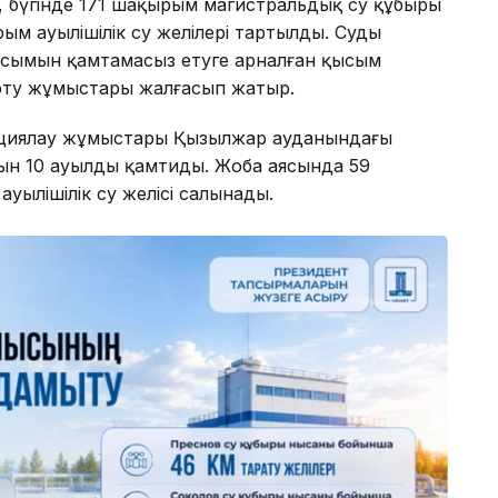
ай, бүгінде 171 шақырым магистральдық су құбыры
ым ауылішілік су желілері тартылды. Суды
қысымын қамтамасыз етуге арналған қысым
рту жұмыстары жалғасып жатыр.
кциялау жұмыстары Қызылжар ауданындағы
ын 10 ауылды қамтиды. Жоба аясында 59
уылішілік су желісі салынады.