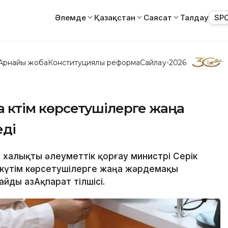
Әлемде
Қазақстан
Саясат
Талдау
SP
Арнайы жоба
Конституциялық реформа
Сайлау-2026
а күтім көрсетушілерге жаңа
еді
 халықты әлеуметтік қорғау министрі Серік
 күтім көрсетушілерге жаңа жәрдемақы
айды ҚазАқпарат тілшісі.