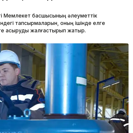
еті Мемлекет басшысының әлеуметтік
дегі тапсырмаларын, оның ішінде елге
еге асыруды жалғастырып жатыр.