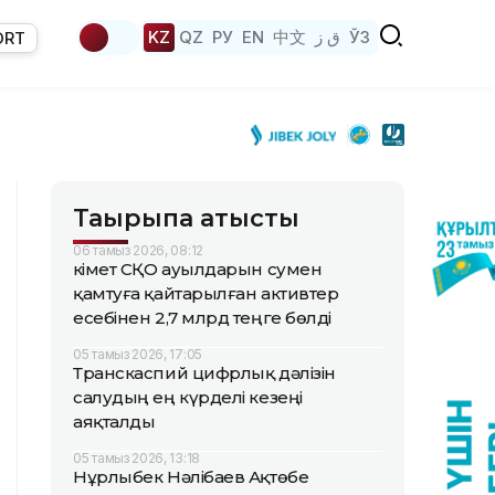
KZ
QZ
РУ
EN
中文
ق ز
ЎЗ
ORT
Тақырыпқа қатысты
06 тамыз 2026, 08:12
Үкімет СҚО ауылдарын сумен
қамтуға қайтарылған активтер
есебінен 2,7 млрд теңге бөлді
05 тамыз 2026, 17:05
Транскаспий цифрлық дәлізін
салудың ең күрделі кезеңі
аяқталды
05 тамыз 2026, 13:18
Нұрлыбек Нәлібаев Ақтөбе