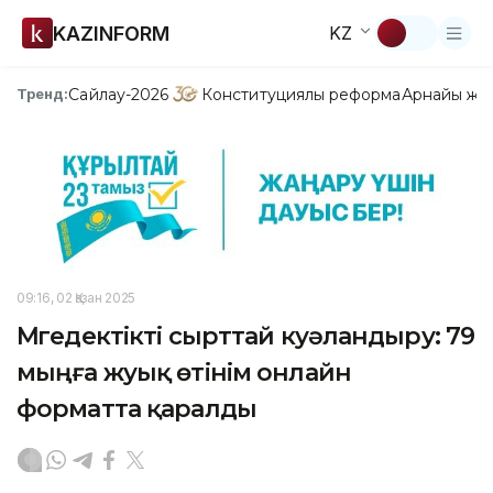
KAZINFORM
KZ
Сайлау-2026
Конституциялық реформа
Арнайы жо
Тренд:
09:16, 02 Қазан 2025
Мүгедектікті сырттай куәландыру: 79
мыңға жуық өтінім онлайн
форматта қаралды