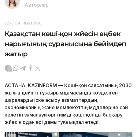
Авторлар
22:25, 04 Тамыз 2026
Қазақстан көші-қон жүйесін еңбек
нарығының сұранысына бейімдеп
жатыр
АСТАНА. KAZINFORM — Көші-қон саясатының 2030
жылға дейінгі тұжырымдамасында көзделген
шараларды іске асыру азаматтардың,
экономиканың және мемлекеттің мүдделеріне сай
келетін заманауи әрі тиімді көші-қонды басқару
жүйесін одан әрі дамытуға ықпал етеді.