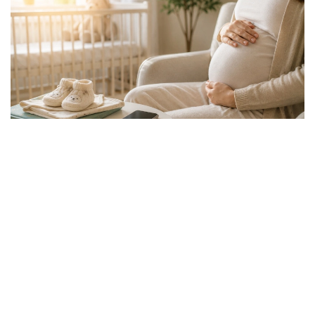
Фото: Еңбек және халықты әлеуметтік қорғау министрлігі
Қазақстан Республикасы Еңбек және халықты
әлеуметтік қорғау министрлігі «Мемлекеттік
әлеуметтік сақтандыру қоры» АҚ арқылы
әлеуметтік төлемдерді тағайындау жүйесін
тұрақты түрде жетілдіріп келеді. Әлеуметтік
төлемдерді тағайындау процесі цифрлық
технологиялар мен жасанды интеллекттің