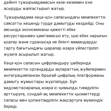
дейінгі тұжырымдамасын кезең-кезеңімен іске
асыруды жалғастырып жатыр.
Тұжырымдама көші-қон саласындағы мемлекеттік
саясатты кешенді түрде дамытуды көздейді. Оның
аясында экономиканы қажетті еңбек
ресурстарымен қамтамасыз ету, ішкі еңбек нарығын
қорғау және сұранысқа ие білікті мамандарды
тарту бағытындағы шаралар өзара үйлестіріліп
жүзеге асырылып жатыр.
Көші-қон саласын цифрландыру шеңберінде
мемлекеттік органдардың ақпараттық жүйелерімен
интеграцияланған бірыңғай цифрлық платформаны
дамыту жұмыстары жүргізілуде. Бұл
ведомствоаралық өзара іс-қимылдың тиімділігін
арттыруға, сондай-ақ мемлекеттік қызметтердің
сапасы мен қолжетімділігін жақсартуға мүмкіндік
береді.