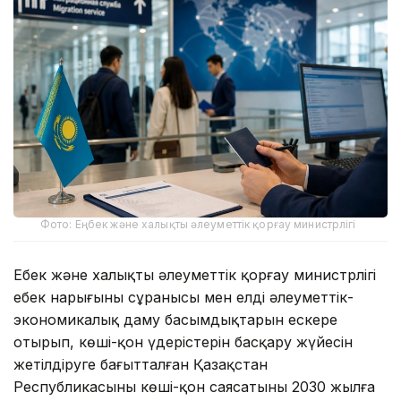
Фото: Еңбек және халықты әлеуметтік қорғау министрлігі
Еңбек және халықты әлеуметтік қорғау министрлігі
еңбек нарығының сұранысы мен елдің әлеуметтік-
экономикалық даму басымдықтарын ескере
отырып, көші-қон үдерістерін басқару жүйесін
жетілдіруге бағытталған Қазақстан
Республикасының көші-қон саясатының 2030 жылға