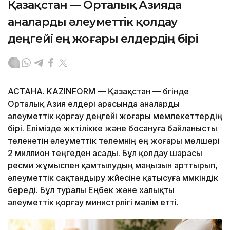
Қазақстан — Орталық Азияда
аналарды әлеуметтік қолдау
деңгейі ең жоғары елдердің бірі
АСТАНА. KAZINFORM — Қазақстан — бүгінде
Орталық Азия елдері арасында аналарды
әлеуметтік қорғау деңгейі жоғары мемлекеттердің
бірі. Елімізде жүктілікке және босануға байланысты
төленетін әлеуметтік төлемнің ең жоғары мөлшері
2 миллион теңгеден асады. Бұл қолдау шарасы
ресми жұмыспен қамтылудың маңызын арттырып,
әлеуметтік сақтандыру жүйесіне қатысуға мүмкіндік
береді. Бұл туралы Еңбек және халықты
әлеуметтік қорғау министрлігі мәлім етті.