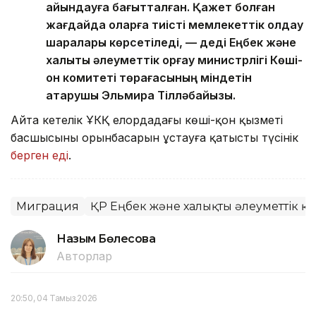
айқындауға бағытталған. Қажет болған
жағдайда оларға тиісті мемлекеттік қолдау
шаралары көрсетіледі, — деді Еңбек және
халықты әлеуметтік қорғау министрлігі Көші-
қон комитеті төрағасының міндетін
атқарушы Эльмира Тілләбайқызы.
Айта кетелік ҰКҚ елордадағы көші-қон қызметі
басшысының орынбасарын ұстауға қатысты түсінік
берген еді
.
Миграция
ҚР Еңбек және халықты әлеуметтік қо
Назым Бөлесова
Авторлар
20:50, 04 Тамыз 2026