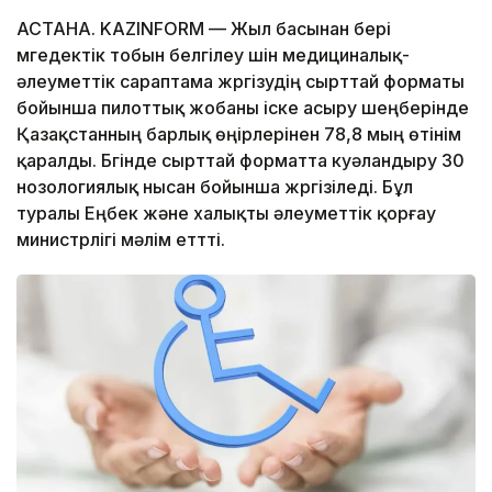
АСТАНА. KAZINFORM — Жыл басынан бері
мүгедектік тобын белгілеу үшін медициналық-
әлеуметтік сараптама жүргізудің сырттай форматы
бойынша пилоттық жобаны іске асыру шеңберінде
Қазақстанның барлық өңірлерінен 78,8 мың өтінім
қаралды. Бүгінде сырттай форматта куәландыру 30
нозологиялық нысан бойынша жүргізіледі. Бұл
туралы Еңбек және халықты әлеуметтік қорғау
министрлігі мәлім еттті.