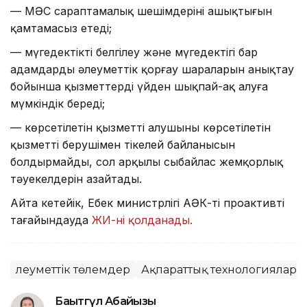
— МӘС сараптамалық шешімдерінің ашықтығын
қамтамасыз етеді;
— мүгедектікті белгілеу және мүгедектігі бар
адамдарды әлеуметтік қорғау шараларын анықтау
бойынша қызметтерді үйден шықпай-ақ алуға
мүмкіндік береді;
— көрсетілетін қызметті алушының көрсетілетін
қызметті берушімен тікелей байланысын
болдырмайды, сол арқылы сыбайлас жемқорлық
тәуекелдерін азайтады.
Айта кетейік, Еңбек министрлігі АӘК-ті проактивті
тағайындауда
ЖИ-ні қолданады.
Әлеуметтік төлемдер
Ақпараттық технологиялар
Бақытгүл Абайқызы