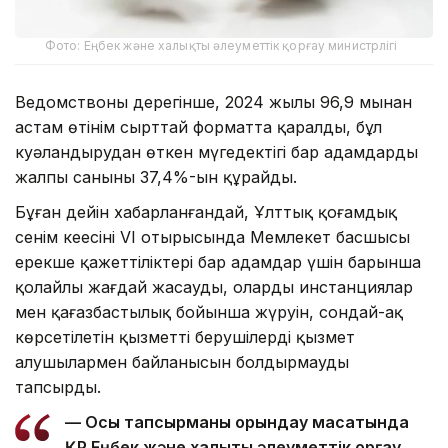
Фото: Еңбек және халықты әлеуметтік қорғау министрлігі
Ведомствоның дерегінше, 2024 жылы 96,9 мыңнан
астам өтінім сырттай форматта қаралды, бұл
куәландырудан өткен мүгедектігі бар адамдардың
жалпы санының 37,4%-ын құрайды.
Бұған дейін хабарланғандай, Ұлттық қоғамдық
сенім кеңесінің VI отырысында Мемлекет басшысы
ерекше қажеттіліктері бар адамдар үшін барынша
қолайлы жағдай жасауды, олардың инстанциялар
мен қағазбастылық бойынша жүруін, сондай-ақ
көрсетілетін қызметті берушілердің қызмет
алушылармен байланысын болдырмауды
тапсырды.
— Осы тапсырманы орындау мақсатында
ҚР Еңбек және халықты әлеуметтік қорғау