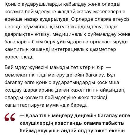
Қоныс аударушыларды қабылдау және олардың
қоғамға бейімделуіне жағдай жасау мәселелеріне
ерекше назар аударылуда. Өңірлерде оларға өтеусіз
негізде жұмыспен қамтуға жәрдемдесу, тілдік
даярлықтан өткізу, медициналық сүйемелдеу және
балаларын білім беру ұйымдарына орналастыруды
қамтитын кешенді интеграциялық қызметтер
көрсетіледі.
Бейімдеу жүйесінің маңызды тетіктерінің бірі —
мемлекеттік тілді меңгеру деңгейін бағалау. Бұл
бағалау елге қоныс аударатындардың қосымша
қолдау шараларына деген қажеттілігін айқындап,
олардың қоғамға бейімделуіне жеке тәсілді
қалыптастыруға мүмкіндік береді.
— Қазақ тілін меңгеру деңгейін бағалау елге
келушілердің қазақстандық қоғамға табысты
бейімделуі үшін қандай қолдау қажет екенін