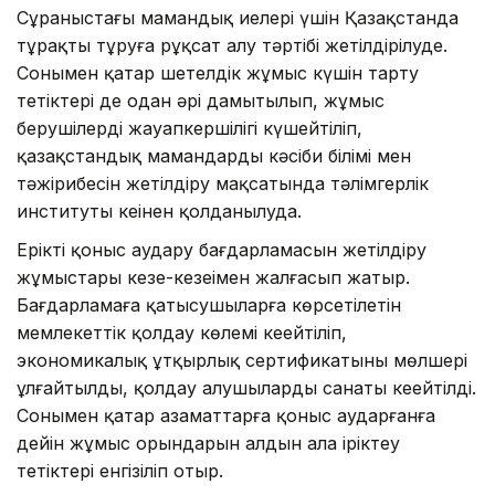
Сұраныстағы мамандық иелері үшін Қазақстанда
тұрақты тұруға рұқсат алу тәртібі жетілдірілуде.
Сонымен қатар шетелдік жұмыс күшін тарту
тетіктері де одан әрі дамытылып, жұмыс
берушілердің жауапкершілігі күшейтіліп,
қазақстандық мамандардың кәсіби білімі мен
тәжірибесін жетілдіру мақсатында тәлімгерлік
институты кеңінен қолданылуда.
Ерікті қоныс аудару бағдарламасын жетілдіру
жұмыстары кезең-кезеңімен жалғасып жатыр.
Бағдарламаға қатысушыларға көрсетілетін
мемлекеттік қолдау көлемі кеңейтіліп,
экономикалық ұтқырлық сертификатының мөлшері
ұлғайтылды, қолдау алушылардың санаты кеңейтілді.
Сонымен қатар азаматтарға қоныс аударғанға
дейін жұмыс орындарын алдын ала іріктеу
тетіктері енгізіліп отыр.