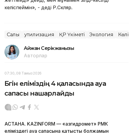
келіспеймін», - деді Р.Скляр.
Салық
утилизация
ҚР Үкіметі
Экология
Көлік
Айжан Серікжанқызы
Авторлар
07:30, 08 Тамыз 2026
Бүгін еліміздің 4 қаласында ауа
сапасы нашарлайды
АСТАНА. KAZINFORM — «Қазгидромет» РМК
еліміздегі ауа сапасына қатысты болжамын