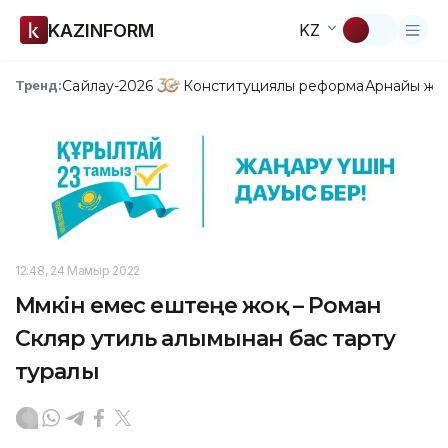
KAZINFORM
KZ
Сайлау-2026
Конституциялық реформа
Арнайы жо
Тренд:
12:48, 24 Мамыр 2022
Мүмкін емес ештеңе жоқ – Роман
Скляр утиль алымынан бас тарту
туралы