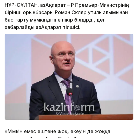
НҰР-СҰЛТАН. ҚазАқпарат – ҚР Премьер-Министрінің
бірінші орынбасары Роман Скляр утиль алымынан
бас тарту мүмкіндігіне пікір білдірді, деп
хабарлайды ҚазАқпарат тілшісі.
«Мүмкін емес ештеңе жоқ, екеуін де жоққа