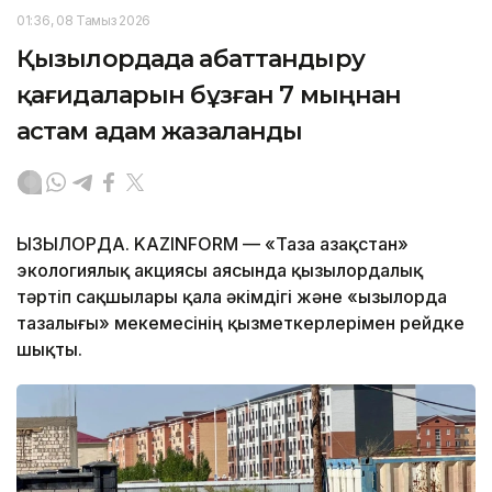
01:36, 08 Тамыз 2026
Қызылордада абаттандыру
қағидаларын бұзған 7 мыңнан
астам адам жазаланды
ҚЫЗЫЛОРДА. KAZINFORM — «Таза Қазақстан»
экологиялық акциясы аясында қызылордалық
тәртіп сақшылары қала әкімдігі және «Қызылорда
тазалығы» мекемесінің қызметкерлерімен рейдке
шықты.