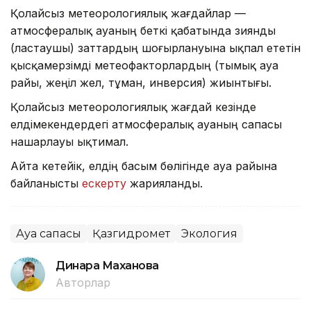
Қолайсыз метеорологиялық жағдайлар —
атмосфералық ауаның беткі қабатында зиянды
(ластаушы) заттардың шоғырлануына ықпал ететін
қысқамерзімді метеофакторлардың (тымық ауа
райы, жеңіл жел, тұман, инверсия) жиынтығы.
Қолайсыз метеорологиялық жағдай кезінде
елдімекендердегі атмосфералық ауаның сапасы
нашарлауы ықтимал.
Айта кетейік, елдің басым бөлігінде ауа райына
байланысты
ескерту
жарияланды.
Ауа сапасы
Қазгидромет
Экология
Динара Маханова
Авторлар