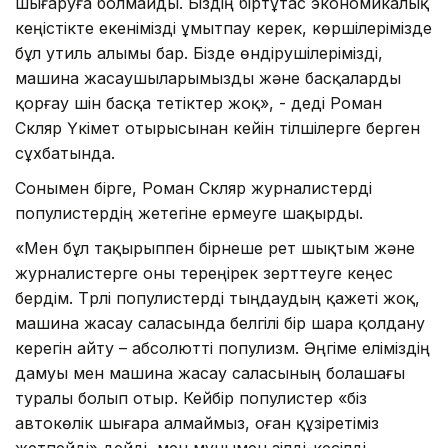
шығаруға болмайды. Біздің біртұтас экономикалық
кеңістікте екенімізді ұмытпау керек, көршілерімізде
бұл утиль алымы бар. Бізде өндірушілерімізді,
машина жасаушыларымызды және басқаларды
қорғау үшін басқа тетіктер жоқ», - деді Роман
Скляр Үкімет отырысынан кейін тілшілерге берген
сұхбатында.
Сонымен бірге, Роман Скляр журналистерді
популистердің жетегіне ермеуге шақырды.
«Мен бұл тақырыппен бірнеше рет шықтым және
журналистерге оны тереңірек зерттеуге кеңес
бердім. Түрлі популистерді тыңдаудың қажеті жоқ,
машина жасау саласында белгілі бір шара қолдану
керегін айту – абсолютті популизм. Әңгіме еліміздің
дамуы мен машина жасау саласының болашағы
туралы болып отыр. Кейбір популистер «біз
автокөлік шығара алмаймыз, оған құзіретіміз
жетпейді» дейді, мен мұнымен үзілді-кесілді