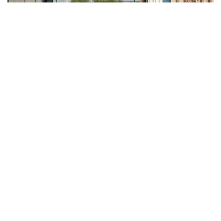
Фото: Қызылорда әкімдігі
Тексеру барысында кейбір кәсіпкерлік
нысандарында абаттандыру және тазалық
талаптарының сақталмағаны анықталды. Осыған
байланысты учаскелік полиция инспекторлары
түсіндіру жұмысын жүргізіп, ескерту берді.
— Биылғы 7 айда абаттандыру қағидаларын
бұзудың 9 мыңнан астам, ортақ
пайдаланылатын орындарды ластау
бойынша 1 932 әкімшілік құқықбұзушылық