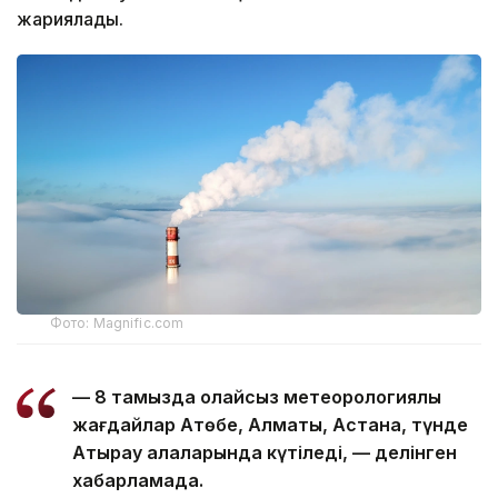
жариялады.
Фото: Magnific.com
— 8 тамызда қолайсыз метеорологиялық
жағдайлар Ақтөбе, Алматы, Астана, түнде
Атырау қалаларында күтіледі, — делінген
хабарламада.