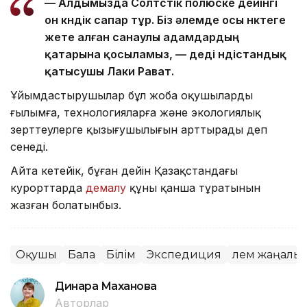
— Алдымызда Солтүстік полюске дейінгі
он күндік сапар тұр. Біз әлемде осы нүктеге
жете алған санаулы адамдардың
қатарына қосыламыз, — деді үндістандық
қатысушы Лаки Рават.
Ұйымдастырушылар бұл жоба оқушылардың
ғылымға, технологияларға және экологиялық
зерттеулерге қызығушылығын арттырады деп
сенеді.
Айта кетейік, бұған дейін Қазақстандағы
курорттарда
демалу
құны қанша тұратынын
жазған болатынбыз.
Оқушы
Бала
Білім
Экспедиция
Әлем жаңалы
Динара Маханова
Авторлар