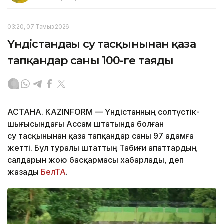
03:20, 07 Тамыз 2026
Үндістандағы су тасқынынан қаза
тапқандар саны 100-ге таяды
АСТАНА. KAZINFORM — Үндістанның солтүстік-
шығысындағы Ассам штатында болған
су тасқынынан қаза тапқандар саны 97 адамға
жетті. Бұл туралы штаттың Табиғи апаттардың
салдарын жою басқармасы хабарлады, деп
жазады
БелТА
.