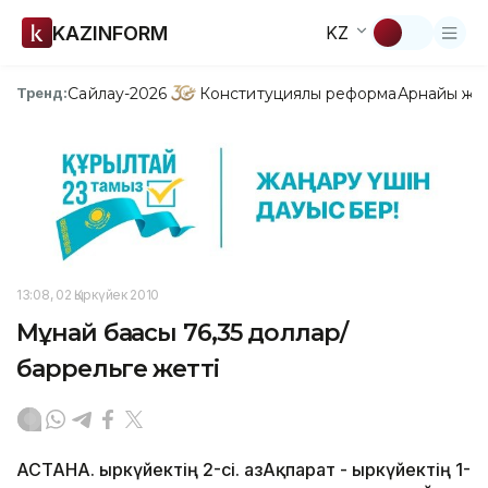
KAZINFORM
KZ
Сайлау-2026
Конституциялық реформа
Арнайы жо
Тренд:
13:08, 02 Қыркүйек 2010
Мұнай бағасы 76,35 доллар/
баррельге жетті
АСТАНА. Қыркүйектің 2-сі. ҚазАқпарат - Қыркүйектің 1-