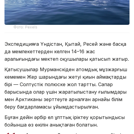
Фото: Pexels
Экспедицияға Үндістан, Қытай, Ресей және басқа
да мемлекеттерден келген 14–16 жас
аралығындағы мектеп оқушылары қатысып жатыр.
Қатысушылар Мурманскіден атомдық мұзжарғыш
кемемен Жер шарындағы жетуі қиын аймақтардың
бірі — Солтүстік полюске жол тартты. Сапар
барысында олар үшін жаратылыстану ғылымдары
мен Арктиканы зерттеуге арналған арнайы білім
беру бағдарламасы ұйымдастырылған.
Бұған дейін әрбір ел ұлттық іріктеу қорытындысы
бойынша өз өкілін анықтаған болатын.