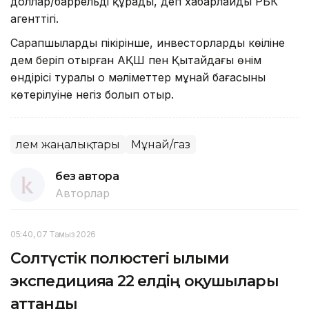
доллар/баррельді құрады, деп хабарлайды РБК
агенттігі.
Сарапшылардың пікірінше, инвесторлардың көңіліне
дем беріп отырған АҚШ пен Қытайдағы өнім
өндірісі туралы оң мәліметтер мұнай бағасының
көтерілуіне негіз болып отыр.
Әлем жаңалықтары
Мұнай/газ
без автора
Авторлар
05:40, 07 Тамыз 2026
Солтүстік полюстегі ғылыми
экспедицияға 22 елдің оқушылары
аттанды