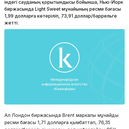
індегі сауданың қорытындысы бойынша, Нью-Йорк
биржасында Light Sweet мұнайының ресми бағасы
1,99 долларға көтеріліп, 73,91 доллар/баррельге
жетті.
Ал Лондон биржасында Brent маркалы мұнайдың
ресми бағасы 1,71 долларға қымбаттап, 76,35