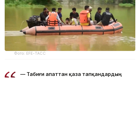
Фото: EFE-ТАСС
— Табиғи апаттан қаза тапқандардың
жалпы саны 97 адамға жетті. Ал 15
ауданда зардап шеккендер саны 168
мыңнан асты, — делінген басқарма
мәліметінде.
5 тамызда 14 ауданда шамамен 160 мың адам
су тасқынынан зардап шеккені хабарланған
болатын. Қазір штаттың 6 ауданында уақытша
орналастыру және гуманитарлық көмек көрсетуге