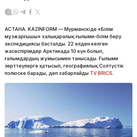
АСТАНА. KAZINFORM — Мурманскіде «Білім
мұзжарғышы» халықаралық ғылыми-білім беру
экспедициясы басталды. 22 елден келген
жасөспірімдер Арктикада 10 күн болып,
ғалымдардың жұмысымен танысады. Ғылыми
зерттеулерге қатысып, географиялық Солтүстік
полюске барады, деп хабарлайды
TV BRICS
.