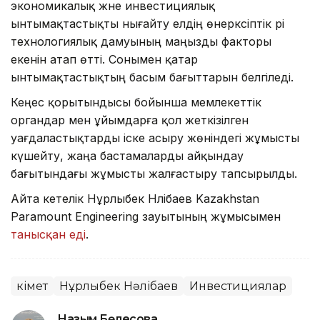
экономикалық және инвестициялық
ынтымақтастықты нығайту елдің өнеркәсіптік әрі
технологиялық дамуының маңызды факторы
екенін атап өтті. Сонымен қатар
ынтымақтастықтың басым бағыттарын белгіледі.
Кеңес қорытындысы бойынша мемлекеттік
органдар мен ұйымдарға қол жеткізілген
уағдаластықтарды іске асыру жөніндегі жұмысты
күшейту, жаңа бастамаларды айқындау
бағытындағы жұмысты жалғастыру тапсырылды.
Айта кетелік Нұрлыбек Нәлібаев Kazakhstan
Paramount Engineering зауытының жұмысымен
танысқан еді
.
Үкімет
Нұрлыбек Нәлібаев
Инвестициялар
Назым Бөлесова