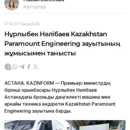
Авторлар
17:02, 07 Тамыз 2026
Нұрлыбек Нәлібаев Kazakhstan
Paramount Engineering зауытының
жұмысымен танысты
АСТАНА. KAZINFORM — Премьер-министрдің
бірінші орынбасары Нұрлыбек Нәлібаев
Астанадағы броньды дөңгелекті машина мен
арнайы техника өндіретін Kazakhstan Paramount
Engineering зауытына барды.