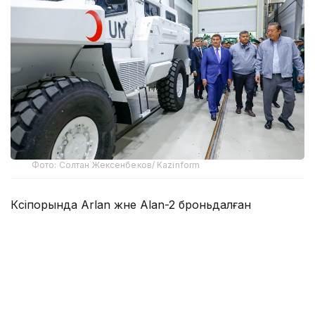
Фото: Солтан Жексенбеков/ Kazinform
Кәсіпорында Arlan және Alan-2 броньдалған
дөңгелекті машиналары, Barys жауынгерлік
броньды көлігінің 4×4, 6×6 және 8×8 өлшеміндегі
модельдері, сондай-ақ, жүзетін әрі дөңгелекті
Terrex-Barys-A 8×8 платформасы шығарылады.