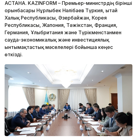
АСТАНА. KAZINFORM – Премьер-министрдің бірінші
орынбасары Нұрлыбек Нәлібаев Түркия, Қытай
Халық Республикасы, Әзербайжан, Корея
Республикасы, Жапония, Тәжікстан, Франция,
Германия, Ұлыбритания және Түрікменстанмен
сауда-экономикалық және инвестициялық
ынтымақтастық мәселелері бойынша кеңес
өткізді.