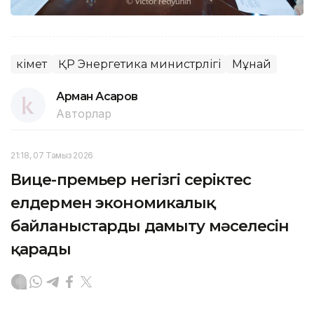
Үкімет
ҚР Энергетика министрлігі
Мұнай
Арман Асқаров
Авторлар
21:18, 07 Тамыз 2026
Вице-премьер негізгі серіктес
елдермен экономикалық
байланыстарды дамыту мәселесін
қарады