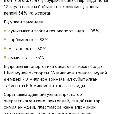
Былтырғы жылдың сәуірімен салыстырғанда негізгі
12 тауар санаты бойынша жеткізілімнің жалпы
көлемі 54%-ға қысқарған.
Ең үлкен төмендеу:
сұйытылған табиғи газ экспортында — 95%;
карбамидта — 83%;
метанолда — 80%;
аммиакта — 75%.
Ең ірі шығын энергетика саласына тиесілі болды.
Шикі мұнай экспорты 28 миллион тоннаға, мұнай
өнімдері 7,3 миллион тоннаға, ал сұйытылған
табиғи газ 5,5 миллион тоннаға азайды.
Сарапшылардың айтуынша, іркілістер
энергетикамен ғана шектелмей, тыңайтқыштар,
химия өнімдері, пластмасса және алюминий
жеткізіліміне де әсер етіп, көптеген өндіріс