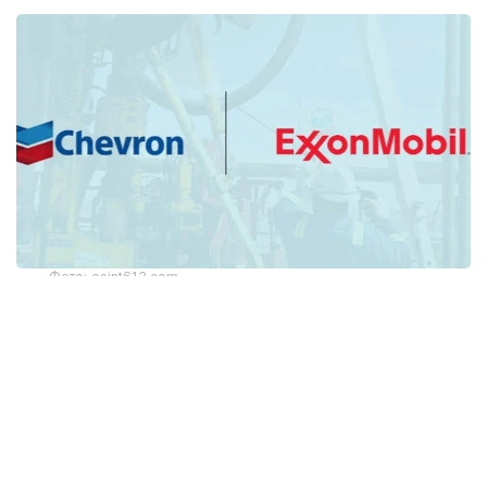
Фото: osint613.com
Трамптың айтуынша, мұнай нарығындағы
тапшылық салдарынан компаниялар «тым көп
табыс» тауып отыр. Ол еркін кәсіпкерлікті
қолдайтынын айтқанымен, корпорациялардың
пайдасы күрт өсіп, ал тұтынушылар қымбат
жанармай сатып алуға мәжбүр болатын жағдайды