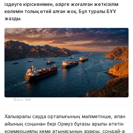
іздеуге кіріскенімен, әзірге жоғалған жеткізілім
көлемін толық өтей алған жоқ. Бұл туралы БҰҰ
жазды.
Фото: ЖИ
Халықаралық сауда орталығының мәліметінше, ақпан
айының соңынан бері Ормуз бұғазы арқылы өтетін
коммерциялық кеме қатынасының азаюы, сондай-ақ