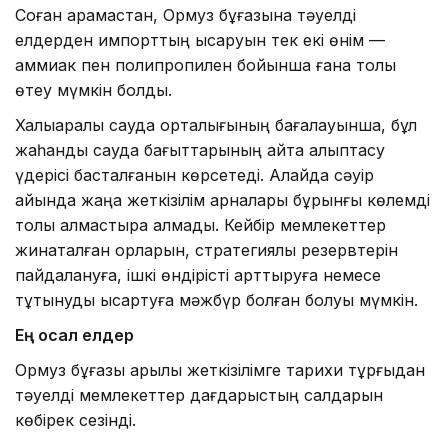
Соған қарамастан, Ормуз бұғазына тәуелді
елдерден импорттың қысқаруын тек екі өнім —
аммиак пен полипропилен бойынша ғана толық
өтеу мүмкін болды.
Халықаралық сауда орталығының бағалауынша, бұл
жаһандық сауда бағыттарының қайта қалыптасу
үдерісі басталғанын көрсетеді. Алайда сәуір
айында жаңа жеткізілім арналары бұрынғы көлемді
толық алмастыра алмады. Кейбір мемлекеттер
жинақталған қорларын, стратегиялық резервтерін
пайдалануға, ішкі өндірісті арттыруға немесе
тұтынуды қысқартуға мәжбүр болған болуы мүмкін.
Ең осал елдер
Ормуз бұғазы арқылы жеткізілімге тарихи тұрғыдан
тәуелді мемлекеттер дағдарыстың салдарын
көбірек сезінді.