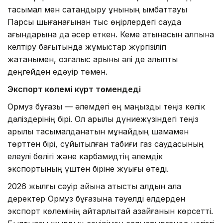
тасымал мен сақтандыру құнының қымбаттауы
Парсы шығанағынан тыс өңірлердегі сауда
ағындарына да әсер еткен. Кеме қатынасын қалпына
келтіру бағытында жұмыстар жүргізіліп
жатқанымен, қозғалыс қарқыны әлі де қалыпты
деңгейден едәуір төмен.
Экспорт көлемі күрт төмендеді
Ормуз бұғазы — әлемдегі ең маңызды теңіз көлік
дәліздерінің бірі. Ол арқылы дүниежүзіндегі теңіз
арқылы тасымалданатын мұнайдың шамамен
төрттен бірі, сұйытылған табиғи газ саудасының
елеулі бөлігі және карбамидтің әлемдік
экспортының үштен біріне жуығы өтеді.
2026 жылғы сәуір айына қатысты алдын ала
деректер Ормуз бұғазына тәуелді елдерден
экспорт көлемінің айтарлықтай азайғанын көрсетті.