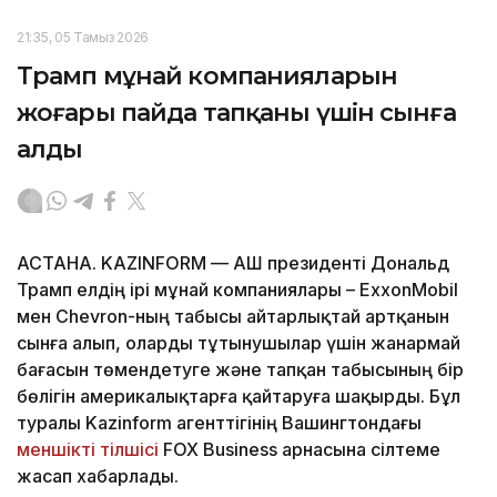
21:35, 05 Тамыз 2026
Трамп мұнай компанияларын
жоғары пайда тапқаны үшін сынға
алды
АСТАНА. KAZINFORM — АҚШ президенті Дональд
Трамп елдің ірі мұнай компаниялары – ExxonMobil
мен Chevron-ның табысы айтарлықтай артқанын
сынға алып, оларды тұтынушылар үшін жанармай
бағасын төмендетуге және тапқан табысының бір
бөлігін америкалықтарға қайтаруға шақырды. Бұл
туралы Kazinform агенттігінің Вашингтондағы
меншікті тілшісі
FOX Business арнасына сілтеме
жасап хабарлады.