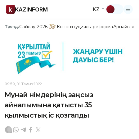
KAZINFORM
KZ
Сайлау-2026
Конституциялық реформа
Арнайы жо
Тренд:
09:59, 01 Тамыз 2022
Мұнай өнімдерінің заңсыз
айналымына қатысты 35
қылмыстық іс қозғалды