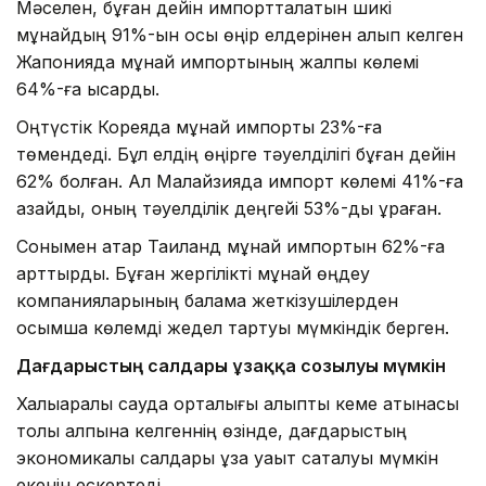
Мәселен, бұған дейін импортталатын шикі
мұнайдың 91%-ын осы өңір елдерінен алып келген
Жапонияда мұнай импортының жалпы көлемі
64%-ға қысқарды.
Оңтүстік Кореяда мұнай импорты 23%-ға
төмендеді. Бұл елдің өңірге тәуелділігі бұған дейін
62% болған. Ал Малайзияда импорт көлемі 41%-ға
азайды, оның тәуелділік деңгейі 53%-ды құраған.
Сонымен қатар Таиланд мұнай импортын 62%-ға
арттырды. Бұған жергілікті мұнай өңдеу
компанияларының балама жеткізушілерден
қосымша көлемді жедел тартуы мүмкіндік берген.
Дағдарыстың салдары ұзаққа созылуы мүмкін
Халықаралық сауда орталығы қалыпты кеме қатынасы
толық қалпына келгеннің өзінде, дағдарыстың
экономикалық салдары ұзақ уақыт сақталуы мүмкін
екенін ескертеді.