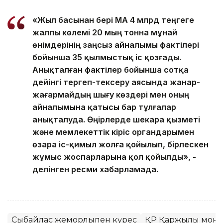
«Жыл басынан бері ҚМА 4 млрд теңгеге
жалпы көлемі 20 мың тонна мұнай
өнімдерінің заңсыз айналымы фактілері
бойынша 35 қылмыстық іс қозғады.
Анықталған фактілер бойынша сотқа
дейінгі тергеп-тексеру аясында жанар-
жағармайдың шығу көздері мен оның
айналымына қатысы бар тұлғалар
анықталуда. Өңірлерде шекара қызметі
және мемлекеттік кіріс органдарымен
өзара іс-қимыл жолға қойылып, бірлескен
жұмыс жоспарларына қол қойылды», -
делінген ресми хабарламада.
Сыбайлас жемқорлықпен күрес
ҚР Қаржылық монит