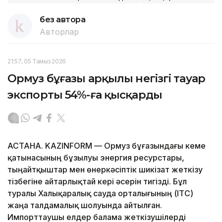
без автора
Авторлар
21:57, 05 Тамыз 2026
Ормуз бұғазы арқылы негізгі тауар
экспорты 54%-ға қысқарды
АСТАНА. KAZINFORM — Ормуз бұғазындағы кеме
қатынасының бұзылуы энергия ресурстары,
тыңайтқыштар мен өнеркәсіптік шикізат жеткізу
тізбегіне айтарлықтай кері әсерін тигізді. Бұл
туралы Халықаралық сауда орталығының (ITC)
жаңа талдамалық шолуында айтылған.
Импорттаушы елдер балама жеткізушілерді