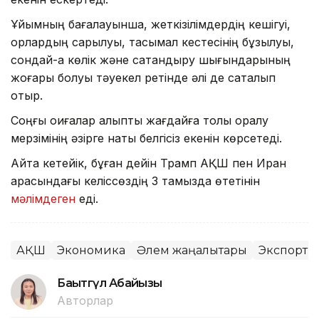
Ұйымның бағалауынша, жеткізілімдердің кешігуі,
қорлардың сарқылуы, тасымал кестесінің бұзылуы,
сондай-ақ көлік және сақтандыру шығындарының
жоғары болуы тәуекел ретінде әлі де сақталып
отыр.
Соңғы оқиғалар қалыпты жағдайға толық оралу
мерзімінің әзірге нақты белгісіз екенін көрсетеді.
Айта кетейік, бұған дейін Трамп АҚШ пен Иран
арасындағы келіссөздің 3 тамызда өтетінін
мәлімдеген
еді.
АҚШ
Экономика
Әлем жаңалықтары
Экспорт
Бақытгүл Абайқызы
Авторлар