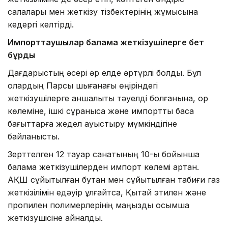
салалары мен жеткізу тізбектерінің жұмысына
кедергі келтірді.
Импорттаушылар балама жеткізушілерге бет
бұрды
Дағдарыстың әсері әр елде әртүрлі болды. Бұл
олардың Парсы шығанағы өңіріндегі
жеткізушілерге қаншалықты тәуелді болғанына, қор
көлеміне, ішкі сұранысқа және импортты басқа
бағыттарға жедел ауыстыру мүмкіндігіне
байланысты.
Зерттелген 12 тауар санатының 10-ы бойынша
балама жеткізушілерден импорт көлемі артқан.
АҚШ сұйытылған бутан мен сұйытылған табиғи газ
жеткізілімін едәуір ұлғайтса, Қытай этилен және
пропилен полимерлерінің маңызды қосымша
жеткізушісіне айналды.