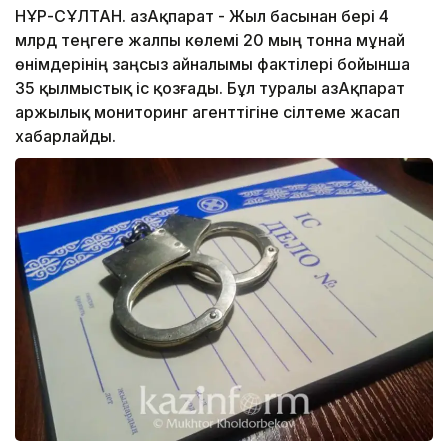
НҰР-СҰЛТАН. ҚазАқпарат - Жыл басынан бері 4
млрд теңгеге жалпы көлемі 20 мың тонна мұнай
өнімдерінің заңсыз айналымы фактілері бойынша
35 қылмыстық іс қозғады. Бұл туралы ҚазАқпарат
Қаржылық мониторинг агенттігіне сілтеме жасап
хабарлайды.